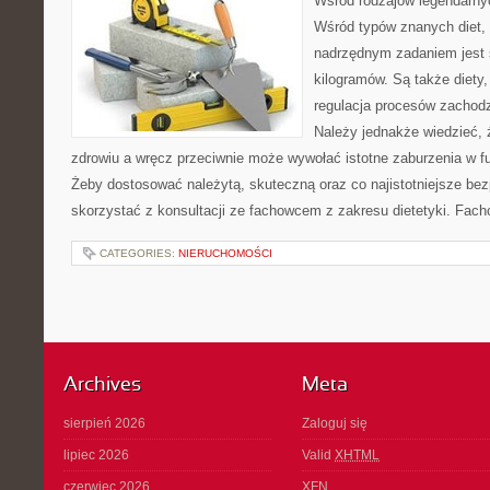
Wśród rodzajów legendarnyc
Wśród typów znanych diet, 
nadrzędnym zadaniem jest 
kilogramów. Są także diety,
regulacja procesów zachod
Należy jednakże wiedzieć, 
zdrowiu a wręcz przeciwnie może wywołać istotne zaburzenia w f
Żeby dostosować należytą, skuteczną oraz co najistotniejsze bez
skorzystać z konsultacji ze fachowcem z zakresu dietetyki. Fac
CATEGORIES:
NIERUCHOMOŚCI
Archives
Meta
sierpień 2026
Zaloguj się
lipiec 2026
Valid
XHTML
czerwiec 2026
XFN