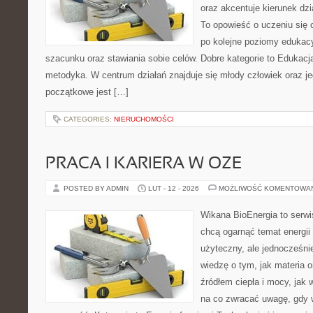
oraz akcentuje kierunek dzi
To opowieść o uczeniu się 
po kolejne poziomy edukac
szacunku oraz stawiania sobie celów. Dobre kategorie to Edukacja
metodyka. W centrum działań znajduje się młody człowiek oraz j
początkowe jest […]
CATEGORIES:
NIERUCHOMOŚCI
PRACA I KARIERA W OZE
POSTED BY ADMIN
LUT - 12 - 2026
MOŻLIWOŚĆ KOMENTOWA
Wikana BioEnergia to serwi
chcą ogarnąć temat energi
użyteczny, ale jednocześnie
wiedzę o tym, jak materia 
źródłem ciepła i mocy, jak
na co zwracać uwagę, gdy 