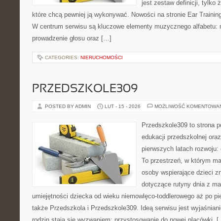
jest zestaw definicji, tylko
które chcą pewniej ją wykonywać. Nowości na stronie Ear Trainin
W centrum serwisu są kluczowe elementy muzycznego alfabetu: 
prowadzenie głosu oraz […]
CATEGORIES:
NIERUCHOMOŚCI
PRZEDSZKOLE309
POSTED BY ADMIN
LUT - 15 - 2026
MOŻLIWOŚĆ KOMENTOWA
Przedszkole309 to strona 
edukacji przedszkolnej ora
pierwszych latach rozwoju:
To przestrzeń, w którym ma
osoby wspierające dzieci z
dotyczące rutyny dnia z ma
umiejętności dziecka od wieku niemowlęco-toddlerowego aż po pi
także Przedszkola i Przedszkole309. Ideą serwisu jest wyjaśniani
rodzin stają się wyzwaniem: przystosowanie do nowej placówki, [