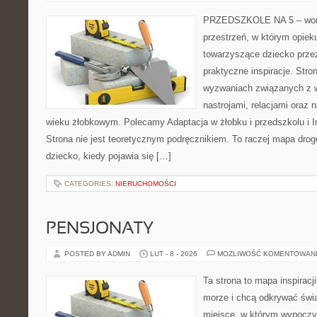
PRZEDSZKOLE NA 5 – worta
przestrzeń, w którym opiek
towarzyszące dziecko prze
praktyczne inspiracje. Stro
wyzwaniach związanych z w
nastrojami, relacjami oraz
wieku żłobkowym. Polecamy Adaptacja w żłobku i przedszkolu i Ins
Strona nie jest teoretycznym podręcznikiem. To raczej mapa drog
dziecko, kiedy pojawia się […]
CATEGORIES:
NIERUCHOMOŚCI
PENSJONATY
POSTED BY ADMIN
LUT - 8 - 2026
MOŻLIWOŚĆ KOMENTOWAN
Ta strona to mapa inspiracji
morze i chcą odkrywać świa
miejsce, w którym wypoczy