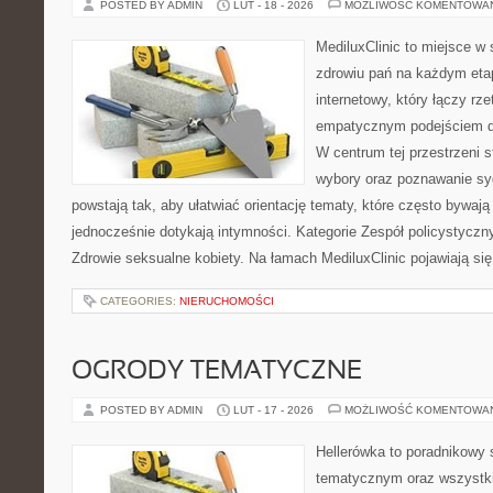
POSTED BY ADMIN
LUT - 18 - 2026
MOŻLIWOŚĆ KOMENTOWA
MediluxClinic to miejsce w 
zdrowiu pań na każdym etap
internetowy, który łączy rz
empatycznym podejściem d
W centrum tej przestrzeni s
wybory oraz poznawanie sy
powstają tak, aby ułatwiać orientację tematy, które często bywaj
jednocześnie dotykają intymności. Kategorie Zespół policystyczn
Zdrowie seksualne kobiety. Na łamach MediluxClinic pojawiają się
CATEGORIES:
NIERUCHOMOŚCI
OGRODY TEMATYCZNE
POSTED BY ADMIN
LUT - 17 - 2026
MOŻLIWOŚĆ KOMENTOWA
Hellerówka to poradnikowy
tematycznym oraz wszystk