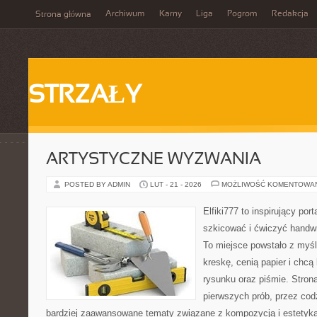
Archiwum
Karny
Liga
Pogrom
Redakcja
Strona główna
STRZAŁY
ARTYSTYCZNE WYZWANIA
POSTED BY ADMIN
LUT - 21 - 2026
MOŻLIWOŚĆ KOMENTOWA
Elfiki777 to inspirujący por
szkicować i ćwiczyć handwr
To miejsce powstało z myśl
kreskę, cenią papier i chc
rysunku oraz piśmie. Stron
pierwszych prób, przez cod
bardziej zaawansowane tematy związane z kompozycją i estetyką l