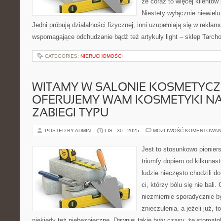
że coraz to więcej klientów
Niestety wyłącznie niewielu 
Jedni próbują działalności fizycznej, inni uzupełniają się w rekl
wspomagające odchudzanie bądź też artykuły light – sklep Tarch
CATEGORIES:
NIERUCHOMOŚCI
WITAMY W SALONIE KOSMETYC
OFERUJEMY WAM KOSMETYKI NA
ZABIEGI TYPU
POSTED BY ADMIN
LIS - 30 - 2025
MOŻLIWOŚĆ KOMENTOWAN
Jest to stosunkowo pioniers
triumfy dopiero od kilkuna
ludzie nieczęsto chodzili do
ci, którzy bólu się nie bali
niezmiernie sporadycznie 
znieczulenia, a jeżeli już, t
niekiedy też niebezpieczne. Dawniej takie były czasy, że stomat