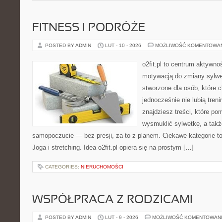
FITNESS I PODRÓŻE
POSTED BY ADMIN
LUT - 10 - 2026
MOŻLIWOŚĆ KOMENTOWA
o2fit.pl to centrum aktywno
motywacją do zmiany sylwetk
stworzone dla osób, które 
jednocześnie nie lubią treni
znajdziesz treści, które p
wysmuklić sylwetkę, a takż
samopoczucie — bez presji, za to z planem. Ciekawe kategorie to
Joga i stretching. Idea o2fit.pl opiera się na prostym […]
CATEGORIES:
NIERUCHOMOŚCI
WSPÓŁPRACA Z RODZICAMI
POSTED BY ADMIN
LUT - 9 - 2026
MOŻLIWOŚĆ KOMENTOWAN