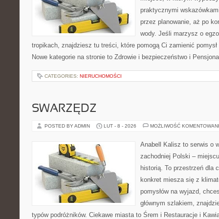
praktycznymi wskazówkami 
przez planowanie, aż po ko
wody. Jeśli marzysz o egzo
tropikach, znajdziesz tu treści, które pomogą Ci zamienić pomy
Nowe kategorie na stronie to Zdrowie i bezpieczeństwo i Pensjona
CATEGORIES:
NIERUCHOMOŚCI
SWARZĘDZ
POSTED BY ADMIN
LUT - 8 - 2026
MOŻLIWOŚĆ KOMENTOWAN
Anabell Kalisz to serwis o
zachodniej Polski – miejscu
historią. To przestrzeń dla
konkret miesza się z klima
pomysłów na wyjazd, chces
głównym szlakiem, znajdzie
typów podróżników. Ciekawe miasta to Śrem i Restauracje i Kawiar