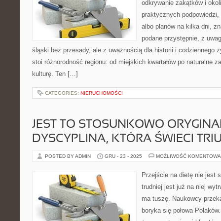
odkrywanie zakątków i okoli
praktycznych podpowiedzi
albo planów na kilka dni, z
podane przystępnie, z uwag
śląski bez przesady, ale z uważnością dla historii i codziennego 
stoi różnorodność regionu: od miejskich kwartałów po naturalne zak
kulturę. Ten […]
CATEGORIES:
NIERUCHOMOŚCI
JEST TO STOSUNKOWO ORYGIN
DYSCYPLINA, KTÓRA ŚWIECI TRI
POSTED BY ADMIN
GRU - 23 - 2025
MOŻLIWOŚĆ KOMENTOWA
Przejście na dietę nie jes
trudniej jest już na niej w
ma tuszę. Naukowcy przeka
boryka się połowa Polaków.