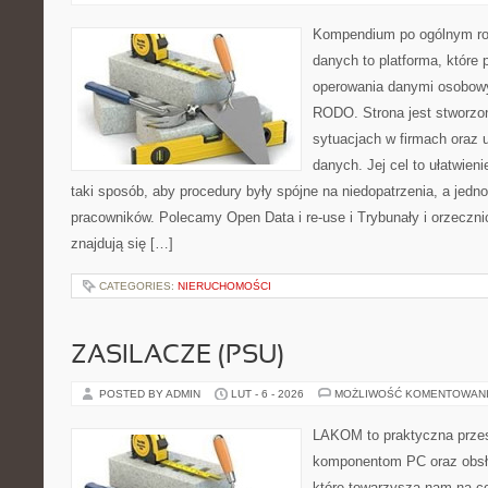
Kompendium po ogólnym ro
danych to platforma, które
operowania danymi osobowy
RODO. Strona jest stworzo
sytuacjach w firmach oraz 
danych. Jej cel to ułatwieni
taki sposób, aby procedury były spójne na niedopatrzenia, a jedn
pracowników. Polecamy Open Data i re-use i Trybunały i orzeczn
znajdują się […]
CATEGORIES:
NIERUCHOMOŚCI
ZASILACZE (PSU)
POSTED BY ADMIN
LUT - 6 - 2026
MOŻLIWOŚĆ KOMENTOWAN
LAKOM to praktyczna prze
komponentom PC oraz obsłu
które towarzyszą nam na co