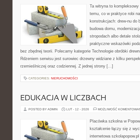
Ta witryna to kompleksowy 
temu, co w praktyce robi n
konstrukcjach: drew-nu do b
budowa domu, modernizacja
stropodach albo detale stola
praktyczne wskazówki poda
bez zbędnej teorii. Polecamy kategorie Technologie obróbki drewna 
Rdzeniem serwisu jest surowiec drzewny widziane z kilku perspekt
rzemieślniczej oraz codziennej. Z jednej strony […]
CATEGORIES:
NIERUCHOMOŚCI
EDUKACJA W LICZBACH
POSTED BY ADMIN
LUT - 12 - 2026
MOŻLIWOŚĆ KOMENTOWA
Placówka szkolna w Popowi
kształcenie łączy się z wy
internetowa szkolapopow.pl