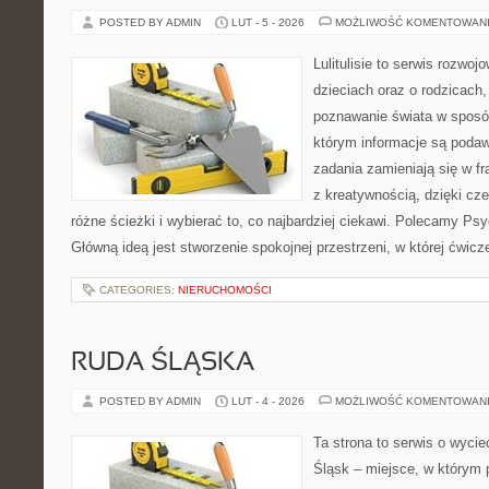
POSTED BY ADMIN
LUT - 5 - 2026
MOŻLIWOŚĆ KOMENTOWAN
Lulitulisie to serwis rozwo
dzieciach oraz o rodzicach,
poznawanie świata w sposó
którym informacje są podaw
zadania zamieniają się w fr
z kreatywnością, dzięki c
różne ścieżki i wybierać to, co najbardziej ciekawi. Polecamy Psy
Główną ideą jest stworzenie spokojnej przestrzeni, w której ćwic
CATEGORIES:
NIERUCHOMOŚCI
RUDA ŚLĄSKA
POSTED BY ADMIN
LUT - 4 - 2026
MOŻLIWOŚĆ KOMENTOWAN
Ta strona to serwis o wyci
Śląsk – miejsce, w którym