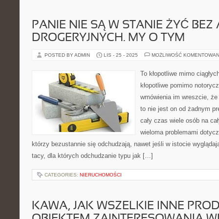
PANIE NIE SĄ W STANIE ŻYĆ BE
DROGERYJNYCH. MY O TYM
POSTED BY ADMIN
LIS - 25 - 2025
MOŻLIWOŚĆ KOMENTOWAN
To kłopotliwe mimo ciągłych 
kłopotliwe pomimo notoryczn
wmówienia im wreszcie, że
to nie jest on od żadnym pr
cały czas wiele osób na ca
wieloma problemami dotyczą
którzy bezustannie się odchudzają, nawet jeśli w istocie wyglądaj
tacy, dla których odchudzanie typu jak […]
CATEGORIES:
NIERUCHOMOŚCI
KAWA, JAK WSZELKIE INNE PROD