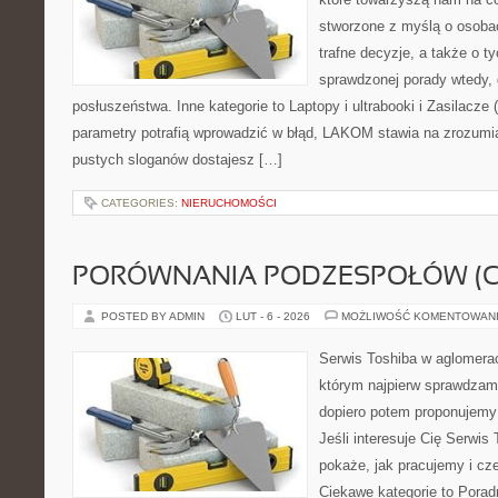
stworzone z myślą o osoba
trafne decyzje, a także o ty
sprawdzonej porady wtedy,
posłuszeństwa. Inne kategorie to Laptopy i ultrabooki i Zasilacze
parametry potrafią wprowadzić w błąd, LAKOM stawia na zrozumi
pustych sloganów dostajesz […]
CATEGORIES:
NIERUCHOMOŚCI
PORÓWNANIA PODZESPOŁÓW (CP
POSTED BY ADMIN
LUT - 6 - 2026
MOŻLIWOŚĆ KOMENTOWAN
Serwis Toshiba w aglomeracj
którym najpierw sprawdzam
dopiero potem proponujemy
Jeśli interesuje Cię Serwis
pokaże, jak pracujemy i c
Ciekawe kategorie to Porad