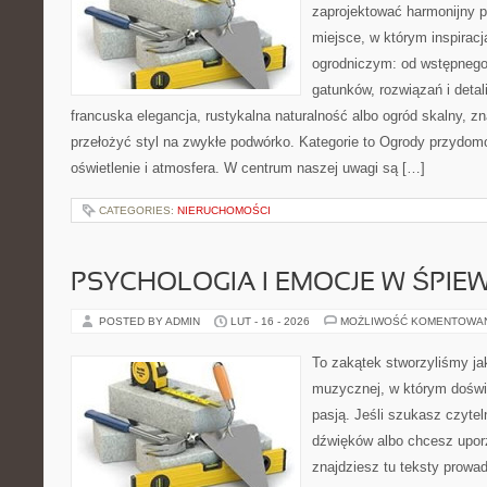
zaprojektować harmonijny 
miejsce, w którym inspirac
ogrodniczym: od wstępnego
gatunków, rozwiązań i detali
francuska elegancja, rustykalna naturalność albo ogród skalny, zn
przełożyć styl na zwykłe podwórko. Kategorie to Ogrody przydom
oświetlenie i atmosfera. W centrum naszej uwagi są […]
CATEGORIES:
NIERUCHOMOŚCI
PSYCHOLOGIA I EMOCJE W ŚPIEW
POSTED BY ADMIN
LUT - 16 - 2026
MOŻLIWOŚĆ KOMENTOWA
To zakątek stworzyliśmy ja
muzycznej, w którym doświ
pasją. Jeśli szukasz czytel
dźwięków albo chcesz upo
znajdziesz tu teksty prowad