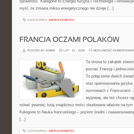
sprawność. Kategorie to Energia fuzyjna i Technologie i innowacje.
myśl, że zmiana miksu energetycznego nie dzieje […]
CATEGORIES:
NIERUCHOMOŚCI
FRANCJA OCZAMI POLAKÓW
POSTED BY ADMIN
LUT - 11 - 2026
MOŻLIWOŚĆ KOMENTOWA
Ta strona to zakątek stworz
poznać Francję i jednocześn
To połączenie dwóch świató
oraz opanowywania języka,
rozmowach z Francuzami. J
wyprawę, ale też chcesz oga
mówić pewniej, tutaj znajdziesz treści zbudowane właśnie na ty
Kategorie to Nauka francuskiego – poziom średni i zaawansowany 
[…]
CATEGORIES:
NIERUCHOMOŚCI