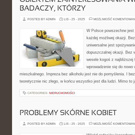
OBIEKTEM ZAINTERESOWANIA W
BADACZY, KTÓRZY
POSTED BY ADMIN
LIS - 25 - 2025
MOŻLIWOŚĆ KOMENTOWAN
W Polsce powszechne jest 
każdej możliwej okazji. Be
uniwersalne jest spożywani
dopuszczalnej okazji. Bez w
wesele kogoś z najbliższej f
wprowadzenie się do nowo 
mieszkalnego. Impreza bez alkoholu jest nie do pomyślenia. I be
teoretycznie nic złego, w końcu wszystko jest dla ludzi. Mimo to 
CATEGORIES:
NIERUCHOMOŚCI
PROBLEMY SKÓRNE KOBIET
POSTED BY ADMIN
LIS - 25 - 2025
MOŻLIWOŚĆ KOMENTOWAN