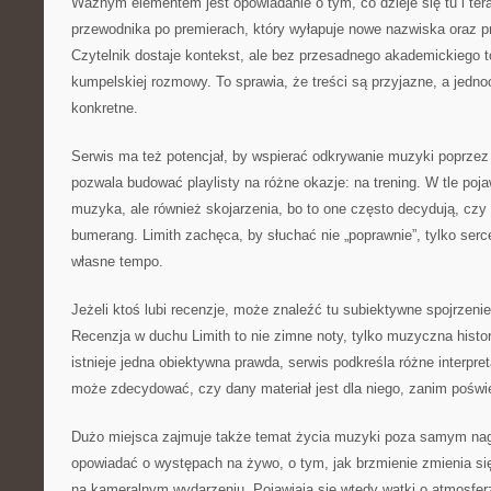
Ważnym elementem jest opowiadanie o tym, co dzieje się tu i tera
przewodnika po premierach, który wyłapuje nowe nazwiska oraz p
Czytelnik dostaje kontekst, ale bez przesadnego akademickiego to
kumpelskiej rozmowy. To sprawia, że treści są przyjazne, a jedno
konkretne.
Serwis ma też potencjał, by wspierać odkrywanie muzyki poprzez 
pozwala budować playlisty na różne okazje: na trening. W tle poja
muzyka, ale również skojarzenia, bo to one często decydują, czy
bumerang. Limith zachęca, by słuchać nie „poprawnie”, tylko ser
własne tempo.
Jeżeli ktoś lubi recenzje, może znaleźć tu subiektywne spojrzenie 
Recenzja w duchu Limith to nie zimne noty, tylko muzyczna histo
istnieje jedna obiektywna prawda, serwis podkreśla różne interpret
może zdecydować, czy dany materiał jest dla niego, zanim poświ
Dużo miejsca zajmuje także temat życia muzyki poza samym nag
opowiadać o występach na żywo, o tym, jak brzmienie zmienia się 
na kameralnym wydarzeniu. Pojawiają się wtedy wątki o atmosferz