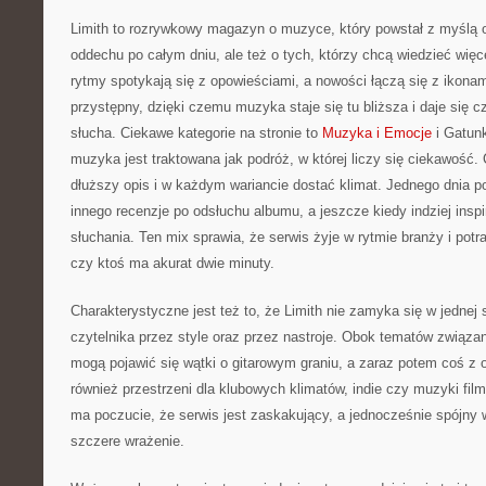
Limith to rozrywkowy magazyn o muzyce, który powstał z myślą 
oddechu po całym dniu, ale też o tych, którzy chcą wiedzieć więc
rytmy spotykają się z opowieściami, a nowości łączą się z ikona
przystępny, dzięki czemu muzyka staje się tu bliższa i daje się c
słucha. Ciekawe kategorie na stronie to
Muzyka i Emocje
i Gatun
muzyka jest traktowana jak podróż, w której liczy się ciekawość. 
dłuższy opis i w każdym wariancie dostać klimat. Jednego dnia p
innego recenzje po odsłuchu albumu, a jeszcze kiedy indziej insp
słuchania. Ten mix sprawia, że serwis żyje w rytmie branży i potr
czy ktoś ma akurat dwie minuty.
Charakterystyczne jest też to, że Limith nie zamyka się w jednej 
czytelnika przez style oraz przez nastroje. Obok tematów związa
mogą pojawić się wątki o gitarowym graniu, a zaraz potem coś z o
również przestrzeni dla klubowych klimatów, indie czy muzyki film
ma poczucie, że serwis jest zaskakujący, a jednocześnie spójny w 
szczere wrażenie.