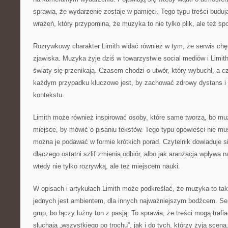
sprawia, że wydarzenie zostaje w pamięci. Tego typu treści budują
wrażeń, który przypomina, że muzyka to nie tylko plik, ale też sp
Rozrywkowy charakter Limith widać również w tym, że serwis chę
zjawiska. Muzyka żyje dziś w towarzystwie social mediów i Limi
światy się przenikają. Czasem chodzi o utwór, który wybuchł, a 
każdym przypadku kluczowe jest, by zachować zdrowy dystans i 
kontekstu.
Limith może również inspirować osoby, które same tworzą, bo mu
miejsce, by mówić o pisaniu tekstów. Tego typu opowieści nie m
można je podawać w formie krótkich porad. Czytelnik dowiaduje si
dlaczego ostatni szlif zmienia odbiór, albo jak aranżacja wpływa n
wtedy nie tylko rozrywką, ale też miejscem nauki.
W opisach i artykułach Limith może podkreślać, że muzyka to tak
jednych jest ambientem, dla innych najważniejszym bodźcem. Ser
grup, bo łączy luźny ton z pasją. To sprawia, że treści mogą trafi
słuchają „wszystkiego po trochu”, jak i do tych, którzy żyją sceną