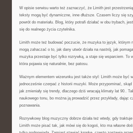
W opisie serwisu warto też zaznaczyć, że Limith jest przestrzeni
teksty mogą być dynamiczne, inne dłuższe. Czasem liczy się sz
powrót do materiału. Blog, który potrafi działać w obu trybach, je
się do realnego życia czytelnika.
Limith może też budować poczucie, że muzyka to język, którym 
mogą zahaczać o to, jak dany utwór działa na nastrój, jak pomaga 
muzyka przestaje być tylko rozrywką, a staje się wsparciem. To wc
która pojawia się naturalnie, bez patosu.
Ważnym elementem wizerunku jest także styl: Limith może być w
jednocześnie czerpać z historii muzyki. Może przypominać, skąd 
jak zmieniały się trendy, dlaczego dziś wracają klimaty lat 90..
naukowego tonu, bo można ją prowadzić przez przykłady, dając c
poznawania.
Rozrywkowy blog muzyczny dobrze działa też wtedy, gdy traktuje 
Limith może pisać tak, jak mówi się do kogoś, kto ma własne doś
tylko podpowiada. Zamiast stawiać kropkę, często zostawia przes