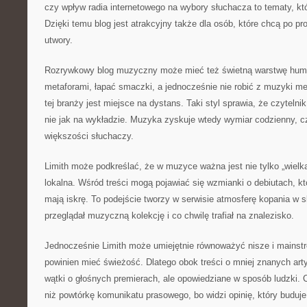
czy wpływ radia internetowego na wybory słuchacza to tematy, kt
Dzięki temu blog jest atrakcyjny także dla osób, które chcą po pr
utwory.
Rozrywkowy blog muzyczny może mieć też świetną warstwę humo
metaforami, łapać smaczki, a jednocześnie nie robić z muzyki m
tej branży jest miejsce na dystans. Taki styl sprawia, że czytelni
nie jak na wykładzie. Muzyka zyskuje wtedy wymiar codzienny, czy
większości słuchaczy.
Limith może podkreślać, że w muzyce ważna jest nie tylko „wielk
lokalna. Wśród treści mogą pojawiać się wzmianki o debiutach, kt
mają iskrę. To podejście tworzy w serwisie atmosferę kopania w s
przeglądał muzyczną kolekcję i co chwilę trafiał na znalezisko.
Jednocześnie Limith może umiejętnie równoważyć nisze i mainst
powinien mieć świeżość. Dlatego obok treści o mniej znanych art
wątki o głośnych premierach, ale opowiedziane w sposób ludzki. C
niż powtórkę komunikatu prasowego, bo widzi opinię, który buduj