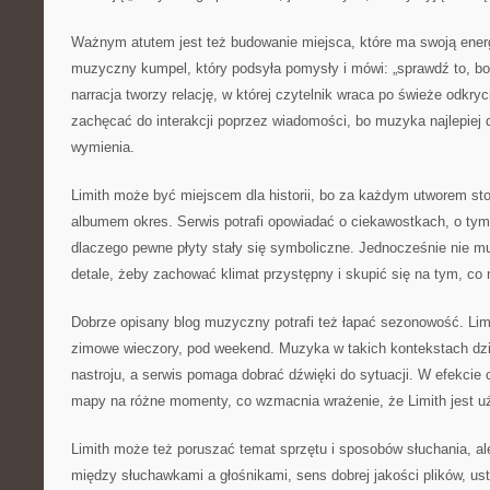
Ważnym atutem jest też budowanie miejsca, które ma swoją energ
muzyczny kumpel, który podsyła pomysły i mówi: „sprawdź to, bo
narracja tworzy relację, w której czytelnik wraca po świeże odkry
zachęcać do interakcji poprzez wiadomości, bo muzyka najlepiej d
wymienia.
Limith może być miejscem dla historii, bo za każdym utworem st
albumem okres. Serwis potrafi opowiadać o ciekawostkach, o tym,
dlaczego pewne płyty stały się symboliczne. Jednocześnie nie mu
detale, żeby zachować klimat przystępny i skupić się na tym, co 
Dobrze opisany blog muzyczny potrafi też łapać sezonowość. Lim
zimowe wieczory, pod weekend. Muzyka w takich kontekstach dzi
nastroju, a serwis pomaga dobrać dźwięki do sytuacji. W efekcie
mapy na różne momenty, co wzmacnia wrażenie, że Limith jest u
Limith może też poruszać temat sprzętu i sposobów słuchania, ale
między słuchawkami a głośnikami, sens dobrej jakości plików, us