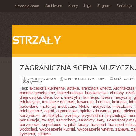
Archiwum
Karny
Liga
Pogrom
Redakcja
Strona główna
STRZAŁY
ZAGRANICZNA SCENA MUZYCZN
POSTED BY ADMIN
POSTED ON LUT - 20 - 2026
MOŻLIWOŚĆ 
WYŁĄCZONA
Tagi:
akcesoria kuchenne
,
apteka
,
aranżacja wnętrz
,
Architektura
badania genetyczne
,
biotechnologia
,
budownictwo
,
choroby
,
częś
diagnostyka
,
dieta
,
dom
,
elektryka
,
farmacja
,
fitness medyczny
,
g
edukacyjne
,
instalacje domowe
,
kawiarnie
,
kuchnia
,
kulinaria
,
lot
budowlane
,
materiały medyczne
,
Meble
,
medycyna
,
mieszkanie
,
odchudzanie
,
ogród
,
ogrodnictwo
,
opieka zdrowotna
,
patio
,
pielęgn
spożywcze
,
profilaktyka
,
przepisy
,
przychodnia
,
psychologia
,
rece
restauracje
,
rtv agd
,
samochody
,
samoloty
,
sery
,
sklep spożywcz
benzynowe
,
superfoods
,
szpital
,
tarasy
,
transport
,
transport lotnic
wodociągi
,
wyposażenie kuchni
,
wyposażenie wnętrz
,
zabawa
,
za
żywienie
,
zdrowie