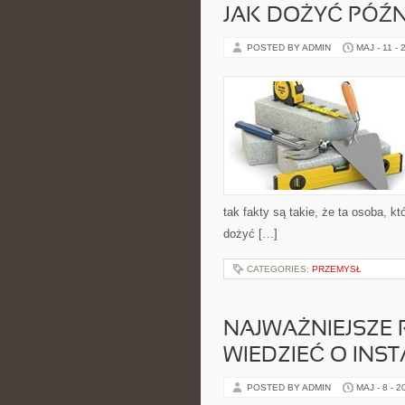
JAK DOŻYĆ PÓŹ
POSTED BY ADMIN
MAJ - 11 - 
tak fakty są takie, że ta osoba, k
dożyć […]
CATEGORIES:
PRZEMYSŁ
NAJWAŻNIEJSZE 
WIEDZIEĆ O INST
POSTED BY ADMIN
MAJ - 8 - 2