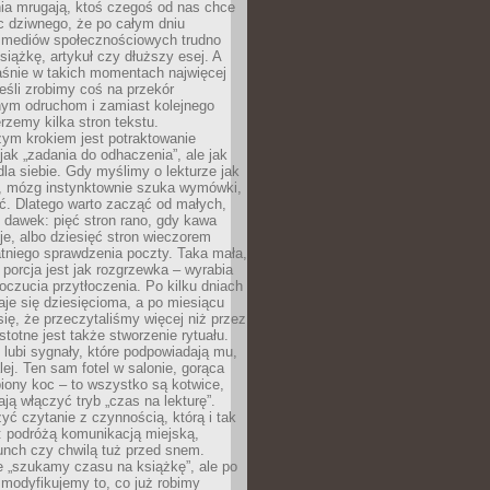
ia mrugają, ktoś czegoś od nas chce
Nic dziwnego, że po całym dniu
a mediów społecznościowych trudno
siążkę, artykuł czy dłuższy esej. A
aśnie w takich momentach najwięcej
eśli zrobimy coś na przekór
ym odruchom i zamiast kolejnego
erzemy kilka stron tekstu.
zym krokiem jest potraktowanie
 jak „zadania do odhaczenia”, ale jak
dla siebie. Gdy myślimy o lekturze jak
, mózg instynktownie szuka wymówki,
ąć. Dlatego warto zacząć od małych,
 dawek: pięć stron rano, gdy kawa
je, albo dziesięć stron wieczorem
tniego sprawdzenia poczty. Taka mała,
porcja jest jak rozgrzewka – wyrabia
czucia przytłoczenia. Po kilku dniach
taje się dziesięcioma, a po miesiącu
się, że przeczytaliśmy więcej niż przez
Istotne jest także stworzenie rytuału.
lubi sygnały, które podpowiadają mu,
lej. Ten sam fotel w salonie, gorąca
biony koc – to wszystko są kotwice,
ją włączyć tryb „czas na lekturę”.
yć czytanie z czynnością, którą i tak
 podróżą komunikacją miejską,
unch czy chwilą tuż przed snem.
 „szukamy czasu na książkę”, ale po
 modyfikujemy to, co już robimy