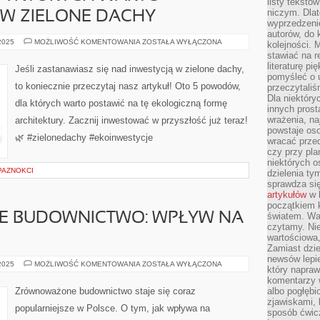
listy tekstó
niczym. Dlat
W ZIELONE DACHY
wyprzedzenie
autorów, do
5
 2025
MOŻLIWOŚĆ KOMENTOWANIA
ZOSTAŁA WYŁĄCZONA
kolejności. 
POWODÓW,
stawiać na r
DLA
KTÓRYCH
literaturę 
Jeśli zastanawiasz się nad inwestycją w zielone dachy,
WARTO
pomyśleć o 
ZAINWESTOWAĆ
to koniecznie przeczytaj nasz artykuł! Oto 5 powodów,
przeczytaliś
W
ZIELONE
Dla niektóry
dla których warto postawić na tę ekologiczną formę
DACHY
innych prost
wrażenia, na
architektury. Zacznij inwestować w przyszłość już teraz!
powstaje oso
🌿 #zielonedachy #ekoinwestycje
wracać prze
czy przy pl
niektórych o
PAZNOKCI
dzielenia ty
sprawdza się
artykułów
w k
początkiem 
 BUDOWNICTWO: WPŁYW NA
światem. War
czytamy. Nie
wartościowa
Zamiast dzie
newsów lepie
ZRÓWNOWAŻONE
 2025
MOŻLIWOŚĆ KOMENTOWANIA
ZOSTAŁA WYŁĄCZONA
który napraw
BUDOWNICTWO:
WPŁYW
komentarzy 
NA
Zrównoważone budownictwo staje się coraz
albo pogłęb
ŚRODOWISKO
zjawiskami, 
popularniejsze w Polsce. O tym, jak wpływa na
sposób ćwicz