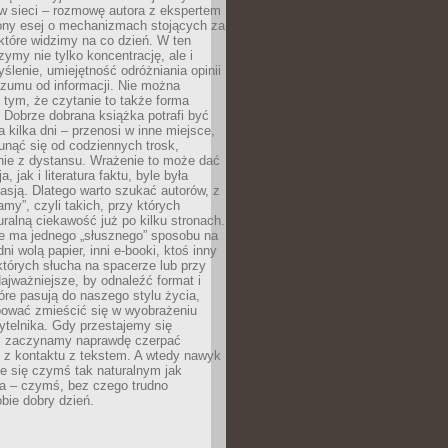
w sieci – rozmowę autora z ekspertem
iony esej o mechanizmach stojących za
które widzimy na co dzień. W ten
ymy nie tylko koncentrację, ale i
ślenie, umiejętność odróżniania opinii
szumu od informacji. Nie można
tym, że czytanie to także forma
Dobrze dobrana książka potrafi być
a kilka dni – przenosi w inne miejsce,
unąć się od codziennych trosk,
nie z dystansu. Wrażenie to może dać
a, jak i literatura faktu, byle była
asją. Dlatego warto szukać autorów, z
amy”, czyli takich, przy których
ralną ciekawość już po kilku stronach.
ie ma jednego „słusznego” sposobu na
ni wolą papier, inni e-booki, ktoś inny
których słucha na spacerze lub przy
ajważniejsze, by odnaleźć format i
tóre pasują do naszego stylu życia,
bować zmieścić się w wyobrażeniu
ytelnika. Gdy przestajemy się
 zaczynamy naprawdę czerpać
 z kontaktu z tekstem. A wtedy nawyk
je się czymś tak naturalnym jak
a – czymś, bez czego trudno
bie dobry dzień.