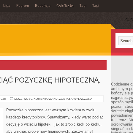
Liga
Pogrom
Redakcja
Tagi
Tagi
Spis Treści
SUB
IĄĆ POŻYCZKĘ HIPOTECZNĄ:
Codzienne cz
ambitnym po
kończy się 
najprostszyc
KIEDY
 2025
MOŻLIWOŚĆ KOMENTOWANIA
ZOSTAŁA WYŁĄCZONA
sposób myśl
WARTO
WZIĄĆ
poziom stre
POŻYCZKĘ
Pożyczka hipoteczna jest ważnym krokiem w życiu
świecie ciąg
HIPOTECZNĄ:
KROK
powiadomien
każdego kredytobiorcy. Sprawdzamy, kiedy warto podjąć
PO
tu i teraz. 
KROKU
decyzję o wzięciu hipoteki i jak to zrobić krok po kroku,
scrollowani
sięgnąć po k
aby uniknąć problemów finansowych. Zaczynamy!