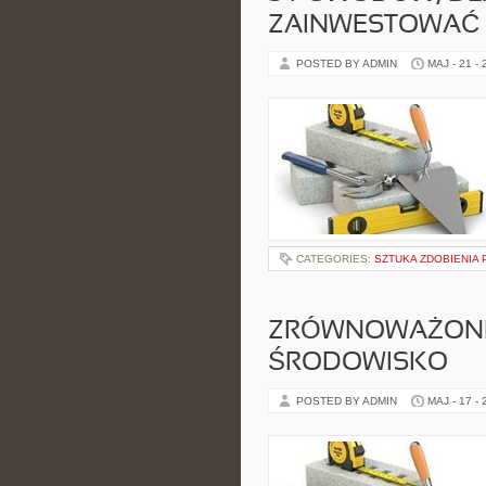
ZAINWESTOWAĆ 
POSTED BY ADMIN
MAJ - 21 -
CATEGORIES:
SZTUKA ZDOBIENIA 
ZRÓWNOWAŻONE
ŚRODOWISKO
POSTED BY ADMIN
MAJ - 17 -