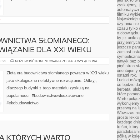
jednak to wł
zyskujemy, j
automatyczn
filmiku wybi
Najważniejs
E
czytania nie
czasu tylko 
o obowiązku
by jej unikn
OWNICTWA SŁOMIANEGO:
przyjemnych
jeszcze paru
IĄZANIE DLA XXI WIEKU
zamiast osta
symboliczna 
nawyk bez po
ZŁOTA
 2025
MOŻLIWOŚĆ KOMENTOWANIA
ZOSTAŁA WYŁĄCZONA
ERA
pięć stron s
BUDOWNICTWA
orientujemy 
SŁOMIANEGO:
Złota era budownictwa słomianego powraca w XXI wieku
ODWIECZNE
ostatni rok. 
ROZWIĄZANIE
Ludzki mózg 
jako ekologiczne i efektywne rozwiązanie. Odkryj,
DLA
co będzie da
XXI
dlaczego budynki z tego materiału zyskują na
WIEKU
herbata, ulu
które pomaga
popularności! #budownictwowłoszakowane
Warto połącz
#ekobudownictwo
wykonujemy:
przerwą na l
Wówczas nie
prostu lekko
każdego dnia
treści, któr
paradoksalni
półką w księ
A KTÓRYCH WARTO