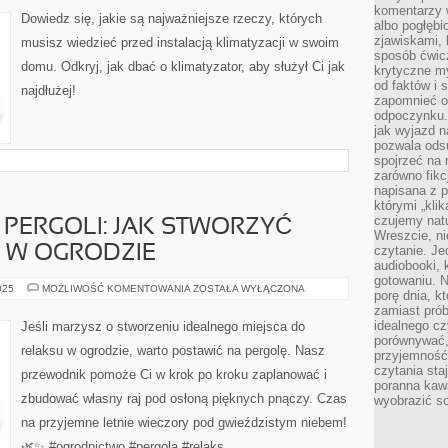
KTÓRE
komentarzy 
MUSISZ
Dowiedz się, jakie są najważniejsze rzeczy, których
WIEDZIEĆ
albo pogłęb
O
zjawiskami, 
musisz wiedzieć przed instalacją klimatyzacji w swoim
INSTALACJI
sposób ćwicz
KLIMATYZACYJNEJ
domu. Odkryj, jak dbać o klimatyzator, aby służył Ci jak
krytyczne my
od faktów i 
najdłużej!
zapomnieć o 
odpoczynku. 
jak wyjazd n
pozwala ods
spojrzeć na 
zarówno fikcj
napisana z p
którymi „klik
czujemy natu
PERGOLI: JAK STWORZYĆ
Wreszcie, n
E W OGRODZIE
czytanie. Jed
audiobooki, 
gotowaniu. N
PRZEWODNIK
025
MOŻLIWOŚĆ KOMENTOWANIA
ZOSTAŁA WYŁĄCZONA
porę dnia, k
PO
zamiast pró
PERGOLI:
JAK
idealnego cz
Jeśli marzysz o stworzeniu idealnego miejsca do
STWORZYĆ
porównywać,
IDEALNE
relaksu w ogrodzie, warto postawić na pergolę. Nasz
MIEJSCE
przyjemność
W
czytania sta
przewodnik pomoże Ci w krok po kroku zaplanować i
OGRODZIE
poranna kaw
zbudować własny raj pod osłoną pięknych pnączy. Czas
wyobrazić so
na przyjemne letnie wieczory pod gwieździstym niebem!
🌿✨ #ogrodnictwo #pergola #relaks