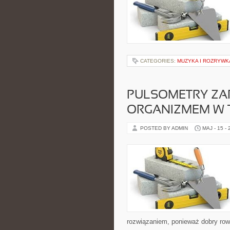
CATEGORIES:
MUZYKA I ROZRYWK
PULSOMETRY ZA
ORGANIZMEM W 
POSTED BY ADMIN
MAJ - 15 -
rozwiązaniem, ponieważ dobry row