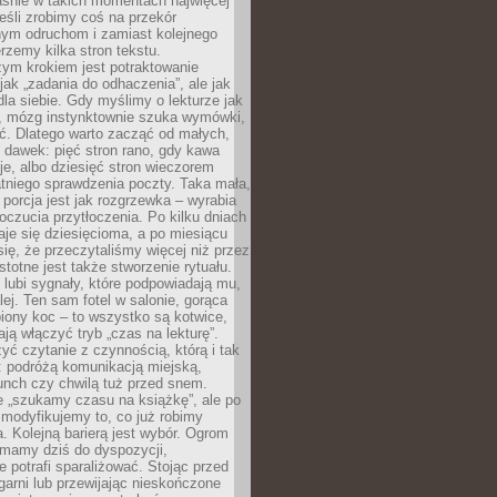
aśnie w takich momentach najwięcej
eśli zrobimy coś na przekór
ym odruchom i zamiast kolejnego
erzemy kilka stron tekstu.
zym krokiem jest potraktowanie
 jak „zadania do odhaczenia”, ale jak
dla siebie. Gdy myślimy o lekturze jak
, mózg instynktownie szuka wymówki,
ąć. Dlatego warto zacząć od małych,
 dawek: pięć stron rano, gdy kawa
je, albo dziesięć stron wieczorem
tniego sprawdzenia poczty. Taka mała,
porcja jest jak rozgrzewka – wyrabia
czucia przytłoczenia. Po kilku dniach
taje się dziesięcioma, a po miesiącu
się, że przeczytaliśmy więcej niż przez
Istotne jest także stworzenie rytuału.
lubi sygnały, które podpowiadają mu,
lej. Ten sam fotel w salonie, gorąca
biony koc – to wszystko są kotwice,
ją włączyć tryb „czas na lekturę”.
yć czytanie z czynnością, którą i tak
 podróżą komunikacją miejską,
unch czy chwilą tuż przed snem.
 „szukamy czasu na książkę”, ale po
 modyfikujemy to, co już robimy
. Kolejną barierą jest wybór. Ogrom
y mamy dziś do dyspozycji,
e potrafi sparaliżować. Stojąc przed
garni lub przewijając nieskończone