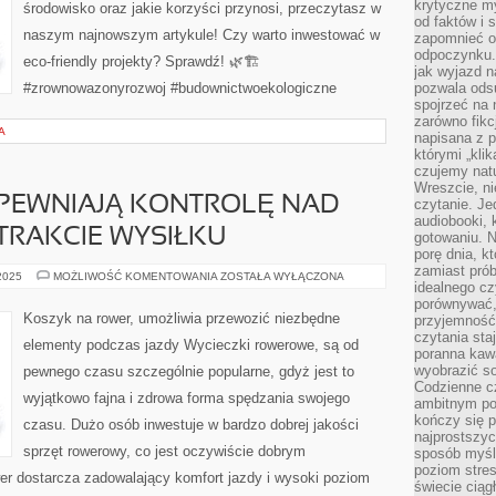
krytyczne my
środowisko oraz jakie korzyści przynosi, przeczytasz w
od faktów i 
naszym najnowszym artykule! Czy warto inwestować w
zapomnieć o 
odpoczynku. 
eco-friendly projekty? Sprawdź! 🌿🏗️
jak wyjazd n
#zrownowazonyrozwoj #budownictwoekologiczne
pozwala ods
spojrzeć na 
zarówno fikcj
A
napisana z p
którymi „klik
czujemy natu
Wreszcie, n
PEWNIAJĄ KONTROLĘ NAD
czytanie. Jed
audiobooki, 
TRAKCIE WYSIŁKU
gotowaniu. N
porę dnia, k
zamiast pró
PULSOMETRY
 2025
MOŻLIWOŚĆ KOMENTOWANIA
ZOSTAŁA WYŁĄCZONA
idealnego cz
ZAPEWNIAJĄ
KONTROLĘ
porównywać,
NAD
Koszyk na rower, umożliwia przewozić niezbędne
przyjemność
ORGANIZMEM
czytania sta
W
elementy podczas jazdy Wycieczki rowerowe, są od
TRAKCIE
poranna kaw
WYSIŁKU
wyobrazić so
pewnego czasu szczególnie popularne, gdyż jest to
Codzienne cz
wyjątkowo fajna i zdrowa forma spędzania swojego
ambitnym po
kończy się 
czasu. Dużo osób inwestuje w bardzo dobrej jakości
najprostszyc
sprzęt rowerowy, co jest oczywiście dobrym
sposób myśl
poziom stre
er dostarcza zadowalający komfort jazdy i wysoki poziom
świecie ciąg