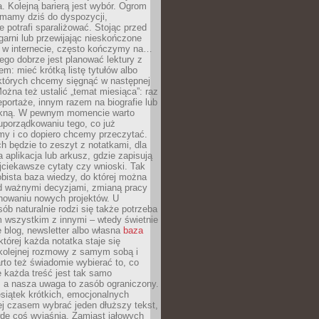
. Kolejną barierą jest wybór. Ogrom
y mamy dziś do dyspozycji,
e potrafi sparaliżować. Stojąc przed
garni lub przewijając nieskończone
w w internecie, często kończymy na…
ego dobrze jest planować lektury z
m: mieć krótką listę tytułów albo
 których chcemy sięgnąć w następnej
Można też ustalić „temat miesiąca”: raz
eportaże, innym razem na biografie lub
piękną. W pewnym momencie warto
uporządkowaniu tego, co już
my i co dopiero chcemy przeczytać.
ch będzie to zeszyt z notatkami, dla
a aplikacja lub arkusz, gdzie zapisują
jciekawsze cytaty czy wnioski. Tak
bista baza wiedzy, do której można
d ważnymi decyzjami, zmianą pracy
anowaniu nowych projektów. U
sób naturalnie rodzi się także potrzeba
m wszystkim z innymi – wtedy świetnie
 blog, newsletter albo własna
baza
tórej każda notatka staje się
kolejnej rozmowy z samym sobą i
to też świadomie wybierać to, co
 każda treść jest tak samo
, a nasza uwaga to zasób ograniczony.
siątek krótkich, emocjonalnych
j czasem wybrać jeden dłuższy tekst,
dę coś wyjaśnia. Zamiast jałowych