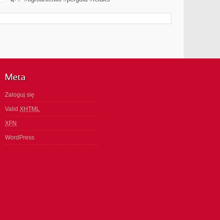
Meta
Zaloguj się
Valid
XHTML
XFN
WordPress