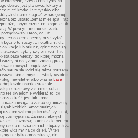
w w internecie, często kończymy na…
ego dobrze jest planować lektury z
m: mieć krótką listę tytułów albo
 których chcemy sięgnąć w następnej
Można też ustalić „temat miesiąca”: raz
eportaże, innym razem na biografie lub
piękną. W pewnym momencie warto
uporządkowaniu tego, co już
my i co dopiero chcemy przeczytać.
ch będzie to zeszyt z notatkami, dla
a aplikacja lub arkusz, gdzie zapisują
jciekawsze cytaty czy wnioski. Tak
bista baza wiedzy, do której można
d ważnymi decyzjami, zmianą pracy
anowaniu nowych projektów. U
sób naturalnie rodzi się także potrzeba
m wszystkim z innymi – wtedy świetnie
 blog, newsletter albo własna
baza
tórej każda notatka staje się
kolejnej rozmowy z samym sobą i
to też świadomie wybierać to, co
 każda treść jest tak samo
, a nasza uwaga to zasób ograniczony.
siątek krótkich, emocjonalnych
j czasem wybrać jeden dłuższy tekst,
dę coś wyjaśnia. Zamiast jałowych
w sieci – rozmowę autora z ekspertem
iony esej o mechanizmach stojących za
które widzimy na co dzień. W ten
ymy nie tylko koncentrację, ale i