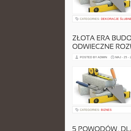
CATEGORIES:
DEKORACJE ŚLUBN
ZŁOTA ERA BUD
ODWIECZNE ROZW
POSTED BY ADMIN
MAJ - 25 -
CATEGORIES:
BIZNES
5 POWODÓW, DL