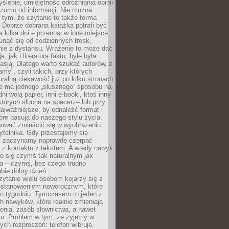
ślenie, umiejętność odróżniania opinii
szumu od informacji. Nie można
tym, że czytanie to także forma
Dobrze dobrana książka potrafi być
a kilka dni – przenosi w inne miejsce,
unąć się od codziennych trosk,
nie z dystansu. Wrażenie to może dać
a, jak i literatura faktu, byle była
asją. Dlatego warto szukać autorów, z
amy”, czyli takich, przy których
ralną ciekawość już po kilku stronach.
ie ma jednego „słusznego” sposobu na
ni wolą papier, inni e-booki, ktoś inny
których słucha na spacerze lub przy
ajważniejsze, by odnaleźć format i
tóre pasują do naszego stylu życia,
bować zmieścić się w wyobrażeniu
ytelnika. Gdy przestajemy się
 zaczynamy naprawdę czerpać
 z kontaktu z tekstem. A wtedy nawyk
je się czymś tak naturalnym jak
a – czymś, bez czego trudno
bie dobry dzień.
ytanie wielu osobom kojarzy się z
stanowieniem noworocznym, które
po tygodniu. Tymczasem to jeden z
h nawyków, które realnie zmieniają
enia, zasób słownictwa, a nawet
su. Problem w tym, że żyjemy w
łych rozproszeń: telefon wibruje,