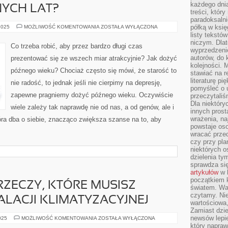
każdego dnia
NYCH LAT?
treści, któr
paradoksalni
JAK
półką w księ
2025
MOŻLIWOŚĆ KOMENTOWANIA
ZOSTAŁA WYŁĄCZONA
DOŻYĆ
listy tekstó
PÓŹNYCH
niczym. Dlat
LAT?
Co trzeba robić, aby przez bardzo długi czas
wyprzedzenie
autorów, do
prezentować się ze wszech miar atrakcyjnie? Jak dożyć
kolejności. 
późnego wieku? Chociaż często się mówi, że starość to
stawiać na r
literaturę 
nie radość, to jednak jeśli nie cierpimy na depresję,
pomyśleć o 
zapewne pragniemy dożyć późnego wieku. Oczywiście
przeczytaliś
Dla niektóry
wiele zależy tak naprawdę nie od nas, a od genów, ale i
innych prost
wrażenia, na
tóra dba o siebie, znacząco zwiększa szanse na to, aby
powstaje oso
wracać prze
czy przy pl
niektórych o
dzielenia ty
sprawdza się
artykułów
w k
początkiem 
RZECZY, KTÓRE MUSISZ
światem. War
czytamy. Nie
ALACJI KLIMATYZACYJNEJ
wartościowa
Zamiast dzie
newsów lepie
NAJWAŻNIEJSZE
025
MOŻLIWOŚĆ KOMENTOWANIA
ZOSTAŁA WYŁĄCZONA
RZECZY,
który napraw