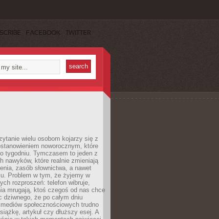
SCRIBE
FACEBOOK
TWITTER
ytanie wielu osobom kojarzy się z
stanowieniem noworocznym, które
po tygodniu. Tymczasem to jeden z
h nawyków, które realnie zmieniają
enia, zasób słownictwa, a nawet
su. Problem w tym, że żyjemy w
łych rozproszeń: telefon wibruje,
ia mrugają, ktoś czegoś od nas chce
Nic dziwnego, że po całym dniu
a mediów społecznościowych trudno
siążkę, artykuł czy dłuższy esej. A