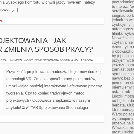
powiadomien
ia wysokiego komfortu w chwili jazdy rowerem, należy
tu i teraz. 
rower, […]
scrollowani
sięgnąć po k
jednak to wł
WA
zyskujemy, j
automatyczn
filmiku wybi
Najważniejs
JEKTOWANIA – JAK
czytania nie
czasu tylko 
 ZMIENIA SPOSÓB PRACY?
o obowiązku
by jej unikn
przyjemnych
PRZYSZŁOŚĆ
 2025
MOŻLIWOŚĆ KOMENTOWANIA
ZOSTAŁA WYŁĄCZONA
PROJEKTOWANIA
jeszcze paru
–
zamiast osta
JAK
Przyszłość projektowania nadeszła dzięki nowatorskiej
TECHNOLOGIA
symboliczna 
VR
nawyk bez po
technologii VR. Zmienia sposób pracy projektantów,
ZMIENIA
pięć stron s
SPOSÓB
umożliwiając bardziej interaktywne i efektywne procesy
PRACY?
orientujemy 
ostatni rok. 
tworzenia. Czy to koniec tradycyjnych metod
Ludzki mózg 
projektowych? Odpowiedź znajdziesz w naszym
co będzie da
herbata, ulu
artykule!🔮🖌️ #VR #projektowanie #technologia
które pomaga
Warto połącz
wykonujemy:
przerwą na l
Wówczas nie
prostu lekko