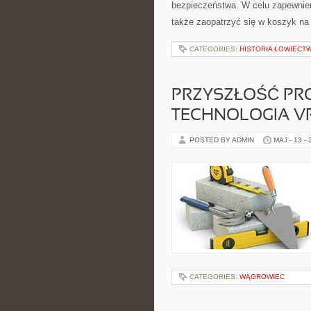
bezpieczeństwa. W celu zapewnien
także zaopatrzyć się w koszyk na 
CATEGORIES:
HISTORIA ŁOWIECT
PRZYSZŁOŚĆ PRO
TECHNOLOGIA VR
POSTED BY ADMIN
MAJ - 13 -
CATEGORIES:
WĄGROWIEC