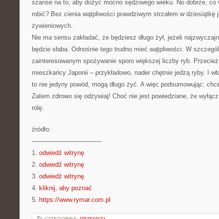
szanse na to, aby dożyć mocno sędziwego wieku. No dobrze, co 
robić? Bez cienia wątpliwości prawdziwym strzałem w dziesiątkę
żywieniowych.
Nie ma sensu zakładać, że będziesz długo żył, jeżeli najzwyczajn
będzie słaba. Odnośnie tego trudno mieć wątpliwości. W szczegó
zainteresowanym spożywanie sporo większej liczby ryb. Przecież 
mieszkańcy Japonii – przykładowo, nader chętnie jedzą ryby. I wła
to nie jedyny powód, mogą długo żyć. A więc podsumowując: chc
Zatem zdrowo się odżywiaj! Choć nie jest powiedziane, że wyłącz
rolę.
źródło:
———————————
1.
odwiedź witrynę
2.
odwiedź witrynę
3.
odwiedź witrynę
4.
kliknij, aby poznać
5.
https://www.rymar.com.pl
CATEGORIES:
PRZEMYSŁ