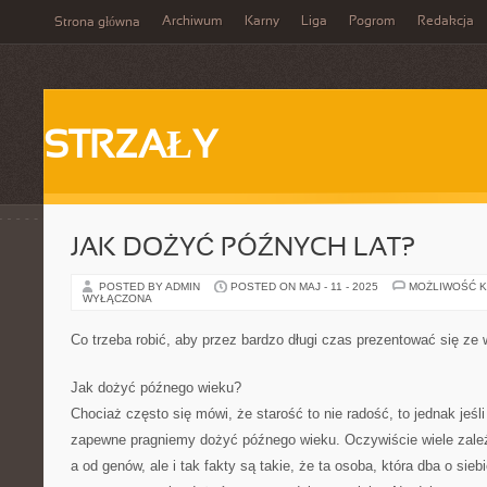
Archiwum
Karny
Liga
Pogrom
Redakcja
Strona główna
STRZAŁY
JAK DOŻYĆ PÓŹNYCH LAT?
POSTED BY ADMIN
POSTED ON MAJ - 11 - 2025
MOŻLIWOŚĆ 
WYŁĄCZONA
Co trzeba robić, aby przez bardzo długi czas prezentować się ze 
Jak dożyć późnego wieku?
Chociaż często się mówi, że starość to nie radość, to jednak jeśli
zapewne pragniemy dożyć późnego wieku. Oczywiście wiele zależ
a od genów, ale i tak fakty są takie, że ta osoba, która dba o si