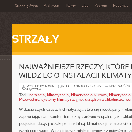
Archiwum
Karny
Liga
Pogrom
Redakcja
Strona główna
STRZAŁY
NAJWAŻNIEJSZE RZECZY, KTÓRE
WIEDZIEĆ O INSTALACJI KLIMAT
POSTED BY ADMIN
POSTED ON MAJ - 8 - 2025
MOŻLIWOŚĆ K
WYŁĄCZONA
Tagi:
instalacja
,
klimatyzacja
,
klimatyzacja biurowa
,
klimatyzacj
Przewodnik
,
systemy klimatyzacyjne
,
urządzenia chłodnicze
,
wen
W dzisiejszych czasach klimatyzacja‍ stała się nieodłącznym ele
zapewniając nam komfort⁢ termiczny zarówno w upalne, jak i chło
podjęciem decyzji o zakupie⁤ i instalacji ⁣klimatyzacji, istnieje kilka
wziąć ‍pod uwagę. W dzisiejszym artykule omówimy najważniejsze 