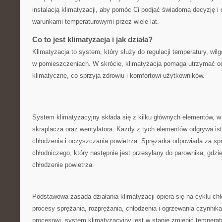
instalacją klimatyzacji, aby pomóc Ci podjąć świadomą ‍decyzję i 
warunkami⁤ temperaturowymi ⁣przez wiele⁢ lat.
Co to jest klimatyzacja i jak działa?
Klimatyzacja to system, który służy do regulacji temperatury,‍ wil
w pomieszczeniach. W skrócie,‍ klimatyzacja pomaga utrzymać⁢ o
klimatyczne, co sprzyja zdrowiu i komfortowi użytkowników.
System klimatyzacyjny składa ​się z kilku głównych ‌elementów, w 
skraplacza⁤ oraz⁣ wentylatora. ‍Każdy z tych ‌elementów⁤ odgrywa ist
chłodzenia i oczyszczania powietrza. Sprężarka odpowiada⁤ za sp
chłodniczego, który następnie jest przesyłany do parownika, gdzie 
chłodzenie powietrza.
Podstawowa zasada działania klimatyzacji opiera się na cyklu ‌chł
⁣procesy‍ sprężania, rozprężania, chłodzenia i ⁤ogrzewania czynnika 
procesowi, ⁣system klimatyzacyjny jest‍ w stanie ⁣zmienić tempera