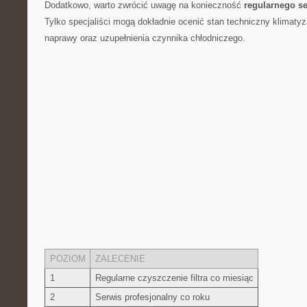
Dodatkowo,‌ warto zwrócić uwagę na konieczność
regularnego s
Tylko‌ specjaliści mogą dokładnie ⁢ocenić stan techniczny ⁤klimaty
naprawy⁢ oraz ⁢uzupełnienia ⁤czynnika chłodniczego.
POZIOM
ZALECENIE
1
Regularne⁢ czyszczenie ⁢filtra co miesiąc
2
Serwis ​profesjonalny co ‍roku