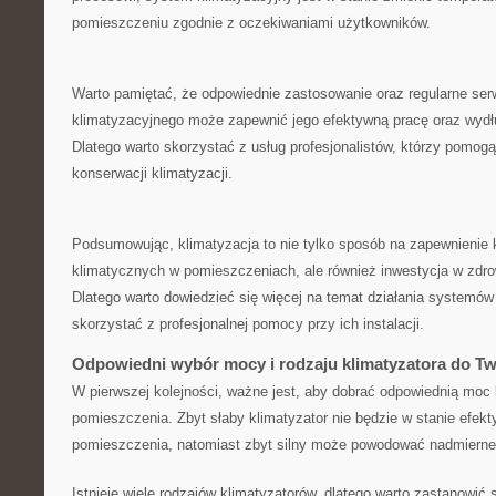
pomieszczeniu zgodnie z oczekiwaniami użytkowników.
Warto ⁤pamiętać,‍ że odpowiednie zastosowanie oraz ​regularne s
⁤klimatyzacyjnego może zapewnić‍ jego⁢ efektywną pracę oraz wydł
Dlatego warto skorzystać ‍z​ usług profesjonalistów,⁢ którzy pomogą 
konserwacji klimatyzacji.
Podsumowując, ⁢klimatyzacja ‍to nie tylko sposób na zapewnieni
klimatycznych w pomieszczeniach, ale ​również inwestycja w ⁣zdr
Dlatego warto ⁢dowiedzieć się ⁣więcej‍ na temat działania ⁤systemów 
skorzystać z profesjonalnej pomocy przy ich instalacji.
Odpowiedni ⁢wybór mocy ‍i rodzaju klimatyzatora ‌do T
W ‌pierwszej kolejności,‍ ważne jest, aby dobrać‌ odpowiednią moc
pomieszczenia. Zbyt słaby klimatyzator nie będzie⁤ w ‍stanie efek
pomieszczenia, ‍natomiast zbyt silny może⁢ powodować nadmierne 
Istnieje wiele rodzajów klimatyzatorów, ​dlatego warto zastanowić