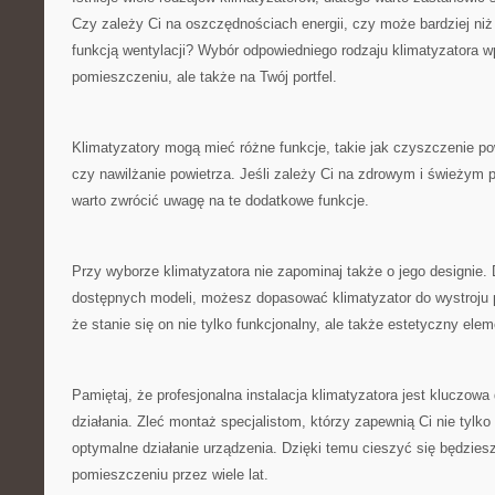
⁣Czy ⁢zależy‌ Ci na oszczędnościach energii, ‍czy może bardziej​ niż
funkcją ‌wentylacji? Wybór odpowiedniego rodzaju ⁣klimatyzatora wp
pomieszczeniu, ale także na Twój portfel.
Klimatyzatory mogą mieć różne funkcje, takie⁤ jak czyszczenie ​p
czy ‍nawilżanie‍ powietrza. Jeśli zależy Ci ‍na zdrowym⁤ i świeżym
warto zwrócić​ uwagę na te dodatkowe funkcje.
Przy wyborze klimatyzatora nie zapominaj także o jego designie.​ 
dostępnych modeli, ‌możesz‌ dopasować klimatyzator do wystroju 
że ⁤stanie ⁤się on nie tylko funkcjonalny, ale także estetyczny el
Pamiętaj,⁤ że profesjonalna instalacja klimatyzatora jest kluczowa
działania.⁢ Zleć montaż specjalistom, którzy zapewnią⁤ Ci nie tylko
optymalne działanie urządzenia. Dzięki ⁢temu cieszyć się będzi
pomieszczeniu przez wiele lat.