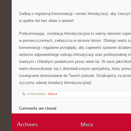
Zadbaj o‍ regularną konserwację‍ i serwis​ klimatyzacji, aby⁢ cies
w upalne dni ‌bez obaw ‍o awarie!
Podsumowując, instalacja klimatyzacyjna to ważny⁢ element ‍zape
w ‍pomieszczeniach, zwłaszcza w‌ okresie letnim. Dlatego ⁢warto 
konserwację i regularne​ przeglądy, ‌aby zapewnić sprawne⁣ działan
⁣wyborze odpowiedniego rodzaju klimatyzacji oraz profesjonalnej ins
świeżym i chłodnym powietrzem przez wiele lat. W razie jakichkol
warto‌ skonsultować się z ⁣doświadczonym ⁣specjalistą, który pom
rozwiązanie dostosowane do⁤ Twoich⁤ potrzeb. ‍Dziękujemy ​za przec
życzymy udanej instalacji klimatyzacyjnej!
CATEGORIES:
TESLA
Comments are closed.
Archives
Meta