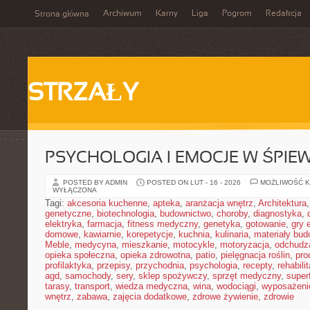
Archiwum
Karny
Liga
Pogrom
Redakcja
Strona główna
STRZAŁY
PSYCHOLOGIA I EMOCJE W ŚPIEW
POSTED BY ADMIN
POSTED ON LUT - 16 - 2026
MOŻLIWOŚĆ 
WYŁĄCZONA
Tagi:
akcesoria kuchenne
,
apteka
,
aranżacja wnętrz
,
Architektura
genetyczne
,
biotechnologia
,
budownictwo
,
choroby
,
diagnostyka
,
elektryka
,
farmacja
,
fitness medyczny
,
genetyka
,
gotowanie
,
gry 
domowe
,
kawiarnie
,
korepetycje
,
kuchnia
,
kulinaria
,
materiały bud
Meble
,
medycyna
,
mieszkanie
,
motocykle
,
motoryzacja
,
odchudz
opieka społeczna
,
opieka zdrowotna
,
patio
,
pielęgnacja roślin
,
pro
profilaktyka
,
przepisy
,
przychodnia
,
psychologia
,
recepty
,
rehabili
agd
,
samochody
,
sery
,
sklep spożywczy
,
sprzęt medyczny
,
super
tarasy
,
transport
,
wiedza medyczna
,
wina
,
wodociągi
,
wyposażeni
wnętrz
,
zabawa
,
zajęcia dodatkowe
,
zdrowe żywienie
,
zdrowie