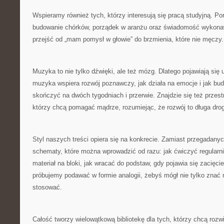
Wspieramy również tych, którzy interesują się pracą studyjną. P
budowanie chórków, porządek w aranżu oraz świadomość wykonaw
przejść od „mam pomysł w głowie” do brzmienia, które nie męczy.
Muzyka to nie tylko dźwięki, ale też mózg. Dlatego pojawiają się 
muzyka wspiera rozwój poznawczy, jak działa na emocje i jak bu
skończyć na dwóch tygodniach i przerwie. Znajdzie się też przes
którzy chcą pomagać mądrze, rozumiejąc, że rozwój to długa drog
Styl naszych treści opiera się na konkrecie. Zamiast przegadan
schematy, które można wprowadzić od razu: jak ćwiczyć regularniej
materiał na bloki, jak wracać do podstaw, gdy pojawia się zacięcie
próbujemy podawać w formie analogii, żebyś mógł nie tylko znać
stosować.
Całość tworzy wielowątkową bibliotekę dla tych, którzy chcą rozwi