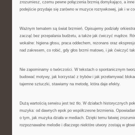
zrozumiesz, czemu pewne połączenia brzmią domykająco, a inne 
podejście przydaje się zarówno w muzyce rozrywkowej, jak i w c
Ważnym tematem są świat brzmień. Opisujemy podziały orkiestra
zacząć bez przepalania budżetu, a także jak ćwiczyć mądrze. Ró
wokalne: higiena głosu, praca oddechem, rezonans oraz ekspresj
nad zakresem, co robić, gdy głos brzmi matowo, i jak ćwiczyć tak
Nie zapominamy o twórczości. W tekstach o spontanicznym twor
budować motywy, jak korzystać z trybów i jak przełamywać blok
tajemne sztuczki, stawiamy na metodę, która daje efekty.
Dużą wartością serwisu jest też tło. W działach historycznych pok
muzyka: od dawnych epok po współczesne brzmienia. Opowiadam
o tym, jak muzyka działa w mediach. Dzięki temu łatwiej zrozumie
rozpoznawalne melodie i dlaczego niektóre utwory zostają w głow