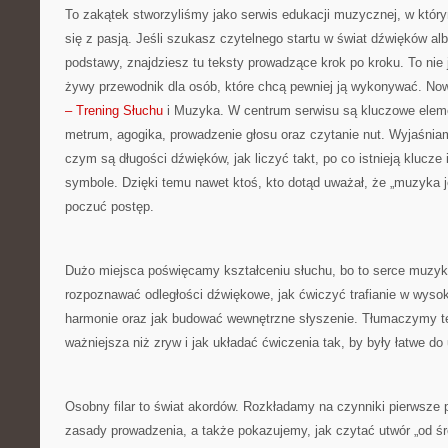
To zakątek stworzyliśmy jako serwis edukacji muzycznej, w któ
się z pasją. Jeśli szukasz czytelnego startu w świat dźwięków 
podstawy, znajdziesz tu teksty prowadzące krok po kroku. To nie je
żywy przewodnik dla osób, które chcą pewniej ją wykonywać. Now
– Trening Słuchu
i Muzyka. W centrum serwisu są kluczowe elem
metrum, agogika, prowadzenie głosu oraz czytanie nut. Wyjaśni
czym są długości dźwięków, jak liczyć takt, po co istnieją klucze 
symbole. Dzięki temu nawet ktoś, kto dotąd uważał, że „muzyka j
poczuć postęp.
Dużo miejsca poświęcamy kształceniu słuchu, bo to serce muzyk
rozpoznawać odległości dźwiękowe, jak ćwiczyć trafianie w wysok
harmonie oraz jak budować wewnętrzne słyszenie. Tłumaczymy te
ważniejsza niż zryw i jak układać ćwiczenia tak, by były łatwe do
Osobny filar to świat akordów. Rozkładamy na czynniki pierwsze
zasady prowadzenia, a także pokazujemy, jak czytać utwór „od śro