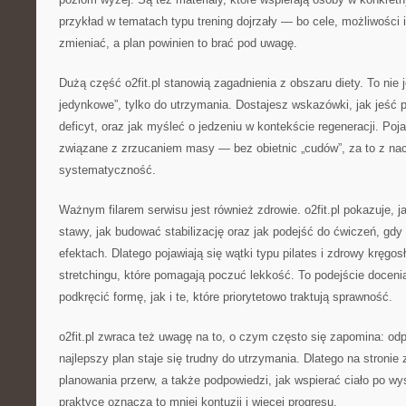
przykład w tematach typu trening dojrzały — bo cele, możliwości i 
zmieniać, a plan powinien to brać pod uwagę.
Dużą część o2fit.pl stanowią zagadnienia z obszaru diety. To nie j
jedynkowe”, tylko do utrzymania. Dostajesz wskazówki, jak jeść p
deficyt, oraz jak myśleć o jedzeniu w kontekście regeneracji. Poja
związane z zrzucaniem masy — bez obietnic „cudów”, za to z na
systematyczność.
Ważnym filarem serwisu jest również zdrowie. o2fit.pl pokazuje, 
stawy, jak budować stabilizację oraz jak podejść do ćwiczeń, gdy
efektach. Dlatego pojawiają się wątki typu pilates i zdrowy kręgosł
stretchingu, które pomagają poczuć lekkość. To podejście doceni
podkręcić formę, jak i te, które priorytetowo traktują sprawność.
o2fit.pl zwraca też uwagę na to, o czym często się zapomina: o
najlepszy plan staje się trudny do utrzymania. Dlatego na stronie
planowania przerw, a także podpowiedzi, jak wspierać ciało po w
praktyce oznacza to mniej kontuzji i więcej progresu.