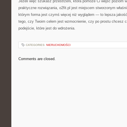
Jeżeli więc szukasz przestrzeni, która pomoże Ci wejść poziom wy
praktyczne rozwiązania, o2fit.pl jest miejscem stworzonym właśnie
którym forma jest czymś więcej niż wyglądem — to lepsza jakość 
tego, czy Twoim celem jest wzmocnienie, czy po prostu chcesz czu
podejście, które jest do wdrożenia.
CATEGORIES:
NIERUCHOMOŚCI
Comments are closed.