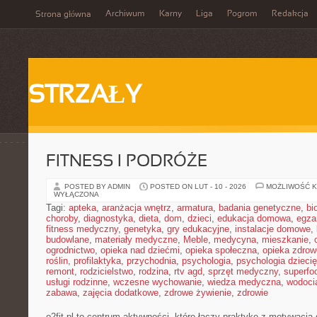
Archiwum
Karny
Liga
Pogrom
Redakcja
Strona główna
STRZAŁY
FITNESS I PODRÓŻE
POSTED BY ADMIN
POSTED ON LUT - 10 - 2026
MOŻLIWOŚĆ 
WYŁĄCZONA
Tagi:
apteka
,
aranżacja wnętrz
,
armatura
,
badania genetyczne
,
bi
choroby
,
diagnostyka
,
dieta
,
dom
,
dzieci
,
edukacja domowa
,
egza
fitness medyczny
,
genetyka
,
gry edukacyjne
,
instalacje domowe
,
budowlane
,
materiały medyczne
,
Meble
,
medycyna
,
mieszkanie
,
ogrodnictwo
,
opieka nad dziećmi
,
opieka społeczna
,
opieka zdrow
roślin
,
profilaktyka
,
przychodnia
,
psychologia
,
psychologia dzieci
remont
,
rodzicielstwo
,
rodzina
,
rtv agd
,
sprzęt medyczny
,
superfo
usługi rodzinne
,
wczesne wychowanie
,
wiedza medyczna
,
wodoci
zabawa
,
zajęcia dodatkowe
,
zdrowe żywienie
,
zdrowie
o2fit.pl to centrum aktywności, które łączy praktykę z motywacją 