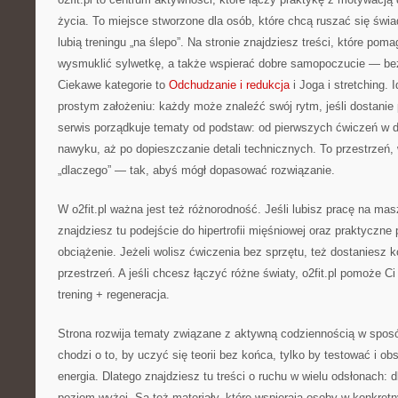
życia. To miejsce stworzone dla osób, które chcą ruszać się świa
lubią treningu „na ślepo”. Na stronie znajdziesz treści, które po
wysmuklić sylwetkę, a także wspierać dobre samopoczucie — bez 
Ciekawe kategorie to
Odchudzanie i redukcja
i Joga i stretching. I
prostym założeniu: każdy może znaleźć swój rytm, jeśli dostanie 
serwis porządkuje tematy od podstaw: od pierwszych ćwiczeń w 
nawyku, aż po dopieszczanie detali technicznych. To przestrzeń,
„dlaczego” — tak, abyś mógł dopasować rozwiązanie.
W o2fit.pl ważna jest też różnorodność. Jeśli lubisz pracę na ma
znajdziesz tu podejście do hipertrofii mięśniowej oraz praktyczne
obciążenie. Jeżeli wolisz ćwiczenia bez sprzętu, też dostaniesz 
przestrzeń. A jeśli chcesz łączyć różne światy, o2fit.pl pomoże Ci
trening + regeneracja.
Strona rozwija tematy związane z aktywną codziennością w sposób
chodzi o to, by uczyć się teorii bez końca, tylko by testować i o
energia. Dlatego znajdziesz tu treści o ruchu w wielu odsłonach: 
poziom wyżej. Są też materiały, które wspierają osoby w konkret