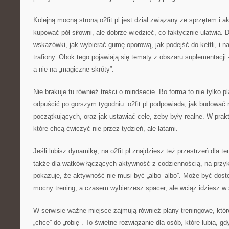
Kolejną mocną stroną o2fit.pl jest dział związany ze sprzętem i 
kupować pół siłowni, ale dobrze wiedzieć, co faktycznie ułatwia. D
wskazówki, jak wybierać gumę oporową, jak podejść do kettli, i n
trafiony. Obok tego pojawiają się tematy z obszaru suplementacj
a nie na „magiczne skróty”.
Nie brakuje tu również treści o mindsecie. Bo forma to nie tylko pl
odpuścić po gorszym tygodniu. o2fit.pl podpowiada, jak budować r
początkujących, oraz jak ustawiać cele, żeby były realne. W prak
które chcą ćwiczyć nie przez tydzień, ale latami.
Jeśli lubisz dynamikę, na o2fit.pl znajdziesz też przestrzeń dla te
także dla wątków łączących aktywność z codziennością, na przy
pokazuje, że aktywność nie musi być „albo–albo”. Może być do
mocny trening, a czasem wybierzesz spacer, ale wciąż idziesz w 
W serwisie ważne miejsce zajmują również plany treningowe, któ
„chcę” do „robię”. To świetne rozwiązanie dla osób, które lubią, gd