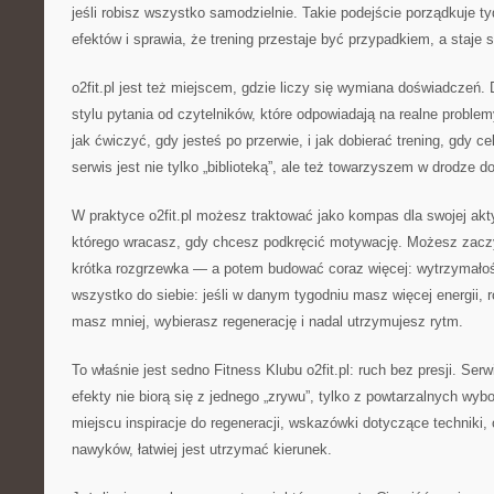
jeśli robisz wszystko samodzielnie. Takie podejście porządkuje ty
efektów i sprawia, że trening przestaje być przypadkiem, a staje s
o2fit.pl jest też miejscem, gdzie liczy się wymiana doświadczeń. 
stylu pytania od czytelników, które odpowiadają na realne problemy
jak ćwiczyć, gdy jesteś po przerwie, i jak dobierać trening, gdy cel
serwis jest nie tylko „biblioteką”, ale też towarzyszem w drodze d
W praktyce o2fit.pl możesz traktować jako kompas dla swojej akt
którego wracasz, gdy chcesz podkręcić motywację. Możesz zac
krótka rozgrzewka — a potem budować coraz więcej: wytrzymał
wszystko do siebie: jeśli w danym tygodniu masz więcej energii, r
masz mniej, wybierasz regenerację i nadal utrzymujesz rytm.
To właśnie jest sedno Fitness Klubu o2fit.pl: ruch bez presji. Se
efekty nie biorą się z jednego „zrywu”, tylko z powtarzalnych wy
miejscu inspiracje do regeneracji, wskazówki dotyczące techniki,
nawyków, łatwiej jest utrzymać kierunek.