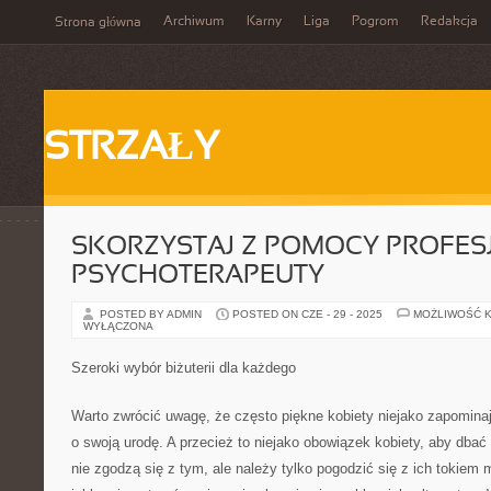
Archiwum
Karny
Liga
Pogrom
Redakcja
Strona główna
STRZAŁY
SKORZYSTAJ Z POMOCY PROFE
PSYCHOTERAPEUTY
POSTED BY ADMIN
POSTED ON CZE - 29 - 2025
MOŻLIWOŚĆ 
WYŁĄCZONA
Szeroki wybór biżuterii dla każdego
Warto zwrócić uwagę, że często piękne kobiety niejako zapomina
o swoją urodę. A przecież to niejako obowiązek kobiety, aby dbać
nie zgodzą się z tym, ale należy tylko pogodzić się z ich tokiem 