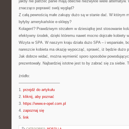
jakby nie patrzeć panie mają obecnie niezwykle wiele alternatyw. 
znacząco poprawić swój wygląd?
Z całą pewnością małe zakupy dużo są w stanie dać. W którym m
byłyby amerykańskie e-sklepy?
Kolagen!? Prawdziwym strzałem w dziesiątkę jest stosowanie ko
efektywny środek, dzięki któremu nawet mocno dojrzałe kobiety w
Wizyta w SPA. W naszym kraju działa dużo SPA – i wspaniale, b
nareszcie kobieta ma okazję wypocząć, sprawić, iż będzie dużo p
Jak dobrze widać, można wymienić sporo sposobów powodujących
prezentowały. Najbardziej istotne jest to by zabrać się za siebie. T
źródło:
———————————
1.
przejdź do artykułu
2.
kliknij, aby poznać
3.
https://www.e-opel.com.pl
4.
zapoznaj się
5.
link
CATEGORIES:
MOBZILLA