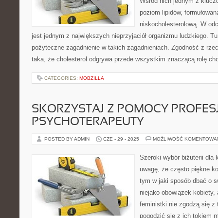
Wśród nich jednym z kluczo
poziom lipidów, formułowana
niskocholesterolową. W odcz
jest jednym z największych nieprzyjaciół organizmu ludzkiego. Tu 
pożyteczne zagadnienie w takich zagadnieniach. Zgodność z rzec
taka, że cholesterol odgrywa przede wszystkim znaczącą rolę ch
CATEGORIES:
MOBZILLA
SKORZYSTAJ Z POMOCY PROFE
PSYCHOTERAPEUTY
POSTED BY ADMIN
CZE - 29 - 2025
MOŻLIWOŚĆ KOMENTOWA
Szeroki wybór biżuterii dla
uwagę, że często piękne ko
tym w jaki sposób dbać o sw
niejako obowiązek kobiety,
feministki nie zgodzą się z 
pogodzić się z ich tokiem 