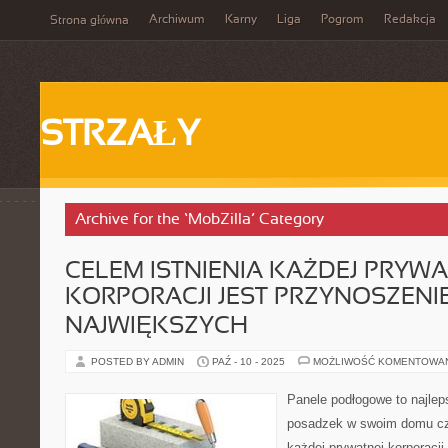
Archiwum
Karny
Liga
Pogrom
Redakcja
Strona główna
STRZAŁY
Archive for the ‘MobZilla’ Category
CELEM ISTNIENIA KAŻDEJ PRYWA
KORPORACJI JEST PRZYNOSZENIE
NAJWIĘKSZYCH
POSTED BY ADMIN
PAŹ - 10 - 2025
MOŻLIWOŚĆ KOMENTOWA
Panele podłogowe to najle
posadzek w swoim domu czy
każdej prywatnej korporacji