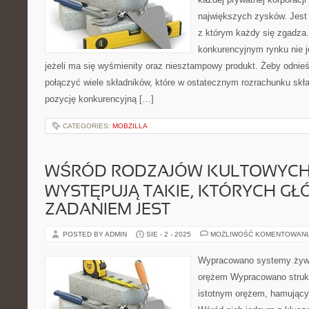
największych zysków. Jest 
z którym każdy się zgadza
konkurencyjnym rynku nie je
jeżeli ma się wyśmienity oraz niesztampowy produkt. Żeby odnieś
połączyć wiele składników, które w ostatecznym rozrachunku skła
pozycję konkurencyjną […]
CATEGORIES:
MOBZILLA
WŚRÓD RODZAJÓW KULTOWYCH 
WYSTĘPUJĄ TAKIE, KTÓRYCH G
ZADANIEM JEST
POSTED BY ADMIN
SIE - 2 - 2025
MOŻLIWOŚĆ KOMENTOWAN
Wypracowano systemy żywie
orężem Wypracowano struktu
istotnym orężem, hamując