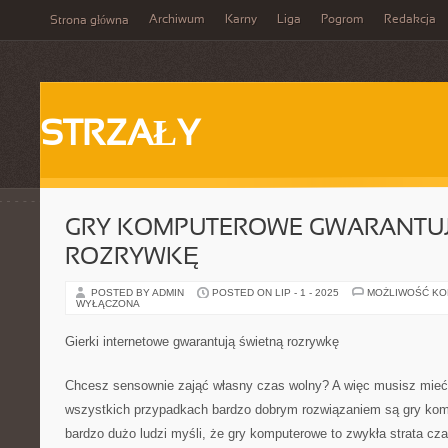
Archiwum
Karny
Liga
Pogrom
Redakcja
Strona główna
STRZAŁY
GRY KOMPUTEROWE GWARANTUJ
ROZRYWKĘ
POSTED BY ADMIN
POSTED ON LIP - 1 - 2025
MOŻLIWOŚĆ K
WYŁĄCZONA
Gierki internetowe gwarantują świetną rozrywkę
Chcesz sensownie zająć własny czas wolny? A więc musisz mieć
wszystkich przypadkach bardzo dobrym rozwiązaniem są gry ko
bardzo dużo ludzi myśli, że gry komputerowe to zwykła strata cza