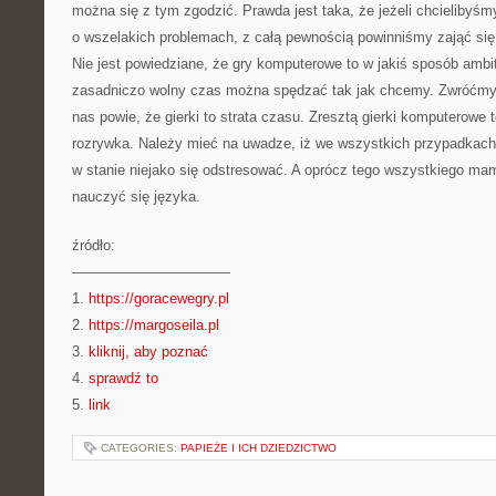
można się z tym zgodzić. Prawda jest taka, że jeżeli chcielibyś
o wszelakich problemach, z całą pewnością powinniśmy zająć się
Nie jest powiedziane, że gry komputerowe to w jakiś sposób ambi
zasadniczo wolny czas można spędzać tak jak chcemy. Zwróćmy 
nas powie, że gierki to strata czasu. Zresztą gierki komputerowe 
rozrywka. Należy mieć na uwadze, iż we wszystkich przypadkach
w stanie niejako się odstresować. A oprócz tego wszystkiego ma
nauczyć się języka.
źródło:
———————————
1.
https://goracewegry.pl
2.
https://margoseila.pl
3.
kliknij, aby poznać
4.
sprawdź to
5.
link
CATEGORIES:
PAPIEŻE I ICH DZIEDZICTWO