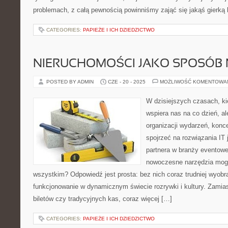
problemach, z całą pewnością powinniśmy zająć się jakąś gierką
CATEGORIES:
PAPIEŻE I ICH DZIEDZICTWO
NIERUCHOMOŚCI JAKO SPOSÓB 
POSTED BY ADMIN
CZE - 20 - 2025
MOŻLIWOŚĆ KOMENTOWA
W dzisiejszych czasach, kie
wspiera nas na co dzień, al
organizacji wydarzeń, kon
spojrzeć na rozwiązania IT
partnera w branży eventowe
nowoczesne narzędzia mogą
wszystkim? Odpowiedź jest prosta: bez nich coraz trudniej wyobr
funkcjonowanie w dynamicznym świecie rozrywki i kultury. Zamias
biletów czy tradycyjnych kas, coraz więcej […]
CATEGORIES:
PAPIEŻE I ICH DZIEDZICTWO