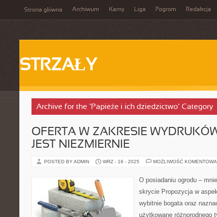
Archiwum
Karny
Liga
Pogrom
Redakcja
Strona główna
STRZAŁY
Archive for the ‘Papieże i ich dziedzictwo’ Category
OFERTA W ZAKRESIE WYDRUKÓW
JEST NIEZMIERNIE
POSTED BY ADMIN
WRZ - 16 - 2025
MOŻLIWOŚĆ KOMENTOWA
O posiadaniu ogrodu – mniej
skrycie Propozycja w aspek
wybitnie bogata oraz nazna
użytkowane różnorodnego ty