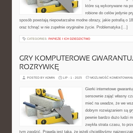
które są wykonywane na pot
robione do celów jedynie p
sposób powstają niepowtarzalne modne obrazy, jakie potrafią o 1
oraz tchnąć w nie zupełnie oryginalne życie. Problematyka […]
CATEGORIES:
PAPIEŻE I ICH DZIEDZICTWO
GRY KOMPUTEROWE GWARANTUJ
ROZRYWKĘ
POSTED BY ADMIN
LIP - 1 - 2025
MOŻLIWOŚĆ KOMENTOWAN
Gierki internetowe gwarant
sensownie zająć własny cz
mieć na uwadze, że we wsz
dobrym rozwiązaniem są g
pewnie bardzo dużo ludzi m
zwykła strata czasu, to prz
tym zgodzić. Prawda jest taka, że jeżeli chcielibyśmy najzwycza