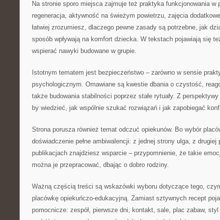
Na stronie sporo miejsca zajmuje też praktyka funkcjonowania w p
regeneracja, aktywność na świeżym powietrzu, zajęcia dodatkowe
łatwiej zrozumiesz, dlaczego pewne zasady są potrzebne, jak dział
sposób wpływają na komfort dziecka. W tekstach pojawiają się t
wspierać nawyki budowane w grupie.
Istotnym tematem jest bezpieczeństwo – zarówno w sensie prakty
psychologicznym. Omawiane są kwestie dbania o czystość, reago
także budowania stabilności poprzez stałe rytuały. Z perspektywy
by wiedzieć, jak wspólnie szukać rozwiązań i jak zapobiegać konf
Strona porusza również temat odczuć opiekunów. Bo wybór placówk
doświadczenie pełne ambiwalencji: z jednej strony ulga, z drugiej
publikacjach znajdziesz wsparcie – przypomnienie, że takie emoc
można je przepracować, dbając o dobro rodziny.
Ważną częścią treści są wskazówki wyboru dotyczące tego, czym
placówkę opiekuńczo-edukacyjną. Zamiast sztywnych recept pojaw
pomocnicze: zespół, pierwsze dni, kontakt, sale, plac zabaw, st