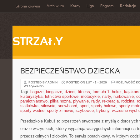
Archiwum
Karny
Liga
Pogrom
Redakcja
Strona główna
STRZAŁY
BEZPIECZEŃSTWO DZIECKA
POSTED BY ADMIN
POSTED ON LUT - 1 - 2026
MOŻLIWOŚĆ K
WYŁĄCZONA
Tagi:
bagaże
,
biegacze
,
dzieci
,
fitness
,
formuła 1
,
hokej
,
kajakars
kulturystyka
,
lotnictwo sportowe
,
motocykle
,
narty
,
nurkowanie
,
o
paralotniarstwo
,
piłka nożna
,
pływanie
,
rajdy
,
rekreacja
,
rodzina
,
r
siatkówka
,
siłownia
,
snowboard
,
sport
,
sporty halowe
,
sporty mot
sporty wodne
,
sporty zimowe
,
szybowce
,
trybuny
,
wczesne wych
Przedszkole Kubuś
to przestrzeń stworzone z myślą o dorosłych
oraz o wszystkich, którzy wypatrują wiarygodnych informacji na 
przedszkolnych i żłobków. To serwis poradnikowy, w którym codzi