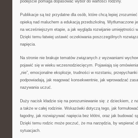
podejście pomaga dopasować wybór do wartości rodziny.
Publikacje są też przydatne dla osób, które chcą lepiej zrozumi
opieką nad maluchem a edukacją przedszkolną. Wytłumaczone je
na wcześniejszym etapie, a jak wygląda rozwijanie umiejętności
Dzięki temu łatwiej ustawić oczekiwania poszczególnych rozwiąz
napięcia.
Na stronie nie brakuje tematów związanych z wyzwaniami wychow
pojawić się w wieku wczesnodziecięcym. Pojawiają się omówienia 
„nie”, emocjonalne eksplozje, trudności w rozstaniu, przepychanki
podpowiadają, jak reagować konsekwentnie, jak wprowadzać zasa
nazywania uczuć.
Duży nacisk kładzie się na porozumiewanie się: z dzieckiem, z n
a także w całej rodzinie. Wskazówki dotyczą tego, jak formułow
łagodny, jak rozwiązywać napięcia bez kłótni, oraz jak budować 
Dzięki temu rodzic może poczuć, że ma narzędzia, by wspierać 
sytuacjach.