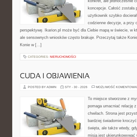
konkret, ale jednocześnie 
koncepcje. Całość została 
użytkownik szybko docierał 
codzienne decyzje, a przy 
perspektywę. Ikarion.pl może być dla Ciebie mapą w świecie, w kt
ale sensownych wniosków często brakuje. Przeczytaj także Konie w
Konie w […]
CATEGORIES:
NIERUCHOMOŚCI
CUDA I OBJAWIENIA
POSTED BY ADMIN
STY - 30 - 2026
MOŻLIWOŚĆ KOMENTOWA
To miejsce stworzone z myś
pomaga umacniać relację 
chwilach. Strona jest przys
bardziej świadomie kroczyć 
święta, ale także wtedy, gdy
misją jest ukierunkowywać 