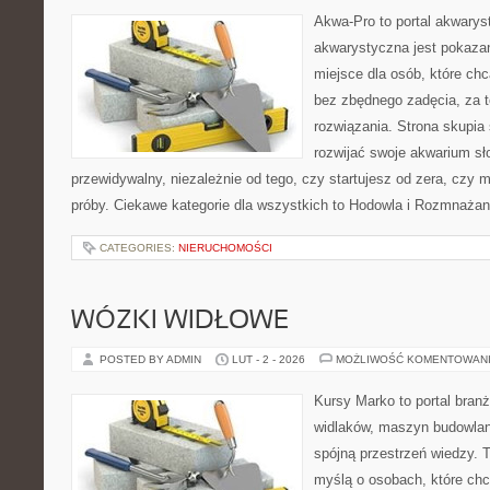
Akwa-Pro to portal akwarys
akwarystyczna jest pokazan
miejsce dla osób, które ch
bez zbędnego zadęcia, za t
rozwiązania. Strona skupia
rozwijać swoje akwarium s
przewidywalny, niezależnie od tego, czy startujesz od zera, czy 
próby. Ciekawe kategorie dla wszystkich to Hodowla i Rozmnażan
CATEGORIES:
NIERUCHOMOŚCI
WÓZKI WIDŁOWE
POSTED BY ADMIN
LUT - 2 - 2026
MOŻLIWOŚĆ KOMENTOWAN
Kursy Marko to portal branż
widlaków, maszyn budowlan
spójną przestrzeń wiedzy. 
myślą o osobach, które chc