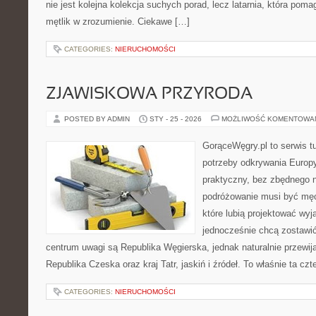
nie jest kolejna kolekcja suchych porad, lecz latarnia, która pom
mętlik w zrozumienie. Ciekawe […]
CATEGORIES:
NIERUCHOMOŚCI
ZJAWISKOWA PRZYRODA
POSTED BY ADMIN
STY - 25 - 2026
MOŻLIWOŚĆ KOMENTOWA
GorąceWęgry.pl to serwis tu
potrzeby odkrywania Europ
praktyczny, bez zbędnego n
podróżowanie musi być męc
które lubią projektować wyj
jednocześnie chcą zostawi
centrum uwagi są Republika Węgierska, jednak naturalnie przewijaj
Republika Czeska oraz kraj Tatr, jaskiń i źródeł. To właśnie ta cz
CATEGORIES:
NIERUCHOMOŚCI