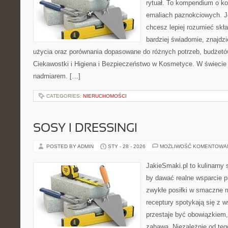
rytuał. To kompendium o k
emaliach paznokciowych. J
chcesz lepiej rozumieć skła
bardziej świadomie, znajdzi
użycia oraz porównania dopasowane do różnych potrzeb, budżetów
Ciekawostki i Higiena i Bezpieczeństwo w Kosmetyce. W świecie
nadmiarem. […]
CATEGORIES:
NIERUCHOMOŚCI
SOSY I DRESSINGI
POSTED BY ADMIN
STY - 28 - 2026
MOŻLIWOŚĆ KOMENTOWA
JakieSmaki.pl to kulinarny s
by dawać realne wsparcie p
zwykłe posiłki w smaczne 
receptury spotykają się z 
przestaje być obowiązkiem,
zabawą. Niezależnie od teg