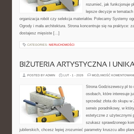
rozumieć, jak funkcjonuje 
lepsze decyzje w tematach 
organizacja robót czy selekcja materiałów. Polecamy Systemy ogr
Ogrody i mała architektura. Strona koncentruje się na praktyce: 
dostajesz mięsiste […]
CATEGORIES:
NIERUCHOMOŚCI
BIŻUTERIA ARTYSTYCZNA I UNI
POSTED BY ADMIN
LUT - 1 - 2026
MOŻLIWOŚĆ KOMENTOWAN
Strona Godziszewscy.pl to 
osobach, które interesuje ju
sprzedaż złota do skupu w 
serwis poradnikowy, w któr
estetyczne z użytecznymi 
szukasz sprawdzonego ko
jubilerskich, chcesz lepiej zrozumieć parametry kruszcu albo pla