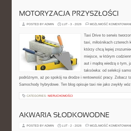
MOTORYZACJA PRZYSZŁOŚCI
POSTED BY ADMIN
LUT - 3 - 2026
MOŻLIWOŚĆ KOMENTOWAN
Taxi Drive to serwis tworz
taxi, miłośnikach czterech 
którzy chcą lepiej zrozumi
miejsce, w którym codzienn
aut i mądrą wiedzą o tym, 
taksówka: od selekcji samo
podróżnym, aż po spokój na drodze i rentowność pracy. Zobacz t
Samochody hybrydowe. Ten blog opisuje taxi nie jako zwykły wóz
CATEGORIES:
NIERUCHOMOŚCI
AKWARIA SŁODKOWODNE
POSTED BY ADMIN
LUT - 2 - 2026
MOŻLIWOŚĆ KOMENTOWAN