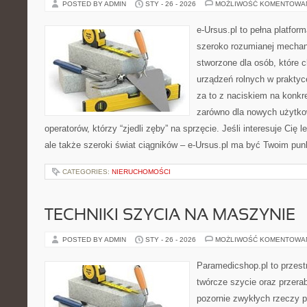
POSTED BY ADMIN
STY - 26 - 2026
MOŻLIWOŚĆ KOMENTOWA
e-Ursus.pl to pełna platfor
szeroko rozumianej mechani
stworzone dla osób, które 
urządzeń rolnych w praktyc
za to z naciskiem na konkr
zarówno dla nowych użytko
operatorów, którzy “zjedli zęby” na sprzęcie. Jeśli interesuje Cię 
ale także szeroki świat ciągników – e-Ursus.pl ma być Twoim pun
CATEGORIES:
NIERUCHOMOŚCI
TECHNIKI SZYCIA NA MASZYNIE
POSTED BY ADMIN
STY - 26 - 2026
MOŻLIWOŚĆ KOMENTOWA
Paramedicshop.pl to przest
twórcze szycie oraz przerab
pozornie zwykłych rzeczy p