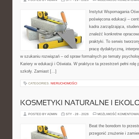
Instytut Wspomagania Oświa
poświęcona edukacji – cen
kadra zarządzająca, studen
znaleźć konkretne opracow
praktyki. To serwis tworzon
pracę dydaktyczną, interpr
w szukaniu rozwiązań – od spraw formalnych po tematy psycholog
Kariery w edukacji i Oświata. W praktyce ta przestrzeń pełni rolę
szkoły. Zamiast […]
CATEGORIES:
NIERUCHOMOŚCI
KOSMETYKI NATURALNE I EKOL
POSTED BY ADMIN
STY - 28 - 2026
MOŻLIWOŚĆ KOMENTOWA
Beat the boredom to przest
przegonić znużenie i zamie