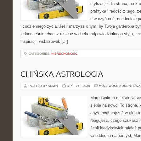
stylizacje. To strona, na któ
praktyka i radość z tego, 
stworzyć coś, co idealnie p
i codziennego życia. Jeśli marzysz o tym, by Twoja garderoba by
jednocześnie chcesz działać w duchu odpowiedzialnego stylu, zn
inspiracji, wskazówek […]
CATEGORIES:
NIERUCHOMOŚCI
CHIŃSKA ASTROLOGIA
POSTED BY ADMIN
STY - 25 - 2026
MOŻLIWOŚĆ KOMENTOWA
Margoseila to miejsce w si
siebie na nowo. To strona, 
abyś mógł zajrzeć w głąb te
reagujesz, czego szukasz 
Jeśli kiedykolwiek miałeś p
Ci oddechu na namysł, Margo