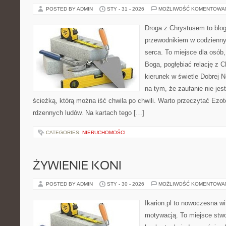
POSTED BY ADMIN
STY - 31 - 2026
MOŻLIWOŚĆ KOMENTOWA
Droga z Chrystusem to blo
przewodnikiem w codzienny
serca. To miejsce dla osób,
Boga, pogłębiać relację z 
kierunek w świetle Dobrej N
na tym, że zaufanie nie jes
ścieżką, którą można iść chwila po chwili. Warto przeczytać Ezot
rdzennych ludów. Na kartach tego […]
CATEGORIES:
NIERUCHOMOŚCI
ŻYWIENIE KONI
POSTED BY ADMIN
STY - 30 - 2026
MOŻLIWOŚĆ KOMENTOWA
Ikarion.pl to nowoczesna wi
motywacją. To miejsce stwo