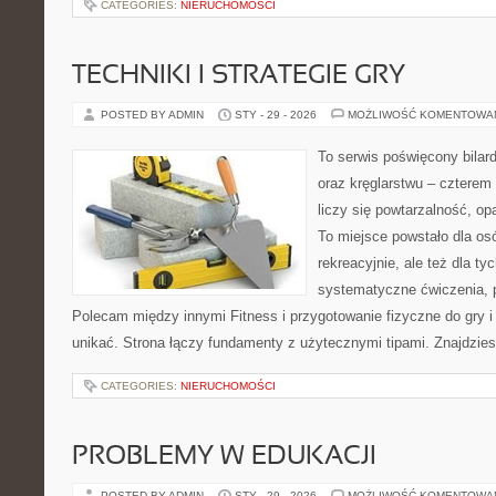
CATEGORIES:
NIERUCHOMOŚCI
TECHNIKI I STRATEGIE GRY
POSTED BY ADMIN
STY - 29 - 2026
MOŻLIWOŚĆ KOMENTOWA
To serwis poświęcony bilar
oraz kręglarstwu – czterem 
liczy się powtarzalność, op
To miejsce powstało dla os
rekreacyjnie, ale też dla ty
systematyczne ćwiczenia, p
Polecam między innymi Fitness i przygotowanie fizyczne do gry i 
unikać. Strona łączy fundamenty z użytecznymi tipami. Znajdziesz
CATEGORIES:
NIERUCHOMOŚCI
PROBLEMY W EDUKACJI
POSTED BY ADMIN
STY - 29 - 2026
MOŻLIWOŚĆ KOMENTOWA