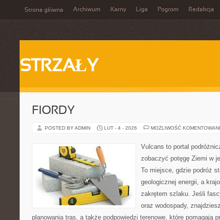
Archiwum
Karny
Liga
Pogrom
Redakcja
Strona główna
STRZAŁY
FIORDY
POSTED BY ADMIN
LUT - 4 - 2026
MOŻLIWOŚĆ KOMENTOWAN
Vulcans to portal podróżnic
zobaczyć potęgę Ziemi w jej
To miejsce, gdzie podróż st
geologicznej energii, a kra
zakrętem szlaku. Jeśli fasc
oraz wodospady, znajdzies
planowania tras, a także podpowiedzi terenowe, które pomagają 