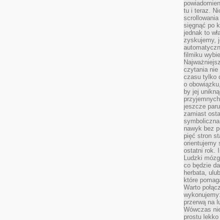
powiadomien
tu i teraz. 
scrollowani
sięgnąć po k
jednak to wł
zyskujemy, j
automatyczn
filmiku wybi
Najważniejs
czytania nie
czasu tylko 
o obowiązku
by jej unikn
przyjemnych
jeszcze paru
zamiast osta
symboliczna 
nawyk bez po
pięć stron s
orientujemy 
ostatni rok. 
Ludzki mózg 
co będzie da
herbata, ulu
które pomaga
Warto połącz
wykonujemy:
przerwą na l
Wówczas nie
prostu lekko