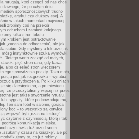
ia mrugają, ktoś czegoś od nas chce
Nic dziwnego, że po całym dniu
a mediów społecznościowych trudno
siążkę, artykuł czy dłuższy esej. A
aśnie w takich momentach najwięcej
eśli zrobimy coś na przekór
ym odruchom i zamiast kolejnego
erzemy kilka stron tekstu.
zym krokiem jest potraktowanie
 jak „zadania do odhaczenia”, ale jak
dla siebie. Gdy myślimy o lekturze jak
, mózg instynktownie szuka wymówki,
ąć. Dlatego warto zacząć od małych,
 dawek: pięć stron rano, gdy kawa
je, albo dziesięć stron wieczorem
tniego sprawdzenia poczty. Taka mała,
porcja jest jak rozgrzewka – wyrabia
czucia przytłoczenia. Po kilku dniach
taje się dziesięcioma, a po miesiącu
się, że przeczytaliśmy więcej niż przez
Istotne jest także stworzenie rytuału.
lubi sygnały, które podpowiadają mu,
lej. Ten sam fotel w salonie, gorąca
biony koc – to wszystko są kotwice,
ją włączyć tryb „czas na lekturę”.
yć czytanie z czynnością, którą i tak
 podróżą komunikacją miejską,
unch czy chwilą tuż przed snem.
 „szukamy czasu na książkę”, ale po
 modyfikujemy to, co już robimy