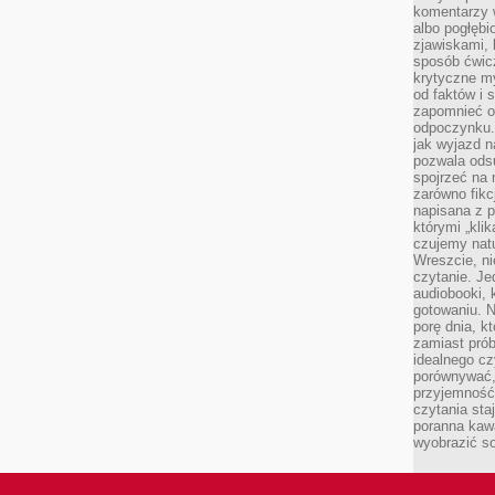
komentarzy 
albo pogłęb
zjawiskami, 
sposób ćwicz
krytyczne my
od faktów i 
zapomnieć o 
odpoczynku. 
jak wyjazd n
pozwala ods
spojrzeć na 
zarówno fikcj
napisana z p
którymi „klik
czujemy natu
Wreszcie, n
czytanie. Jed
audiobooki, 
gotowaniu. N
porę dnia, k
zamiast pró
idealnego cz
porównywać,
przyjemność
czytania sta
poranna kaw
wyobrazić so