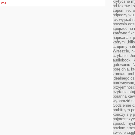
krytyczne my
CTWO
od faktów i 
zapomnieć o 
odpoczynku. 
jak wyjazd n
pozwala ods
spojrzeć na 
zarówno fikcj
napisana z p
którymi „klik
czujemy natu
Wreszcie, n
czytanie. Jed
audiobooki, 
gotowaniu. N
porę dnia, k
zamiast pró
idealnego cz
porównywać,
przyjemność
czytania sta
poranna kaw
wyobrazić so
Codzienne cz
ambitnym po
kończy się 
najprostszyc
sposób myśl
poziom stre
świecie ciąg