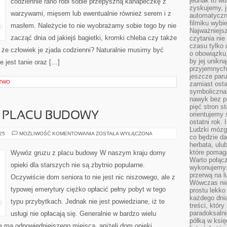
jednak to wł
codziennie rano robi sobie przepyszną kanapeczkę z
DZIENNEGO
zyskujemy, j
DODAJE
warzywami, mięsem lub ewentualnie również serem i z
SIĘ
automatyczn
OBSZERNĄ
filmiku wybi
ILOŚĆ
masłem. Należycie to nie wyobrażamy sobie tego by nie
WARZYW
Najważniejs
zacząć dnia od jakiejś bagietki, kromki chleba czy także
czytania nie
czasu tylko 
, że człowiek je zjada codzienni? Naturalnie musimy być
o obowiązku
by jej unikn
 jest tanie oraz […]
przyjemnych
jeszcze paru
CTWO
zamiast osta
symboliczna 
nawyk bez po
pięć stron s
Z PLACU BUDOWY
orientujemy 
ostatni rok. 
Ludzki mózg 
WYWÓZ
025
MOŻLIWOŚĆ KOMENTOWANIA
ZOSTAŁA WYŁĄCZONA
co będzie da
ŚMIECI
herbata, ulu
Z
PLACU
które pomaga
Wywóz gruzu z placu budowy W naszym kraju domy
BUDOWY
Warto połącz
opieki dla starszych nie są zbytnio popularne.
wykonujemy:
przerwą na l
Oczywiście dom seniora to nie jest nic niszowego, ale z
Wówczas nie
typowej emerytury ciężko opłacić pełny pobyt w tego
prostu lekko
każdego dnia
typu przybytkach. Jednak nie jest powiedziane, iż te
treści, któr
paradoksalni
usługi nie opłacają się. Generalnie w bardzo wielu
półką w księ
e ma odpowiedniejszego miejsca, aniżeli dom opieki.