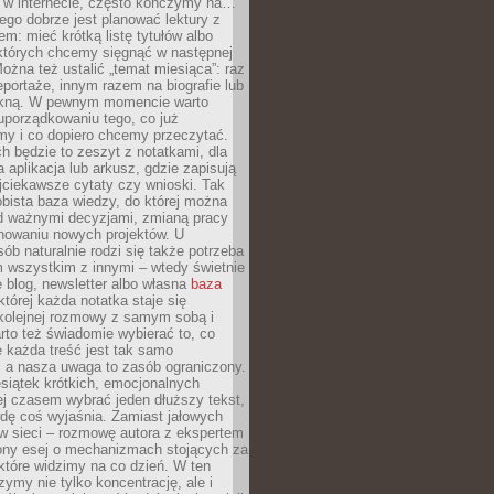
w w internecie, często kończymy na…
ego dobrze jest planować lektury z
m: mieć krótką listę tytułów albo
 których chcemy sięgnąć w następnej
Można też ustalić „temat miesiąca”: raz
eportaże, innym razem na biografie lub
piękną. W pewnym momencie warto
uporządkowaniu tego, co już
my i co dopiero chcemy przeczytać.
ch będzie to zeszyt z notatkami, dla
a aplikacja lub arkusz, gdzie zapisują
jciekawsze cytaty czy wnioski. Tak
bista baza wiedzy, do której można
d ważnymi decyzjami, zmianą pracy
anowaniu nowych projektów. U
sób naturalnie rodzi się także potrzeba
m wszystkim z innymi – wtedy świetnie
 blog, newsletter albo własna
baza
tórej każda notatka staje się
kolejnej rozmowy z samym sobą i
to też świadomie wybierać to, co
 każda treść jest tak samo
, a nasza uwaga to zasób ograniczony.
siątek krótkich, emocjonalnych
j czasem wybrać jeden dłuższy tekst,
dę coś wyjaśnia. Zamiast jałowych
w sieci – rozmowę autora z ekspertem
iony esej o mechanizmach stojących za
które widzimy na co dzień. W ten
ymy nie tylko koncentrację, ale i