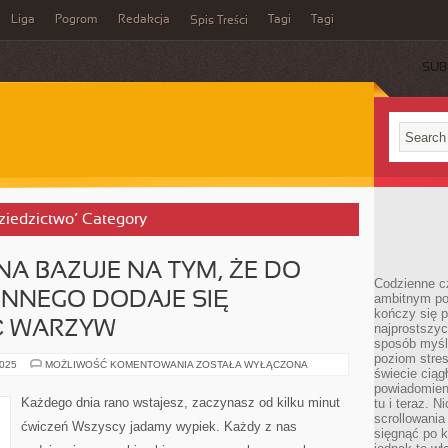
Liga
Pogrom
Redakcja
Tagi
Tagi
Spis Treści
SUB
Dziedzictwo’ Category
NA BAZUJE NA TYM, ŻE DO
Codzienne cz
ENNEGO DODAJE SIĘ
ambitnym po
kończy się 
Ć WARZYW
najprostszyc
sposób myśl
poziom stre
DIETA
2025
MOŻLIWOŚĆ KOMENTOWANIA
ZOSTAŁA WYŁĄCZONA
świecie ciąg
KAPUŚCIANA
BAZUJE
powiadomien
NA
Każdego dnia rano wstajesz, zaczynasz od kilku minut
tu i teraz. 
TYM,
scrollowani
ŻE
ćwiczeń Wszyscy jadamy wypiek. Każdy z nas
DO
sięgnąć po k
JADŁOSPISU