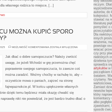
listy tekstó
niczym. Dlat
 dla własnego rodzica to miejsce, […]
wyprzedzenie
autorów, do
CTWO
kolejności. 
stawiać na r
literaturę 
pomyśleć o 
przeczytaliś
SCU MOŻNA KUPIĆ SPORO
Dla niektóry
Y?
innych prost
wrażenia, na
powstaje oso
W
 2025
MOŻLIWOŚĆ KOMENTOWANIA
ZOSTAŁA WYŁĄCZONA
wracać prze
KTÓRYM
MIEJSCU
czy przy pl
MOŻNA
Jak dbać o dobre samopoczucie? Należy zwrócić
niektórych o
KUPIĆ
dzielenia ty
SPORO
uwagę, że jeżeli Wchodzi w grę przemożna chęć
TANIEJ
sprawdza się
GARNITURY?
artykułów
w k
poprawienie swojego samopoczucia, to zawsze coś
początkiem 
można zaradzić. Weźmy choćby w rachubę to, aby –
światem. War
czytamy. Nie
oczywiście mowa o paniach, zajrzeć na stronę
wartościowa
fajnepaznokcie.pl. W końcu upiększenie własnych
Zamiast dzie
newsów lepie
nie dzięki temu będziesz miała okazję chwalić się
który napraw
komentarzy 
naprawdę nikt nie powiedział, że jest bardzo trudno dbać o
albo pogłęb
zjawiskami, 
sposób ćwicz