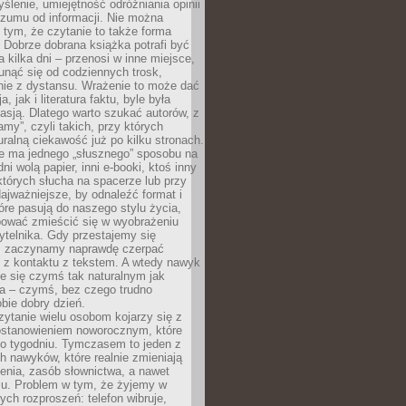
ślenie, umiejętność odróżniania opinii
szumu od informacji. Nie można
tym, że czytanie to także forma
Dobrze dobrana książka potrafi być
a kilka dni – przenosi w inne miejsce,
unąć się od codziennych trosk,
nie z dystansu. Wrażenie to może dać
a, jak i literatura faktu, byle była
asją. Dlatego warto szukać autorów, z
amy”, czyli takich, przy których
ralną ciekawość już po kilku stronach.
ie ma jednego „słusznego” sposobu na
ni wolą papier, inni e-booki, ktoś inny
których słucha na spacerze lub przy
ajważniejsze, by odnaleźć format i
tóre pasują do naszego stylu życia,
bować zmieścić się w wyobrażeniu
ytelnika. Gdy przestajemy się
 zaczynamy naprawdę czerpać
 z kontaktu z tekstem. A wtedy nawyk
je się czymś tak naturalnym jak
a – czymś, bez czego trudno
bie dobry dzień.
ytanie wielu osobom kojarzy się z
stanowieniem noworocznym, które
po tygodniu. Tymczasem to jeden z
h nawyków, które realnie zmieniają
enia, zasób słownictwa, a nawet
su. Problem w tym, że żyjemy w
łych rozproszeń: telefon wibruje,