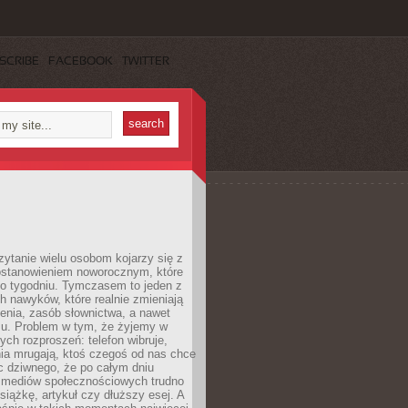
SCRIBE
FACEBOOK
TWITTER
ytanie wielu osobom kojarzy się z
stanowieniem noworocznym, które
po tygodniu. Tymczasem to jeden z
h nawyków, które realnie zmieniają
enia, zasób słownictwa, a nawet
su. Problem w tym, że żyjemy w
łych rozproszeń: telefon wibruje,
ia mrugają, ktoś czegoś od nas chce
Nic dziwnego, że po całym dniu
a mediów społecznościowych trudno
siążkę, artykuł czy dłuższy esej. A