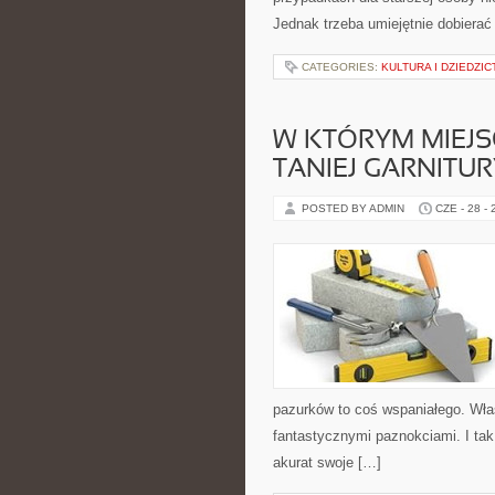
Jednak trzeba umiejętnie dobierać
CATEGORIES:
KULTURA I DZIEDZI
W KTÓRYM MIEJ
TANIEJ GARNITUR
POSTED BY ADMIN
CZE - 28 -
pazurków to coś wspaniałego. Właś
fantastycznymi paznokciami. I tak 
akurat swoje […]