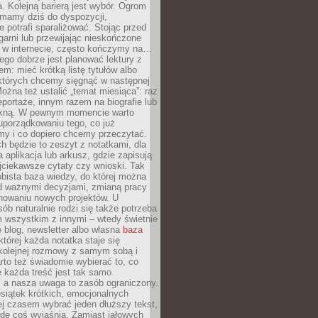
. Kolejną barierą jest wybór. Ogrom
y mamy dziś do dyspozycji,
e potrafi sparaliżować. Stojąc przed
garni lub przewijając nieskończone
w w internecie, często kończymy na…
ego dobrze jest planować lektury z
m: mieć krótką listę tytułów albo
 których chcemy sięgnąć w następnej
Można też ustalić „temat miesiąca”: raz
eportaże, innym razem na biografie lub
piękną. W pewnym momencie warto
uporządkowaniu tego, co już
my i co dopiero chcemy przeczytać.
ch będzie to zeszyt z notatkami, dla
a aplikacja lub arkusz, gdzie zapisują
jciekawsze cytaty czy wnioski. Tak
bista baza wiedzy, do której można
d ważnymi decyzjami, zmianą pracy
anowaniu nowych projektów. U
sób naturalnie rodzi się także potrzeba
m wszystkim z innymi – wtedy świetnie
 blog, newsletter albo własna
baza
tórej każda notatka staje się
kolejnej rozmowy z samym sobą i
to też świadomie wybierać to, co
 każda treść jest tak samo
, a nasza uwaga to zasób ograniczony.
siątek krótkich, emocjonalnych
j czasem wybrać jeden dłuższy tekst,
dę coś wyjaśnia. Zamiast jałowych