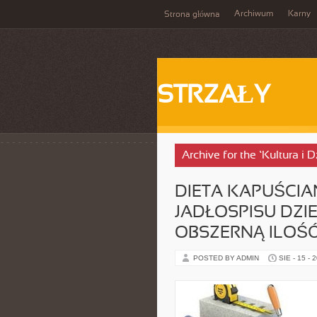
Archiwum
Karny
Strona główna
STRZAŁY
Archive for the ‘Kultura i 
DIETA KAPUŚCIA
JADŁOSPISU DZI
OBSZERNĄ ILOŚ
POSTED BY ADMIN
SIE - 15 - 