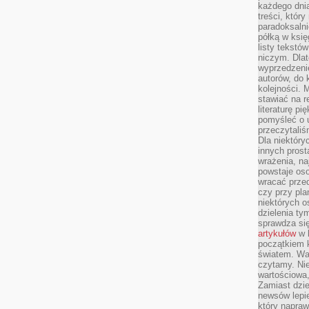
każdego dnia
treści, któr
paradoksalni
półką w księ
listy tekstó
niczym. Dlat
wyprzedzenie
autorów, do
kolejności. 
stawiać na r
literaturę 
pomyśleć o 
przeczytaliś
Dla niektóry
innych prost
wrażenia, na
powstaje oso
wracać prze
czy przy pl
niektórych o
dzielenia ty
sprawdza się
artykułów
w k
początkiem 
światem. War
czytamy. Nie
wartościowa
Zamiast dzie
newsów lepie
który napraw