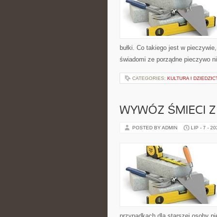
bułki. Co takiego jest w pieczywie
świadomi ze porządne pieczywo nie
CATEGORIES:
KULTURA I DZIEDZI
WYWÓZ ŚMIECI 
POSTED BY ADMIN
LIP - 7 - 2
przypadkach dla starszej osoby ni