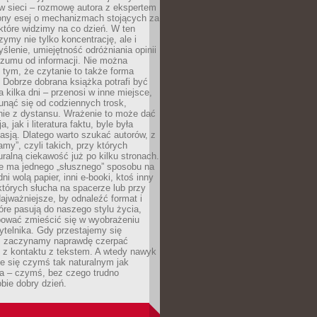
w sieci – rozmowę autora z ekspertem
iony esej o mechanizmach stojących za
które widzimy na co dzień. W ten
ymy nie tylko koncentrację, ale i
ślenie, umiejętność odróżniania opinii
szumu od informacji. Nie można
tym, że czytanie to także forma
Dobrze dobrana książka potrafi być
a kilka dni – przenosi w inne miejsce,
unąć się od codziennych trosk,
nie z dystansu. Wrażenie to może dać
a, jak i literatura faktu, byle była
asją. Dlatego warto szukać autorów, z
amy”, czyli takich, przy których
ralną ciekawość już po kilku stronach.
ie ma jednego „słusznego” sposobu na
ni wolą papier, inni e-booki, ktoś inny
których słucha na spacerze lub przy
ajważniejsze, by odnaleźć format i
tóre pasują do naszego stylu życia,
bować zmieścić się w wyobrażeniu
ytelnika. Gdy przestajemy się
 zaczynamy naprawdę czerpać
 z kontaktu z tekstem. A wtedy nawyk
je się czymś tak naturalnym jak
a – czymś, bez czego trudno
bie dobry dzień.