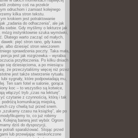
aśnie w takich momentach najwięcej
eśli zrobimy coś na przekór
ym odruchom i zamiast kolejnego
erzemy kilka stron tekstu.
zym krokiem jest potraktowanie
 jak „zadania do odhaczenia”, ale jak
dla siebie. Gdy myślimy o lekturze jak
, mózg instynktownie szuka wymówki,
ąć. Dlatego warto zacząć od małych,
 dawek: pięć stron rano, gdy kawa
je, albo dziesięć stron wieczorem
tniego sprawdzenia poczty. Taka mała,
porcja jest jak rozgrzewka – wyrabia
czucia przytłoczenia. Po kilku dniach
taje się dziesięcioma, a po miesiącu
się, że przeczytaliśmy więcej niż przez
Istotne jest także stworzenie rytuału.
lubi sygnały, które podpowiadają mu,
lej. Ten sam fotel w salonie, gorąca
biony koc – to wszystko są kotwice,
ją włączyć tryb „czas na lekturę”.
yć czytanie z czynnością, którą i tak
 podróżą komunikacją miejską,
unch czy chwilą tuż przed snem.
 „szukamy czasu na książkę”, ale po
 modyfikujemy to, co już robimy
. Kolejną barierą jest wybór. Ogrom
y mamy dziś do dyspozycji,
e potrafi sparaliżować. Stojąc przed
garni lub przewijając nieskończone