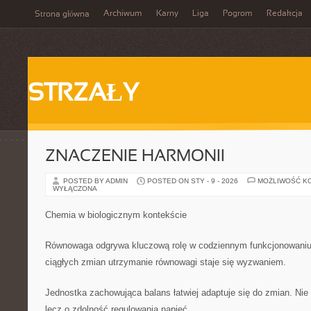
Archiwum
Karny
Liga
Pogrom
Redakcja
Strona główna
STRZAŁY
ZNACZENIE HARMONII
POSTED BY ADMIN
POSTED ON STY - 9 - 2026
MOŻLIWOŚĆ K
WYŁĄCZONA
Chemia w biologicznym kontekście
Równowaga odgrywa kluczową rolę w codziennym funkcjonowaniu
ciągłych zmian utrzymanie równowagi staje się wyzwaniem.
Jednostka zachowująca balans łatwiej adaptuje się do zmian. Ni
lecz o zdolność regulowania napięć.