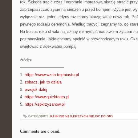
rok. Szkoda tracić czas i ogromnie imprezową okazję stracić prz
zaprzepaszczać życie na siedzeniu przed kompem. Życie jest wyr
wyłącznie raz, jeden jedyny raz mamy okazję witać nowy rok. Po
pewnego rodzaju ceremonia. Według tradycji żegnamy to, co stare
Na koniec roku chwila na, ażeby rozmyślać nad swoim życiem i 
postanowienia, jakie chcemy spełnić w przychodzącym roku. Okazj
świętować z adekwatną pompą.
źródło:
———————————
1.
https://www.wzch-trojmiasto.pl
2.
zobacz, jak to działa
3.
przejdź dalej
4.
https://www.quicktours.pl
5.
https://spkrzyzanow.pl
CATEGORIES:
RANKING NAJLEPSZYCH MIEJSC DO GRY
Comments are closed.