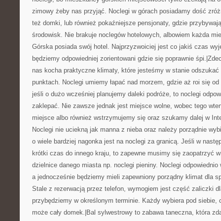
zimowy żeby nas przyjąć. Noclegi w górach posiadamy dość zróż
też domki, lub również pokaźniejsze pensjonaty, gdzie przybywaj
środowisk. Nie brakuje noclegów hotelowych, albowiem każda mi
Górska posiada swój hotel. Najprzyzwoiciej jest co jakiś czas wy
będziemy odpowiedniej zorientowani gdzie się poprawnie śpi.|Zd
nas kocha praktyczne klimaty, które jesteśmy w stanie odszuka
punktach. Noclegi umiemy łapać nad morzem, gdzie aż roi się od 
jeśli o dużo wcześniej planujemy daleki podróże, to noclegi odpow
zaklepać. Nie zawsze jednak jest miejsce wolne, wobec tego wte
miejsce albo również wstrzymujemy się oraz szukamy dalej w Inte
Noclegi nie uciekną jak manna z nieba oraz należy porządnie wyb
o wiele bardziej nagonka jest na noclegi za granicą. Jeśli w nast
krótki czas do innego kraju, to zapewne musimy się zaopatrzyć 
dzielnice danego miasta np. noclegi pieniny. Noclegi odpowiedni
a jednocześnie będziemy mieli zapewniony porządny klimat dla sp
Stale z rezerwacją przez telefon, wymogiem jest część zaliczki 
przybędziemy w określonym terminie. Każdy wybiera pod siebie, c
może cały domek.|Bal sylwestrowy to zabawa taneczna, która zdar