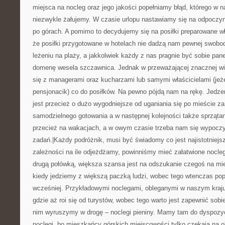
miejsca na nocleg oraz jego jakości popełniamy błąd, którego w n
niezwykle żałujemy. W czasie urlopu nastawiamy się na odpoczyn
po górach. A pomimo to decydujemy się na posiłki preparowane w
że posiłki przygotowane w hotelach nie dadzą nam pewnej swobod
leżeniu na plaży, a jakkolwiek każdy z nas pragnie być sobie pa
domenę wesela szczawnica. Jednak w przeważającej znacznej 
się z managerami oraz kucharzami lub samymi właścicielami (jeżel
pensjonacik) co do posiłków. Na pewno pójdą nam na rękę. Jedzen
jest przecież o dużo wygodniejsze od uganiania się po mieście 
samodzielnego gotowania a w następnej kolejności także sprząta
przecież na wakacjach, a w owym czasie trzeba nam się wypoc
zadań.|Każdy podróżnik, musi być świadomy co jest najistotniej
zależności na ile odjeżdżamy, powinniśmy mieć załatwione noclegi
drugą połówką, większa szansa jest na odszukanie czegoś na miej
kiedy jedziemy z większą paczką ludzi, wobec tego wtenczas pop
wcześniej. Przykładowymi noclegami, obleganymi w naszym kraju
gdzie aż roi się od turystów, wobec tego warto jest zapewnić sob
nim wyruszymy w drogę – noclegi pieniny. Mamy tam do dyspozy
noclegi, bo mieszkańcy górskich miejscowości tylko czekają na 