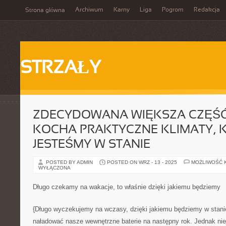
Archiwum
Karny
Liga
Pogrom
Redakcja
Strona główna
STRZAŁY
ZDECYDOWANA WIĘKSZA CZĘŚĆ
KOCHA PRAKTYCZNE KLIMATY, 
JESTEŚMY W STANIE
POSTED BY ADMIN
POSTED ON WRZ - 13 - 2025
MOŻLIWOŚĆ 
WYŁĄCZONA
Długo czekamy na wakacje, to właśnie dzięki jakiemu będziemy
{Długo wyczekujemy na wczasy, dzięki jakiemu będziemy w stani
naładować nasze wewnętrzne baterie na następny rok. Jednak nie