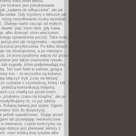
erzemy kilka stron tekstu.
zym krokiem jest potraktowanie
 jak „zadania do odhaczenia”, ale jak
dla siebie. Gdy myślimy o lekturze jak
, mózg instynktownie szuka wymówki,
ąć. Dlatego warto zacząć od małych,
 dawek: pięć stron rano, gdy kawa
je, albo dziesięć stron wieczorem
tniego sprawdzenia poczty. Taka mała,
porcja jest jak rozgrzewka – wyrabia
czucia przytłoczenia. Po kilku dniach
taje się dziesięcioma, a po miesiącu
się, że przeczytaliśmy więcej niż przez
Istotne jest także stworzenie rytuału.
lubi sygnały, które podpowiadają mu,
lej. Ten sam fotel w salonie, gorąca
biony koc – to wszystko są kotwice,
ją włączyć tryb „czas na lekturę”.
yć czytanie z czynnością, którą i tak
 podróżą komunikacją miejską,
unch czy chwilą tuż przed snem.
 „szukamy czasu na książkę”, ale po
 modyfikujemy to, co już robimy
. Kolejną barierą jest wybór. Ogrom
y mamy dziś do dyspozycji,
e potrafi sparaliżować. Stojąc przed
garni lub przewijając nieskończone
w w internecie, często kończymy na…
ego dobrze jest planować lektury z
m: mieć krótką listę tytułów albo