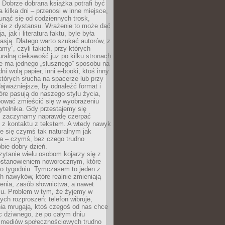
Dobrze dobrana książka potrafi być
a kilka dni – przenosi w inne miejsce,
unąć się od codziennych trosk,
nie z dystansu. Wrażenie to może dać
a, jak i literatura faktu, byle była
asją. Dlatego warto szukać autorów, z
amy”, czyli takich, przy których
ralną ciekawość już po kilku stronach.
ie ma jednego „słusznego” sposobu na
ni wolą papier, inni e-booki, ktoś inny
których słucha na spacerze lub przy
ajważniejsze, by odnaleźć format i
tóre pasują do naszego stylu życia,
bować zmieścić się w wyobrażeniu
ytelnika. Gdy przestajemy się
 zaczynamy naprawdę czerpać
 z kontaktu z tekstem. A wtedy nawyk
je się czymś tak naturalnym jak
a – czymś, bez czego trudno
bie dobry dzień.
ytanie wielu osobom kojarzy się z
stanowieniem noworocznym, które
po tygodniu. Tymczasem to jeden z
h nawyków, które realnie zmieniają
enia, zasób słownictwa, a nawet
su. Problem w tym, że żyjemy w
łych rozproszeń: telefon wibruje,
ia mrugają, ktoś czegoś od nas chce
Nic dziwnego, że po całym dniu
a mediów społecznościowych trudno