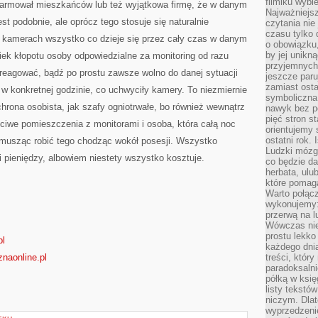
filmiku wybi
larmował mieszkańców lub też wyjątkowa firmę, że w danym
Najważniejs
est podobnie, ale oprócz tego stosuje się naturalnie
czytania nie
czasu tylko 
na kamerach wszystko co dzieje się przez cały czas w danym
o obowiązku
by jej unikn
ek kłopotu osoby odpowiedzialne za monitoring od razu
przyjemnych
areagować, bądź po prostu zawsze wolno do danej sytuacji
jeszcze paru
zamiast osta
 w konkretnej godzinie, co uchwyciły kamery. To niezmiernie
symboliczna 
hrona osobista, jak szafy ogniotrwałe, bo również wewnątrz
nawyk bez po
pięć stron s
iwe pomieszczenia z monitorami i osoba, która całą noc
orientujemy 
ostatni rok. 
ie musząc robić tego chodząc wokół posesji. Wszystko
Ludzki mózg 
i pieniędzy, albowiem niestety wszystko kosztuje.
co będzie da
herbata, ulu
które pomaga
Warto połącz
wykonujemy:
przerwą na l
Wówczas nie
prostu lekko
pl
każdego dnia
naonline.pl
treści, któr
paradoksalni
półką w księ
listy tekstó
niczym. Dlat
wyprzedzenie