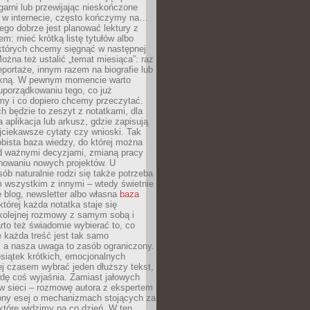
garni lub przewijając nieskończone
w w internecie, często kończymy na…
ego dobrze jest planować lektury z
m: mieć krótką listę tytułów albo
 których chcemy sięgnąć w następnej
Można też ustalić „temat miesiąca”: raz
eportaże, innym razem na biografie lub
piękną. W pewnym momencie warto
uporządkowaniu tego, co już
my i co dopiero chcemy przeczytać.
ch będzie to zeszyt z notatkami, dla
a aplikacja lub arkusz, gdzie zapisują
jciekawsze cytaty czy wnioski. Tak
bista baza wiedzy, do której można
d ważnymi decyzjami, zmianą pracy
anowaniu nowych projektów. U
sób naturalnie rodzi się także potrzeba
m wszystkim z innymi – wtedy świetnie
 blog, newsletter albo własna
baza
tórej każda notatka staje się
kolejnej rozmowy z samym sobą i
to też świadomie wybierać to, co
 każda treść jest tak samo
, a nasza uwaga to zasób ograniczony.
siątek krótkich, emocjonalnych
j czasem wybrać jeden dłuższy tekst,
dę coś wyjaśnia. Zamiast jałowych
w sieci – rozmowę autora z ekspertem
iony esej o mechanizmach stojących za
które widzimy na co dzień. W ten