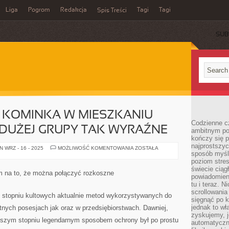
Liga
Pogrom
Redakcja
Tagi
Tagi
Spis Treści
SUB
KOMINKA W MIESZKANIU
Codzienne cz
 DUŻEJ GRUPY TAK WYRAŹNE
ambitnym po
kończy się 
najprostszyc
ZAMONTOWANIE
 WRZ - 16 - 2025
MOŻLIWOŚĆ KOMENTOWANIA
ZOSTAŁA
sposób myśl
KOMINKA
W
poziom stre
MIESZKANIU
świecie ciąg
WYDAJE
m na to, że można połączyć rozkoszne
SIĘ
powiadomien
DLA
tu i teraz. 
DUŻEJ
scrollowani
GRUPY
m stopniu kultowych aktualnie metod wykorzystywanych do
TAK
sięgnąć po k
WYRAŹNE
jednak to wł
tnych posesjach jak oraz w przedsiębiorstwach. Dawniej,
zyskujemy, j
kszym stopniu legendarnym sposobem ochrony był po prostu
automatyczn