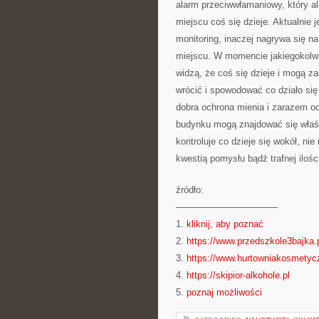
alarm przeciwwłamaniowy, który a
miejscu coś się dzieje. Aktualnie j
monitoring, inaczej nagrywa się 
miejscu. W momencie jakiegokolwi
widzą, że coś się dzieje i mogą z
wrócić i spowodować co działo się
dobra ochrona mienia i zarazem oc
budynku mogą znajdować się właśc
kontroluje co dzieje się wokół, n
kwestią pomysłu bądź trafnej ilośc
źródło:
———————————
1.
kliknij, aby poznać
2.
https://www.przedszkole3bajka.
3.
https://www.hurtowniakosmetycz
4.
https://skipior-alkohole.pl
5.
poznaj możliwości