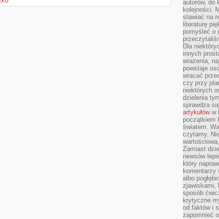
EKU
autorów, do
kolejności. 
stawiać na r
literaturę 
pomyśleć o 
przeczytaliś
Dla niektóry
innych prost
wrażenia, na
powstaje oso
wracać prze
czy przy pl
niektórych o
dzielenia ty
sprawdza się
artykułów
w k
początkiem 
światem. War
czytamy. Nie
wartościowa
Zamiast dzie
newsów lepie
który napraw
komentarzy 
albo pogłęb
zjawiskami, 
sposób ćwicz
krytyczne my
od faktów i 
zapomnieć o 