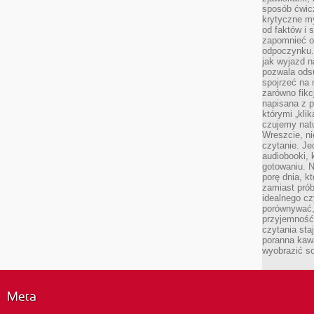
sposób ćwicz
krytyczne my
od faktów i 
zapomnieć o 
odpoczynku. 
jak wyjazd n
pozwala ods
spojrzeć na 
zarówno fikcj
napisana z p
którymi „klik
czujemy natu
Wreszcie, n
czytanie. Jed
audiobooki, 
gotowaniu. N
porę dnia, k
zamiast pró
idealnego cz
porównywać,
przyjemność
czytania sta
poranna kaw
wyobrazić so
Meta