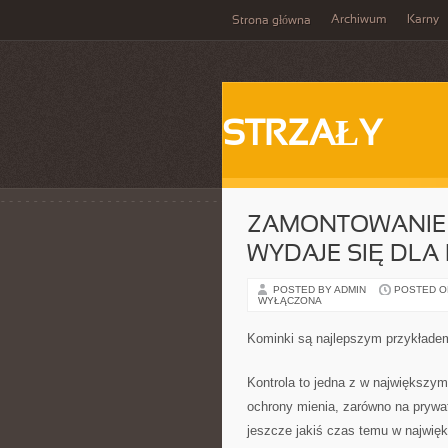
Archiwum
Karny
Strona główna
STRZAŁY
ZAMONTOWANIE 
WYDAJE SIĘ DLA
POSTED BY ADMIN
POSTED ON
WYŁĄCZONA
Kominki są najlepszym przykłade
Kontrola to jedna z w największy
ochrony mienia, zarówno na prywa
jeszcze jakiś czas temu w najwię