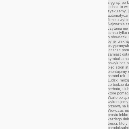
sięgnąć po k
jednak to wł
zyskujemy, j
automatyczn
filmiku wybi
Najważniejs
czytania nie
czasu tylko 
o obowiązku
by jej unikn
przyjemnych
jeszcze paru
zamiast osta
symboliczna 
nawyk bez po
pięć stron s
orientujemy 
ostatni rok. 
Ludzki mózg 
co będzie da
herbata, ulu
które pomaga
Warto połącz
wykonujemy:
przerwą na l
Wówczas nie
prostu lekko
każdego dnia
treści, któr
paradoksalni