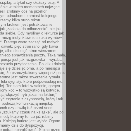
siążkę, artykuł czy dłuższy esej. A
aśnie w takich momentach najwięcej
eśli zrobimy coś na przekór
ym odruchom i zamiast kolejnego
erzemy kilka stron tekstu.
zym krokiem jest potraktowanie
 jak „zadania do odhaczenia”, ale jak
dla siebie. Gdy myślimy o lekturze jak
, mózg instynktownie szuka wymówki,
ąć. Dlatego warto zacząć od małych,
 dawek: pięć stron rano, gdy kawa
je, albo dziesięć stron wieczorem
tniego sprawdzenia poczty. Taka mała,
porcja jest jak rozgrzewka – wyrabia
czucia przytłoczenia. Po kilku dniach
taje się dziesięcioma, a po miesiącu
się, że przeczytaliśmy więcej niż przez
Istotne jest także stworzenie rytuału.
lubi sygnały, które podpowiadają mu,
lej. Ten sam fotel w salonie, gorąca
biony koc – to wszystko są kotwice,
ją włączyć tryb „czas na lekturę”.
yć czytanie z czynnością, którą i tak
 podróżą komunikacją miejską,
unch czy chwilą tuż przed snem.
 „szukamy czasu na książkę”, ale po
 modyfikujemy to, co już robimy
. Kolejną barierą jest wybór. Ogrom
y mamy dziś do dyspozycji,
e potrafi sparaliżować. Stojąc przed