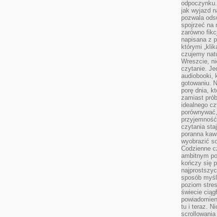
odpoczynku. 
jak wyjazd n
pozwala ods
spojrzeć na 
zarówno fikcj
napisana z p
którymi „klik
czujemy natu
Wreszcie, n
czytanie. Jed
audiobooki, 
gotowaniu. N
porę dnia, k
zamiast pró
idealnego cz
porównywać,
przyjemność
czytania sta
poranna kaw
wyobrazić so
Codzienne cz
ambitnym po
kończy się 
najprostszyc
sposób myśl
poziom stre
świecie ciąg
powiadomien
tu i teraz. 
scrollowani