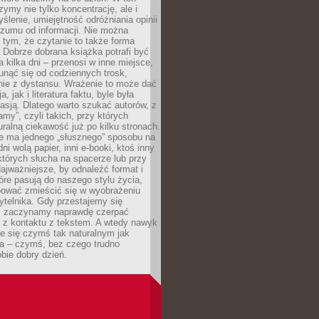
ymy nie tylko koncentrację, ale i
ślenie, umiejętność odróżniania opinii
szumu od informacji. Nie można
tym, że czytanie to także forma
Dobrze dobrana książka potrafi być
a kilka dni – przenosi w inne miejsce,
unąć się od codziennych trosk,
nie z dystansu. Wrażenie to może dać
a, jak i literatura faktu, byle była
asją. Dlatego warto szukać autorów, z
amy”, czyli takich, przy których
ralną ciekawość już po kilku stronach.
ie ma jednego „słusznego” sposobu na
ni wolą papier, inni e-booki, ktoś inny
których słucha na spacerze lub przy
ajważniejsze, by odnaleźć format i
tóre pasują do naszego stylu życia,
bować zmieścić się w wyobrażeniu
ytelnika. Gdy przestajemy się
 zaczynamy naprawdę czerpać
 z kontaktu z tekstem. A wtedy nawyk
je się czymś tak naturalnym jak
a – czymś, bez czego trudno
bie dobry dzień.