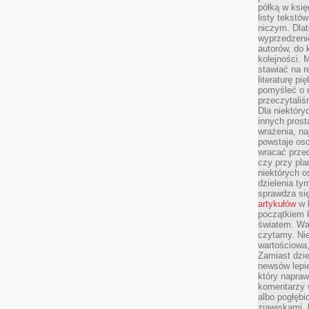
półką w księ
listy tekstó
niczym. Dlat
wyprzedzenie
autorów, do
kolejności. 
stawiać na r
literaturę 
pomyśleć o 
przeczytaliś
Dla niektóry
innych prost
wrażenia, na
powstaje oso
wracać prze
czy przy pl
niektórych o
dzielenia ty
sprawdza się
artykułów
w k
początkiem 
światem. War
czytamy. Nie
wartościowa
Zamiast dzie
newsów lepie
który napraw
komentarzy 
albo pogłęb
zjawiskami, 