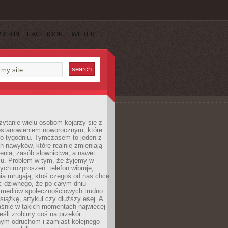
SCRIBE
FACEBOOK
TWITTER
ytanie wielu osobom kojarzy się z
stanowieniem noworocznym, które
po tygodniu. Tymczasem to jeden z
h nawyków, które realnie zmieniają
enia, zasób słownictwa, a nawet
su. Problem w tym, że żyjemy w
łych rozproszeń: telefon wibruje,
ia mrugają, ktoś czegoś od nas chce
Nic dziwnego, że po całym dniu
a mediów społecznościowych trudno
siążkę, artykuł czy dłuższy esej. A
aśnie w takich momentach najwięcej
eśli zrobimy coś na przekór
ym odruchom i zamiast kolejnego