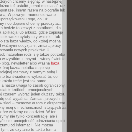
 których chcemy sięgnąć w następnej
Można też ustalić „temat miesiąca”: raz
eportaże, innym razem na biografie lub
piękną. W pewnym momencie warto
uporządkowaniu tego, co już
my i co dopiero chcemy przeczytać.
ch będzie to zeszyt z notatkami, dla
a aplikacja lub arkusz, gdzie zapisują
jciekawsze cytaty czy wnioski. Tak
bista baza wiedzy, do której można
d ważnymi decyzjami, zmianą pracy
anowaniu nowych projektów. U
sób naturalnie rodzi się także potrzeba
m wszystkim z innymi – wtedy świetnie
 blog, newsletter albo własna
baza
tórej każda notatka staje się
kolejnej rozmowy z samym sobą i
to też świadomie wybierać to, co
 każda treść jest tak samo
, a nasza uwaga to zasób ograniczony.
siątek krótkich, emocjonalnych
j czasem wybrać jeden dłuższy tekst,
dę coś wyjaśnia. Zamiast jałowych
w sieci – rozmowę autora z ekspertem
iony esej o mechanizmach stojących za
które widzimy na co dzień. W ten
ymy nie tylko koncentrację, ale i
ślenie, umiejętność odróżniania opinii
szumu od informacji. Nie można
tym, że czytanie to także forma