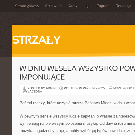
Archiwum
Karny
Liga
Pogrom
Redakcja
Strona główna
STRZAŁY
W DNIU WESELA WSZYSTKO PO
IMPONUJĄCE
POSTED BY ADMIN
POSTED ON PAŹ - 14 - 2025
MOŻLIWOŚĆ 
WYŁĄCZONA
Pośród rzeczy, które uczynić muszą Państwo Młodzi w dniu własn
W pewnym sensie wszyscy ludzie zapytani o własne zaintereso
wymieniają na pierwszym położeniu muzykę. Od dawna rozumie s
muzyka łagodzi obyczaje, a obfity wybór jej typów powoduje, że n