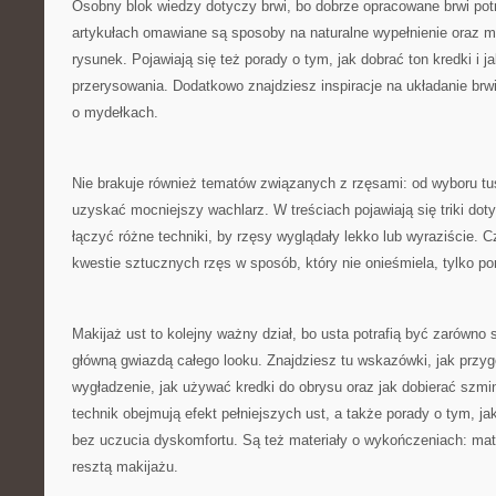
Osobny blok wiedzy dotyczy brwi, bo dobrze opracowane brwi potr
artykułach omawiane są sposoby na naturalne wypełnienie oraz m
rysunek. Pojawiają się też porady o tym, jak dobrać ton kredki i j
przerysowania. Dodatkowo znajdziesz inspiracje na układanie brw
o mydełkach.
Nie brakuje również tematów związanych z rzęsami: od wyboru tu
uzyskać mocniejszy wachlarz. W treściach pojawiają się triki dotyc
łączyć różne techniki, by rzęsy wyglądały lekko lub wyraziście.
kwestie sztucznych rzęs w sposób, który nie onieśmiela, tylko po
Makijaż ust to kolejny ważny dział, bo usta potrafią być zarówno
główną gwiazdą całego looku. Znajdziesz tu wskazówki, jak przy
wygładzenie, jak używać kredki do obrysu oraz jak dobierać szmi
technik obejmują efekt pełniejszych ust, a także porady o tym, ja
bez uczucia dyskomfortu. Są też materiały o wykończeniach: mat 
resztą makijażu.