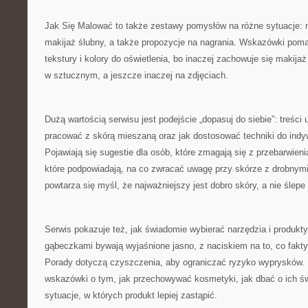
Jak Się Malować to także zestawy pomysłów na różne sytuacje: 
makijaż ślubny, a także propozycje na nagrania. Wskazówki pom
tekstury i kolory do oświetlenia, bo inaczej zachowuje się makija
w sztucznym, a jeszcze inaczej na zdjęciach.
Dużą wartością serwisu jest podejście „dopasuj do siebie”: treści 
pracować z skórą mieszaną oraz jak dostosować techniki do indy
Pojawiają się sugestie dla osób, które zmagają się z przebarwieni
które podpowiadają, na co zwracać uwagę przy skórze z drobnymi 
powtarza się myśl, że najważniejszy jest dobro skóry, a nie ślepe
Serwis pokazuje też, jak świadomie wybierać narzędzia i produkt
gąbeczkami bywają wyjaśnione jasno, z naciskiem na to, co fakty
Porady dotyczą czyszczenia, aby ograniczać ryzyko wyprysków. 
wskazówki o tym, jak przechowywać kosmetyki, jak dbać o ich ś
sytuacje, w których produkt lepiej zastąpić.