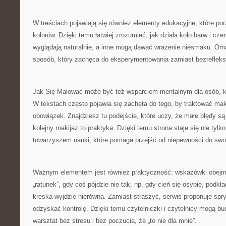
W treściach pojawiają się również elementy edukacyjne, które po
kolorów. Dzięki temu łatwiej zrozumieć, jak działa koło barw i cz
wyglądają naturalnie, a inne mogą dawać wrażenie niesmaku. Oma
sposób, który zachęca do eksperymentowania zamiast bezrefleks
Jak Się Malować może być też wsparciem mentalnym dla osób, któ
W tekstach często pojawia się zachęta do tego, by traktować mak
obowiązek. Znajdziesz tu podejście, które uczy, że małe błędy s
kolejny makijaż to praktyka. Dzięki temu strona staje się nie tylk
towarzyszem nauki, które pomaga przejść od niepewności do swo
Ważnym elementem jest również praktyczność: wskazówki obejmu
„ratunek”, gdy coś pójdzie nie tak, np. gdy cień się osypie, podkł
kreska wyjdzie nierówna. Zamiast straszyć, serwis proponuje spryt
odzyskać kontrolę. Dzięki temu czytelniczki i czytelnicy mogą 
warsztat bez stresu i bez poczucia, że „to nie dla mnie”.