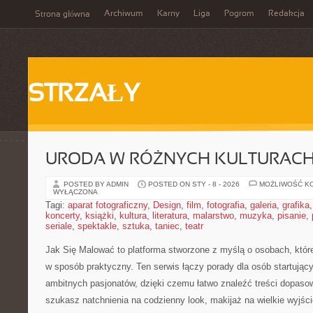
Archiwum
Karny
Liga
Pogrom
Redakcja
Strona główna
STRZAŁY
URODA W RÓŻNYCH KULTURAC
POSTED BY ADMIN
POSTED ON STY - 8 - 2026
MOŻLIWOŚĆ K
WYŁĄCZONA
Tagi:
aparat fotograficzny
,
Design
,
film
,
fotografia
,
galeria
,
grafika
koncerty
,
książki
,
kultura
,
literatura
,
malarstwo
,
muzyka
,
pisanie
,
seriale
,
spektakle
,
sztuka
,
taniec
,
teatr
Jak Się Malować to platforma stworzone z myślą o osobach, któr
w sposób praktyczny. Ten serwis łączy porady dla osób startujący
ambitnych pasjonatów, dzięki czemu łatwo znaleźć treści dopaso
szukasz natchnienia na codzienny look, makijaż na wielkie wyjśc