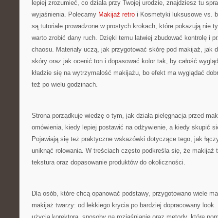
lepiej zrozumieć, co działa przy Twojej urodzie, znajdziesz tu spr
wyjaśnienia. Polecamy
Makijaż retro
i Kosmetyki luksusowe vs. 
są tutoriale prowadzone w prostych krokach, które pokazują nie tyl
warto zrobić dany ruch. Dzięki temu łatwiej zbudować kontrolę i 
chaosu. Materiały uczą, jak przygotować skórę pod makijaż, jak 
skóry oraz jak ocenić ton i dopasować kolor tak, by całość wygląd
kładzie się na wytrzymałość makijażu, bo efekt ma wyglądać dobrz
też po wielu godzinach.
Strona porządkuje wiedzę o tym, jak działa pielęgnacja przed mak
omówienia, kiedy lepiej postawić na odżywienie, a kiedy skupić s
Pojawiają się też praktyczne wskazówki dotyczące tego, jak łąc
uniknąć rolowania. W treściach często podkreśla się, że makijaż to
tekstura oraz dopasowanie produktów do okoliczności.
Dla osób, które chcą opanować podstawy, przygotowano wiele ma
makijaż twarzy: od lekkiego krycia po bardziej dopracowany look
użycia korektora, sposoby na rozjaśnianie oraz metody, które pom