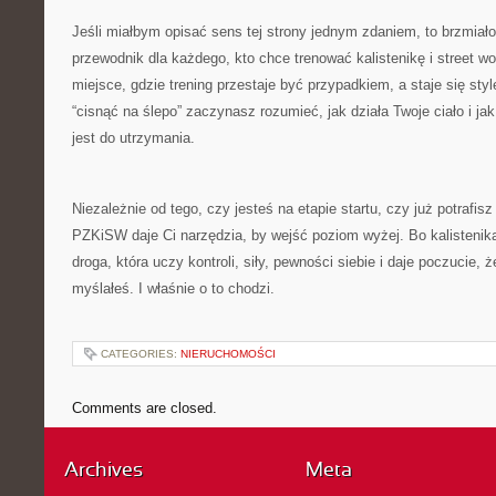
Jeśli miałbym opisać sens tej strony jednym zdaniem, to brzmia
przewodnik dla każdego, kto chce trenować kalistenikę i street w
miejsce, gdzie trening przestaje być przypadkiem, a staje się st
“cisnąć na ślepo” zaczynasz rozumieć, jak działa Twoje ciało i jak
jest do utrzymania.
Niezależnie od tego, czy jesteś na etapie startu, czy już potrafis
PZKiSW daje Ci narzędzia, by wejść poziom wyżej. Bo kalistenika 
droga, która uczy kontroli, siły, pewności siebie i daje poczucie, 
myślałeś. I właśnie o to chodzi.
CATEGORIES:
NIERUCHOMOŚCI
Comments are closed.
Archives
Meta