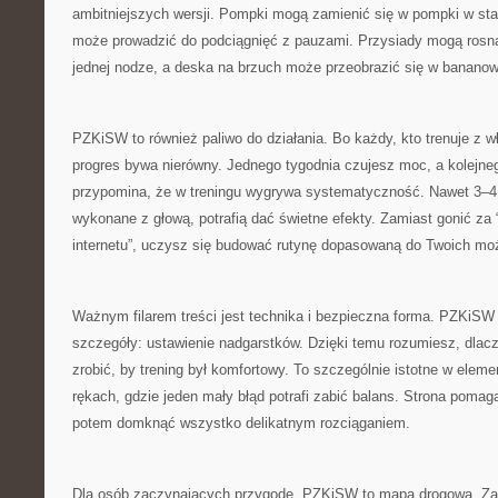
ambitniejszych wersji. Pompki mogą zamienić się w pompki w sta
może prowadzić do podciągnięć z pauzami. Przysiady mogą rosn
jednej nodze, a deska na brzuch może przeobrazić się w bananową
PZKiSW to również paliwo do działania. Bo każdy, kto trenuje z 
progres bywa nierówny. Jednego tygodnia czujesz moc, a kolejneg
przypomina, że w treningu wygrywa systematyczność. Nawet 3–4 k
wykonane z głową, potrafią dać świetne efekty. Zamiast gonić za
internetu”, uczysz się budować rutynę dopasowaną do Twoich moż
Ważnym filarem treści jest technika i bezpieczna forma. PZKiS
szczegóły: ustawienie nadgarstków. Dzięki temu rozumiesz, dlacze
zrobić, by trening był komfortowy. To szczególnie istotne w eleme
rękach, gdzie jeden mały błąd potrafi zabić balans. Strona pomag
potem domknąć wszystko delikatnym rozciąganiem.
Dla osób zaczynających przygodę, PZKiSW to mapa drogowa. Za