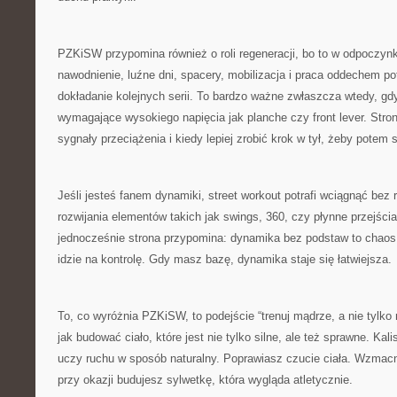
PZKiSW przypomina również o roli regeneracji, bo to w odpoczynk
nawodnienie, luźne dni, spacery, mobilizacja i praca oddechem pot
dokładanie kolejnych serii. To bardzo ważne zwłaszcza wtedy, gd
wymagające wysokiego napięcia jak planche czy front lever. Stro
sygnały przeciążenia i kiedy lepiej zrobić krok w tył, żeby potem
Jeśli jesteś fanem dynamiki, street workout potrafi wciągnąć bez 
rozwijania elementów takich jak swings, 360, czy płynne przejści
jednocześnie strona przypomina: dynamika bez podstaw to chaos.
idzie na kontrolę. Gdy masz bazę, dynamika staje się łatwiejsza.
To, co wyróżnia PZKiSW, to podejście “trenuj mądrze, a nie tylko
jak budować ciało, które jest nie tylko silne, ale też sprawne. Ka
uczy ruchu w sposób naturalny. Poprawiasz czucie ciała. Wzmacn
przy okazji budujesz sylwetkę, która wygląda atletycznie.