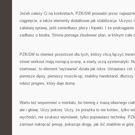
Jeżeli zależy Ci na konkretach, PZKiSW prowadzi przez najważn
ciągnięcie, a także elementy dodatkowe jak stabilizacja. Uczysz 
załatwią sprawy, jeśli zaniedbasz plecy i łopatki. I że podciąganie 
zadbasz o biodra. Strona pomaga zbudować plan, w którym całe c
PZKiSW to również przestrzeń dla tych, którzy chcą łączyć trenin
street workout mają rosnącą scenę, a starty uczą systematyki. Na
startować, to element “wyzwania” działa jak iskra. Ustawiasz cel:
pierwsze dipsy, pierwszy muscle-up, stabilny handstand, dłuższy f
robisz progres, który daje dumę.
Warto też wspomnieć o mentalu, bo trening z masą własnego ciała
ale i głowę. Uczy pokory. Uczy, że porażka to nie koniec, tylko 
wychodzi, nie szukasz wymówek, tylko poprawiasz technikę. PZK
zamiast nakręcać presję, pokazuje drogę, jak iść stabilnie w górę.