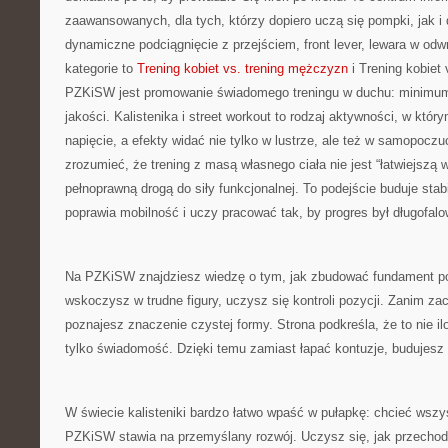
zaawansowanych, dla tych, którzy dopiero uczą się pompki, jak i 
dynamiczne podciągnięcie z przejściem, front lever, lewara w od
kategorie to
Trening kobiet vs. trening mężczyzn
i Trening kobiet
PZKiSW jest promowanie świadomego treningu w duchu: mini
jakości. Kalistenika i street workout to rodzaj aktywności, w któr
napięcie, a efekty widać nie tylko w lustrze, ale też w samopocz
zrozumieć, że trening z masą własnego ciała nie jest “łatwiejszą w
pełnoprawną drogą do siły funkcjonalnej. To podejście buduje stab
poprawia mobilność i uczy pracować tak, by progres był długofalo
Na PZKiSW znajdziesz wiedzę o tym, jak zbudować fundament p
wskoczysz w trudne figury, uczysz się kontroli pozycji. Zanim za
poznajesz znaczenie czystej formy. Strona podkreśla, że to nie il
tylko świadomość. Dzięki temu zamiast łapać kontuzje, budujesz
W świecie kalisteniki bardzo łatwo wpaść w pułapkę: chcieć wszy
PZKiSW stawia na przemyślany rozwój. Uczysz się, jak przechod