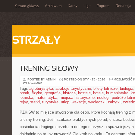
Archiwum
Karny
Liga
Pogrom
Redakcja
Strona główna
STRZAŁY
TRENING SIŁOWY
POSTED BY ADMIN
POSTED ON STY - 25 - 2026
MOŻLIWOŚĆ 
WYŁĄCZONA
Tagi:
agroturystyka
,
atrakcje turystyczne
,
bilety lotnicze
,
biologia
break
,
fizyka
,
geografia
,
historia
,
hostele
,
hotele
,
humanistyka
,
ke
lotniska
,
matematyka
,
miejsca historyczne
,
noclegi
,
podróże lotn
rejsy
,
statki
,
turystyka
,
urlop
,
wakacje
,
wycieczki
,
zabytki
,
zwiedz
PZKiSW to miejsce stworzone dla osób, które kochają trening z 
uliczny trening. Jeśli szukasz praktycznych porad, chcesz budo
posiadania drogiego sprzętu, a do tego marzysz o sprawniejszym r
dokładnie po to, by prowadzić Cię krok po kroku. To centrum infor