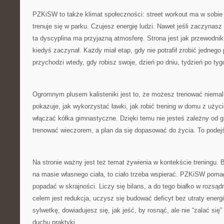
PZKiSW to także klimat społeczności: street workout ma w sobie
trenuje się w parku. Czujesz energię ludzi. Nawet jeśli zaczyna
ta dyscyplina ma przyjazną atmosferę. Strona jest jak przewodni
kiedyś zaczynał. Każdy miał etap, gdy nie potrafił zrobić jednego
przychodzi wtedy, gdy robisz swoje, dzień po dniu, tydzień po tyg
Ogromnym plusem kalisteniki jest to, że możesz trenować niem
pokazuje, jak wykorzystać ławki, jak robić trening w domu z użyc
włączać kółka gimnastyczne. Dzięki temu nie jesteś zależny od g
trenować wieczorem, a plan da się dopasować do życia. To podejś
Na stronie ważny jest też temat żywienia w kontekście treningu. B
na masie własnego ciała, to ciało trzeba wspierać. PZKiSW poma
popadać w skrajności. Liczy się bilans, a do tego białko w rozsąd
celem jest redukcja, uczysz się budować deficyt bez utraty energi
sylwetkę, dowiadujesz się, jak jeść, by rosnąć, ale nie “zalać s
duchu praktyki.