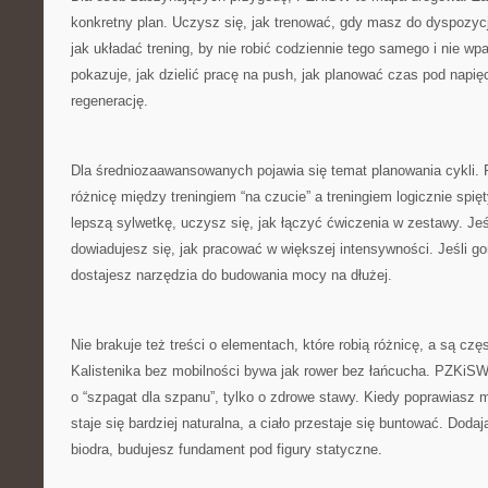
konkretny plan. Uczysz się, jak trenować, gdy masz do dyspozycj
jak układać trening, by nie robić codziennie tego samego i nie wp
pokazuje, jak dzielić pracę na push, jak planować czas pod napię
regenerację.
Dla średniozaawansowanych pojawia się temat planowania cykl
różnicę między treningiem “na czucie” a treningiem logicznie spi
lepszą sylwetkę, uczysz się, jak łączyć ćwiczenia w zestawy. Jeś
dowiadujesz się, jak pracować w większej intensywności. Jeśli g
dostajesz narzędzia do budowania mocy na dłużej.
Nie brakuje też treści o elementach, które robią różnicę, a są cz
Kalistenika bez mobilności bywa jak rower bez łańcucha. PZKiSW
o “szpagat dla szpanu”, tylko o zdrowe stawy. Kiedy poprawiasz 
staje się bardziej naturalna, a ciało przestaje się buntować. Doda
biodra, budujesz fundament pod figury statyczne.