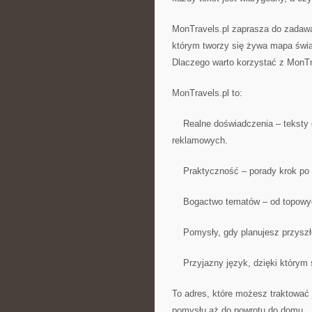
MonTravels.pl zaprasza do zadawa
którym tworzy się żywa mapa świa
Dlaczego warto korzystać z MonTr
MonTravels.pl to:
Realne doświadczenia – teksty op
reklamowych.
Praktyczność – porady krok po k
Bogactwo tematów – od topowych 
Pomysły, gdy planujesz przyszł
Przyjazny język, dzięki którym 
To adres, które możesz traktować
pomysłu aż do powrotu do domu.