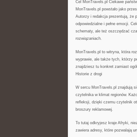
Cel MonTravels.pl Ciekawe państ
MonTravels.pl powstało jako przes
Autorzy i redakcja prezentują, że
odpowiedzialne i pełne emocji. Cel
schematy, ale też oszczędzać cz
rozwiązaniach.
MonTravels.pl to witryna, która r
wyprawie, ale także tych, którzy po
znajdziesz tu konkret zamiast ogó
Historie z drogi
W sercu MonTravels.pl znajdują si
czytelnika w klimat regionów. Każd
refleksji, dzięki czemu czytelnik 
broszury reklamowej.
To tutaj odkryjesz kraje Afryki, n
zawiera adresy, które pozwalają u