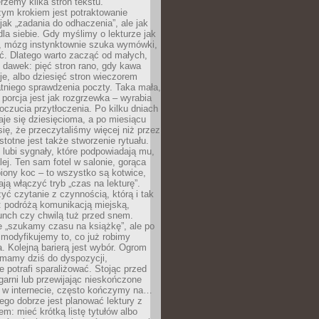
erzemy kilka stron tekstu.
zym krokiem jest potraktowanie
 jak „zadania do odhaczenia”, ale jak
dla siebie. Gdy myślimy o lekturze jak
, mózg instynktownie szuka wymówki,
ąć. Dlatego warto zacząć od małych,
 dawek: pięć stron rano, gdy kawa
je, albo dziesięć stron wieczorem
tniego sprawdzenia poczty. Taka mała,
porcja jest jak rozgrzewka – wyrabia
czucia przytłoczenia. Po kilku dniach
taje się dziesięcioma, a po miesiącu
się, że przeczytaliśmy więcej niż przez
Istotne jest także stworzenie rytuału.
lubi sygnały, które podpowiadają mu,
lej. Ten sam fotel w salonie, gorąca
biony koc – to wszystko są kotwice,
ją włączyć tryb „czas na lekturę”.
yć czytanie z czynnością, którą i tak
 podróżą komunikacją miejską,
unch czy chwilą tuż przed snem.
 „szukamy czasu na książkę”, ale po
 modyfikujemy to, co już robimy
. Kolejną barierą jest wybór. Ogrom
y mamy dziś do dyspozycji,
e potrafi sparaliżować. Stojąc przed
garni lub przewijając nieskończone
w w internecie, często kończymy na…
ego dobrze jest planować lektury z
m: mieć krótką listę tytułów albo