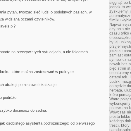
sięgnąć po k
jednak to wł
zyskujemy, j
nia pytań, tworząc sieć ludzi o podobnych pasjach, w
automatyczn
ta widziana oczami czytelników.
filmiku wybi
Najważniejs
avels.pl?
czytania nie
czasu tylko 
o obowiązku
by jej unikn
przyjemnych
jeszcze paru
arte na rzeczywistych sytuacjach, a nie folderach
zamiast osta
symboliczna 
nawyk bez po
pięć stron s
roku, które można zastosować w praktyce.
orientujemy 
ostatni rok. 
Ludzki mózg 
atrakcji po niszowe lokalizacje.
co będzie da
herbata, ulu
które pomaga
e podróże.
Warto połącz
wykonujemy:
przerwą na l
szybko docierasz do sedna.
Wówczas nie
prostu lekko
każdego dnia
 jak osobistego asystenta podróżniczego: od pierwszego
treści, któr
paradoksalni