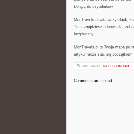
Dołącz do czytelników
MonTravels.pl wita wszystkich, któ
Tutaj znajdziesz odpowiedzi, zoba
bezpieczny.
MonTravels.pl to Twoja mapa po re
artykuł może stać się początkiem
CATEGORIES:
NIERUCHOMOŚCI
Comments are closed.