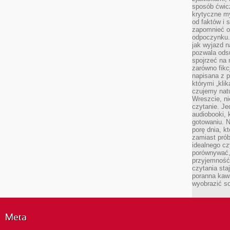
sposób ćwicz
krytyczne my
od faktów i 
zapomnieć o 
odpoczynku. 
jak wyjazd n
pozwala ods
spojrzeć na 
zarówno fikcj
napisana z p
którymi „klik
czujemy natu
Wreszcie, n
czytanie. Jed
audiobooki, 
gotowaniu. N
porę dnia, k
zamiast pró
idealnego cz
porównywać,
przyjemność
czytania sta
poranna kaw
wyobrazić so
Meta