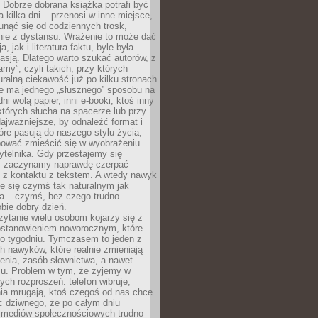
Dobrze dobrana książka potrafi być
a kilka dni – przenosi w inne miejsce,
unąć się od codziennych trosk,
nie z dystansu. Wrażenie to może dać
a, jak i literatura faktu, byle była
asją. Dlatego warto szukać autorów, z
amy”, czyli takich, przy których
ralną ciekawość już po kilku stronach.
ie ma jednego „słusznego” sposobu na
ni wolą papier, inni e-booki, ktoś inny
których słucha na spacerze lub przy
ajważniejsze, by odnaleźć format i
tóre pasują do naszego stylu życia,
bować zmieścić się w wyobrażeniu
ytelnika. Gdy przestajemy się
 zaczynamy naprawdę czerpać
 z kontaktu z tekstem. A wtedy nawyk
je się czymś tak naturalnym jak
a – czymś, bez czego trudno
bie dobry dzień.
ytanie wielu osobom kojarzy się z
stanowieniem noworocznym, które
po tygodniu. Tymczasem to jeden z
h nawyków, które realnie zmieniają
enia, zasób słownictwa, a nawet
su. Problem w tym, że żyjemy w
łych rozproszeń: telefon wibruje,
ia mrugają, ktoś czegoś od nas chce
Nic dziwnego, że po całym dniu
a mediów społecznościowych trudno