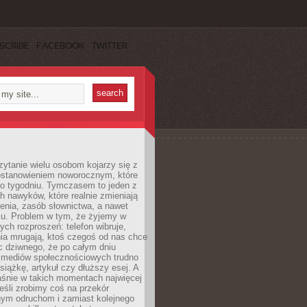
SCRIBE
FACEBOOK
TWITTER
ytanie wielu osobom kojarzy się z
stanowieniem noworocznym, które
po tygodniu. Tymczasem to jeden z
h nawyków, które realnie zmieniają
enia, zasób słownictwa, a nawet
su. Problem w tym, że żyjemy w
łych rozproszeń: telefon wibruje,
ia mrugają, ktoś czegoś od nas chce
Nic dziwnego, że po całym dniu
a mediów społecznościowych trudno
siążkę, artykuł czy dłuższy esej. A
aśnie w takich momentach najwięcej
eśli zrobimy coś na przekór
ym odruchom i zamiast kolejnego