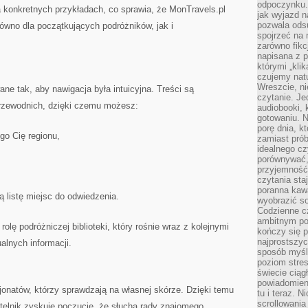
odpoczynku. 
 konkretnych przykładach, co sprawia, że MonTravels.pl
jak wyjazd n
pozwala ods
wno dla początkujących podróżników, jak i
spojrzeć na 
zarówno fikcj
napisana z p
którymi „klik
czujemy natu
Wreszcie, n
ne tak, aby nawigacja była intuicyjna. Treści są
czytanie. Jed
zewodnich, dzięki czemu możesz:
audiobooki, 
gotowaniu. N
porę dnia, k
o Cię regionu,
zamiast pró
idealnego cz
porównywać,
przyjemność
czytania sta
poranna kaw
listę miejsc do odwiedzenia.
wyobrazić so
Codzienne cz
ambitnym po
 rolę podróżniczej biblioteki, który rośnie wraz z kolejnymi
kończy się 
najprostszyc
alnych informacji.
sposób myśl
poziom stre
świecie ciąg
powiadomien
jonatów, którzy sprawdzają na własnej skórze. Dzięki temu
tu i teraz. 
scrollowani
ytelnik zyskuje poczucie, że słucha rady znajomego.