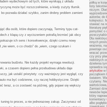
kładem wydechowym od tych, które wynikają z układu
półką w księ
listy tekstó
zyczyną może być rozszczelnienie, a kiedy zużyty tłumik.
niczym. Dlat
, bo pozwala działać szybko, zanim drobny problem zamieni
wyprzedzenie
autorów, do
kolejności. 
stawiać na r
literaturę 
jęć dla osób, które dopiero zaczynają. Terminy typu cat-
pomyśleć o 
dech z klapą czy z wyciszeniem potrafią brzmieć jak obcy
przeczytaliś
Dla niektóry
, pokazuje ich sens i konsekwencje, dzięki czemu nowy
innych prost
wrażenia, na
d „nie wiem, o co chodzi” do „wiem, czego szukam i
powstaje oso
wracać prze
czy przy pl
niektórych o
lanowania budżetu. Nie każdy projekt wymaga rewolucji.
dzielenia ty
sprawdza się
i, a czasem dopiero pełna przebudowa układu daje
artykułów
w k
uczy, jak ustalić priorytety: czy ważniejszy jest wygląd, czy
początkiem 
światem. War
 auto ma być codzienne, czy raczej hobbystyczne. Dzięki
czytamy. Nie
wartościowa
bić teraz, a co zostawić na później, gdy pojawi się większy
Zamiast dzie
newsów lepie
który napraw
komentarzy 
 tuning to proces, a nie jednorazowy zakup. Zaczynasz od
albo pogłęb
zjawiskami, 