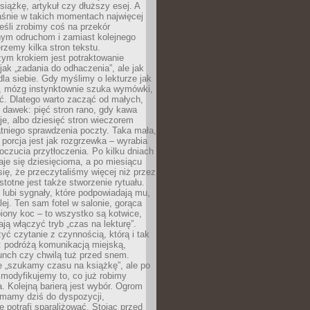
siążkę, artykuł czy dłuższy esej. A
aśnie w takich momentach najwięcej
eśli zrobimy coś na przekór
ym odruchom i zamiast kolejnego
erzemy kilka stron tekstu.
zym krokiem jest potraktowanie
 jak „zadania do odhaczenia”, ale jak
dla siebie. Gdy myślimy o lekturze jak
, mózg instynktownie szuka wymówki,
ąć. Dlatego warto zacząć od małych,
 dawek: pięć stron rano, gdy kawa
je, albo dziesięć stron wieczorem
tniego sprawdzenia poczty. Taka mała,
porcja jest jak rozgrzewka – wyrabia
czucia przytłoczenia. Po kilku dniach
taje się dziesięcioma, a po miesiącu
się, że przeczytaliśmy więcej niż przez
Istotne jest także stworzenie rytuału.
lubi sygnały, które podpowiadają mu,
lej. Ten sam fotel w salonie, gorąca
biony koc – to wszystko są kotwice,
ją włączyć tryb „czas na lekturę”.
yć czytanie z czynnością, którą i tak
 podróżą komunikacją miejską,
unch czy chwilą tuż przed snem.
 „szukamy czasu na książkę”, ale po
 modyfikujemy to, co już robimy
. Kolejną barierą jest wybór. Ogrom
y mamy dziś do dyspozycji,
e potrafi sparaliżować. Stojąc przed