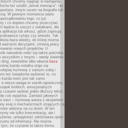
 których chcemy sięgnąć w następnej
Można też ustalić „temat miesiąca”: raz
eportaże, innym razem na biografie lub
piękną. W pewnym momencie warto
uporządkowaniu tego, co już
my i co dopiero chcemy przeczytać.
ch będzie to zeszyt z notatkami, dla
a aplikacja lub arkusz, gdzie zapisują
jciekawsze cytaty czy wnioski. Tak
bista baza wiedzy, do której można
d ważnymi decyzjami, zmianą pracy
anowaniu nowych projektów. U
sób naturalnie rodzi się także potrzeba
m wszystkim z innymi – wtedy świetnie
 blog, newsletter albo własna
baza
tórej każda notatka staje się
kolejnej rozmowy z samym sobą i
to też świadomie wybierać to, co
 każda treść jest tak samo
, a nasza uwaga to zasób ograniczony.
siątek krótkich, emocjonalnych
j czasem wybrać jeden dłuższy tekst,
dę coś wyjaśnia. Zamiast jałowych
w sieci – rozmowę autora z ekspertem
iony esej o mechanizmach stojących za
które widzimy na co dzień. W ten
ymy nie tylko koncentrację, ale i
ślenie, umiejętność odróżniania opinii
szumu od informacji. Nie można
tym, że czytanie to także forma