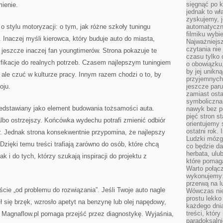
sięgnąć po k
ienie.
jednak to wł
zyskujemy, j
o stylu motoryzacji: o tym, jak różne szkoły tuningu
automatyczn
filmiku wybi
 Inaczej myśli kierowca, który buduje auto do miasta,
Najważniejs
czytania nie
 a jeszcze inaczej fan youngtimerów. Strona pokazuje te
czasu tylko 
ikacje do realnych potrzeb. Czasem najlepszym tuningiem
o obowiązku
by jej unikn
ć, ale czuć w kulturze pracy. Innym razem chodzi o to, by
przyjemnych
oju.
jeszcze paru
zamiast osta
symboliczna 
edstawiany jako element budowania tożsamości auta.
nawyk bez po
pięć stron s
lbo ostrzejszy. Końcówka wydechu potrafi zmienić odbiór
orientujemy 
ostatni rok. 
r. Jednak strona konsekwentnie przypomina, że najlepszy
Ludzki mózg 
 Dzięki temu treści trafiają zarówno do osób, które chcą
co będzie da
herbata, ulu
ak i do tych, którzy szukają inspiracji do projektu z
które pomaga
Warto połącz
wykonujemy:
przerwą na l
ście „od problemu do rozwiązania”. Jeśli Twoje auto nagle
Wówczas nie
prostu lekko
ł się brzęk, wzrosło apetyt na benzynę lub olej napędowy,
każdego dnia
treści, któr
ąg, Magnaflow.pl pomaga przejść przez diagnostykę. Wyjaśnia,
paradoksalni