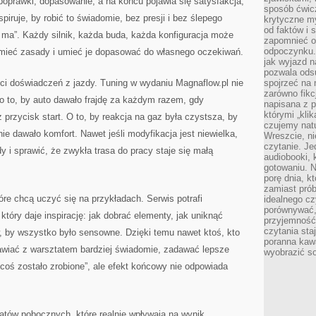
poprawki, dopasowanie, a na końcu pojawia się satysfakcja,
sposób ćwicz
spiruje, by robić to świadomie, bez presji i bez ślepego
krytyczne my
od faktów i 
 ma”. Każdy silnik, każda buda, każda konfiguracja może
zapomnieć o 
odpoczynku. 
umieć zasady i umieć je dopasować do własnego oczekiwań.
jak wyjazd n
pozwala ods
ści doświadczeń z jazdy. Tuning w wydaniu Magnaflow.pl nie
spojrzeć na 
zarówno fikcj
o to, by auto dawało frajdę za każdym razem, gdy
napisana z p
którymi „klik
 przycisk start. O to, by reakcja na gaz była czystsza, by
czujemy natu
ie dawało komfort. Nawet jeśli modyfikacja jest niewielka,
Wreszcie, n
czytanie. Jed
y i sprawić, że zwykła trasa do pracy staje się małą
audiobooki, 
gotowaniu. N
porę dnia, k
zamiast pró
tóre chcą uczyć się na przykładach. Serwis potrafi
idealnego cz
porównywać,
tóry daje inspirację: jak dobrać elementy, jak uniknąć
przyjemność
czytania sta
, by wszystko było sensowne. Dzięki temu nawet ktoś, kto
poranna kaw
wiać z warsztatem bardziej świadomie, zadawać lepsze
wyobrazić so
j „coś zostało zrobione”, ale efekt końcowy nie odpowiada
matów pobocznych, które realnie wpływają na wynik.