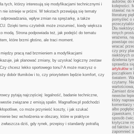
autorów, do
la tych, którzy interesują się modyfikacjami technicznymi i
kolejności. 
stawiać na r
nie istnieje w próżni. W tekstach przewijają się tematy
literaturę 
ć odprowadzania, wpływ zmian na sprężarkę, a także
pomyśleć o 
przeczytaliś
CU. Dzięki temu czytelnik może zrozumieć, kiedy większa
Dla niektóry
lko modą. Strona podpowiada też, jak podejść do tematu
innych prost
wrażenia, na
tem, które brzmi głośno, ale traci moment.
powstaje oso
wracać prze
czy przy pl
 między pracą nad brzmieniem a modyfikacjami
niektórych o
dzielenia ty
kazuje, jak planować zmiany, by uzyskać logiczny zestaw
sprawdza się
 Czy chcesz lekko sportowego tonu? A może marzysz o
artykułów
w k
początkiem 
ży dobór tłumików i to, czy priorytetem będzie komfort, czy
światem. War
czytamy. Nie
wartościowa
Zamiast dzie
rowcy pytają najczęściej: legalność, badanie techniczne,
newsów lepie
który napraw
westie związane z emisją spalin. Magnaflow.pl podchodzi
komentarzy 
albo pogłęb
 kłopotliwe, co może przynieść koszty, i jak szukać
zjawiskami, 
mienie bez wchodzenia w obszary, które w praktyce
sposób ćwicz
krytyczne my
właszcza dziś, gdy rynek, przepisy i standardy potrafią
od faktów i 
zapomnieć o 