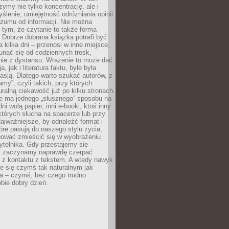
ymy nie tylko koncentrację, ale i
ślenie, umiejętność odróżniania opinii
szumu od informacji. Nie można
tym, że czytanie to także forma
Dobrze dobrana książka potrafi być
a kilka dni – przenosi w inne miejsce,
unąć się od codziennych trosk,
nie z dystansu. Wrażenie to może dać
a, jak i literatura faktu, byle była
asją. Dlatego warto szukać autorów, z
amy”, czyli takich, przy których
ralną ciekawość już po kilku stronach.
ie ma jednego „słusznego” sposobu na
ni wolą papier, inni e-booki, ktoś inny
których słucha na spacerze lub przy
ajważniejsze, by odnaleźć format i
tóre pasują do naszego stylu życia,
bować zmieścić się w wyobrażeniu
ytelnika. Gdy przestajemy się
 zaczynamy naprawdę czerpać
 z kontaktu z tekstem. A wtedy nawyk
je się czymś tak naturalnym jak
a – czymś, bez czego trudno
bie dobry dzień.