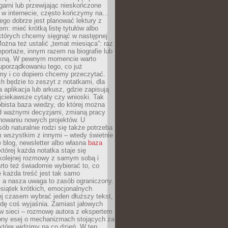
garni lub przewijając nieskończone
w w internecie, często kończymy na…
ego dobrze jest planować lektury z
m: mieć krótką listę tytułów albo
 których chcemy sięgnąć w następnej
Można też ustalić „temat miesiąca”: raz
eportaże, innym razem na biografie lub
piękną. W pewnym momencie warto
uporządkowaniu tego, co już
my i co dopiero chcemy przeczytać.
ch będzie to zeszyt z notatkami, dla
a aplikacja lub arkusz, gdzie zapisują
jciekawsze cytaty czy wnioski. Tak
bista baza wiedzy, do której można
d ważnymi decyzjami, zmianą pracy
anowaniu nowych projektów. U
sób naturalnie rodzi się także potrzeba
m wszystkim z innymi – wtedy świetnie
 blog, newsletter albo własna
baza
tórej każda notatka staje się
kolejnej rozmowy z samym sobą i
to też świadomie wybierać to, co
 każda treść jest tak samo
, a nasza uwaga to zasób ograniczony.
siątek krótkich, emocjonalnych
j czasem wybrać jeden dłuższy tekst,
dę coś wyjaśnia. Zamiast jałowych
w sieci – rozmowę autora z ekspertem
iony esej o mechanizmach stojących za
które widzimy na co dzień. W ten