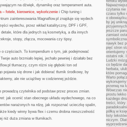
filmiku wybi
ywającym na dźwięk, dynamikę oraz temperament auta.
Najważniejs
czytania nie
 – fotele, kierownice, wykończenie
i Chip tuning i
czasu tylko 
o obowiązku
trum zainteresowania Magnaflow.pl znajduje się wydech
by jej unikn
zęści wydechu, przez wkład katalityczny, DPF i GPF,
przyjemnych
jeszcze paru
 detale, które dla jednych są kosmetyką, a dla innych
zamiast osta
ekroje, stopy, złącza, mocowania czy tipsy.
symboliczna 
nawyk bez po
pięć stron s
nie o częściach. To kompendium o tym, jak podejmować
orientujemy 
ostatni rok. 
woje auto brzmiało lepiej, jechało pewniej i działało bez
Ludzki mózg 
co będzie da
ow.pl tłumaczy, czym różni się głęboki ton od
herbata, ulu
 pojawia się drone i jak dobierać tłumik środkowy, by
które pomaga
Warto połącz
kterny, ale nie uciążliwy w codziennej jeździe.
wykonujemy:
przerwą na l
Wówczas nie
re prowadzą czytelnika od podstaw przez proces zmian.
prostu lekko
ret: jak ocenić stan obecnego układu wydechowego, na co
każdego dnia
treści, któr
entów narażonych na rdzę, jak rozpoznać ucieczkę spalin,
paradoksalni
półką w księ
także kiedy winny bywa flex i czemu drobna nieszczelność
listy tekstó
iej niż duża zmiana w tłumikach.
niczym. Dlat
wyprzedzenie