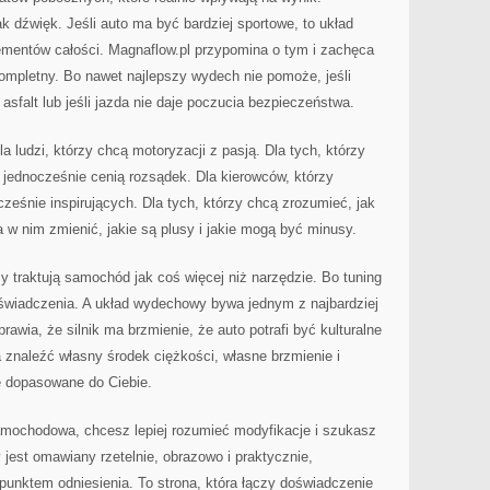
 dźwięk. Jeśli auto ma być bardziej sportowe, to układ
ementów całości. Magnaflow.pl przypomina o tym i zachęca
ompletny. Bo nawet najlepszy wydech nie pomoże, jeśli
 asfalt lub jeśli jazda nie daje poczucia bezpieczeństwa.
a ludzi, którzy chcą motoryzacji z pasją. Dla tych, którzy
 jednocześnie cenią rozsądek. Dla kierowców, którzy
cześnie inspirujących. Dla tych, którzy chcą zrozumieć, jak
w nim zmienić, jakie są plusy i jakie mogą być minusy.
zy traktują samochód jak coś więcej niż narzędzie. Bo tuning
doświadczenia. A układ wydechowy bywa jednym z najbardziej
rawia, że silnik ma brzmienie, że auto potrafi być kulturalne
 znaleźć własny środek ciężkości, własne brzmienie i
e dopasowane do Ciebie.
samochodowa, chcesz lepiej rozumieć modyfikacje i szukasz
est omawiany rzetelnie, obrazowo i praktycznie,
 punktem odniesienia. To strona, która łączy doświadczenie