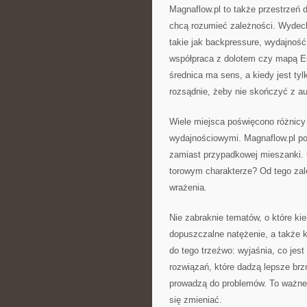
Magnaflow.pl to także przestrzeń d
chcą rozumieć zależności. Wydech 
takie jak backpressure, wydajnoś
współpraca z dolotem czy mapą E
średnica ma sens, a kiedy jest ty
rozsądnie, żeby nie skończyć z au
Wiele miejsca poświęcono różnicy
wydajnościowymi. Magnaflow.pl po
zamiast przypadkowej mieszanki.
torowym charakterze? Od tego zale
wrażenia.
Nie zabraknie tematów, o które kie
dopuszczalne natężenie, a także k
do tego trzeźwo: wyjaśnia, co jest
rozwiązań, które dadzą lepsze brz
prowadzą do problemów. To ważne z
się zmieniać.