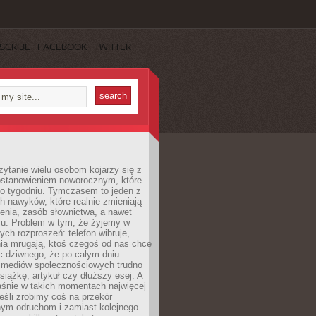
SCRIBE
FACEBOOK
TWITTER
ytanie wielu osobom kojarzy się z
stanowieniem noworocznym, które
po tygodniu. Tymczasem to jeden z
h nawyków, które realnie zmieniają
enia, zasób słownictwa, a nawet
su. Problem w tym, że żyjemy w
łych rozproszeń: telefon wibruje,
ia mrugają, ktoś czegoś od nas chce
Nic dziwnego, że po całym dniu
a mediów społecznościowych trudno
siążkę, artykuł czy dłuższy esej. A
aśnie w takich momentach najwięcej
eśli zrobimy coś na przekór
ym odruchom i zamiast kolejnego