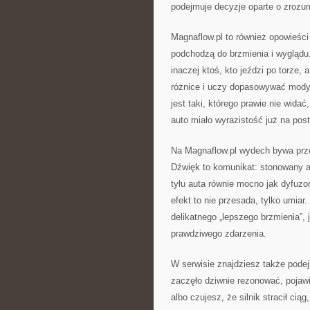
podejmuje decyzje oparte o zrozum
Magnaflow.pl to również opowieści 
podchodzą do brzmienia i wyglądu.
inaczej ktoś, kto jeździ po torze,
różnice i uczy dopasowywać modyf
jest taki, którego prawie nie wida
auto miało wyrazistość już na post
Na Magnaflow.pl wydech bywa prz
Dźwięk to komunikat: stonowany a
tyłu auta równie mocno jak dyfuzo
efekt to nie przesada, tylko umiar.
delikatnego „lepszego brzmienia”, j
prawdziwego zdarzenia.
W serwisie znajdziesz także podej
zaczęło dziwnie rezonować, pojawi
albo czujesz, że silnik stracił ci