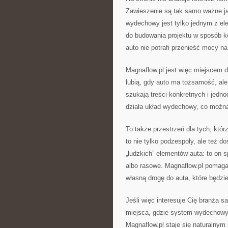
Zawieszenie są tak samo ważne jak
wydechowy jest tylko jednym z el
do budowania projektu w sposób k
auto nie potrafi przenieść mocy na
Magnaflow.pl jest więc miejscem dl
lubią, gdy auto ma tożsamość, ale
szukają treści konkretnych i jedno
działa układ wydechowy, co można 
To także przestrzeń dla tych, któr
to nie tylko podzespoły, ale też 
„ludzkich” elementów auta: to on sp
albo rasowe. Magnaflow.pl pomaga
własną drogę do auta, które będzi
Jeśli więc interesuje Cię branża 
miejsca, gdzie system wydechowy j
Magnaflow.pl staje się naturalnym