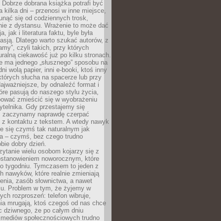
Dobrze dobrana książka potrafi być
a kilka dni – przenosi w inne miejsce,
unąć się od codziennych trosk,
nie z dystansu. Wrażenie to może dać
a, jak i literatura faktu, byle była
asją. Dlatego warto szukać autorów, z
amy”, czyli takich, przy których
ralną ciekawość już po kilku stronach.
ie ma jednego „słusznego” sposobu na
ni wolą papier, inni e-booki, ktoś inny
których słucha na spacerze lub przy
ajważniejsze, by odnaleźć format i
tóre pasują do naszego stylu życia,
bować zmieścić się w wyobrażeniu
ytelnika. Gdy przestajemy się
 zaczynamy naprawdę czerpać
 z kontaktu z tekstem. A wtedy nawyk
je się czymś tak naturalnym jak
a – czymś, bez czego trudno
bie dobry dzień.
ytanie wielu osobom kojarzy się z
stanowieniem noworocznym, które
po tygodniu. Tymczasem to jeden z
h nawyków, które realnie zmieniają
enia, zasób słownictwa, a nawet
su. Problem w tym, że żyjemy w
łych rozproszeń: telefon wibruje,
ia mrugają, ktoś czegoś od nas chce
Nic dziwnego, że po całym dniu
a mediów społecznościowych trudno