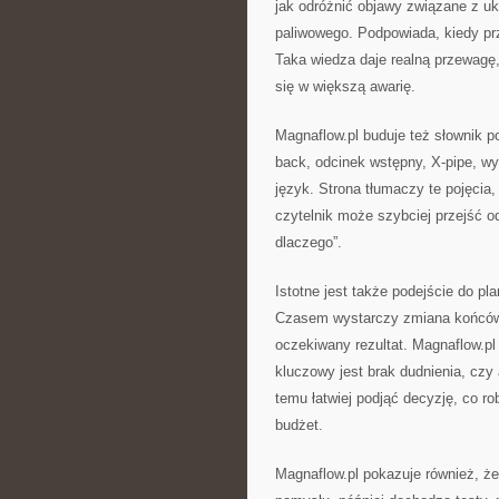
jak odróżnić objawy związane z u
paliwowego. Podpowiada, kiedy pr
Taka wiedza daje realną przewagę
się w większą awarię.
Magnaflow.pl buduje też słownik po
back, odcinek wstępny, X-pipe, wy
język. Strona tłumaczy te pojęcia
czytelnik może szybciej przejść o
dlaczego”.
Istotne jest także podejście do p
Czasem wystarczy zmiana końcówk
oczekiwany rezultat. Magnaflow.pl 
kluczowy jest brak dudnienia, czy
temu łatwiej podjąć decyzję, co ro
budżet.
Magnaflow.pl pokazuje również, że