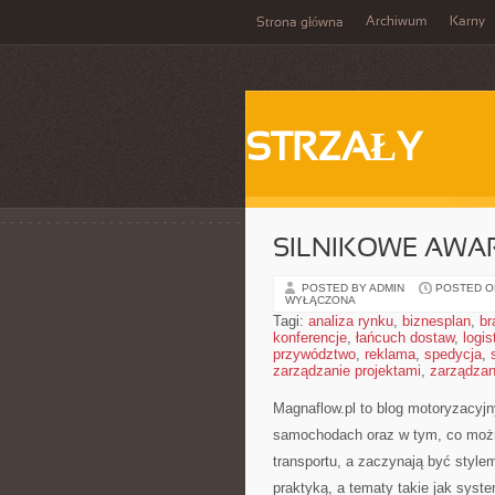
Archiwum
Karny
Strona główna
STRZAŁY
SILNIKOWE AWAR
POSTED BY ADMIN
POSTED ON
WYŁĄCZONA
Tagi:
analiza rynku
,
biznesplan
,
br
konferencje
,
łańcuch dostaw
,
logis
przywództwo
,
reklama
,
spedycja
,
zarządzanie projektami
,
zarządzan
Magnaflow.pl to blog motoryzacyj
samochodach oraz w tym, co można
transportu, a zaczynają być style
praktyką, a tematy takie jak sys