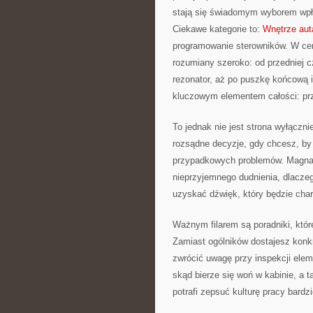
stają się świadomym wyborem wpł
Ciekawe kategorie to:
Wnętrze auta
programowanie sterowników. W cen
rozumiany szeroko: od przedniej c
rezonator, aż po puszkę końcową i
kluczowym elementem całości: prz
To jednak nie jest strona wyłącz
rozsądne decyzje, gdy chcesz, by T
przypadkowych problemów. Magnafl
nieprzyjemnego dudnienia, dlaczego
uzyskać dźwięk, który będzie chara
Ważnym filarem są poradniki, któ
Zamiast ogólników dostajesz konk
zwrócić uwagę przy inspekcji elem
skąd bierze się woń w kabinie, a 
potrafi zepsuć kulturę pracy bardz