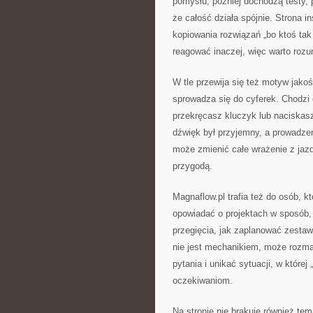
pomysłu, później dochodzą testy, 
że całość działa spójnie. Strona in
kopiowania rozwiązań „bo ktoś tak
reagować inaczej, więc warto roz
W tle przewija się też motyw jako
sprowadza się do cyferek. Chodzi 
przekręcasz kluczyk lub naciskasz
dźwięk był przyjemny, a prowadzen
może zmienić całe wrażenie z jazd
przygodą.
Magnaflow.pl trafia też do osób, k
opowiadać o projektach w sposób, k
przegięcia, jak zaplanować zestaw
nie jest mechanikiem, może rozma
pytania i unikać sytuacji, w które
oczekiwaniom.
Na stronie nie brakuje również te