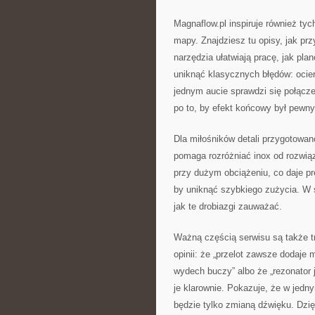
Magnaflow.pl inspiruje również tyc
mapy. Znajdziesz tu opisy, jak p
narzędzia ułatwiają pracę, jak pl
uniknąć klasycznych błędów: ocier
jednym aucie sprawdzi się połącz
po to, by efekt końcowy był pewny
Dla miłośników detali przygotowano
pomaga rozróżniać inox od rozwią
przy dużym obciążeniu, co daje pr
by uniknąć szybkiego zużycia. W ś
jak te drobiazgi zauważać.
Ważną częścią serwisu są także tre
opinii: że „przelot zawsze dodaje 
wydech buczy” albo że „rezonator 
je klarownie. Pokazuje, że w jedn
będzie tylko zmianą dźwięku. Dzię