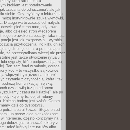
erzemy kilka stron tekstu.
zym krokiem jest potraktowanie
 jak „zadania do odhaczenia”, ale jak
dla siebie. Gdy myślimy o lekturze jak
, mózg instynktownie szuka wymówki,
ąć. Dlatego warto zacząć od małych,
 dawek: pięć stron rano, gdy kawa
je, albo dziesięć stron wieczorem
tniego sprawdzenia poczty. Taka mała,
porcja jest jak rozgrzewka – wyrabia
czucia przytłoczenia. Po kilku dniach
taje się dziesięcioma, a po miesiącu
się, że przeczytaliśmy więcej niż przez
Istotne jest także stworzenie rytuału.
lubi sygnały, które podpowiadają mu,
lej. Ten sam fotel w salonie, gorąca
biony koc – to wszystko są kotwice,
ją włączyć tryb „czas na lekturę”.
yć czytanie z czynnością, którą i tak
 podróżą komunikacją miejską,
unch czy chwilą tuż przed snem.
 „szukamy czasu na książkę”, ale po
 modyfikujemy to, co już robimy
. Kolejną barierą jest wybór. Ogrom
y mamy dziś do dyspozycji,
e potrafi sparaliżować. Stojąc przed
garni lub przewijając nieskończone
w w internecie, często kończymy na…
ego dobrze jest planować lektury z
m: mieć krótką listę tytułów albo