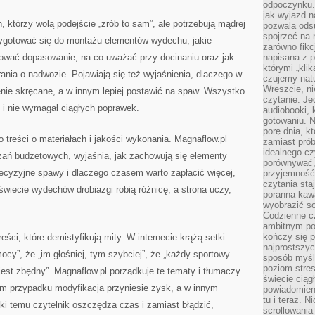
odpoczynku. 
jak wyjazd n
h, którzy wolą podejście „zrób to sam”, ale potrzebują mądrej
pozwala ods
spojrzeć na 
rzygotować się do montażu elementów wydechu, jakie
zarówno fikcj
anować dopasowanie, na co uważać przy docinaniu oraz jak
napisana z p
którymi „klik
ania o nadwozie. Pojawiają się też wyjaśnienia, dlaczego w
czujemy natu
Wreszcie, n
enie skręcane, a w innym lepiej postawić na spaw. Wszystko
czytanie. Jed
 i nie wymagał ciągłych poprawek.
audiobooki, 
gotowaniu. N
porę dnia, k
 treści o materiałach i jakości wykonania. Magnaflow.pl
zamiast pró
idealnego cz
zań budżetowych, wyjaśnia, jak zachowują się elementy
porównywać,
ecyzyjne spawy i dlaczego czasem warto zapłacić więcej,
przyjemność
czytania sta
wiecie wydechów drobiazgi robią różnicę, a strona uczy,
poranna kaw
wyobrazić so
Codzienne cz
ambitnym po
kończy się 
ści, które demistyfikują mity. W internecie krążą setki
najprostszyc
mocy”, że „im głośniej, tym szybciej”, że „każdy sportowy
sposób myśl
poziom stre
jest zbędny”. Magnaflow.pl porządkuje te tematy i tłumaczy
świecie ciąg
ym przypadku modyfikacja przyniesie zysk, a w innym
powiadomien
tu i teraz. 
ki temu czytelnik oszczędza czas i zamiast błądzić,
scrollowani