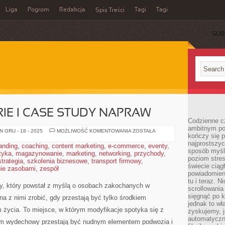
Liga
Pogrom
Redakcja
Tagi
Tagi
Spis Treści
SUB
IE I CASE STUDY NAPRAW
Codzienne cz
ambitnym po
SILNIKOWE
 GRU - 18 - 2025
MOŻLIWOŚĆ KOMENTOWANIA
ZOSTAŁA
kończy się 
AWARIE
I
najprostszyc
anding
,
coaching
,
content marketing
,
e-commerce
,
eventy
,
CASE
sposób myśl
tyka
,
magazynowanie
,
marketing
,
networking
,
STUDY
przychody
,
poziom stre
NAPRAW
strategia
,
szkolenia biznesowe
,
transport firmowy
,
świecie ciąg
ie zasobami
,
zespół
powiadomien
tu i teraz. 
ny, który powstał z myślą o osobach zakochanych w
scrollowani
sięgnąć po k
 z nimi zrobić, gdy przestają być tylko środkiem
jednak to wł
m życia. To miejsce, w którym modyfikacje spotyka się z
zyskujemy, j
automatyczn
tem wydechowy przestają być nudnym elementem podwozia i