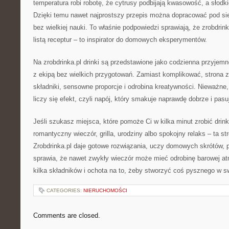
temperatura robi robotę, że cytrusy podbijają kwasowość, a słodk
Dzięki temu nawet najprostszy przepis można dopracować pod sie
bez wielkiej nauki. To właśnie podpowiedzi sprawiają, że zrobdrink
listą receptur – to inspirator do domowych eksperymentów.
Na zrobdrinka.pl drinki są przedstawione jako codzienna przyjem
z ekipą bez wielkich przygotowań. Zamiast komplikować, strona z
składniki, sensowne proporcje i odrobina kreatywności. Nieważn
liczy się efekt, czyli napój, który smakuje naprawdę dobrze i pasuj
Jeśli szukasz miejsca, które pomoże Ci w kilka minut zrobić dri
romantyczny wieczór, grilla, urodziny albo spokojny relaks – ta str
Zrobdrinka.pl daje gotowe rozwiązania, uczy domowych skrótów, p
sprawia, że nawet zwykły wieczór może mieć odrobinę barowej a
kilka składników i ochota na to, żeby stworzyć coś pysznego w sw
CATEGORIES:
NIERUCHOMOŚCI
Comments are closed.