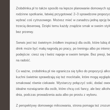
Zrobdrinka.pl to także sposób na lepsze planowanie domowych sp
rodzinne spotkanie, łatwiej przygotować 2–3 sprawdzone propozyc
wybrać coś cytrusowego. Możesz mieć w zanadrzu jedną opcję bez
trzecią deserową. Dzięki temu każdy znajdzie smak w swoim styl
bez przerwy.
Serwis jest też świetnym źródłem inspiracji dla osób, które lubią
drink może być małą nagrodą po pracy, po treningu albo po inten
podejście: ciesz się i twórz napoje w swoim tempie. Bez presji, 
na radość.
Co ważne, zrobdrinka.pl nie ogranicza się tylko do propozycji a
kuchni świetnie sprawdzają się też mocktaile, które mogą wygląd
smakować równie ciekawie. Wystarczy połączyć soki, dodać owoc
idealne rozwiązanie dla osób, które chcą coś fancy, ale bez alkoh
dnia, podczas prowadzenia auta albo po prostu z wyboru.
Z perspektywy domowego miksowania, strona pomaga też zrozumi