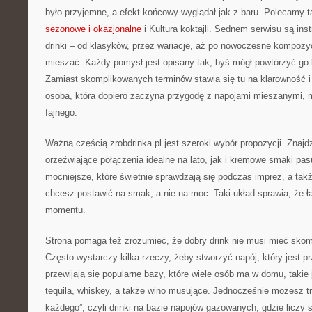
było przyjemne, a efekt końcowy wyglądał jak z baru. Polecamy ta
sezonowe i okazjonalne
i Kultura koktajli. Sednem serwisu są ins
drinki – od klasyków, przez wariacje, aż po nowoczesne kompozycj
mieszać. Każdy pomysł jest opisany tak, byś mógł powtórzyć go 
Zamiast skomplikowanych terminów stawia się tu na klarowność i
osoba, która dopiero zaczyna przygodę z napojami mieszanymi,
fajnego.
Ważną częścią zrobdrinka.pl jest szeroki wybór propozycji. Znajd
orzeźwiające połączenia idealne na lato, jak i kremowe smaki pasuj
mocniejsze, które świetnie sprawdzają się podczas imprez, a takż
chcesz postawić na smak, a nie na moc. Taki układ sprawia, że 
momentu.
Strona pomaga też zrozumieć, że dobry drink nie musi mieć skomp
Często wystarczy kilka rzeczy, żeby stworzyć napój, który jest 
przewijają się popularne bazy, które wiele osób ma w domu, takie
tequila, whiskey, a także wino musujące. Jednocześnie możesz tra
każdego”, czyli drinki na bazie napojów gazowanych, gdzie liczy