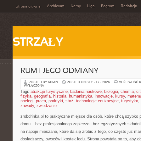
Archiwum
Karny
Liga
Pogrom
Redakcja
Strona główna
STRZAŁY
RUM I JEGO ODMIANY
POSTED BY ADMIN
POSTED ON STY - 17 - 2026
MOŻLIWOŚĆ 
WYŁĄCZONA
Tagi:
atrakcje turystyczne
,
badania naukowe
,
biologia
,
chemia
,
ci
fizyka
,
geografia
,
historia
,
humanistyka
,
innowacje
,
kursy
,
matem
noclegi
,
praca
,
praktyki
,
staż
,
technologie edukacyjne
,
turystyka
,
zawody
,
zwiedzanie
zrobdrinka.pl to praktyczne miejsce dla osób, które chcą szybko 
domu – bez profesjonalnego zaplecza i bez egzotycznych składn
na napoje mieszane, które da się zrobić z tego, co często już ma
dosładzaczy, owoców i kostek lodu. Strona powstała po to, ab