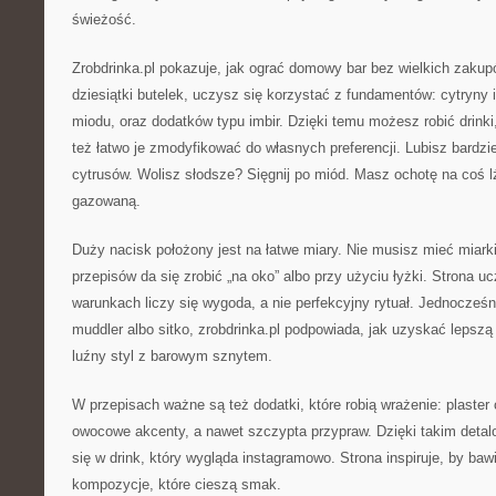
świeżość.
Zrobdrinka.pl pokazuje, jak ograć domowy bar bez wielkich zaku
dziesiątki butelek, uczysz się korzystać z fundamentów: cytryny i
miodu, oraz dodatków typu imbir. Dzięki temu możesz robić drinki
też łatwo je zmodyfikować do własnych preferencji. Lubisz bardzi
cytrusów. Wolisz słodsze? Sięgnij po miód. Masz ochotę na coś
gazowaną.
Duży nacisk położony jest na łatwe miary. Nie musisz mieć miarki
przepisów da się zrobić „na oko” albo przy użyciu łyżki. Strona 
warunkach liczy się wygoda, a nie perfekcyjny rytuał. Jednocześni
muddler albo sitko, zrobdrinka.pl podpowiada, jak uzyskać lepszą 
luźny styl z barowym sznytem.
W przepisach ważne są też dodatki, które robią wrażenie: plaster 
owocowe akcenty, a nawet szczypta przypraw. Dzięki takim deta
się w drink, który wygląda instagramowo. Strona inspiruje, by bawi
kompozycje, które cieszą smak.