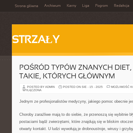
Archiwum
Karny
Liga
Pogrom
Redakcja
Strona główna
STRZAŁY
POŚRÓD TYPÓW ZNANYCH DIET,
TAKIE, KTÓRYCH GŁÓWNYM
POSTED BY ADMIN
POSTED ON SIE - 15 - 2025
MOŻLIWOŚĆ 
WYŁĄCZONA
Jednym ze profesjonalistów medycyny, jakiego pomoc obecnie jes
Choroby zaraźliwe mają to do siebie, że przenoszą się wybitnie 
postaciami bądź zwierzętami, które znajdują się w bliskim otocze
otwarty kontakt. U ludzi wywołują je drobnoustroje, wirusy i grzyby