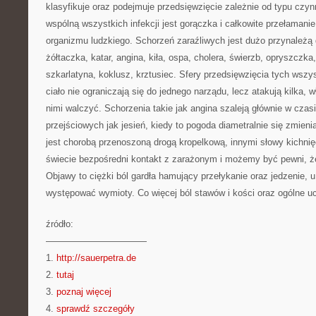
klasyfikuje oraz podejmuje przedsięwzięcie zależnie od typu cz
wspólną wszystkich infekcji jest gorączka i całkowite przełamanie
organizmu ludzkiego. Schorzeń zaraźliwych jest dużo przynależą 
żółtaczka, katar, angina, kiła, ospa, cholera, świerzb, opryszczka
szkarlatyna, koklusz, krztusiec. Sfery przedsięwzięcia tych wszy
ciało nie ograniczają się do jednego narządu, lecz atakują kilka, w
nimi walczyć. Schorzenia takie jak angina szaleją głównie w czas
przejściowych jak jesień, kiedy to pogoda diametralnie się zmien
jest chorobą przenoszoną drogą kropelkową, innymi słowy kichnię
świecie bezpośredni kontakt z zarażonym i możemy być pewni, ż
Objawy to ciężki ból gardła hamujący przełykanie oraz jedzenie,
występować wymioty. Co więcej ból stawów i kości oraz ogólne uc
źródło:
———————————
1.
http://sauerpetra.de
2.
tutaj
3.
poznaj więcej
4.
sprawdź szczegóły