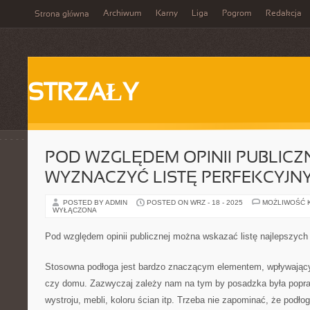
Archiwum
Karny
Liga
Pogrom
Redakcja
Strona główna
STRZAŁY
POD WZGLĘDEM OPINII PUBLIC
WYZNACZYĆ LISTĘ PERFEKCYJN
POSTED BY ADMIN
POSTED ON WRZ - 18 - 2025
MOŻLIWOŚĆ 
WYŁĄCZONA
Pod względem opinii publicznej można wskazać listę najlepszych 
Stosowna podłoga jest bardzo znaczącym elementem, wpływając
czy domu. Zazwyczaj zależy nam na tym by posadzka była popra
wystroju, mebli, koloru ścian itp. Trzeba nie zapominać, że podło