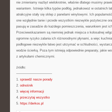
nie zmieniamy nazbyt wielokrotnie, właśnie dlatego musimy prawi
wariantem. Istnieje kilka typów podłóg, jednakowoż w ostatnich 
atrakcyjne stały się sklep z panelami winylowymi. Ich popularność
one względnie tanie i przede wszystkim niezwykle pożyteczne ora
pasują w zasadzie do każdego pomieszczenia, warunkiem jest ic
Przeciwwskazaniem są niemniej jednak miejsca o kolosalnej wilgot
ogromne ryzyko zalania ich różnorodnymi płynami, a więc kuchnia
podłogowe niezwykle łatwo jest utrzymać w schludności, wystarc
wodzie ścierką. Poza tym istnieją odpowiednie preparaty, jakie 
z artykułami chemicznymi.
źródło:
———————————
1.
sprawdź nasze porady
2.
odnośnik
3.
więcej informacji
4.
przeczytaj wszystko
5.
https://derkos.pl