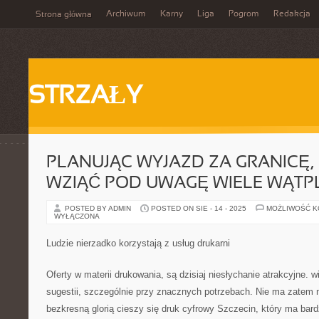
Archiwum
Karny
Liga
Pogrom
Redakcja
Strona główna
STRZAŁY
PLANUJĄC WYJAZD ZA GRANICĘ,
WZIĄĆ POD UWAGĘ WIELE WĄTP
POSTED BY ADMIN
POSTED ON SIE - 14 - 2025
MOŻLIWOŚĆ 
WYŁĄCZONA
Ludzie nierzadko korzystają z usług drukarni
Oferty w materii drukowania, są dzisiaj niesłychanie atrakcyjne. w
sugestii, szczególnie przy znacznych potrzebach. Nie ma zatem 
bezkresną glorią cieszy się druk cyfrowy Szczecin, który ma bar