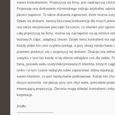
swoim kontrahentom. Propozycja tej firmy, jest nadzwyczaj zróżni
Proponuje ona drukowanie różnorodnego rodzaju artykułów, wpisów 
jakości papierze. To także drukarnia zaproszeń, które można zuż
Opłaty tej drukarni, tworzą kluczową konkurencję dla innych pok
ona także ekspresowe pieczątki Szczecin, co również jest ogromni
całą propozycją tej firmy, można się zaznajomić na jej stronce int
testowych zdjęć, adaptacji zleceń. Dzięki temu kontrahent ma wgl
Każdy jeden kto ceni szybkie posługi, a przy okazji niesłychanie 
powinien posłużyć się z propozycji tej drukarni. Drukuje ona odm
związku z tym też każdy w tej ofercie odnajdzie coś dla siebie. F
famą, posiada wielu usatysfakcjonowanych klientów, których ciąg
rynku i w tym czasie nadążyła sobie zapracować dobrą reputację.
swoim klientom, co jest niesłychanie podstawowe. Każdy kto chce
dużym poziomie, nie płacąc przy tym zbyt wiele, potrzebnie powin
interesującą propozycją. Zlecenia mogą składać kontrahenci indywid
korporacje.
źródło:
———————————