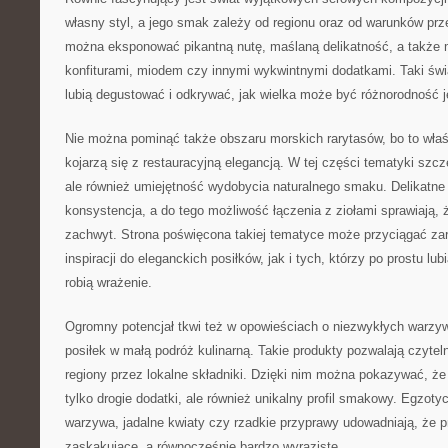
własny styl, a jego smak zależy od regionu oraz od warunków p
można eksponować pikantną nutę, maślaną delikatność, a także m
konfiturami, miodem czy innymi wykwintnymi dodatkami. Taki świ
lubią degustować i odkrywać, jak wielka może być różnorodność 
Nie można pominąć także obszaru morskich rarytasów, bo to właś
kojarzą się z restauracyjną elegancją. W tej części tematyki szcz
ale również umiejętność wydobycia naturalnego smaku. Delikatn
konsystencja, a do tego możliwość łączenia z ziołami sprawiają, 
zachwyt. Strona poświęcona takiej tematyce może przyciągać z
inspiracji do eleganckich posiłków, jak i tych, którzy po prostu lu
robią wrażenie.
Ogromny potencjał tkwi też w opowieściach o niezwykłych warzyw
posiłek w małą podróż kulinarną. Takie produkty pozwalają czyte
regiony przez lokalne składniki. Dzięki nim można pokazywać, ż
tylko drogie dodatki, ale również unikalny profil smakowy. Egzot
warzywa, jadalne kwiaty czy rzadkie przyprawy udowadniają, że 
zaskakujące, a równocześnie bardzo wyraziste.