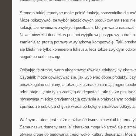
Strona o takiej tematyce może pełnić funkcję przewodnika dla osób
Może pokazywać, że wybór jakościowych produktów ma sens nie 
kolacji, ale również w zwykłych posiłkach, którym warto nadawać
Nawet niewielki dodatek w postaci wyjątkowej przyprawy potrafi 
zamieniając prostą potrawę w wyjątkową kompozycję. Taki przekaz
się bliski nie tylko koneserom luksusu, lecz także zwykłym odbio
sięgać po coś lepszego.
Opisując tę stronę, warto akcentować również edukacyjny charakt
Czytelnik może dowiadywać się, jak wybierać dobre produkty, czy
poszczególne odmiany, a także jakie znaczenie mają region poch
tekst staje się nie tylko zachętą do degustacji, ale także prakt
równowaga między przyjemnością czytania a praktycznym podejśc
sprawia, że odbiorca chętnie wraca po kolejne smakowe odkrycia.
Ważnym atutem jest także możliwość tworzenia wokół tej tematy
Sama nazwa domeny oraz jej charakter mogą kojarzyć się z smaka
otwiera drogę do budowania treści wokół kultury degustacji. Mo