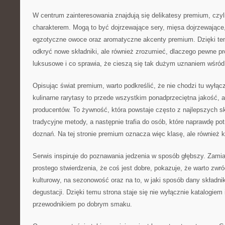
W centrum zainteresowania znajdują się delikatesy premium, czyli 
charakterem. Mogą to być dojrzewające sery, mięsa dojrzewające,
egzotyczne owoce oraz aromatyczne akcenty premium. Dzięki tem
odkryć nowe składniki, ale również zrozumieć, dlaczego pewne p
luksusowe i co sprawia, że cieszą się tak dużym uznaniem wśród
Opisując świat premium, warto podkreślić, że nie chodzi tu wyłąc
kulinarne rarytasy to przede wszystkim ponadprzeciętna jakość, 
producentów. To żywność, która powstaje często z najlepszych sk
tradycyjne metody, a następnie trafia do osób, które naprawdę po
doznań. Na tej stronie premium oznacza więc klasę, ale również k
Serwis inspiruje do poznawania jedzenia w sposób głębszy. Zamia
prostego stwierdzenia, że coś jest dobre, pokazuje, że warto zwr
kulturowy, na sezonowość oraz na to, w jaki sposób dany składn
degustacji. Dzięki temu strona staje się nie wyłącznie katalogiem i
przewodnikiem po dobrym smaku.