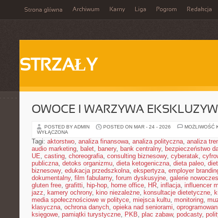
Archiwum
Karny
Liga
Pogrom
Redakcja
Strona główna
STRZAŁY
OWOCE I WARZYWA EKSKLUZY
POSTED BY ADMIN
POSTED ON MAR - 24 - 2026
MOŻLIWOŚĆ 
WYŁĄCZONA
Tagi:
aktorstwo
,
analiza finansowa
,
analiza polityczna
,
analiza tr
audio marketing
,
balet
,
banery
,
bank centralny
,
bezpieczeństwo d
UE
,
casting
,
choreografia
,
consulting biznesowy
,
cyberatak
,
cyfro
publiczna
,
detoks organizmu
,
dieta ketogeniczna
,
dieta paleo
,
die
biznesowy
,
edukacja przedszkolna
,
ekspertyza
,
employer brandin
dokumentalny
,
film fabularny
,
forum dyskusyjne
,
galerie nowocze
gluten free
,
grafitti
,
hip-hop
,
home office
,
HR
,
inflacja
,
influencer 
jazz
,
kamery ochrony
,
kino niezależne
,
konsultacje dietetyczne
,
k
media społecznościowe w polityce
,
miejsca kultu
,
monitoring
,
mu
klasyczna
,
ochrona danych
,
opieka nad seniorami
,
oprogramowan
księgowe
,
pamiątki turystyczne
,
PKB
,
plac zabaw
,
podcasty
,
poli