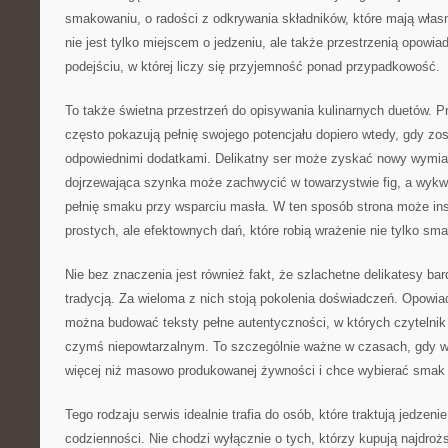
smakowaniu, o radości z odkrywania składników, które mają własn
nie jest tylko miejscem o jedzeniu, ale także przestrzenią opowia
podejściu, w której liczy się przyjemność ponad przypadkowość.
To także świetna przestrzeń do opisywania kulinarnych duetów. 
często pokazują pełnię swojego potencjału dopiero wtedy, gdy zo
odpowiednimi dodatkami. Delikatny ser może zyskać nowy wymiar 
dojrzewająca szynka może zachwycić w towarzystwie fig, a wyk
pełnię smaku przy wsparciu masła. W ten sposób strona może ins
prostych, ale efektownych dań, które robią wrażenie nie tylko sma
Nie bez znaczenia jest również fakt, że szlachetne delikatesy bar
tradycją. Za wieloma z nich stoją pokolenia doświadczeń. Opowia
można budować teksty pełne autentyczności, w których czytelnik
czymś niepowtarzalnym. To szczególnie ważne w czasach, gdy w
więcej niż masowo produkowanej żywności i chce wybierać smak
Tego rodzaju serwis idealnie trafia do osób, które traktują jedzen
codzienności. Nie chodzi wyłącznie o tych, którzy kupują najdrożs