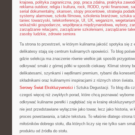
krajowa
,
polityka zagraniczna
,
pop
,
praca zdalna
,
praktyka zawo
reklama outdoor
,
religia i kultura
,
rock
,
RODO
,
rynki finansowe
,
sa
serial dokumentalny
,
skansen
,
stopy procentowe
,
strategia podat
systemy alarmowe
,
szkoła filmowa
,
szkolenia branżowe
,
sztuka u
taniec towarzyski
,
telekonferencje
,
UI
,
UX
,
weganizm
,
wegetarian
wskaźniki gospodarcze
,
współpraca międzynarodowa
,
wybory
,
za
zarządzanie relacjami
,
zarządzanie szkoleniami
,
zarządzanie tale
zasoby ludzkie
,
zdrowie seniora
Ta strona to przestrzeń, w którym kulinarna jakość spotyka się z
delikatesy stają się centrum kulinarnych opowieści. To blog poś
gdzie selekcja ma znaczenie równie wielkie jak sposób przygoto
odkrywać smaki z górnej półki w sposób ciekawy. Klimat strony 
delikatesami, szynkami i wędlinami premium, rybami dla koneser
składnikami oraz kulinarnymi inspiracjami z różnych stron świata.
Serowy Świat Ekskluzywności
i Sztuka Degustacji. To blog dla c
czegoś więcej niż zwykłych porad, które chcą poznawać wyborne
odkrywać kulinarne perełki i zagłębiać się w krainę ekskluzywnyc
nie jest przedstawiane wyłącznie jako towar, lecz jako historia, w 
proces powstawania, a także tekstura. To właśnie dlatego strona
miłośników dobrego stołu, dla których liczy się nie tylko sam sma
produktu od źródła do stołu.