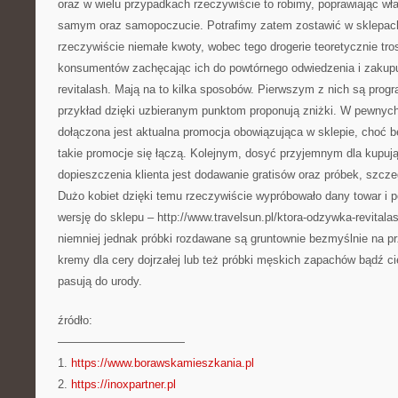
oraz w wielu przypadkach rzeczywiście to robimy, poprawiając wł
samym oraz samopoczucie. Potrafimy zatem zostawić w sklepa
rzeczywiście niemałe kwoty, wobec tego drogerie teoretycznie tr
konsumentów zachęcając ich do powtórnego odwiedzenia i zakupu
revitalash. Mają na to kilka sposobów. Pierwszym z nich są progr
przykład dzięki uzbieranym punktom proponują zniżki. W pewnych
dołączona jest aktualna promocja obowiązująca w sklepie, choć 
takie promocje się łączą. Kolejnym, dosyć przyjemnym dla kupu
dopieszczenia klienta jest dodawanie gratisów oraz próbek, szcze
Dużo kobiet dzięki temu rzeczywiście wypróbowało dany towar i p
wersję do sklepu – http://www.travelsun.pl/ktora-odzywka-revitala
niemniej jednak próbki rozdawane są gruntownie bezmyślnie na 
kremy dla cery dojrzałej lub też próbki męskich zapachów bądź cie
pasują do urody.
źródło:
———————————
1.
https://www.borawskamieszkania.pl
2.
https://inoxpartner.pl