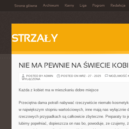
Archiwum
Karny
Liga
Pogrom
Redakcja
Strona główna
STRZAŁY
NIE MA PEWNIE NA ŚWIECIE KOB
POSTED BY ADMIN
POSTED ON WRZ - 27 - 2025
MOŻLIWOŚĆ 
WYŁĄCZONA
Każda z kobiet ma w mieszkaniu dobre miejsce
Przeciętna dama potrafi nabywać rzeczywiście niemało kosmetykó
w największym stopniu wartościowych, inne mają nas wyłącznie d
rzeczowych przypadkach są całkowicie zbyteczne. Preparaty to j
lubimy popełniać, dopieszcza on nas bo, powoduje, ze czujemy, ż