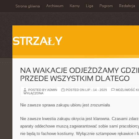
Archiwum
Karny
Liga
Pogrom
Redakcja
Strona główna
STRZAŁY
NA WAKACJE ODJEŻDŻAMY GDZI
PRZEDE WSZYSTKIM DLATEGO
POSTED BY ADMIN
POSTED ON LIP - 14 - 2025
MOŻLIWOŚĆ 
WYŁĄCZONA
Nie zawsze sprawa zakupu ubioru jest zrozumiała
Nie zawsze kwestia zakupu okrycia jest klarowna. Czasami zdarza
aparaty oddechowe muszą zagwarantować sobie sami pracobiorc
nie będą to fachowe kostiumy. Wyłącznie sztampowe rękawice i f