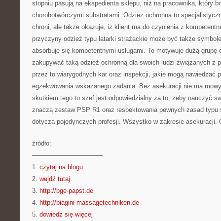
stopniu pasują na ekspedienta sklepu, niż na pracownika, który b
chorobotwórczymi substratami. Odzież ochronna to specjalistyczny
chroni, ale także okazuje, iż klient ma do czynienia z kompetentną
przyczyny odzież typu latarki strażackie może być także symbole
absorbuje się kompetentnymi usługami. To motywuje dużą grupę 
zakupywać taką odzież ochronną dla swoich ludzi związanych z pr
przez to wiarygodnych kar oraz inspekcji, jakie mogą nawiedzać 
egzekwowania wskazanego zadania. Bez asekuracji nie ma mowy o
skutkiem tego to szef jest odpowiedzialny za to, żeby nauczyć s
znaczą zestaw PSP R1 oraz respektowania pewnych zasad typu sp
dotyczą pojedynczych profesji. Wszystko w zakresie asekuracji.
źródło:
———————————
1.
czytaj na blogu
2.
wejdź tutaj
3.
http://bge-papst.de
4.
http://biagini-massagetechniken.de
5.
dowiedz się więcej