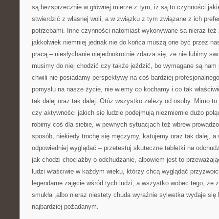
są bezsprzecznie w głównej mierze z tym, iż są to czynności ja
stwierdzić z własnej woli, a w związku z tym związane z ich pref
potrzebami. Inne czynności natomiast wykonywane są nieraz też
jakkolwiek niemniej jednak nie do końca muszą one być przez nas
pracą – niesłychanie niejednokrotnie zdarza się, że nie lubimy swo
musimy do niej chodzić czy także jeździć, bo wymagane są nam p
chwili nie posiadamy perspektywy na coś bardziej profesjonalneg
pomysłu na nasze życie, nie wiemy co kochamy i co tak właściwie
tak dalej oraz tak dalej. Otóż wszystko zależy od osoby. Mimo to
czy aktywności jakich się ludzie podejmują niezmiernie dużo połą
robimy coś dla siebie, w pewnych sytuacjach też wbrew prowadzon
sposób, niekiedy trochę się męczymy, katujemy oraz tak dalej, a
odpowiedniej wyglądać – przetestuj skuteczne tabletki na odchud
jak chodzi chociażby o odchudzanie, albowiem jest to przeważaj
ludzi właściwie w każdym wieku, którzy chcą wyglądać przyzwoic
legendarne zajęcie wśród tych ludzi, a wszystko wobec tego, że
smukła ,albo nieraz niestety chuda wyraźnie sylwetka wydaje się
najbardziej pożądanym.