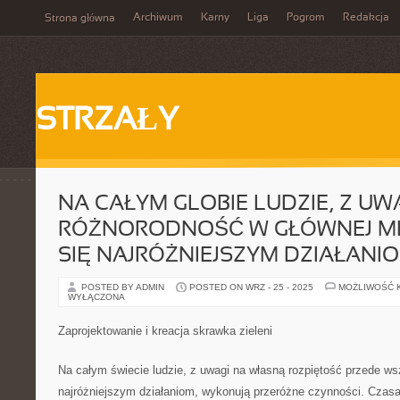
Archiwum
Karny
Liga
Pogrom
Redakcja
Strona główna
STRZAŁY
NA CAŁYM GLOBIE LUDZIE, Z UW
RÓŻNORODNOŚĆ W GŁÓWNEJ MI
SIĘ NAJRÓŻNIEJSZYM DZIAŁANI
POSTED BY ADMIN
POSTED ON WRZ - 25 - 2025
MOŻLIWOŚĆ 
WYŁĄCZONA
Zaprojektowanie i kreacja skrawka zieleni
Na całym świecie ludzie, z uwagi na własną rozpiętość przede ws
najróżniejszym działaniom, wykonują przeróżne czynności. Czas