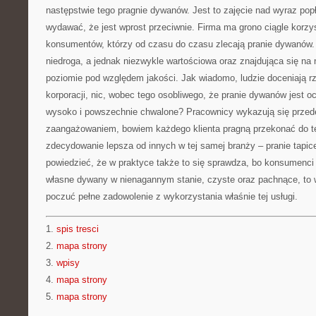
następstwie tego pragnie dywanów. Jest to zajęcie nad wyraz pop
wydawać, że jest wprost przeciwnie. Firma ma grono ciągle korzys
konsumentów, którzy od czasu do czasu zlecają pranie dywanów.
niedroga, a jednak niezwykle wartościowa oraz znajdująca się n
poziomie pod względem jakości. Jak wiadomo, ludzie doceniają r
korporacji, nic, wobec tego osobliwego, że pranie dywanów jest o
wysoko i powszechnie chwalone? Pracownicy wykazują się prze
zaangażowaniem, bowiem każdego klienta pragną przekonać do teg
zdecydowanie lepsza od innych w tej samej branży – pranie tapi
powiedzieć, że w praktyce także to się sprawdza, bo konsumenci
własne dywany w nienagannym stanie, czyste oraz pachnące, to
poczuć pełne zadowolenie z wykorzystania właśnie tej usługi.
1.
spis tresci
2.
mapa strony
3.
wpisy
4.
mapa strony
5.
mapa strony