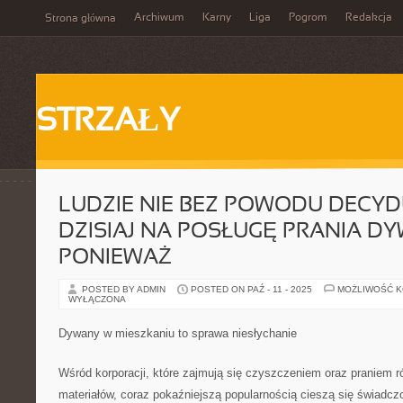
Archiwum
Karny
Liga
Pogrom
Redakcja
Strona główna
STRZAŁY
LUDZIE NIE BEZ POWODU DECYDU
DZISIAJ NA POSŁUGĘ PRANIA D
PONIEWAŻ
POSTED BY ADMIN
POSTED ON PAŹ - 11 - 2025
MOŻLIWOŚĆ 
WYŁĄCZONA
Dywany w mieszkaniu to sprawa niesłychanie
Wśród korporacji, które zajmują się czyszczeniem oraz praniem r
materiałów, coraz pokaźniejszą popularnością cieszą się świadczo