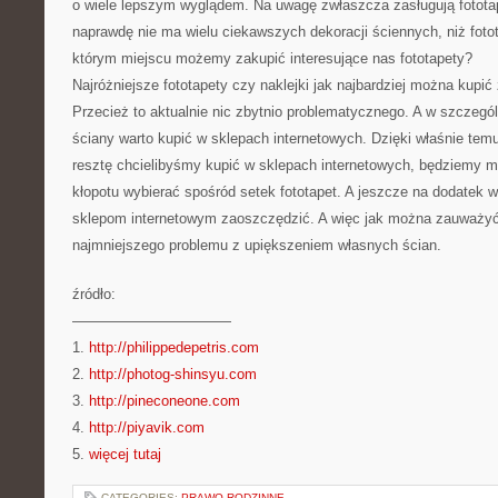
o wiele lepszym wyglądem. Na uwagę zwłaszcza zasługują fotota
naprawdę nie ma wielu ciekawszych dekoracji ściennych, niż fotot
którym miejscu możemy zakupić interesujące nas fototapety?
Najróżniejsze fototapety czy naklejki jak najbardziej można kupić
Przecież to aktualnie nic zbytnio problematycznego. A w szczegó
ściany warto kupić w sklepach internetowych. Dzięki właśnie temu
resztę chcielibyśmy kupić w sklepach internetowych, będziemy m
kłopotu wybierać spośród setek fototapet. A jeszcze na dodatek 
sklepom internetowym zaoszczędzić. A więc jak można zauważyć,
najmniejszego problemu z upiększeniem własnych ścian.
źródło:
———————————
1.
http://philippedepetris.com
2.
http://photog-shinsyu.com
3.
http://pineconeone.com
4.
http://piyavik.com
5.
więcej tutaj
CATEGORIES:
PRAWO RODZINNE