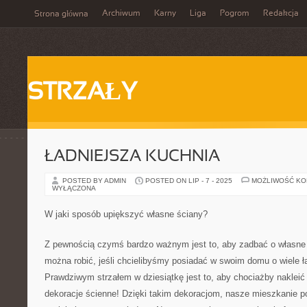
Archiwum
Karny
Liga
Pogrom
Redakcja
Strona główna
STRZAŁY
ŁADNIEJSZA KUCHNIA
POSTED BY ADMIN
POSTED ON LIP - 7 - 2025
MOŻLIWOŚĆ K
WYŁĄCZONA
W jaki sposób upiększyć własne ściany?
Z pewnością czymś bardzo ważnym jest to, aby zadbać o własne 
można robić, jeśli chcielibyśmy posiadać w swoim domu o wiele ł
Prawdziwym strzałem w dziesiątkę jest to, aby chociażby nakleić 
dekoracje ścienne! Dzięki takim dekoracjom, nasze mieszkanie p