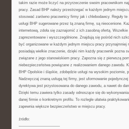
takim razie może liczyć na przyrzeczenie swoim pracownikom na
pracy. Zasad BHP należy przestrzegać w każdym jednym miejscu
stosować zarówno pracownicy firmy jak i chlebodawcy. Reguły t
usługi BHP sugerowane przez tą znaną firmę, są nieocenione. Każ
internetową, zdoła się zaznajomić z ich zasobną ofertą. Wszelki
zaprezentowane i wyszczególnione. Znajdują się pośród nich szko
być organizowane w każdym jednym miejscu pracy przynajmniej ra
posiadają wielkie znaczenie, dzięki nim każdy pracownik pozna s
związane z jego stanowiskiem pracy. Zapozna się z pierwszą pom
niebezpieczeństwa powiązane z realizowaniem danego zawodu. K
BHP Opolskie i śląskie, zdobędzie usługi na wysokim poziomie, p
Nadzwyczaj znaną usługą tej firmy, jest uformowanie pojedynczej 
dyrektywa jest przystosowana do danego zawodu, a nawet do dan
Dzięki temu zawiera tylko zasady odnoszące się do wykonywania
danej firmie o konkretnym profilu. To rozlegle ułatwia praktykow
zapewnia większe bezpieczeństwo w miejscu pracy.
źródło:
———————————