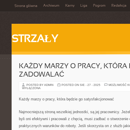
Archiwum
Karny
Liga
Pogrom
Redakcja
Strona główna
STRZAŁY
KAŻDY MARZY O PRACY, KTÓRA 
ZADOWALAĆ
POSTED BY ADMIN
POSTED ON SIE - 27 - 2025
MOŻLIWOŚĆ 
WYŁĄCZONA
Każdy marzy o pracy, która będzie go satysfakcjonować
Najmocniejszą stroną wszelkiej jednostki, są jej pracownicy. Jeże
byli oni efektywni i pracowali z chęcią, musi zadbać o stworzenie
praktycznych warunków do roboty. Jeśli skorzysta on z służb jak