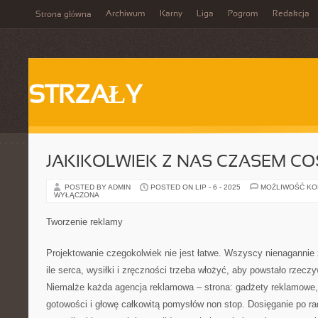
Archiwum
Karny
Liga
Pogrom
Redakcja
Strona główna
STRZAŁY
JAKIKOLWIEK Z NAS CZASEM C
POSTED BY ADMIN
POSTED ON LIP - 6 - 2025
MOŻLIWOŚĆ K
WYŁĄCZONA
Tworzenie reklamy
Projektowanie czegokolwiek nie jest łatwe. Wszyscy nienagannie 
ile serca, wysiłki i zręczności trzeba włożyć, aby powstało rzecz
Niemalże każda agencja reklamowa – strona: gadżety reklamowe,
gotowości i głowę całkowitą pomysłów non stop. Dosięganie po rad