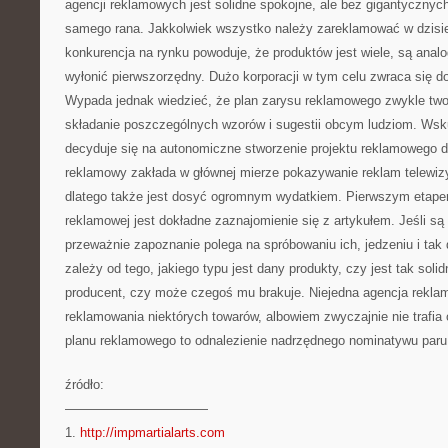
agencji reklamowych jest solidne spokojne, ale bez gigantycznych
samego rana. Jakkolwiek wszystko należy zareklamować w dzisi
konkurencja na rynku powoduje, że produktów jest wiele, są analo
wyłonić pierwszorzędny. Dużo korporacji w tym celu zwraca się do
Wypada jednak wiedzieć, że plan zarysu reklamowego zwykle twor
składanie poszczególnych wzorów i sugestii obcym ludziom. Wsk
decyduje się na autonomiczne stworzenie projektu reklamowego dla
reklamowy zakłada w głównej mierze pokazywanie reklam telewiz
dlatego także jest dosyć ogromnym wydatkiem. Pierwszym etape
reklamowej jest dokładne zaznajomienie się z artykułem. Jeśli s
przeważnie zapoznanie polega na spróbowaniu ich, jedzeniu i tak
zależy od tego, jakiego typu jest dany produkty, czy jest tak soli
producent, czy może czegoś mu brakuje. Niejedna agencja rekla
reklamowania niektórych towarów, albowiem zwyczajnie nie trafia o
planu reklamowego to odnalezienie nadrzędnego nominatywu paru 
źródło:
———————————
1.
http://impmartialarts.com