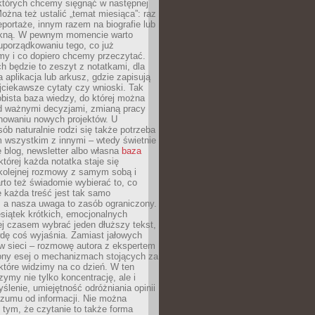
 których chcemy sięgnąć w następnej
Można też ustalić „temat miesiąca”: raz
eportaże, innym razem na biografie lub
piękną. W pewnym momencie warto
uporządkowaniu tego, co już
my i co dopiero chcemy przeczytać.
ch będzie to zeszyt z notatkami, dla
a aplikacja lub arkusz, gdzie zapisują
jciekawsze cytaty czy wnioski. Tak
bista baza wiedzy, do której można
d ważnymi decyzjami, zmianą pracy
anowaniu nowych projektów. U
sób naturalnie rodzi się także potrzeba
m wszystkim z innymi – wtedy świetnie
 blog, newsletter albo własna
baza
tórej każda notatka staje się
kolejnej rozmowy z samym sobą i
to też świadomie wybierać to, co
 każda treść jest tak samo
, a nasza uwaga to zasób ograniczony.
siątek krótkich, emocjonalnych
j czasem wybrać jeden dłuższy tekst,
dę coś wyjaśnia. Zamiast jałowych
w sieci – rozmowę autora z ekspertem
iony esej o mechanizmach stojących za
które widzimy na co dzień. W ten
ymy nie tylko koncentrację, ale i
ślenie, umiejętność odróżniania opinii
szumu od informacji. Nie można
tym, że czytanie to także forma