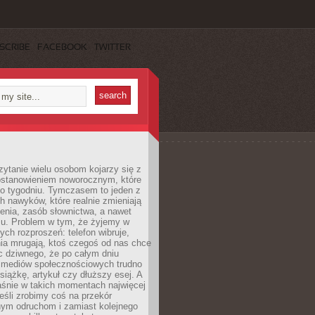
SCRIBE
FACEBOOK
TWITTER
ytanie wielu osobom kojarzy się z
stanowieniem noworocznym, które
po tygodniu. Tymczasem to jeden z
h nawyków, które realnie zmieniają
enia, zasób słownictwa, a nawet
su. Problem w tym, że żyjemy w
łych rozproszeń: telefon wibruje,
ia mrugają, ktoś czegoś od nas chce
Nic dziwnego, że po całym dniu
a mediów społecznościowych trudno
siążkę, artykuł czy dłuższy esej. A
aśnie w takich momentach najwięcej
eśli zrobimy coś na przekór
ym odruchom i zamiast kolejnego