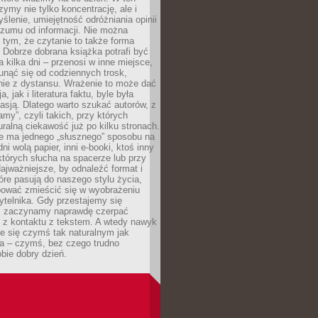
ymy nie tylko koncentrację, ale i
ślenie, umiejętność odróżniania opinii
szumu od informacji. Nie można
tym, że czytanie to także forma
Dobrze dobrana książka potrafi być
a kilka dni – przenosi w inne miejsce,
unąć się od codziennych trosk,
nie z dystansu. Wrażenie to może dać
a, jak i literatura faktu, byle była
asją. Dlatego warto szukać autorów, z
amy”, czyli takich, przy których
ralną ciekawość już po kilku stronach.
ie ma jednego „słusznego” sposobu na
ni wolą papier, inni e-booki, ktoś inny
których słucha na spacerze lub przy
ajważniejsze, by odnaleźć format i
tóre pasują do naszego stylu życia,
bować zmieścić się w wyobrażeniu
ytelnika. Gdy przestajemy się
 zaczynamy naprawdę czerpać
 z kontaktu z tekstem. A wtedy nawyk
je się czymś tak naturalnym jak
a – czymś, bez czego trudno
bie dobry dzień.