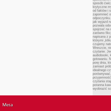
sposób ćwicz
krytyczne my
od faktów i 
zapomnieć o 
odpoczynku. 
jak wyjazd n
pozwala ods
spojrzeć na 
zarówno fikcj
napisana z p
którymi „klik
czujemy natu
Wreszcie, n
czytanie. Jed
audiobooki, 
gotowaniu. N
porę dnia, k
zamiast pró
idealnego cz
porównywać,
przyjemność
czytania sta
poranna kaw
wyobrazić so
Meta