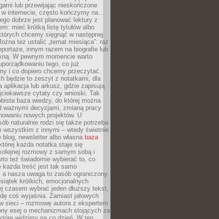
garni lub przewijając nieskończone
w w internecie, często kończymy na…
ego dobrze jest planować lektury z
m: mieć krótką listę tytułów albo
 których chcemy sięgnąć w następnej
Można też ustalić „temat miesiąca”: raz
eportaże, innym razem na biografie lub
piękną. W pewnym momencie warto
uporządkowaniu tego, co już
my i co dopiero chcemy przeczytać.
ch będzie to zeszyt z notatkami, dla
a aplikacja lub arkusz, gdzie zapisują
jciekawsze cytaty czy wnioski. Tak
bista baza wiedzy, do której można
d ważnymi decyzjami, zmianą pracy
anowaniu nowych projektów. U
sób naturalnie rodzi się także potrzeba
m wszystkim z innymi – wtedy świetnie
 blog, newsletter albo własna
baza
tórej każda notatka staje się
kolejnej rozmowy z samym sobą i
to też świadomie wybierać to, co
 każda treść jest tak samo
, a nasza uwaga to zasób ograniczony.
siątek krótkich, emocjonalnych
j czasem wybrać jeden dłuższy tekst,
dę coś wyjaśnia. Zamiast jałowych
w sieci – rozmowę autora z ekspertem
iony esej o mechanizmach stojących za
które widzimy na co dzień. W ten