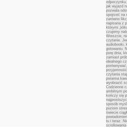
odpoczynku. 
jak wyjazd n
pozwala ods
spojrzeć na 
zarówno fikcj
napisana z p
którymi „klik
czujemy natu
Wreszcie, n
czytanie. Jed
audiobooki, 
gotowaniu. N
porę dnia, k
zamiast pró
idealnego cz
porównywać,
przyjemność
czytania sta
poranna kaw
wyobrazić so
Codzienne cz
ambitnym po
kończy się 
najprostszyc
sposób myśl
poziom stre
świecie ciąg
powiadomien
tu i teraz. 
scrollowani