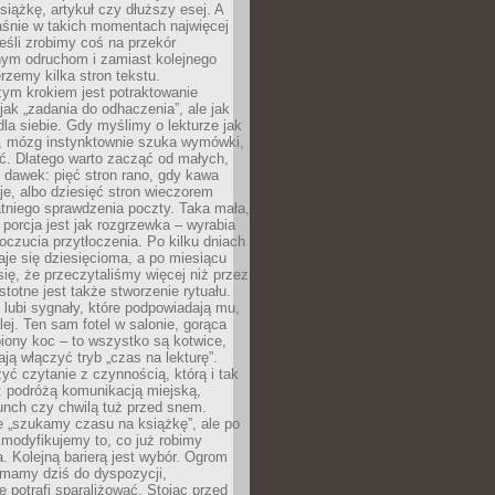
siążkę, artykuł czy dłuższy esej. A
aśnie w takich momentach najwięcej
eśli zrobimy coś na przekór
ym odruchom i zamiast kolejnego
erzemy kilka stron tekstu.
zym krokiem jest potraktowanie
 jak „zadania do odhaczenia”, ale jak
dla siebie. Gdy myślimy o lekturze jak
, mózg instynktownie szuka wymówki,
ąć. Dlatego warto zacząć od małych,
 dawek: pięć stron rano, gdy kawa
je, albo dziesięć stron wieczorem
tniego sprawdzenia poczty. Taka mała,
porcja jest jak rozgrzewka – wyrabia
czucia przytłoczenia. Po kilku dniach
taje się dziesięcioma, a po miesiącu
się, że przeczytaliśmy więcej niż przez
Istotne jest także stworzenie rytuału.
lubi sygnały, które podpowiadają mu,
lej. Ten sam fotel w salonie, gorąca
biony koc – to wszystko są kotwice,
ją włączyć tryb „czas na lekturę”.
yć czytanie z czynnością, którą i tak
 podróżą komunikacją miejską,
unch czy chwilą tuż przed snem.
 „szukamy czasu na książkę”, ale po
 modyfikujemy to, co już robimy
. Kolejną barierą jest wybór. Ogrom
y mamy dziś do dyspozycji,
e potrafi sparaliżować. Stojąc przed