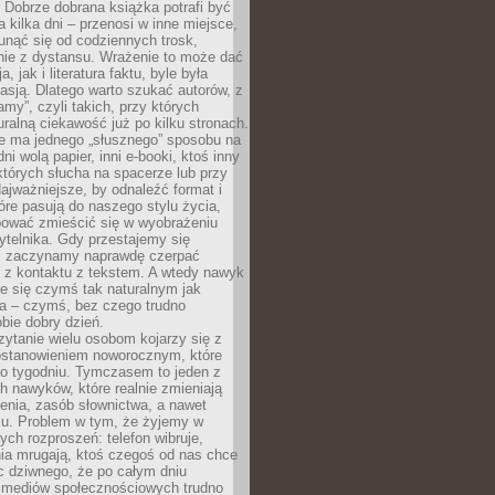
Dobrze dobrana książka potrafi być
a kilka dni – przenosi w inne miejsce,
unąć się od codziennych trosk,
nie z dystansu. Wrażenie to może dać
a, jak i literatura faktu, byle była
asją. Dlatego warto szukać autorów, z
amy”, czyli takich, przy których
ralną ciekawość już po kilku stronach.
ie ma jednego „słusznego” sposobu na
ni wolą papier, inni e-booki, ktoś inny
których słucha na spacerze lub przy
ajważniejsze, by odnaleźć format i
tóre pasują do naszego stylu życia,
bować zmieścić się w wyobrażeniu
ytelnika. Gdy przestajemy się
 zaczynamy naprawdę czerpać
 z kontaktu z tekstem. A wtedy nawyk
je się czymś tak naturalnym jak
a – czymś, bez czego trudno
bie dobry dzień.
ytanie wielu osobom kojarzy się z
stanowieniem noworocznym, które
po tygodniu. Tymczasem to jeden z
h nawyków, które realnie zmieniają
enia, zasób słownictwa, a nawet
su. Problem w tym, że żyjemy w
łych rozproszeń: telefon wibruje,
ia mrugają, ktoś czegoś od nas chce
Nic dziwnego, że po całym dniu
a mediów społecznościowych trudno