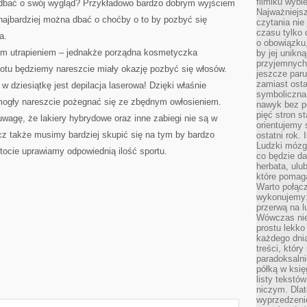
filmiku wybi
adbać o swój wygląd? Przykładowo bardzo dobrym wyjściem
Najważniejs
 najbardziej można dbać o choćby o to by pozbyć się
czytania nie
czasu tylko 
a.
o obowiązku
ym utrapieniem – jednakże porządna kosmetyczka
by jej unikn
przyjemnych
otu będziemy nareszcie miały okazję pozbyć się włosów.
jeszcze paru
zamiast osta
 dziesiątkę jest depilacja laserowa! Dzięki właśnie
symboliczna 
mogły nareszcie pożegnać się ze zbędnym owłosieniem.
nawyk bez po
pięć stron s
wagę, że lakiery hybrydowe oraz inne zabiegi nie są w
orientujemy 
lecz także musimy bardziej skupić się na tym by bardzo
ostatni rok. 
Ludzki mózg 
stocie uprawiamy odpowiednią ilość sportu.
co będzie da
herbata, ulu
które pomaga
Warto połącz
wykonujemy:
przerwą na l
Wówczas nie
prostu lekko
każdego dnia
treści, któr
paradoksalni
półką w księ
listy tekstó
niczym. Dlat
wyprzedzenie