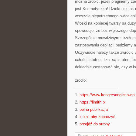
można zrobić, jeżeli pragniemy z
jest Kosmetyczka! Dzięki niej jak
wreszcie niepotrzebnego owłosieni
Włoski na kobiecej twarzy są duż
spowoduje, że bez większego kłop
Szczególnie prawdziwym strzałem w
zastosowaniu depilacji będziemy 
Oczywiście należy także zwrócić u
całości istotne. Tzn. są istotne, 
dokładnie zastanowić się, czy w i
źródło:
———————————
1.
https://www.kongresanglistow.pl
2.
https://limith.pl
3.
pełna publikacja
4.
kliknij aby zobaczyć
5.
przejdź do strony
CATEGORIES:
WET-OPINIA