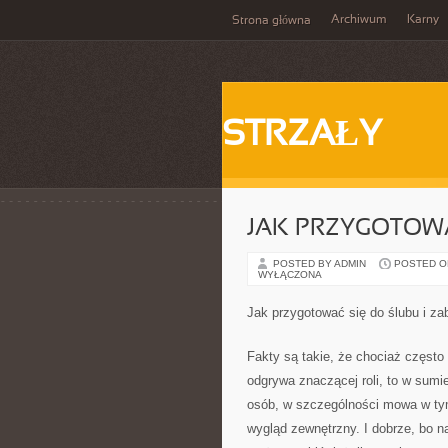
Archiwum
Karny
Strona główna
STRZAŁY
JAK PRZYGOTOWA
POSTED BY ADMIN
POSTED ON
WYŁĄCZONA
Jak przygotować się do ślubu i z
Fakty są takie, że chociaż często
odgrywa znaczącej roli, to w sum
osób, w szczególności mowa w ty
wygląd zewnętrzny. I dobrze, bo 