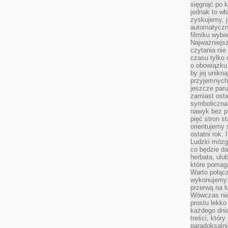
sięgnąć po k
jednak to wł
zyskujemy, j
automatyczn
filmiku wybi
Najważniejs
czytania nie
czasu tylko 
o obowiązku
by jej unikn
przyjemnych
jeszcze paru
zamiast osta
symboliczna 
nawyk bez po
pięć stron s
orientujemy 
ostatni rok. 
Ludzki mózg 
co będzie da
herbata, ulu
które pomaga
Warto połącz
wykonujemy:
przerwą na l
Wówczas nie
prostu lekko
każdego dnia
treści, któr
paradoksalni