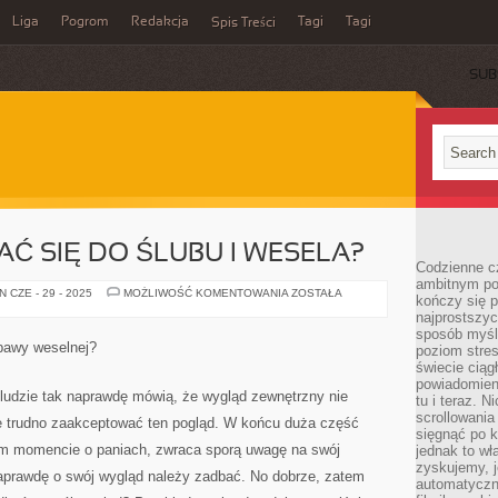
Liga
Pogrom
Redakcja
Tagi
Tagi
Spis Treści
SUB
Ć SIĘ DO ŚLUBU I WESELA?
Codzienne cz
ambitnym po
JAK
 CZE - 29 - 2025
MOŻLIWOŚĆ KOMENTOWANIA
ZOSTAŁA
kończy się 
PRZYGOTOWAĆ
najprostszyc
SIĘ
DO
sposób myśl
ŚLUBU
abawy weselnej?
poziom stre
I
WESELA?
świecie ciąg
powiadomien
 ludzie tak naprawdę mówią, że wygląd zewnętrzny nie
tu i teraz. 
scrollowani
ie trudno zaakceptować ten pogląd. W końcu duża część
sięgnąć po k
m momencie o paniach, zwraca sporą uwagę na swój
jednak to wł
zyskujemy, j
naprawdę o swój wygląd należy zadbać. No dobrze, zatem
automatyczn