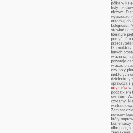
półką w księ
listy tekstó
niczym. Dlat
wyprzedzenie
autorów, do
kolejności. 
stawiać na r
literaturę 
pomyśleć o 
przeczytaliś
Dla niektóry
innych prost
wrażenia, na
powstaje oso
wracać prze
czy przy pl
niektórych o
dzielenia ty
sprawdza się
artykułów
w k
początkiem 
światem. War
czytamy. Nie
wartościowa
Zamiast dzie
newsów lepie
który napraw
komentarzy 
albo pogłęb
zjawiskami, 