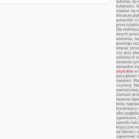
autorów, do
kolejności. 
stawiać na r
literaturę 
pomyśleć o 
przeczytaliś
Dla niektóry
innych prost
wrażenia, na
powstaje oso
wracać prze
czy przy pl
niektórych o
dzielenia ty
sprawdza się
artykułów
w k
początkiem 
światem. War
czytamy. Nie
wartościowa
Zamiast dzie
newsów lepie
który napraw
komentarzy 
albo pogłęb
zjawiskami, 
sposób ćwicz
krytyczne my
od faktów i 
zapomnieć o 