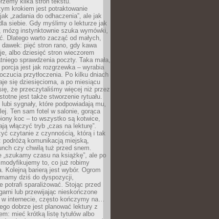
erzemy kilka stron tekstu.
zym krokiem jest potraktowanie
 jak „zadania do odhaczenia”, ale jak
dla siebie. Gdy myślimy o lekturze jak
, mózg instynktownie szuka wymówki,
ąć. Dlatego warto zacząć od małych,
 dawek: pięć stron rano, gdy kawa
je, albo dziesięć stron wieczorem
tniego sprawdzenia poczty. Taka mała,
porcja jest jak rozgrzewka – wyrabia
czucia przytłoczenia. Po kilku dniach
taje się dziesięcioma, a po miesiącu
się, że przeczytaliśmy więcej niż przez
Istotne jest także stworzenie rytuału.
lubi sygnały, które podpowiadają mu,
lej. Ten sam fotel w salonie, gorąca
biony koc – to wszystko są kotwice,
ją włączyć tryb „czas na lekturę”.
yć czytanie z czynnością, którą i tak
 podróżą komunikacją miejską,
unch czy chwilą tuż przed snem.
 „szukamy czasu na książkę”, ale po
 modyfikujemy to, co już robimy
. Kolejną barierą jest wybór. Ogrom
y mamy dziś do dyspozycji,
e potrafi sparaliżować. Stojąc przed
garni lub przewijając nieskończone
w w internecie, często kończymy na…
ego dobrze jest planować lektury z
m: mieć krótką listę tytułów albo