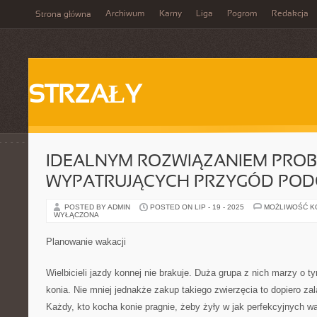
Archiwum
Karny
Liga
Pogrom
Redakcja
Strona główna
STRZAŁY
IDEALNYM ROZWIĄZANIEM PRO
WYPATRUJĄCYCH PRZYGÓD POD
POSTED BY ADMIN
POSTED ON LIP - 19 - 2025
MOŻLIWOŚĆ 
WYŁĄCZONA
Planowanie wakacji
Wielbicieli jazdy konnej nie brakuje. Duża grupa z nich marzy o 
konia. Nie mniej jednakże zakup takiego zwierzęcia to dopiero za
Każdy, kto kocha konie pragnie, żeby żyły w jak perfekcyjnych wa