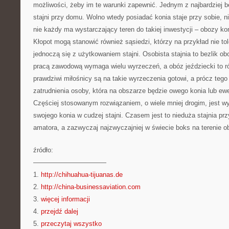
możliwości, żeby im te warunki zapewnić. Jednym z najbardziej b
stajni przy domu. Wolno wtedy posiadać konia staje przy sobie, n
nie każdy ma wystarczający teren do takiej inwestycji – obozy ko
Kłopot mogą stanowić również sąsiedzi, którzy na przykład nie tol
jednoczą się z użytkowaniem stajni. Osobista stajnia to bezlik o
pracą zawodową wymaga wielu wyrzeczeń, a obóz jeździecki to r
prawdziwi miłośnicy są na takie wyrzeczenia gotowi, a prócz tego
zatrudnienia osoby, która na obszarze będzie owego konia lub ewe
Częściej stosowanym rozwiązaniem, o wiele mniej drogim, jest w
swojego konia w cudzej stajni. Czasem jest to nieduża stajnia p
amatora, a zazwyczaj najzwyczajniej w świecie boks na terenie ob
źródło:
———————————
1.
http://chihuahua-tijuanas.de
2.
http://china-businessaviation.com
3.
więcej informacji
4.
przejdź dalej
5.
przeczytaj wszystko