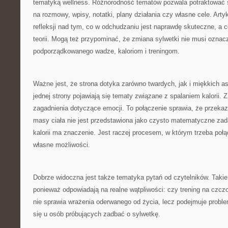
tematyką wellness. Różnorodność tematów pozwala potraktować s
na rozmowy, wpisy, notatki, plany działania czy własne cele. Ar
refleksji nad tym, co w odchudzaniu jest naprawdę skuteczne, a c
teorii. Mogą też przypominać, że zmiana sylwetki nie musi oznac
podporządkowanego wadze, kaloriom i treningom.
Ważne jest, że strona dotyka zarówno twardych, jak i miękkich 
jednej strony pojawiają się tematy związane z spalaniem kalorii. Z
zagadnienia dotyczące emocji. To połączenie sprawia, że przekaz 
masy ciała nie jest przedstawiona jako czysto matematyczne za
kalorii ma znaczenie. Jest raczej procesem, w którym trzeba połą
własne możliwości.
Dobrze widoczna jest także tematyka pytań od czytelników. Takie
ponieważ odpowiadają na realne wątpliwości: czy trening na czczo
nie sprawia wrażenia oderwanego od życia, lecz podejmuje proble
się u osób próbujących zadbać o sylwetkę.