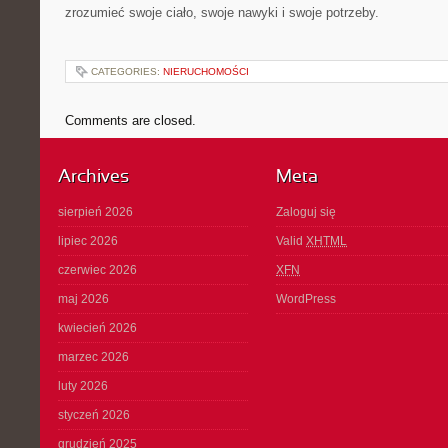
zrozumieć swoje ciało, swoje nawyki i swoje potrzeby.
CATEGORIES:
NIERUCHOMOŚCI
Comments are closed.
Archives
Meta
sierpień 2026
Zaloguj się
lipiec 2026
Valid
XHTML
czerwiec 2026
XFN
maj 2026
WordPress
kwiecień 2026
marzec 2026
luty 2026
styczeń 2026
grudzień 2025