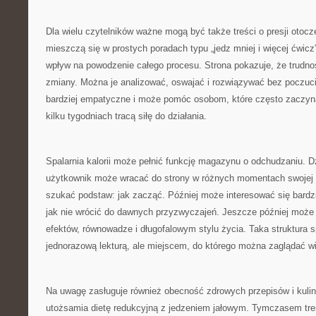
Dla wielu czytelników ważne mogą być także treści o presji otocz
mieszczą się w prostych poradach typu „jedz mniej i więcej ćwic
wpływ na powodzenie całego procesu. Strona pokazuje, że trudno
zmiany. Można je analizować, oswajać i rozwiązywać bez poczucia
bardziej empatyczne i może pomóc osobom, które często zaczyn
kilku tygodniach tracą siłę do działania.
Spalarnia kalorii może pełnić funkcję magazynu o odchudzaniu. D
użytkownik może wracać do strony w różnych momentach swojej 
szukać podstaw: jak zacząć. Później może interesować się bard
jak nie wrócić do dawnych przyzwyczajeń. Jeszcze później może
efektów, równowadze i długofalowym stylu życia. Taka struktura sp
jednorazową lekturą, ale miejscem, do którego można zaglądać wi
Na uwagę zasługuje również obecność zdrowych przepisów i kulina
utożsamia dietę redukcyjną z jedzeniem jałowym. Tymczasem tre