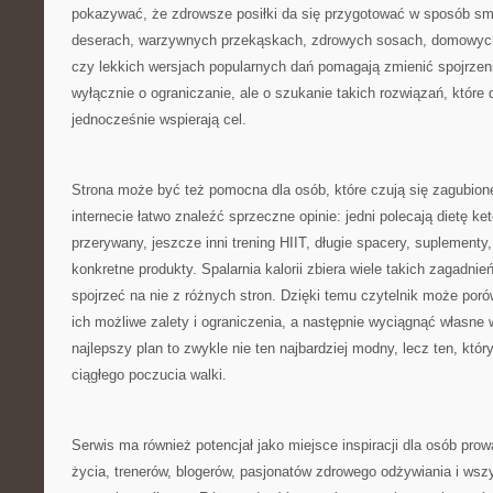
pokazywać, że zdrowsze posiłki da się przygotować w sposób sma
deserach, warzywnych przekąskach, zdrowych sosach, domowyc
czy lekkich wersjach popularnych dań pomagają zmienić spojrzeni
wyłącznie o ograniczanie, ale o szukanie takich rozwiązań, które 
jednocześnie wspierają cel.
Strona może być też pomocna dla osób, które czują się zagubion
internecie łatwo znaleźć sprzeczne opinie: jedni polecają dietę ke
przerywany, jeszcze inni trening HIIT, długie spacery, suplementy
konkretne produkty. Spalarnia kalorii zbiera wiele takich zagadni
spojrzeć na nie z różnych stron. Dzięki temu czytelnik może por
ich możliwe zalety i ograniczenia, a następnie wyciągnąć własne 
najlepszy plan to zwykle nie ten najbardziej modny, lecz ten, któ
ciągłego poczucia walki.
Serwis ma również potencjał jako miejsce inspiracji dla osób pr
życia, trenerów, blogerów, pasjonatów zdrowego odżywiania i wszys