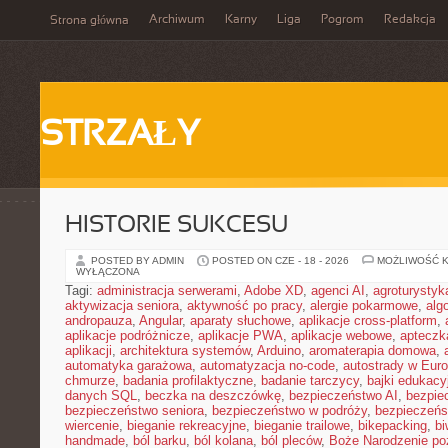
Archiwum
Karny
Liga
Pogrom
Redakcja
Strona główna
STRZAŁY
HISTORIE SUKCESU
POSTED BY ADMIN
POSTED ON CZE - 18 - 2026
MOŻLIWOŚĆ 
WYŁĄCZONA
Tagi:
administracja serwerami
,
Adobe XD
,
agenci AI
,
agroturysty
aktywizacja seniora
,
aktywność po pracy
,
alergie pokarmowe
,
alg
andropauza
,
Angular
,
aparaty słuchowe
,
aplikacje cross-platform
,
aplikacje podróżnicze
,
aplikacje PWA
,
aplikacje webowe
,
apteczk
aplikacji
,
architektura systemów
,
Arduino
,
aromaterapia domowa
,
automatyka garażowa
,
automatyzacja no-code
,
autostrady w Euro
chmurze
,
badania profilaktyczne
,
badanie tarczycy
,
bajki edukacy
danych SQL
,
beczka na deszczówkę
,
bezpieczeństwo AI
,
bezpie
bezpieczeństwo seniora
,
bezpieczeństwo w podróży
,
bezpieczeńs
wiercenie
,
bieganie rekreacyjne
,
bieganie trailowe
,
bikepacking
,
b
handmade
,
ból barku
,
ból kolana
,
ból pleców
,
Boże Narodzenie p