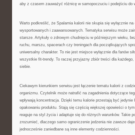
aby z czasem zauważyć różnicę w samopoczuciu i podejściu do w
Warto podkreślić, że Spalarnia kalorii nie skupia się wyłącznie n
wysportowanych i zaawansowanych. Tematyka serwisu może zain
starsze. Artykuły o zdrowym chudnięciu w późniejszym wieku, b
ruchu, marszu, spacerach czy treningach dla początkujących spra
uniwersalny charakter. To nie jest miejsce wyłącznie dla fanów s
wszystkie fit-trendy. To raczej przyjazny zbiór treści dla każdego,
siebie.
Ciekawym kierunkiem serwisu jest łączenie tematu kalorii z cod
organizmu. Czytelnik może natrafić na zagadnienia dotyczące tego
wpływają koncentracja. Dzięki temu kalorie przestają być jedynie 
opakowaniu produktu. Stają się częścią większej opowieści o tym,
reaguje na styl życia i adaptuje się do różnych warunków. Takie p
zrozumieć, dlaczego samo ograniczenie jedzenia nie zawsze daje 
jednocześnie zaniedbane są inne elementy codzienności.