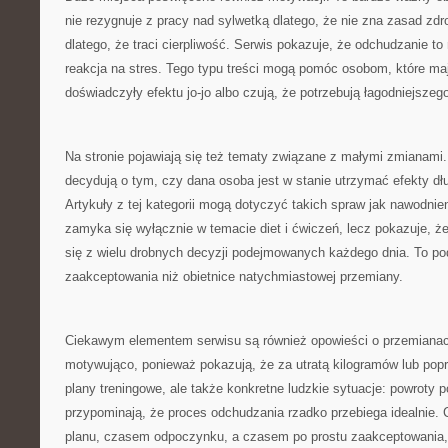
nie rezygnuje z pracy nad sylwetką dlatego, że nie zna zasad zd
dlatego, że traci cierpliwość. Serwis pokazuje, że odchudzanie to n
reakcja na stres. Tego typu treści mogą pomóc osobom, które maj
doświadczyły efektu jo-jo albo czują, że potrzebują łagodniejszeg
Na stronie pojawiają się też tematy związane z małymi zmianami.
decydują o tym, czy dana osoba jest w stanie utrzymać efekty dłuż
Artykuły z tej kategorii mogą dotyczyć takich spraw jak nawodnien
zamyka się wyłącznie w temacie diet i ćwiczeń, lecz pokazuje, że
się z wielu drobnych decyzji podejmowanych każdego dnia. To pode
zaakceptowania niż obietnice natychmiastowej przemiany.
Ciekawym elementem serwisu są również opowieści o przemianach
motywująco, ponieważ pokazują, że za utratą kilogramów lub popr
plany treningowe, ale także konkretne ludzkie sytuacje: powroty po
przypominają, że proces odchudzania rzadko przebiega idealnie
planu, czasem odpoczynku, a czasem po prostu zaakceptowania,