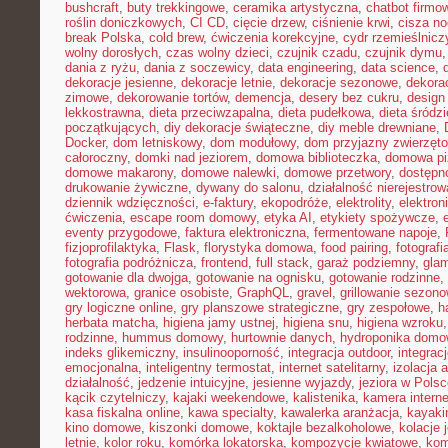
bushcraft
,
buty trekkingowe
,
ceramika artystyczna
,
chatbot firmo
roślin doniczkowych
,
CI CD
,
cięcie drzew
,
ciśnienie krwi
,
cisza n
break Polska
,
cold brew
,
ćwiczenia korekcyjne
,
cydr rzemieślnicz
wolny dorosłych
,
czas wolny dzieci
,
czujnik czadu
,
czujnik dymu
dania z ryżu
,
dania z soczewicy
,
data engineering
,
data science
,
dekoracje jesienne
,
dekoracje letnie
,
dekoracje sezonowe
,
dekora
zimowe
,
dekorowanie tortów
,
demencja
,
desery bez cukru
,
design
lekkostrawna
,
dieta przeciwzapalna
,
dieta pudełkowa
,
dieta śródz
początkujących
,
diy dekoracje świąteczne
,
diy meble drewniane
,
Docker
,
dom letniskowy
,
dom modułowy
,
dom przyjazny zwierzęt
całoroczny
,
domki nad jeziorem
,
domowa biblioteczka
,
domowa pi
domowe makarony
,
domowe nalewki
,
domowe przetwory
,
dostępn
drukowanie żywiczne
,
dywany do salonu
,
działalność nierejestro
dziennik wdzięczności
,
e-faktury
,
ekopodróże
,
elektrolity
,
elektron
ćwiczenia
,
escape room domowy
,
etyka AI
,
etykiety spożywcze
,
eventy przygodowe
,
faktura elektroniczna
,
fermentowane napoje
,
fizjoprofilaktyka
,
Flask
,
florystyka domowa
,
food pairing
,
fotografi
fotografia podróżnicza
,
frontend
,
full stack
,
garaż podziemny
,
gla
gotowanie dla dwojga
,
gotowanie na ognisku
,
gotowanie rodzinne
,
wektorowa
,
granice osobiste
,
GraphQL
,
gravel
,
grillowanie sezon
gry logiczne online
,
gry planszowe strategiczne
,
gry zespołowe
,
h
herbata matcha
,
higiena jamy ustnej
,
higiena snu
,
higiena wzroku
rodzinne
,
hummus domowy
,
hurtownie danych
,
hydroponika dom
indeks glikemiczny
,
insulinooporność
,
integracja outdoor
,
integrac
emocjonalna
,
inteligentny termostat
,
internet satelitarny
,
izolacja 
działalność
,
jedzenie intuicyjne
,
jesienne wyjazdy
,
jeziora w Pols
kącik czytelniczy
,
kajaki weekendowe
,
kalistenika
,
kamera intern
kasa fiskalna online
,
kawa specialty
,
kawalerka aranżacja
,
kayaki
kino domowe
,
kiszonki domowe
,
koktajle bezalkoholowe
,
kolacje
letnie
,
kolor roku
,
komórka lokatorska
,
kompozycje kwiatowe
,
kom