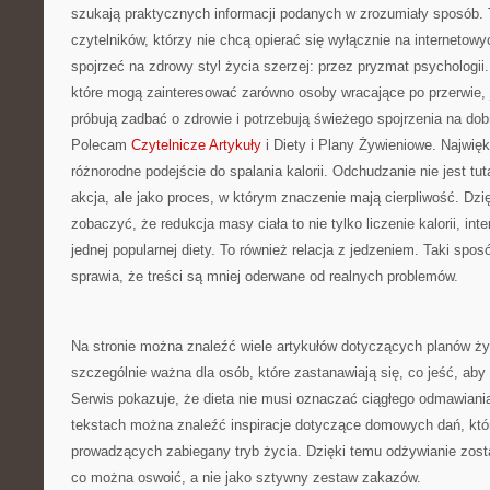
szukają praktycznych informacji podanych w zrozumiały sposób. 
czytelników, którzy nie chcą opierać się wyłącznie na internetowy
spojrzeć na zdrowy styl życia szerzej: przez pryzmat psychologii
które mogą zainteresować zarówno osoby wracające po przerwie, j
próbują zadbać o zdrowie i potrzebują świeżego spojrzenia na do
Polecam
Czytelnicze Artykuły
i Diety i Plany Żywieniowe. Najwięk
różnorodne podejście do spalania kalorii. Odchudzanie nie jest tut
akcja, ale jako proces, w którym znaczenie mają cierpliwość. Dzi
zobaczyć, że redukcja masy ciała to nie tylko liczenie kalorii, in
jednej popularnej diety. To również relacja z jedzeniem. Taki spo
sprawia, że treści są mniej oderwane od realnych problemów.
Na stronie można znaleźć wiele artykułów dotyczących planów ż
szczególnie ważna dla osób, które zastanawiają się, co jeść, aby
Serwis pokazuje, że dieta nie musi oznaczać ciągłego odmawiani
tekstach można znaleźć inspiracje dotyczące domowych dań, któ
prowadzących zabiegany tryb życia. Dzięki temu odżywianie zost
co można oswoić, a nie jako sztywny zestaw zakazów.