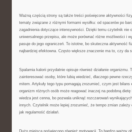
Ważną częścią strony są także treści poświęcone aktywności fiz
tematy związane z różnymi formami wysiłku: od spacerów po bard
zagadnienia dotyczące intensywności. Dzięki temu czytelnik nie 
uniwersalnego przepisu, ale może porównać różne możliwości i wy
pasuje do jego ograniczeń. To istotne, bo skuteczna aktywność f
najbardziej efektowna. Często większe znaczenie ma to, czy da s
Spalarnia kalorii przydatnie opisuje również działanie organizmu. 
zainteresować osoby, które lubią wiedzieć, dlaczego pewne rzeczy 
mitem. Artykuły tego typu pomagają zrozumieć, czym jest bilans 
organizm różnych osób może reagować inaczej na podobną dietę l
wiedza jest cenna, bo pozwala uniknąć rozczarowań wynikającyc
innych. Czytelnik może lepiej zrozumieć, że tempo zmian zależy 
jak regularność działań.
Dużo miejsca poświęcono również motywacji. To bardzo ważny ob