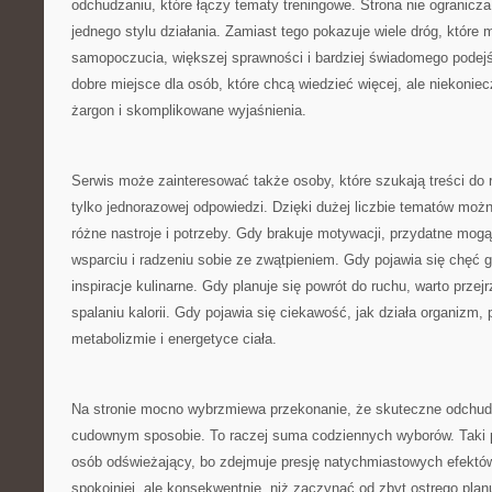
odchudzaniu, które łączy tematy treningowe. Strona nie ogranicza
jednego stylu działania. Zamiast tego pokazuje wiele dróg, które
samopoczucia, większej sprawności i bardziej świadomego podejś
dobre miejsce dla osób, które chcą wiedzieć więcej, ale niekoniec
żargon i skomplikowane wyjaśnienia.
Serwis może zainteresować także osoby, które szukają treści do r
tylko jednorazowej odpowiedzi. Dzięki dużej liczbie tematów moż
różne nastroje i potrzeby. Gdy brakuje motywacji, przydatne mogą
wsparciu i radzeniu sobie ze zwątpieniem. Gdy pojawia się chęć
inspiracje kulinarne. Gdy planuje się powrót do ruchu, warto przejr
spalaniu kalorii. Gdy pojawia się ciekawość, jak działa organizm
metabolizmie i energetyce ciała.
Na stronie mocno wybrzmiewa przekonanie, że skuteczne odchud
cudownym sposobie. To raczej suma codziennych wyborów. Taki 
osób odświeżający, bo zdejmuje presję natychmiastowych efektów.
spokojniej, ale konsekwentnie, niż zaczynać od zbyt ostrego plan