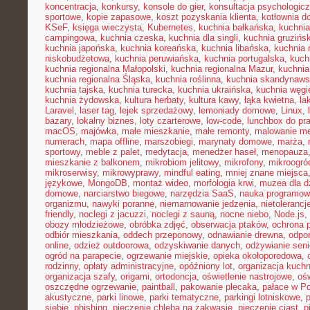
koncentracja
,
konkursy
,
konsole do gier
,
konsultacja psychologic
sportowe
,
kopie zapasowe
,
koszt pozyskania klienta
,
kotłownia 
KSeF
,
księga wieczysta
,
Kubernetes
,
kuchnia bałkańska
,
kuchnia
campingowa
,
kuchnia czeska
,
kuchnia dla singli
,
kuchnia gruzińs
kuchnia japońska
,
kuchnia koreańska
,
kuchnia libańska
,
kuchnia
niskobudżetowa
,
kuchnia peruwiańska
,
kuchnia portugalska
,
kuch
kuchnia regionalna Małopolski
,
kuchnia regionalna Mazur
,
kuchnia
kuchnia regionalna Śląska
,
kuchnia roślinna
,
kuchnia skandynaw
kuchnia tajska
,
kuchnia turecka
,
kuchnia ukraińska
,
kuchnia węgi
kuchnia żydowska
,
kultura herbaty
,
kultura kawy
,
łąka kwietna
,
la
Laravel
,
laser tag
,
lejek sprzedażowy
,
lemoniady domowe
,
Linux
,
bazary
,
lokalny biznes
,
loty czarterowe
,
low-code
,
lunchbox do pr
macOS
,
majówka
,
małe mieszkanie
,
małe remonty
,
malowanie me
numerach
,
mapa offline
,
marszobiegi
,
marynaty domowe
,
marża
,
sportowy
,
meble z palet
,
medytacja
,
menedżer haseł
,
menopauza
mieszkanie z balkonem
,
mikrobiom jelitowy
,
mikrofony
,
mikroogró
mikroserwisy
,
mikrowyprawy
,
mindful eating
,
mniej znane miejsca
językowe
,
MongoDB
,
montaż wideo
,
morfologia krwi
,
muzea dla d
domowe
,
narciarstwo biegowe
,
narzędzia SaaS
,
nauka programow
organizmu
,
nawyki poranne
,
niemarnowanie jedzenia
,
nietoleranc
friendly
,
noclegi z jacuzzi
,
noclegi z sauną
,
nocne niebo
,
Node.js
,
obozy młodzieżowe
,
obróbka zdjęć
,
obserwacja ptaków
,
ochrona 
odbiór mieszkania
,
oddech przeponowy
,
odnawianie drewna
,
odpo
online
,
odzież outdoorowa
,
odzyskiwanie danych
,
odżywianie sen
ogród na parapecie
,
ogrzewanie miejskie
,
opieka okołoporodowa
,
rodzinny
,
opłaty administracyjne
,
opóźniony lot
,
organizacja kuchn
organizacja szafy
,
origami
,
ortodoncja
,
oświetlenie nastrojowe
,
ośw
oszczędne ogrzewanie
,
paintball
,
pakowanie plecaka
,
pałace w P
akustyczne
,
parki linowe
,
parki tematyczne
,
parkingi lotniskowe
,
siebie
,
phishing
,
pieczenie chleba na zakwasie
,
pieczenie ciast
,
p