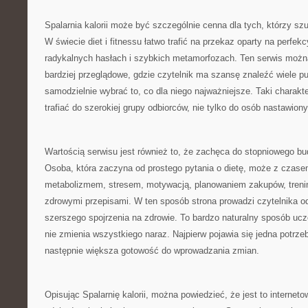
Spalarnia kalorii może być szczególnie cenna dla tych, którzy szu
W świecie diet i fitnessu łatwo trafić na przekaz oparty na perfek
radykalnych hasłach i szybkich metamorfozach. Ten serwis możn
bardziej przeglądowe, gdzie czytelnik ma szansę znaleźć wiele p
samodzielnie wybrać to, co dla niego najważniejsze. Taki charakt
trafiać do szerokiej grupy odbiorców, nie tylko do osób nastawion
Wartością serwisu jest również to, że zachęca do stopniowego b
Osoba, która zaczyna od prostego pytania o dietę, może z czas
metabolizmem, stresem, motywacją, planowaniem zakupów, treni
zdrowymi przepisami. W ten sposób strona prowadzi czytelnika o
szerszego spojrzenia na zdrowie. To bardzo naturalny sposób ucz
nie zmienia wszystkiego naraz. Najpierw pojawia się jedna potrzeb
następnie większa gotowość do wprowadzania zmian.
Opisując Spalarnię kalorii, można powiedzieć, że jest to interne