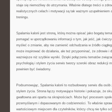
staje się niemożliwy do utrzymania. Właśnie dlatego treści o zd
realistycznych celach i motywacji są tak ważnym uzupełnieniem a
treningu.
Spalarnia kalorii jest stroną, którą można opisać jako bogatą tema
pomagać w uporządkowaniu informacji o tym, jak jeść, jak ćwiczy
myśleć o zmianie, aby nie zamienić odchudzania w źródło ciągłego
może inspirować do działania, ale też przypominać, że zdrowie i
ważniejsze niż szybkie wyniki. Dzięki połączeniu tematów związa
psychologią i stylem życia serwis tworzy szeroki obraz redukcji m
powinien być świadomy.
Podsumowując, Spalarnia kalorii to rozbudowany serwis dla osó
stylem życia. Strona łączy motywujące historie i pokazuje, że s
gwałtowna ani oparta na skrajnościach. Może być procesem spok
przemyślanym i dopasowanym do codzienności. To właśnie spraw
wartościowym miejscem dla czytelników, którzy chcą nie tylko sch