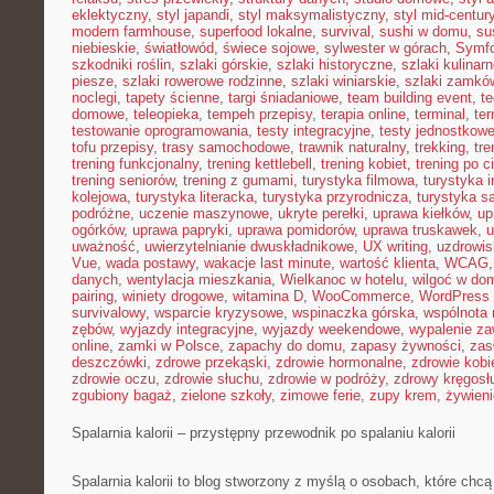
eklektyczny
,
styl japandi
,
styl maksymalistyczny
,
styl mid-centur
modern farmhouse
,
superfood lokalne
,
survival
,
sushi w domu
,
su
niebieskie
,
światłowód
,
świece sojowe
,
sylwester w górach
,
Symf
szkodniki roślin
,
szlaki górskie
,
szlaki historyczne
,
szlaki kulinar
piesze
,
szlaki rowerowe rodzinne
,
szlaki winiarskie
,
szlaki zamkó
noclegi
,
tapety ścienne
,
targi śniadaniowe
,
team building event
,
t
domowe
,
teleopieka
,
tempeh przepisy
,
terapia online
,
terminal
,
ter
testowanie oprogramowania
,
testy integracyjne
,
testy jednostkow
tofu przepisy
,
trasy samochodowe
,
trawnik naturalny
,
trekking
,
tre
trening funkcjonalny
,
trening kettlebell
,
trening kobiet
,
trening po c
trening seniorów
,
trening z gumami
,
turystyka filmowa
,
turystyka i
kolejowa
,
turystyka literacka
,
turystyka przyrodnicza
,
turystyka s
podróżne
,
uczenie maszynowe
,
ukryte perełki
,
uprawa kiełków
,
up
ogórków
,
uprawa papryki
,
uprawa pomidorów
,
uprawa truskawek
,
u
uważność
,
uwierzytelnianie dwuskładnikowe
,
UX writing
,
uzdrowis
Vue
,
wada postawy
,
wakacje last minute
,
wartość klienta
,
WCAG
danych
,
wentylacja mieszkania
,
Wielkanoc w hotelu
,
wilgoć w do
pairing
,
winiety drogowe
,
witamina D
,
WooCommerce
,
WordPress 
survivalowy
,
wsparcie kryzysowe
,
wspinaczka górska
,
wspólnota
zębów
,
wyjazdy integracyjne
,
wyjazdy weekendowe
,
wypalenie z
online
,
zamki w Polsce
,
zapachy do domu
,
zapasy żywności
,
zasł
deszczówki
,
zdrowe przekąski
,
zdrowie hormonalne
,
zdrowie kobi
zdrowie oczu
,
zdrowie słuchu
,
zdrowie w podróży
,
zdrowy kręgosł
zgubiony bagaż
,
zielone szkoły
,
zimowe ferie
,
zupy krem
,
żywieni
Spalarnia kalorii – przystępny przewodnik po spalaniu kalorii
Spalarnia kalorii to blog stworzony z myślą o osobach, które chcą