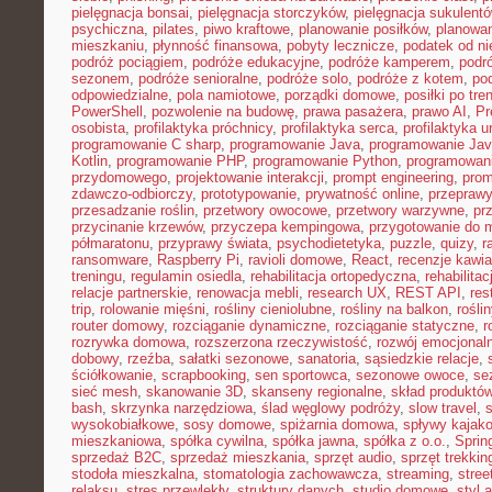
pielęgnacja bonsai
,
pielęgnacja storczyków
,
pielęgnacja sukulent
psychiczna
,
pilates
,
piwo kraftowe
,
planowanie posiłków
,
planowa
mieszkaniu
,
płynność finansowa
,
pobyty lecznicze
,
podatek od n
podróż pociągiem
,
podróże edukacyjne
,
podróże kamperem
,
podr
sezonem
,
podróże senioralne
,
podróże solo
,
podróże z kotem
,
po
odpowiedzialne
,
pola namiotowe
,
porządki domowe
,
posiłki po tre
PowerShell
,
pozwolenie na budowę
,
prawa pasażera
,
prawo AI
,
Pr
osobista
,
profilaktyka próchnicy
,
profilaktyka serca
,
profilaktyka 
programowanie C sharp
,
programowanie Java
,
programowanie Jav
Kotlin
,
programowanie PHP
,
programowanie Python
,
programowani
przydomowego
,
projektowanie interakcji
,
prompt engineering
,
prom
zdawczo-odbiorczy
,
prototypowanie
,
prywatność online
,
przepraw
przesadzanie roślin
,
przetwory owocowe
,
przetwory warzywne
,
pr
przycinanie krzewów
,
przyczepa kempingowa
,
przygotowanie do 
półmaratonu
,
przyprawy świata
,
psychodietetyka
,
puzzle
,
quizy
,
r
ransomware
,
Raspberry Pi
,
ravioli domowe
,
React
,
recenzje kawia
treningu
,
regulamin osiedla
,
rehabilitacja ortopedyczna
,
rehabilitac
relacje partnerskie
,
renowacja mebli
,
research UX
,
REST API
,
res
trip
,
rolowanie mięśni
,
rośliny cieniolubne
,
rośliny na balkon
,
rośli
router domowy
,
rozciąganie dynamiczne
,
rozciąganie statyczne
,
r
rozrywka domowa
,
rozszerzona rzeczywistość
,
rozwój emocjonal
dobowy
,
rzeźba
,
sałatki sezonowe
,
sanatoria
,
sąsiedzkie relacje
,
ściółkowanie
,
scrapbooking
,
sen sportowca
,
sezonowe owoce
,
se
sieć mesh
,
skanowanie 3D
,
skanseny regionalne
,
skład produktó
bash
,
skrzynka narzędziowa
,
ślad węglowy podróży
,
slow travel
,
wysokobiałkowe
,
sosy domowe
,
spiżarnia domowa
,
spływy kajak
mieszkaniowa
,
spółka cywilna
,
spółka jawna
,
spółka z o.o.
,
Sprin
sprzedaż B2C
,
sprzedaż mieszkania
,
sprzęt audio
,
sprzęt trekki
stodoła mieszkalna
,
stomatologia zachowawcza
,
streaming
,
stree
relaksu
,
stres przewlekły
,
struktury danych
,
studio domowe
,
styl 