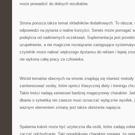
może prowadzić do dobrych rezultatów.
Strona porusza także temat składników dodatkowych. To obszar,
odpowiedzi na pytania o realne korzyści. Serwis może pomagać w
podejścia od nadmiernych oczekiwań. Suplementacja jest przeds
uzupełnienie, a nie magiczne rozwiązanie zastępujące systematy
czytelnik może nabrać większego dystansu do reklam i lepiej zro
nie wykona całej pracy za człowieka.
Wśród tematów obecnych na stronie znajdują się również metody
zainteresować osoby, które oprócz klasycznej diety i treningu ch
Takie treści nadają serwisowi bardziej magazynowy charakter. Je
dbanie o sylwetkę nie zawsze musi oznaczać wyłącznie wysiłek, p
ważnym elementem zmiany jest także obniżenie napięcia.
Spalarnia kalorii może być użyteczna dla osób, które zadają sobie
zacząć odchudzanie. Taki poradnikowy charakter sprawia, że serw