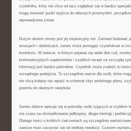
czytelnika, który nie chce od razu zagłębiać się w bardzo specjali
mogą stanowić punkt wyjścia do własnych przemyśleń, porządkow
wprowadzania zmian.
Dużym atutem strony jest jej inspiracyjny ton. Zamiast budować 
emocjach i obietnicach, serwis może pomagać czytelnikowi w zr
kontekstu. W świecie, w którym pojawia się wiele diet cud, modny
kontrowersyjnych suplementów i szybkich recept na szczupłą syl
informacji jest bardzo potrzebne. Czytelnik może znaleźć tu treści
rozsądnego podejścia. To szczególnie ważne dla osób, które mają
nie chcą kolejny raz wpaść w schemat zbyt ambitnego planu, szy
powrotu do dawnych nawyków.
Serwis dobrze wpisuje się w potrzeby osób żyjących w szybkim te
ma czasu na skomplikowane jadłospisy, długie treningi i perfekcy
Dlatego treści o krótkich ćwiczeniach są szczególnie wartościow
zawsze musi zaczynać się od wielkiej rewolucji. Czasem wystarcz