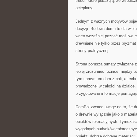
treści, które pokazują, że współ
ocieplony.
Jednym z ważnych motywów pojawia
decyzji. Budowa domu to dla wielu
warto wcześniej poznać możliwe 
drewniane nie tylko przez pryzmat
strony praktycznej.
Strona porusza tematy związane z
lepiej zrozumieć różnice między 
tym samym co dom z bali, a techno
prowadzonej w całości na działce.
przygotowane informacje pomagają
DomPol zwraca uwagę na to, że do
o drewnie wyłącznie jako o materi
obiektów rekreacyjnych. Tymczas
wygodnych budynków całorocznych
projekt, dobrze dobrane materiały,