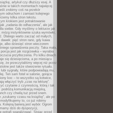
siążkę, artykuł czy dłuższy esej. A
aśnie w takich momentach najwięcej
eśli zrobimy coś na przekór
ym odruchom i zamiast kolejnego
erzemy kilka stron tekstu.
zym krokiem jest potraktowanie
 jak „zadania do odhaczenia”, ale jak
dla siebie. Gdy myślimy o lekturze jak
, mózg instynktownie szuka wymówki,
ąć. Dlatego warto zacząć od małych,
 dawek: pięć stron rano, gdy kawa
je, albo dziesięć stron wieczorem
tniego sprawdzenia poczty. Taka mała,
porcja jest jak rozgrzewka – wyrabia
czucia przytłoczenia. Po kilku dniach
taje się dziesięcioma, a po miesiącu
się, że przeczytaliśmy więcej niż przez
Istotne jest także stworzenie rytuału.
lubi sygnały, które podpowiadają mu,
lej. Ten sam fotel w salonie, gorąca
biony koc – to wszystko są kotwice,
ją włączyć tryb „czas na lekturę”.
yć czytanie z czynnością, którą i tak
 podróżą komunikacją miejską,
unch czy chwilą tuż przed snem.
 „szukamy czasu na książkę”, ale po
 modyfikujemy to, co już robimy
. Kolejną barierą jest wybór. Ogrom
y mamy dziś do dyspozycji,
e potrafi sparaliżować. Stojąc przed