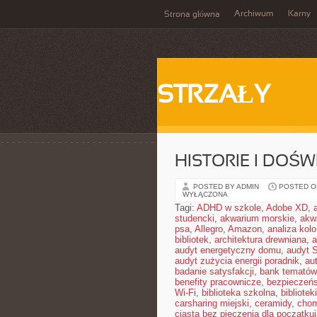
Archiwum
Karny
Strona główna
STRZAŁY
HISTORIE I DOŚ
POSTED BY ADMIN
POSTED ON 
WYŁĄCZONA
Tagi:
ADHD w szkole
,
Adobe XD
,
studencki
,
akwarium morskie
,
akw
psa
,
Allegro
,
Amazon
,
analiza kol
bibliotek
,
architektura drewniana
,
a
audyt energetyczny domu
,
audyt 
audyt zużycia energii poradnik
,
au
badanie satysfakcji
,
bank tematów
benefity pracownicze
,
bezpieczeńs
Wi-Fi
,
biblioteka szkolna
,
bibliotek
carsharing miejski
,
ceramidy
,
chom
ciasta bez pieczenia dla początku