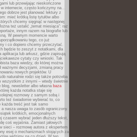
garni lub przewijając nieskończone
w w internecie, często kończymy na…
ego dobrze jest planować lektury z
m: mieć krótką listę tytułów albo
 których chcemy sięgnąć w następnej
Można też ustalić „temat miesiąca”: raz
eportaże, innym razem na biografie lub
piękną. W pewnym momencie warto
uporządkowaniu tego, co już
my i co dopiero chcemy przeczytać.
ch będzie to zeszyt z notatkami, dla
a aplikacja lub arkusz, gdzie zapisują
jciekawsze cytaty czy wnioski. Tak
bista baza wiedzy, do której można
d ważnymi decyzjami, zmianą pracy
anowaniu nowych projektów. U
sób naturalnie rodzi się także potrzeba
m wszystkim z innymi – wtedy świetnie
 blog, newsletter albo własna
baza
tórej każda notatka staje się
kolejnej rozmowy z samym sobą i
to też świadomie wybierać to, co
 każda treść jest tak samo
, a nasza uwaga to zasób ograniczony.
siątek krótkich, emocjonalnych
j czasem wybrać jeden dłuższy tekst,
dę coś wyjaśnia. Zamiast jałowych
w sieci – rozmowę autora z ekspertem
iony esej o mechanizmach stojących za
które widzimy na co dzień. W ten