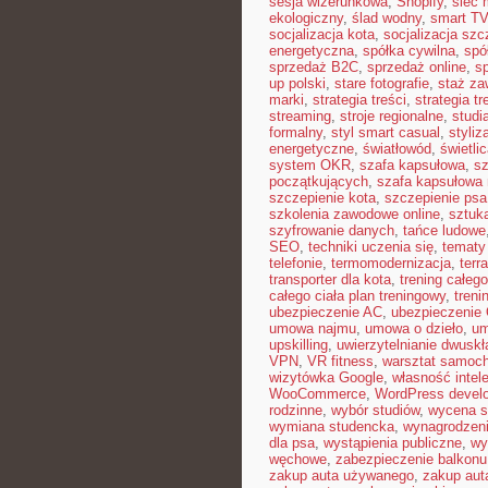
sesja wizerunkowa
,
Shopify
,
sieć
ekologiczny
,
ślad wodny
,
smart TV
socjalizacja kota
,
socjalizacja szc
energetyczna
,
spółka cywilna
,
spó
sprzedaż B2C
,
sprzedaż online
,
s
up polski
,
stare fotografie
,
staż z
marki
,
strategia treści
,
strategia t
streaming
,
stroje regionalne
,
studi
formalny
,
styl smart casual
,
styliz
energetyczne
,
światłowód
,
świetli
system OKR
,
szafa kapsułowa
,
sz
początkujących
,
szafa kapsułowa n
szczepienie kota
,
szczepienie psa
szkolenia zawodowe online
,
sztuk
szyfrowanie danych
,
tańce ludowe
SEO
,
techniki uczenia się
,
tematy
telefonie
,
termomodernizacja
,
terr
transporter dla kota
,
trening całego
całego ciała plan treningowy
,
treni
ubezpieczenie AC
,
ubezpieczenie
umowa najmu
,
umowa o dzieło
,
um
upskilling
,
uwierzytelnianie dwusk
VPN
,
VR fitness
,
warsztat samoc
wizytówka Google
,
własność intel
WooCommerce
,
WordPress devel
rodzinne
,
wybór studiów
,
wycena s
wymiana studencka
,
wynagrodzen
dla psa
,
wystąpienia publiczne
,
wy
węchowe
,
zabezpieczenie balkonu
zakup auta używanego
,
zakup aut