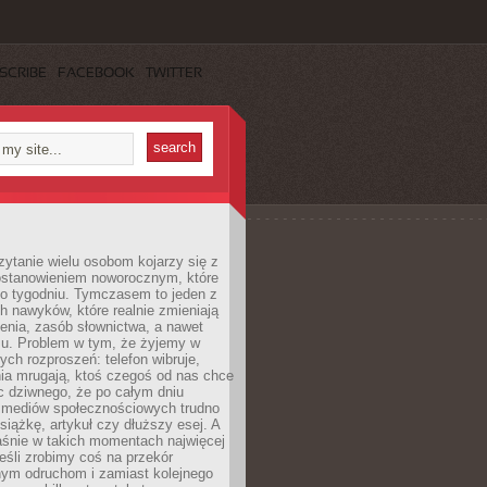
SCRIBE
FACEBOOK
TWITTER
ytanie wielu osobom kojarzy się z
stanowieniem noworocznym, które
po tygodniu. Tymczasem to jeden z
h nawyków, które realnie zmieniają
enia, zasób słownictwa, a nawet
su. Problem w tym, że żyjemy w
łych rozproszeń: telefon wibruje,
ia mrugają, ktoś czegoś od nas chce
Nic dziwnego, że po całym dniu
a mediów społecznościowych trudno
siążkę, artykuł czy dłuższy esej. A
aśnie w takich momentach najwięcej
eśli zrobimy coś na przekór
ym odruchom i zamiast kolejnego