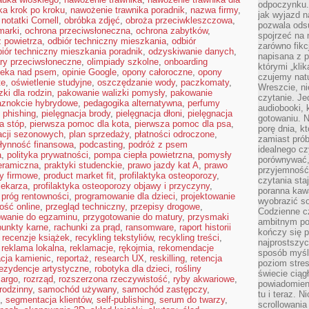
odpoczynku. 
ka krok po kroku
,
nawożenie trawnika poradnik
,
nazwa firmy
,
jak wyjazd n
,
notatki Cornell
,
obróbka zdjęć
,
obroża przeciwkleszczowa
,
pozwala ods
marki
,
ochrona przeciwsłoneczna
,
ochrona zabytków
,
spojrzeć na 
 powietrza
,
odbiór techniczny mieszkania
,
odbiór
zarówno fikcj
biór techniczny mieszkania poradnik
,
odzyskiwanie danych
,
napisana z p
ary przeciwsłoneczne
,
olimpiady szkolne
,
onboarding
którymi „klik
ieka nad psem
,
opinie Google
,
opony całoroczne
,
opony
czujemy natu
te
,
oświetlenie studyjne
,
oszczędzanie wody
,
paczkomaty
,
Wreszcie, n
ki dla rodzin
,
pakowanie walizki pomysły
,
pakowanie
czytanie. Jed
aznokcie hybrydowe
,
pedagogika alternatywna
,
perfumy
audiobooki, 
,
phishing
,
pielęgnacja brody
,
pielęgnacja dłoni
,
pielęgnacja
gotowaniu. N
a stóp
,
pierwsza pomoc dla kota
,
pierwsza pomoc dla psa
,
porę dnia, k
kacji sezonowych
,
plan sprzedaży
,
płatności odroczone
,
zamiast pró
łynność finansowa
,
podcasting
,
podróż z psem
idealnego cz
a
,
polityka prywatności
,
pompa ciepła powietrzna
,
pomysły
porównywać,
eramiczna
,
praktyki studenckie
,
prawo jazdy kat A
,
prawo
przyjemność
y firmowe
,
product market fit
,
profilaktyka osteoporozy
,
czytania sta
lekarza
,
profilaktyka osteoporozy objawy i przyczyny
,
poranna kaw
,
próg rentowności
,
programowanie dla dzieci
,
projektowanie
wyobrazić so
ość online
,
przegląd techniczny
,
przepisy drogowe
,
Codzienne cz
owanie do egzaminu
,
przygotowanie do matury
,
przysmaki
ambitnym po
punkty karne
,
rachunki za prąd
,
ransomware
,
raport historii
kończy się 
,
recenzje książek
,
recykling tekstyliów
,
recykling treści
,
najprostszyc
,
reklama lokalna
,
reklamacje
,
rękojmia
,
rekomendacje
sposób myśl
cja kamienic
,
reportaż
,
research UX
,
reskilling
,
retencja
poziom stre
rezydencje artystyczne
,
robotyka dla dzieci
,
rośliny
świecie ciąg
cargo
,
rozrząd
,
rozszerzona rzeczywistość
,
ryby akwariowe
,
powiadomien
rodzinny
,
samochód używany
,
samochód zastępczy
,
tu i teraz. 
,
segmentacja klientów
,
self-publishing
,
serum do twarzy
,
scrollowani