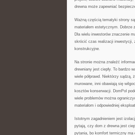
drewna może zapewniać bezpiecz
Ważną częścią tematyki strony s
materiałem estetycznym. Dobrze 
Dla wielu inwestorów znaczenie m
skrócić czas realizacji inwestycj
konstrukcyjne.
Na stronie można znaleźć informac
drewniany jest ciepły. To bardzo
wiele półprawd. Niektórzy sądzą, ż
murowane, inni obawiają się wilgo
kosztów konserwacji. DomPol pode
wiele problemów można ograniczyć
materiałom i odpowiedniej eksploat
Istotnym zagadnieniem jest izola
pytają, czy dom z drewna jest ciep
pytania, bo komfort termiczny m