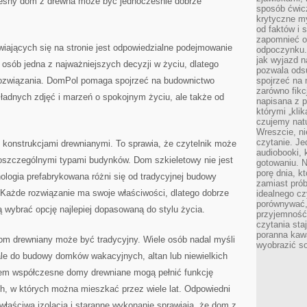
czesny dom z drewna może być jednocześnie dobrze
sposób ćwicz
krytyczne my
od faktów i 
zapomnieć o 
jących się na stronie jest odpowiedzialne podejmowanie
odpoczynku. 
jak wyjazd n
 osób jedna z najważniejszych decyzji w życiu, dlatego
pozwala ods
rozwiązania. DomPol pomaga spojrzeć na budownictwo
spojrzeć na 
zarówno fikcj
 ładnych zdjęć i marzeń o spokojnym życiu, ale także od
napisana z p
którymi „klik
czujemy natu
Wreszcie, n
czytanie. Jed
 konstrukcjami drewnianymi. To sprawia, że czytelnik może
audiobooki, 
poszczególnymi typami budynków. Dom szkieletowy nie jest
gotowaniu. N
porę dnia, k
logia prefabrykowana różni się od tradycyjnej budowy
zamiast pró
 Każde rozwiązanie ma swoje właściwości, dlatego dobrze
idealnego cz
porównywać,
 wybrać opcję najlepiej dopasowaną do stylu życia.
przyjemność
czytania sta
poranna kaw
m drewniany może być tradycyjny. Wiele osób nadal myśli
wyobrazić so
ale do budowy domków wakacyjnych, altan lub niewielkich
em współczesne domy drewniane mogą pełnić funkcję
, w których można mieszkać przez wiele lat. Odpowiedni
 właściwa izolacja i staranne wykonanie sprawiają, że dom z