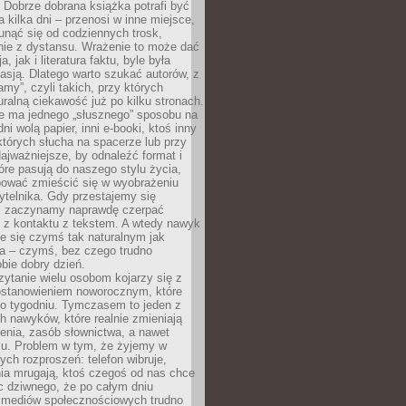
Dobrze dobrana książka potrafi być
a kilka dni – przenosi w inne miejsce,
unąć się od codziennych trosk,
nie z dystansu. Wrażenie to może dać
a, jak i literatura faktu, byle była
asją. Dlatego warto szukać autorów, z
amy”, czyli takich, przy których
ralną ciekawość już po kilku stronach.
ie ma jednego „słusznego” sposobu na
ni wolą papier, inni e-booki, ktoś inny
których słucha na spacerze lub przy
ajważniejsze, by odnaleźć format i
tóre pasują do naszego stylu życia,
bować zmieścić się w wyobrażeniu
ytelnika. Gdy przestajemy się
 zaczynamy naprawdę czerpać
 z kontaktu z tekstem. A wtedy nawyk
je się czymś tak naturalnym jak
a – czymś, bez czego trudno
bie dobry dzień.
ytanie wielu osobom kojarzy się z
stanowieniem noworocznym, które
po tygodniu. Tymczasem to jeden z
h nawyków, które realnie zmieniają
enia, zasób słownictwa, a nawet
su. Problem w tym, że żyjemy w
łych rozproszeń: telefon wibruje,
ia mrugają, ktoś czegoś od nas chce
Nic dziwnego, że po całym dniu
a mediów społecznościowych trudno