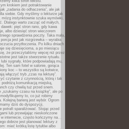
erzemy kilka stron tekstu.
zym krokiem jest potraktowanie
 jak „zadania do odhaczenia”, ale jak
dla siebie. Gdy myślimy o lekturze jak
, mózg instynktownie szuka wymówki,
ąć. Dlatego warto zacząć od małych,
 dawek: pięć stron rano, gdy kawa
je, albo dziesięć stron wieczorem
tniego sprawdzenia poczty. Taka mała,
porcja jest jak rozgrzewka – wyrabia
czucia przytłoczenia. Po kilku dniach
taje się dziesięcioma, a po miesiącu
się, że przeczytaliśmy więcej niż przez
Istotne jest także stworzenie rytuału.
lubi sygnały, które podpowiadają mu,
lej. Ten sam fotel w salonie, gorąca
biony koc – to wszystko są kotwice,
ją włączyć tryb „czas na lekturę”.
yć czytanie z czynnością, którą i tak
 podróżą komunikacją miejską,
unch czy chwilą tuż przed snem.
 „szukamy czasu na książkę”, ale po
 modyfikujemy to, co już robimy
. Kolejną barierą jest wybór. Ogrom
y mamy dziś do dyspozycji,
e potrafi sparaliżować. Stojąc przed
garni lub przewijając nieskończone
w w internecie, często kończymy na…
ego dobrze jest planować lektury z
m: mieć krótką listę tytułów albo