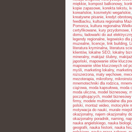
miękkie
,
kompost balkonowy
,
kon
kopie zapasowe
,
korekta tekstu
,
k
koreańskie
,
kosmetyki wegańskie
kreatywne pisanie
,
kredyt obrotow
feedbacku
,
kultura regionalna Ma
Pomorza
,
kultura regionalna Wielk
certyfikowane
,
kury przydomowe
,
domu
,
ładowarki do aut elektrycz
legendy regionalne
,
legowisko dla 
muzealne
,
licencje
,
link building
,
L
literatura kryminalna
,
literatura sci
klientów
,
lokalne SEO
,
lokalny biz
mineralny
,
makijaż ślubny
,
makija
japoński
,
mapowanie słów kluczo
mapowanie słów kluczowych od p
myśli
,
marketing lokalny
,
marketin
rozszerzona
,
maty węchowe
,
mece
mezoterapia
,
mikrofony
,
mikroinst
mnemotechniki dla rodzica
,
mnemot
ciążowa
,
moda kapsułowa
,
moda o
moda uliczna
,
model biznesowy
,
m
początkujących
,
model biznesowy 
firmy
,
modele multimodalne dla po
polski
,
montaż wideo
,
motocykle m
motywacja do nauki
,
murale miejs
okazjonalny
,
najem okazjonalny d
okazjonalny poradnik
,
naming
,
nap
nauka angielskiego
,
nauka biologii
geografii
,
nauka historii
,
nauka his
polskiego
,
nauka przez zabawę
,
n