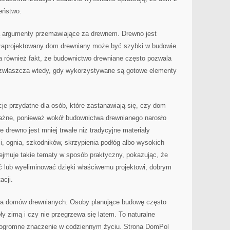
eństwo.
ą argumenty przemawiające za drewnem. Drewno jest
zaprojektowany dom drewniany może być szybki w budowie.
a również fakt, że budownictwo drewniane często pozwala
i, zwłaszcza wtedy, gdy wykorzystywane są gotowe elementy
je przydatne dla osób, które zastanawiają się, czy dom
 ważne, ponieważ wokół budownictwa drewnianego narosło
e drewno jest mniej trwałe niż tradycyjne materiały
ci, ognia, szkodników, skrzypienia podłóg albo wysokich
jmuje takie tematy w sposób praktyczny, pokazując, że
 lub wyeliminować dzięki właściwemu projektowi, dobrym
acji.
cja domów drewnianych. Osoby planujące budowę często
ły zimą i czy nie przegrzewa się latem. To naturalne
a ogromne znaczenie w codziennym życiu. Strona DomPol