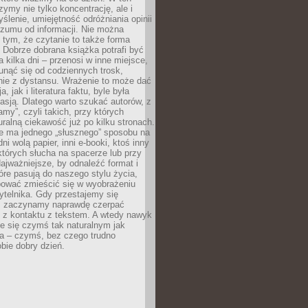
ymy nie tylko koncentrację, ale i
ślenie, umiejętność odróżniania opinii
szumu od informacji. Nie można
tym, że czytanie to także forma
Dobrze dobrana książka potrafi być
a kilka dni – przenosi w inne miejsce,
unąć się od codziennych trosk,
nie z dystansu. Wrażenie to może dać
a, jak i literatura faktu, byle była
asją. Dlatego warto szukać autorów, z
amy”, czyli takich, przy których
ralną ciekawość już po kilku stronach.
ie ma jednego „słusznego” sposobu na
ni wolą papier, inni e-booki, ktoś inny
których słucha na spacerze lub przy
ajważniejsze, by odnaleźć format i
tóre pasują do naszego stylu życia,
bować zmieścić się w wyobrażeniu
ytelnika. Gdy przestajemy się
 zaczynamy naprawdę czerpać
 z kontaktu z tekstem. A wtedy nawyk
je się czymś tak naturalnym jak
a – czymś, bez czego trudno
bie dobry dzień.