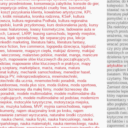
autorów, do
kursy przedmiotowe
,
konserwacja zabytków
,
konsole do gier
,
kolejności. 
orepetycje online
,
kosmetyki cruelty free
,
kosmetyki
stawiać na r
,
koszt pozyskania klienta
,
kowalstwo artystyczne
,
KPI
,
literaturę 
y
,
królik miniaturka
,
kronika rodzinna
,
KSeF
,
kultura
pomyśleć o 
zowsza
,
kultura regionalna Podhala
,
kultura regionalna
przeczytaliś
opolski
,
kurnik przydomowy
,
kurs doskonalenia jazdy
,
kursy
Dla niektóry
kwas hialuronowy
,
kwasy kosmetyczne
,
ładowanie auta w
innych prost
nych
,
Laravel
,
LARP
,
leasing samochodu
,
legendy miejskie
,
wrażenia, na
psa
,
lejek sprzedażowy
,
lęk separacyjny psa
,
lekcje
powstaje oso
inkedIn marketing
,
literatura faktu
,
literatura fantasy
,
wracać prze
ence fiction
,
live commerce
,
logopedia dziecięca
,
lojalność
czy przy pl
nes
,
lutowanie
,
magazyn ciepła
,
makijaż dzienny
,
makijaż
niektórych o
ż wieczorowy
,
malarstwo polskie
,
mandat
,
manga
,
manicure
dzielenia ty
wych
,
mapowanie słów kluczowych dla początkujących
,
sprawdza się
odstaw
,
mapowanie słów kluczowych w praktyce
,
mapy
artykułów
w k
g szeptany
,
marketplace
,
marża
,
matura
,
matura
początkiem 
nat kultury
,
mechanik samochodowy
,
menedżer haseł
,
światem. War
alacja PV
,
mikroprzedsiębiorca
,
mnemotechniki
,
czytamy. Nie
echniki dla ucznia
,
mnemotechniki poradnik
,
moda
wartościowa
utdoorowa
,
moda plus size
,
moda ślubna
,
moda sportowa
,
Zamiast dzie
odel biznesowy dla małej firmy
,
model biznesowy dla
newsów lepie
poradnik
,
modele multimodalne
,
modele multimodalne dla
który napraw
czątkujących
,
modele multimodalne od podstaw
,
modernizm
komentarzy 
iejskie
,
motocykle turystyczne
,
motoryzacja miejska
,
albo pogłęb
kie
,
muzyka ludowa
,
MVP
,
myjnia samochodowa
,
najem
zjawiskami, 
okumenty
,
najem okazjonalny krok po kroku
,
najem
sposób ćwicz
rawianie zamiast wyrzucania
,
naturalne środki czystości
,
krytyczne my
,
nauka chemii
,
nauka fizyki
,
nauka francuskiego
,
nauka
od faktów i 
zpańskiego
,
nauka matematyki
,
nauka niemieckiego
,
nauka
zapomnieć o 
auka włoskiego
,
nawożenie trawnika
,
nawożenie trawnika dla