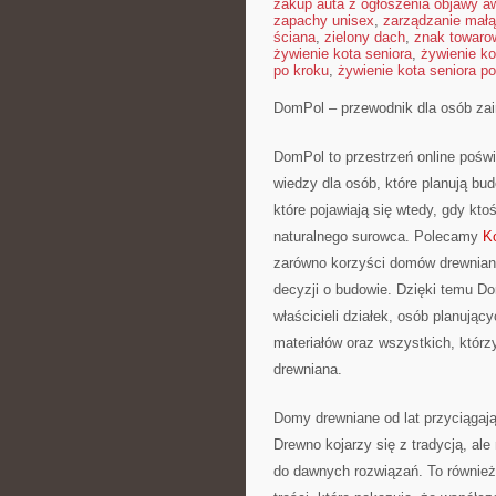
zakup auta z ogłoszenia objawy aw
zapachy unisex
,
zarządzanie małą
ściana
,
zielony dach
,
znak towaro
żywienie kota seniora
,
żywienie ko
po kroku
,
żywienie kota seniora po
DomPol – przewodnik dla osób za
DomPol to przestrzeń online poś
wiedzy dla osób, które planują bu
które pojawiają się wtedy, gdy 
naturalnego surowca. Polecamy
K
zarówno korzyści domów drewnianyc
decyzji o budowie. Dzięki temu D
właścicieli działek, osób planują
materiałów oraz wszystkich, któr
drewniana.
Domy drewniane od lat przyciągają
Drewno kojarzy się z tradycją, al
do dawnych rozwiązań. To również