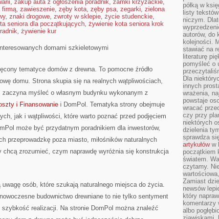
arii
,
zakup auta z ogłoszenia poradnik
,
zamki krzyżackie
,
półką w księ
 firmą
,
zawieszenie
,
zęby kota
,
zęby psa
,
zegarki
,
zielona
listy tekstó
wy
,
znaki drogowe
,
zwroty w sklepie
,
życie studenckie
,
niczym. Dlat
ta seniora dla początkujących
,
żywienie kota seniora krok
wyprzedzenie
radnik
,
żywienie kur
autorów, do
kolejności. 
interesowanych domami szkieletowymi
stawiać na r
literaturę 
pomyśleć o 
więcony tematyce domów z drewna. To pomocne źródło
przeczytaliś
Dla niektóry
dowę domu. Strona skupia się na realnych wątpliwościach,
innych prost
ktoś zaczyna myśleć o własnym budynku wykonanym z
wrażenia, na
powstaje oso
oszty i Finansowanie
i DomPol. Tematyka strony obejmuje
wracać prze
czy przy pl
h, jak i wątpliwości, które warto poznać przed podjęciem
niektórych o
omPol może być przydatnym poradnikiem dla inwestorów,
dzielenia ty
sprawdza się
cych przeprowadzkę poza miasto, miłośników naturalnych
artykułów
w k
zy chcą zrozumieć, czym naprawdę wyróżnia się konstrukcja
początkiem 
światem. War
czytamy. Nie
wartościowa
Zamiast dzie
 uwagę osób, które szukają naturalnego miejsca do życia.
newsów lepie
który napraw
e nowoczesne budownictwo drewniane to nie tylko sentyment
komentarzy 
 szybkość realizacji. Na stronie DomPol można znaleźć
albo pogłęb
zjawiskami, 