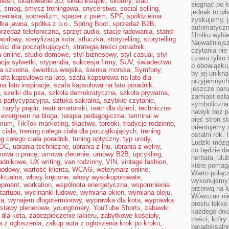
 mesh
,
skanowanie 3D
,
skład książki
,
skutery
,
ślad
sięgnąć po k
,
smog
,
smycz treningowa
,
snycerstwo
,
social selling
,
jednak to wł
zeniaka
,
socrealizm
,
spacer z psem
,
SPF
,
spółdzielnia
zyskujemy, j
łka jawna
,
spółka z o.o.
,
Spring Boot
,
sprzedaż B2B
,
automatyczn
przedaż telefoniczna
,
sprzęt audio
,
stacje ładowania
,
stand-
filmiku wybi
awodowy
,
sterylizacja kota
,
stłuczka
,
storytelling
,
storytelling
Najważniejs
reści dla początkujących
,
strategia treści poradnik
,
czytania nie
a online
,
studio domowe
,
styl biznesowy
,
styl casual
,
styl
czasu tylko 
acja sylwetki
,
stypendia
,
sukcesja firmy
,
SUV
,
świadectwo
o obowiązku
ca szkolna
,
świetlica wiejska
,
świnka morska
,
Symfony
,
by jej unikn
afa kapsułowa na lato
,
szafa kapsułowa na lato dla
przyjemnych
a lato inspiracje
,
szafa kapsułowa na lato poradnik
,
jeszcze paru
,
szelki dla psa
,
szkoła demokratyczna
,
szkoła prywatna
,
zamiast osta
a partycypacyjna
,
sztuka sakralna
,
szybkie czytanie
,
symboliczna 
,
taryfy prądu
,
teatr amatorski
,
teatr dla dzieci
,
techniczne
nawyk bez po
 evergreen na bloga
,
terapia pedagogiczna
,
terminal w
pięć stron s
arium
,
TikTok marketing
,
tkactwo
,
torebki
,
tradycje rodzinne
,
orientujemy 
 ciała
,
trening całego ciała dla początkujących
,
trening
ostatni rok. 
ng całego ciała poradnik
,
tuning optyczny
,
typ urody
,
Ludzki mózg 
 OC
,
ubrania techniczne
,
ubrania z lnu
,
ubrania z wełny
,
co będzie da
owa o pracę
,
umowa zlecenie
,
umowy B2B
,
upcykling
,
herbata, ulu
ładnikowe
,
UX writing
,
van rodzinny
,
VIN
,
vintage fashion
,
które pomaga
hodowy
,
wartość klienta
,
WCAG
,
weterynarz online
,
Warto połącz
ektualna
,
włosy kręcone
,
włosy wysokoporowate
,
wykonujemy:
opment
,
workation
,
wspólnota energetyczna
,
wspomnienia
przerwą na l
tartupu
,
wycinanki ludowe
,
wymiana okien
,
wymiana oleju
,
Wówczas nie
ia
,
wynajem długoterminowy
,
wyprawka dla kota
,
wyprawka
prostu lekko
stawy plenerowe
,
youngtimery
,
YouTube Shorts
,
zabawki
każdego dnia
 dla kota
,
zabezpieczenie lakieru
,
zabytkowe kościoły
,
treści, któr
a z ogłoszenia
,
zakup auta z ogłoszenia krok po kroku
,
paradoksalni