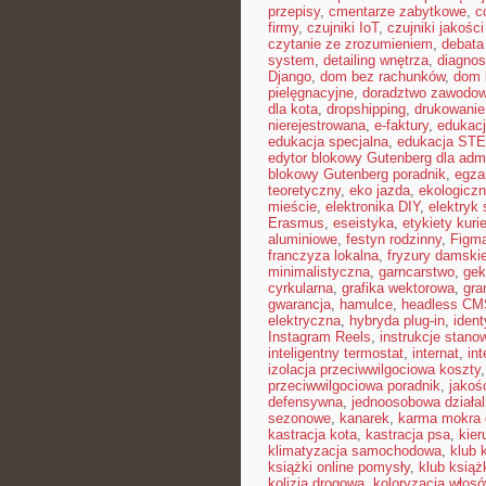
przepisy
,
cmentarze zabytkowe
,
c
firmy
,
czujniki IoT
,
czujniki jakośc
czytanie ze zrozumieniem
,
debata
system
,
detailing wnętrza
,
diagnos
Django
,
dom bez rachunków
,
dom 
pielęgnacyjne
,
doradztwo zawodo
dla kota
,
dropshipping
,
drukowanie
nierejestrowana
,
e-faktury
,
edukacj
edukacja specjalna
,
edukacja ST
edytor blokowy Gutenberg dla admi
blokowy Gutenberg poradnik
,
egza
teoretyczny
,
eko jazda
,
ekologiczn
mieście
,
elektronika DIY
,
elektryk
Erasmus
,
eseistyka
,
etykiety kuri
aluminiowe
,
festyn rodzinny
,
Figm
franczyza lokalna
,
fryzury damski
minimalistyczna
,
garncarstwo
,
gek
cyrkularna
,
grafika wektorowa
,
gra
gwarancja
,
hamulce
,
headless CM
elektryczna
,
hybryda plug-in
,
ident
Instagram Reels
,
instrukcje stan
inteligentny termostat
,
internat
,
int
izolacja przeciwwilgociowa koszty
przeciwwilgociowa poradnik
,
jakoś
defensywna
,
jednoosobowa działa
sezonowe
,
kanarek
,
karma mokra 
kastracja kota
,
kastracja psa
,
kier
klimatyzacja samochodowa
,
klub 
książki online pomysły
,
klub książ
kolizja drogowa
,
koloryzacja włos