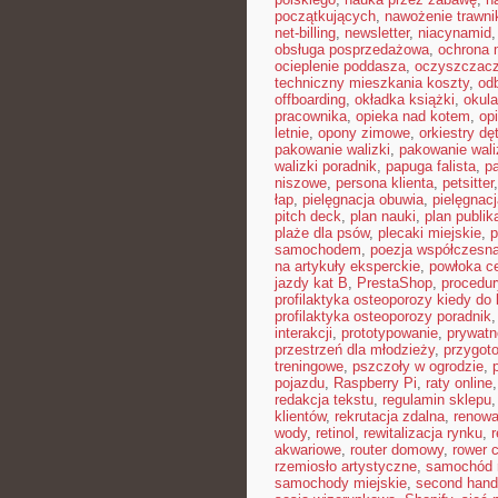
początkujących
,
nawożenie trawni
net-billing
,
newsletter
,
niacynamid
obsługa posprzedażowa
,
ochrona 
ocieplenie poddasza
,
oczyszczacz
techniczny mieszkania koszty
,
od
offboarding
,
okładka książki
,
okul
pracownika
,
opieka nad kotem
,
op
letnie
,
opony zimowe
,
orkiestry dę
pakowanie walizki
,
pakowanie waliz
walizki poradnik
,
papuga falista
,
p
niszowe
,
persona klienta
,
petsitter
łap
,
pielęgnacja obuwia
,
pielęgnacj
pitch deck
,
plan nauki
,
plan publi
plaże dla psów
,
plecaki miejskie
,
p
samochodem
,
poezja współczesn
na artykuły eksperckie
,
powłoka c
jazdy kat B
,
PrestaShop
,
procedur
profilaktyka osteoporozy kiedy do 
profilaktyka osteoporozy poradnik
interakcji
,
prototypowanie
,
prywatn
przestrzeń dla młodzieży
,
przygot
treningowe
,
pszczoły w ogrodzie
,
pojazdu
,
Raspberry Pi
,
raty online
redakcja tekstu
,
regulamin sklepu
klientów
,
rekrutacja zdalna
,
renowa
wody
,
retinol
,
rewitalizacja rynku
,
akwariowe
,
router domowy
,
rower 
rzemiosło artystyczne
,
samochód 
samochody miejskie
,
second hand