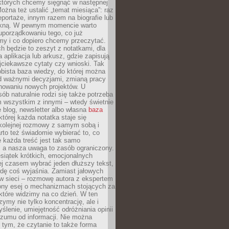
 których chcemy sięgnąć w następnej
Można też ustalić „temat miesiąca”: raz
eportaże, innym razem na biografie lub
piękną. W pewnym momencie warto
uporządkowaniu tego, co już
my i co dopiero chcemy przeczytać.
ch będzie to zeszyt z notatkami, dla
a aplikacja lub arkusz, gdzie zapisują
jciekawsze cytaty czy wnioski. Tak
bista baza wiedzy, do której można
d ważnymi decyzjami, zmianą pracy
anowaniu nowych projektów. U
sób naturalnie rodzi się także potrzeba
m wszystkim z innymi – wtedy świetnie
 blog, newsletter albo własna
baza
tórej każda notatka staje się
kolejnej rozmowy z samym sobą i
to też świadomie wybierać to, co
 każda treść jest tak samo
, a nasza uwaga to zasób ograniczony.
siątek krótkich, emocjonalnych
j czasem wybrać jeden dłuższy tekst,
dę coś wyjaśnia. Zamiast jałowych
w sieci – rozmowę autora z ekspertem
iony esej o mechanizmach stojących za
które widzimy na co dzień. W ten
ymy nie tylko koncentrację, ale i
ślenie, umiejętność odróżniania opinii
szumu od informacji. Nie można
tym, że czytanie to także forma