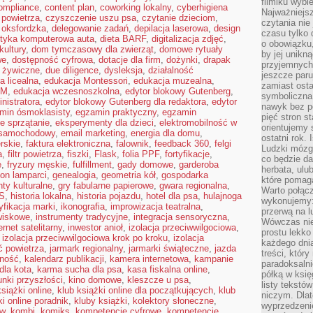
filmiku wybi
ompliance
,
content plan
,
coworking lokalny
,
cyberhigiena
Najważniejs
i powietrza
,
czyszczenie uszu psa
,
czytanie dzieciom
,
czytania nie
 oksfordzka
,
delegowanie zadań
,
depilacja laserowa
,
design
czasu tylko 
tyka komputerowa auta
,
dieta BARF
,
digitalizacja zdjęć
,
o obowiązku
kultury
,
dom tymczasowy dla zwierząt
,
domowe rytuały
by jej unikn
we
,
dostępność cyfrowa
,
dotacje dla firm
,
dożynki
,
drapak
przyjemnych
 żywiczne
,
due diligence
,
dysleksja
,
działalność
jeszcze paru
a licealna
,
edukacja Montessori
,
edukacja muzealna
,
zamiast osta
EM
,
edukacja wczesnoszkolna
,
edytor blokowy Gutenberg
,
symboliczna 
nistratora
,
edytor blokowy Gutenberg dla redaktora
,
edytor
nawyk bez po
min ósmoklasisty
,
egzamin praktyczny
,
egzamin
pięć stron s
e sprzątanie
,
eksperymenty dla dzieci
,
elektromobilność w
orientujemy 
 samochodowy
,
email marketing
,
energia dla domu
,
ostatni rok. 
erskie
,
faktura elektroniczna
,
falownik
,
feedback 360
,
felgi
Ludzki mózg 
a
,
filtr powietrza
,
fiszki
,
Flask
,
folia PPF
,
fortyfikacje
,
co będzie da
e
,
fryzury męskie
,
fulfillment
,
gady domowe
,
garderoba
herbata, ulu
on lamparci
,
genealogia
,
geometria kół
,
gospodarka
które pomaga
nty kulturalne
,
gry fabularne papierowe
,
gwara regionalna
,
Warto połącz
S
,
historia lokalna
,
historia pojazdu
,
hotel dla psa
,
hulajnoga
wykonujemy:
yfikacja marki
,
ikonografia
,
improwizacja teatralna
,
przerwą na l
owiskowe
,
instrumenty tradycyjne
,
integracja sensoryczna
,
Wówczas nie
ernet satelitarny
,
inwestor anioł
,
izolacja przeciwwilgociowa
,
prostu lekko
,
izolacja przeciwwilgociowa krok po kroku
,
izolacja
każdego dnia
ć powietrza
,
jarmark regionalny
,
jarmarki świąteczne
,
jazda
treści, któr
lność
,
kalendarz publikacji
,
kamera internetowa
,
kampanie
paradoksalni
dla kota
,
karma sucha dla psa
,
kasa fiskalna online
,
półką w księ
unki przyszłości
,
kino domowe
,
kleszcze u psa
,
listy tekstó
książki online
,
klub książki online dla początkujących
,
klub
niczym. Dlat
ki online poradnik
,
kluby książki
,
kolektory słoneczne
,
wyprzedzenie
ów
,
kombi
,
komiks
,
kompetencje cyfrowe
,
kompetencje