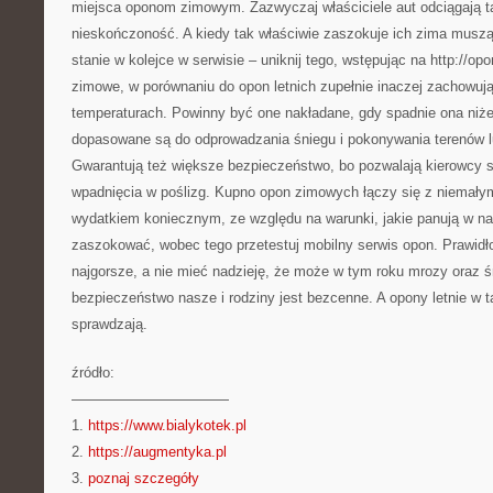
miejsca oponom zimowym. Zazwyczaj właściciele aut odciągają 
nieskończoność. A kiedy tak właściwie zaszokuje ich zima muszą
stanie w kolejce w serwisie – uniknij tego, wstępując na http://op
zimowe, w porównaniu do opon letnich zupełnie inaczej zachowuj
temperaturach. Powinny być one nakładane, gdy spadnie ona niżej
dopasowane są do odprowadzania śniegu i pokonywania terenów l
Gwarantują też większe bezpieczeństwo, bo pozwalają kierowcy s
wpadnięcia w poślizg. Kupno opon zimowych łączy się z niemał
wydatkiem koniecznym, ze względu na warunki, jakie panują w na
zaszokować, wobec tego przetestuj mobilny serwis opon. Prawidł
najgorsze, a nie mieć nadzieję, że może w tym roku mrozy oraz 
bezpieczeństwo nasze i rodziny jest bezcenne. A opony letnie w 
sprawdzają.
źródło:
———————————
1.
https://www.bialykotek.pl
2.
https://augmentyka.pl
3.
poznaj szczegóły