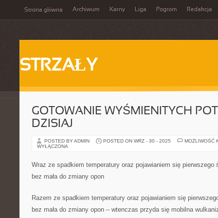
Archiwum
Karny
Liga
Pogrom
Redakcja
Strona główna
STRZAŁY
GOTOWANIE WYŚMIENITYCH PO
DZISIAJ
POSTED BY ADMIN
POSTED ON WRZ - 30 - 2025
MOŻLIWOŚĆ 
WYŁĄCZONA
Wraz ze spadkiem temperatury oraz pojawianiem się pierwszego ś
bez mała do zmiany opon
Razem ze spadkiem temperatury oraz pojawianiem się pierwszego
bez mała do zmiany opon – wtenczas przyda się mobilna wulkaniz