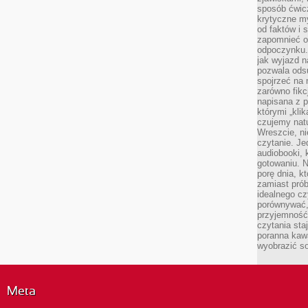
sposób ćwicz
krytyczne my
od faktów i 
zapomnieć o 
odpoczynku. 
jak wyjazd n
pozwala ods
spojrzeć na 
zarówno fikcj
napisana z p
którymi „klik
czujemy natu
Wreszcie, n
czytanie. Jed
audiobooki, 
gotowaniu. N
porę dnia, k
zamiast pró
idealnego cz
porównywać,
przyjemność
czytania sta
poranna kaw
wyobrazić so
Meta