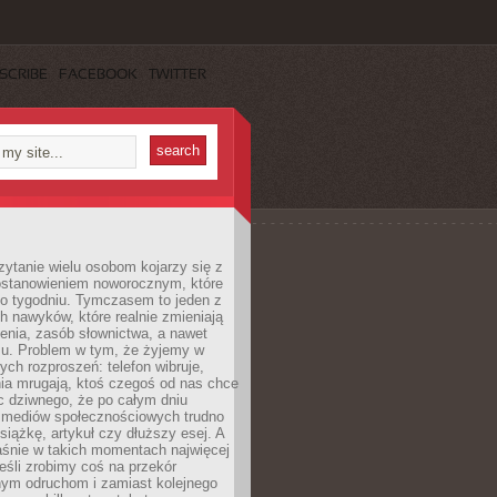
SCRIBE
FACEBOOK
TWITTER
ytanie wielu osobom kojarzy się z
stanowieniem noworocznym, które
po tygodniu. Tymczasem to jeden z
h nawyków, które realnie zmieniają
enia, zasób słownictwa, a nawet
su. Problem w tym, że żyjemy w
łych rozproszeń: telefon wibruje,
ia mrugają, ktoś czegoś od nas chce
Nic dziwnego, że po całym dniu
a mediów społecznościowych trudno
siążkę, artykuł czy dłuższy esej. A
aśnie w takich momentach najwięcej
eśli zrobimy coś na przekór
ym odruchom i zamiast kolejnego