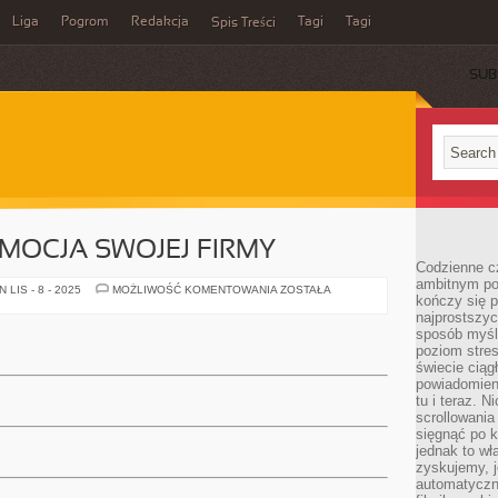
Liga
Pogrom
Redakcja
Tagi
Tagi
Spis Treści
SUB
MOCJA SWOJEJ FIRMY
Codzienne cz
ambitnym po
EFEKTYWNA
LIS - 8 - 2025
MOŻLIWOŚĆ KOMENTOWANIA
ZOSTAŁA
kończy się 
PROMOCJA
SWOJEJ
najprostszyc
FIRMY
sposób myśl
poziom stre
świecie ciąg
powiadomien
tu i teraz. 
scrollowani
sięgnąć po k
jednak to wł
zyskujemy, j
automatyczn