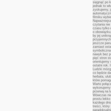
sięgnąć po k
jednak to wł
zyskujemy, j
automatyczn
filmiku wybi
Najważniejs
czytania nie
czasu tylko 
o obowiązku
by jej unikn
przyjemnych
jeszcze paru
zamiast osta
symboliczna 
nawyk bez po
pięć stron s
orientujemy 
ostatni rok. 
Ludzki mózg 
co będzie da
herbata, ulu
które pomaga
Warto połącz
wykonujemy:
przerwą na l
Wówczas nie
prostu lekko
każdego dnia
treści, któr
paradoksalni