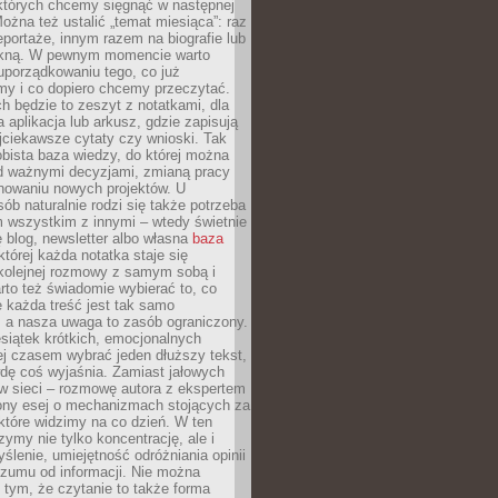
 których chcemy sięgnąć w następnej
Można też ustalić „temat miesiąca”: raz
eportaże, innym razem na biografie lub
piękną. W pewnym momencie warto
uporządkowaniu tego, co już
my i co dopiero chcemy przeczytać.
ch będzie to zeszyt z notatkami, dla
a aplikacja lub arkusz, gdzie zapisują
jciekawsze cytaty czy wnioski. Tak
bista baza wiedzy, do której można
d ważnymi decyzjami, zmianą pracy
anowaniu nowych projektów. U
sób naturalnie rodzi się także potrzeba
m wszystkim z innymi – wtedy świetnie
 blog, newsletter albo własna
baza
tórej każda notatka staje się
kolejnej rozmowy z samym sobą i
to też świadomie wybierać to, co
 każda treść jest tak samo
, a nasza uwaga to zasób ograniczony.
siątek krótkich, emocjonalnych
j czasem wybrać jeden dłuższy tekst,
dę coś wyjaśnia. Zamiast jałowych
w sieci – rozmowę autora z ekspertem
iony esej o mechanizmach stojących za
które widzimy na co dzień. W ten
ymy nie tylko koncentrację, ale i
ślenie, umiejętność odróżniania opinii
szumu od informacji. Nie można
tym, że czytanie to także forma