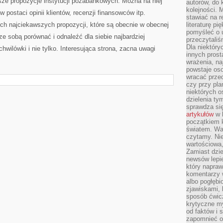
sze propozycje instytucji pozabankowych. Można na niej
autorów, do
kolejności. 
w postaci opinii klientów, recenzji finansowców itp.
stawiać na r
ch najciekawszych propozycji, które są obecnie w obecnej
literaturę 
pomyśleć o 
ze sobą porównać i odnaleźć dla siebie najbardziej
przeczytaliś
Dla niektóry
wilówki i nie tylko. Interesująca strona, zacna uwagi
innych prost
wrażenia, na
powstaje oso
wracać prze
czy przy pl
niektórych o
dzielenia ty
sprawdza się
artykułów
w k
początkiem 
światem. War
czytamy. Nie
wartościowa
Zamiast dzie
newsów lepie
który napraw
komentarzy 
albo pogłęb
zjawiskami, 
sposób ćwicz
krytyczne my
od faktów i 
zapomnieć o 