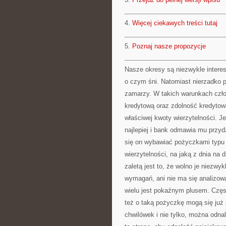
4.
Więcej ciekawych treści tutaj
5.
Poznaj nasze propozycje
Nasze okresy są niezwykle intere
o czym śni. Natomiast nierzadko p
zamarzy. W takich warunkach człowi
kredytową oraz zdolność kredytow
właściwej kwoty wierzytelności. J
najlepiej i bank odmawia mu przyd
się on wybawiać pożyczkami typu 
wierzytelności, na jaką z dnia na 
zaletą jest to, że wolno je niezw
wymagań, ani nie ma się analizowan
wielu jest pokaźnym plusem. Częst
też o taką pożyczkę mogą się już 
chwilówek i nie tylko, można odn