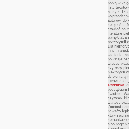
półką w księ
listy tekstó
niczym. Dlat
wyprzedzenie
autorów, do
kolejności. 
stawiać na r
literaturę 
pomyśleć o 
przeczytaliś
Dla niektóry
innych prost
wrażenia, na
powstaje oso
wracać prze
czy przy pl
niektórych o
dzielenia ty
sprawdza się
artykułów
w k
początkiem 
światem. War
czytamy. Nie
wartościowa
Zamiast dzie
newsów lepie
który napraw
komentarzy 
albo pogłęb
zjawiskami, 