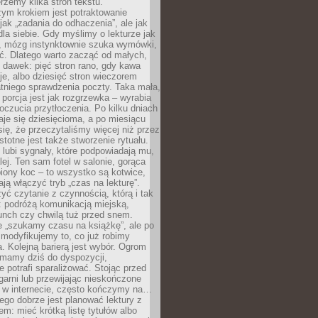
erzemy kilka stron tekstu.
zym krokiem jest potraktowanie
 jak „zadania do odhaczenia”, ale jak
dla siebie. Gdy myślimy o lekturze jak
, mózg instynktownie szuka wymówki,
ąć. Dlatego warto zacząć od małych,
 dawek: pięć stron rano, gdy kawa
je, albo dziesięć stron wieczorem
tniego sprawdzenia poczty. Taka mała,
porcja jest jak rozgrzewka – wyrabia
czucia przytłoczenia. Po kilku dniach
taje się dziesięcioma, a po miesiącu
się, że przeczytaliśmy więcej niż przez
Istotne jest także stworzenie rytuału.
lubi sygnały, które podpowiadają mu,
lej. Ten sam fotel w salonie, gorąca
biony koc – to wszystko są kotwice,
ją włączyć tryb „czas na lekturę”.
yć czytanie z czynnością, którą i tak
 podróżą komunikacją miejską,
unch czy chwilą tuż przed snem.
 „szukamy czasu na książkę”, ale po
 modyfikujemy to, co już robimy
. Kolejną barierą jest wybór. Ogrom
y mamy dziś do dyspozycji,
e potrafi sparaliżować. Stojąc przed
garni lub przewijając nieskończone
w w internecie, często kończymy na…
ego dobrze jest planować lektury z
m: mieć krótką listę tytułów albo