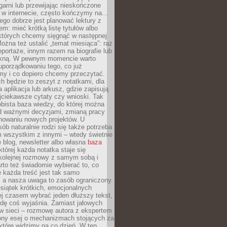
garni lub przewijając nieskończone
w w internecie, często kończymy na…
ego dobrze jest planować lektury z
m: mieć krótką listę tytułów albo
 których chcemy sięgnąć w następnej
Można też ustalić „temat miesiąca”: raz
eportaże, innym razem na biografie lub
piękną. W pewnym momencie warto
uporządkowaniu tego, co już
my i co dopiero chcemy przeczytać.
ch będzie to zeszyt z notatkami, dla
a aplikacja lub arkusz, gdzie zapisują
jciekawsze cytaty czy wnioski. Tak
bista baza wiedzy, do której można
d ważnymi decyzjami, zmianą pracy
anowaniu nowych projektów. U
sób naturalnie rodzi się także potrzeba
m wszystkim z innymi – wtedy świetnie
 blog, newsletter albo własna
baza
tórej każda notatka staje się
kolejnej rozmowy z samym sobą i
to też świadomie wybierać to, co
 każda treść jest tak samo
, a nasza uwaga to zasób ograniczony.
siątek krótkich, emocjonalnych
j czasem wybrać jeden dłuższy tekst,
dę coś wyjaśnia. Zamiast jałowych
w sieci – rozmowę autora z ekspertem
iony esej o mechanizmach stojących za
które widzimy na co dzień. W ten