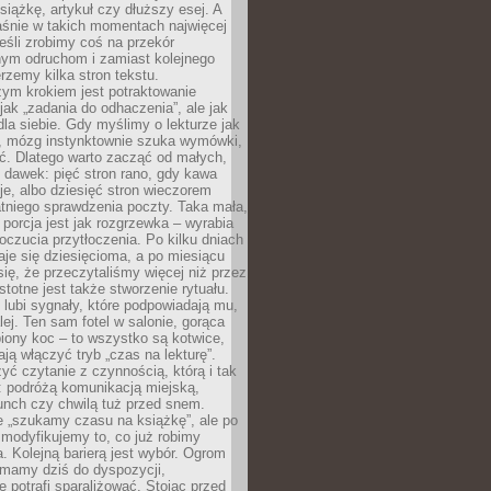
siążkę, artykuł czy dłuższy esej. A
aśnie w takich momentach najwięcej
eśli zrobimy coś na przekór
ym odruchom i zamiast kolejnego
erzemy kilka stron tekstu.
zym krokiem jest potraktowanie
 jak „zadania do odhaczenia”, ale jak
dla siebie. Gdy myślimy o lekturze jak
, mózg instynktownie szuka wymówki,
ąć. Dlatego warto zacząć od małych,
 dawek: pięć stron rano, gdy kawa
je, albo dziesięć stron wieczorem
tniego sprawdzenia poczty. Taka mała,
porcja jest jak rozgrzewka – wyrabia
czucia przytłoczenia. Po kilku dniach
taje się dziesięcioma, a po miesiącu
się, że przeczytaliśmy więcej niż przez
Istotne jest także stworzenie rytuału.
lubi sygnały, które podpowiadają mu,
lej. Ten sam fotel w salonie, gorąca
biony koc – to wszystko są kotwice,
ją włączyć tryb „czas na lekturę”.
yć czytanie z czynnością, którą i tak
 podróżą komunikacją miejską,
unch czy chwilą tuż przed snem.
 „szukamy czasu na książkę”, ale po
 modyfikujemy to, co już robimy
. Kolejną barierą jest wybór. Ogrom
y mamy dziś do dyspozycji,
e potrafi sparaliżować. Stojąc przed