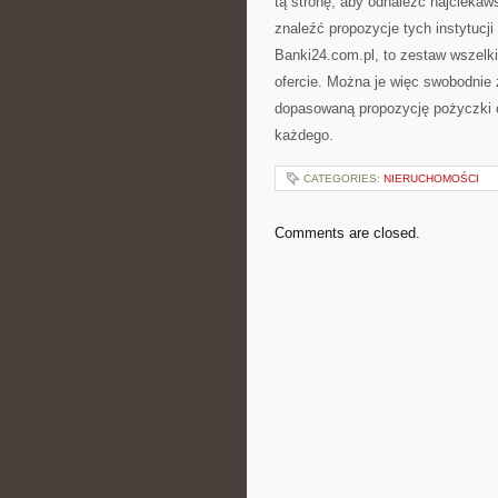
tą stronę, aby odnaleźć najciekaw
znaleźć propozycje tych instytucji 
Banki24.com.pl, to zestaw wszelki
ofercie. Można je więc swobodnie 
dopasowaną propozycję pożyczki ch
każdego.
CATEGORIES:
NIERUCHOMOŚCI
Comments are closed.