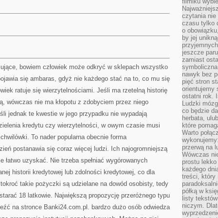
filmiku wybi
Najważniejs
czytania nie
czasu tylko 
o obowiązku
by jej unikn
przyjemnych
jeszcze paru
zamiast osta
sujące, bowiem człowiek może odkryć w sklepach wszystko
symboliczna 
nawyk bez po
ojawia się ambaras, gdyż nie każdego stać na to, co mu się
pięć stron s
orientujemy 
ek ratuje się wierzytelnościami. Jeśli ma rzetelną historię
ostatni rok. 
ą, wówczas nie ma kłopotu z zdobyciem przez niego
Ludzki mózg 
co będzie da
eśli jednak te kwestie w jego przypadku nie wypadają
herbata, ulu
zielenia kredytu czy wierzytelności, w owym czasie musi
które pomaga
Warto połącz
chwilówki. To nader popularna obecnie forma
wykonujemy:
przerwą na l
dzień postanawia się coraz więcej ludzi. Ich najogromniejszą
Wówczas nie
ykle łatwo uzyskać. Nie trzeba spełniać wygórowanych
prostu lekko
każdego dnia
ej historii kredytowej lub zdolności kredytowej, co dla
treści, któr
okroć takie pożyczki są udzielane na dowód osobisty, tedy
paradoksalni
półką w księ
starać 18 latkowie. Największą propozycję przeróżnego typu
listy tekstó
niczym. Dlat
aleźć na stronce Banki24.com.pl. bardzo dużo osób odwiedza
wyprzedzenie