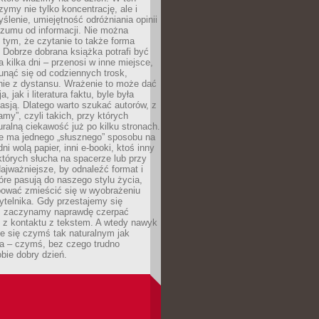
ymy nie tylko koncentrację, ale i
ślenie, umiejętność odróżniania opinii
szumu od informacji. Nie można
tym, że czytanie to także forma
Dobrze dobrana książka potrafi być
a kilka dni – przenosi w inne miejsce,
unąć się od codziennych trosk,
nie z dystansu. Wrażenie to może dać
a, jak i literatura faktu, byle była
asją. Dlatego warto szukać autorów, z
amy”, czyli takich, przy których
ralną ciekawość już po kilku stronach.
ie ma jednego „słusznego” sposobu na
ni wolą papier, inni e-booki, ktoś inny
których słucha na spacerze lub przy
ajważniejsze, by odnaleźć format i
tóre pasują do naszego stylu życia,
bować zmieścić się w wyobrażeniu
ytelnika. Gdy przestajemy się
 zaczynamy naprawdę czerpać
 z kontaktu z tekstem. A wtedy nawyk
je się czymś tak naturalnym jak
a – czymś, bez czego trudno
bie dobry dzień.