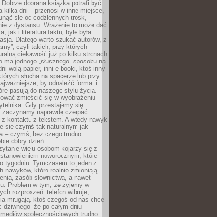
Dobrze dobrana książka potrafi być
a kilka dni – przenosi w inne miejsce,
unąć się od codziennych trosk,
nie z dystansu. Wrażenie to może dać
a, jak i literatura faktu, byle była
asją. Dlatego warto szukać autorów, z
amy”, czyli takich, przy których
ralną ciekawość już po kilku stronach.
ie ma jednego „słusznego” sposobu na
ni wolą papier, inni e-booki, ktoś inny
których słucha na spacerze lub przy
ajważniejsze, by odnaleźć format i
tóre pasują do naszego stylu życia,
bować zmieścić się w wyobrażeniu
ytelnika. Gdy przestajemy się
 zaczynamy naprawdę czerpać
 z kontaktu z tekstem. A wtedy nawyk
je się czymś tak naturalnym jak
a – czymś, bez czego trudno
bie dobry dzień.
ytanie wielu osobom kojarzy się z
stanowieniem noworocznym, które
po tygodniu. Tymczasem to jeden z
h nawyków, które realnie zmieniają
enia, zasób słownictwa, a nawet
su. Problem w tym, że żyjemy w
łych rozproszeń: telefon wibruje,
ia mrugają, ktoś czegoś od nas chce
Nic dziwnego, że po całym dniu
a mediów społecznościowych trudno