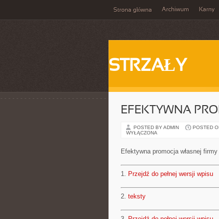
Archiwum
Karny
Strona główna
STRZAŁY
EFEKTYWNA PRO
POSTED BY ADMIN
POSTED ON 
WYŁĄCZONA
Efektywna promocja własnej firmy
1.
Przejdź do pełnej wersji wpisu
2.
teksty
3.
Przejdź do pełnej wersji wpisu