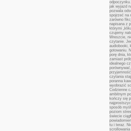
odpoczynku. 
jak wyjazd n
pozwala ods
spojrzeć na 
zarówno fikcj
napisana z p
którymi „klik
czujemy natu
Wreszcie, n
czytanie. Jed
audiobooki, 
gotowaniu. N
porę dnia, k
zamiast pró
idealnego cz
porównywać,
przyjemność
czytania sta
poranna kaw
wyobrazić so
Codzienne cz
ambitnym po
kończy się 
najprostszyc
sposób myśl
poziom stre
świecie ciąg
powiadomien
tu i teraz. 
scrollowani