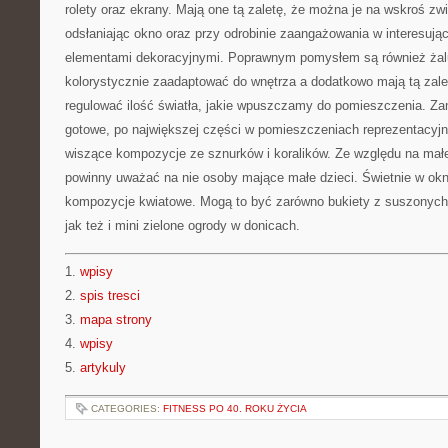
rolety oraz ekrany. Mają one tą zaletę, że można je na wskroś zwi
odsłaniając okno oraz przy odrobinie zaangażowania w interesują
elementami dekoracyjnymi. Poprawnym pomysłem są również żal
kolorystycznie zaadaptować do wnętrza a dodatkowo mają tą zale
regulować ilość światła, jakie wpuszczamy do pomieszczenia. Zam
gotowe, po największej części w pomieszczeniach reprezentacyjn
wiszące kompozycje ze sznurków i koralików. Ze względu na mał
powinny uważać na nie osoby mające małe dzieci. Świetnie w okn
kompozycje kwiatowe. Mogą to być zarówno bukiety z suszonych k
jak też i mini zielone ogrody w donicach.
1.
wpisy
2.
spis tresci
3.
mapa strony
4.
wpisy
5.
artykuly
CATEGORIES:
FITNESS PO 40. ROKU ŻYCIA