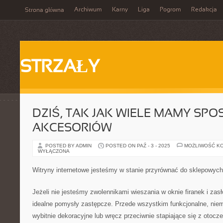
Archiwum
Karny
Liga
Pogrom
Redakcja
Strona główna
STRZAŁY
DZIŚ, TAK JAK WIELE MAMY SPO
AKCESORIÓW
POSTED BY ADMIN
POSTED ON PAŹ - 3 - 2025
MOŻLIWOŚĆ K
WYŁĄCZONA
Witryny internetowe jesteśmy w stanie przyrównać do sklepowyc
Jeżeli nie jesteśmy zwolennikami wieszania w oknie firanek i za
idealne pomysły zastępcze. Przede wszystkim funkcjonalne, niem
wybitnie dekoracyjne lub wręcz przeciwnie stapiające się z otocz