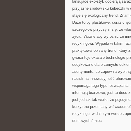
lansujące eko-styl, docierają zara
przyjazne środowisku kubeczki w 
staje się ekologiczny trend. Znam
Duże torby plastikowe, coraz chęt
szczegółów przyczynił się, że wł
życiu. Ważne aby wyróżnić że inn
recyklingowi. Wypada w takim razi
praktykował opisany trend, który 
gwarantuje okazałe technologie pr
dedykowane dla przemysłu cukiern
asortymentu, co zapewnia wybitną
nacisk na innowacyjność oferowa
wspomaga tego typu rozwiązania, 
informują branżowe, jest to dość 
jest jednak tak wielki, że pojedyn
korzystne przemiany w świadomośc
recyklingu, w dalszym wpisie zapr
domowych śmieci.