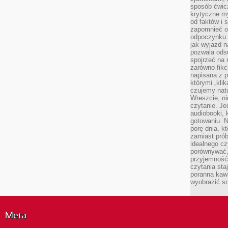
sposób ćwicz
krytyczne my
od faktów i 
zapomnieć o 
odpoczynku. 
jak wyjazd n
pozwala ods
spojrzeć na 
zarówno fikcj
napisana z p
którymi „klik
czujemy natu
Wreszcie, n
czytanie. Jed
audiobooki, 
gotowaniu. N
porę dnia, k
zamiast pró
idealnego cz
porównywać,
przyjemność
czytania sta
poranna kaw
wyobrazić so
Meta