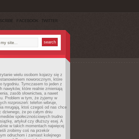
SCRIBE
FACEBOOK
TWITTER
ytanie wielu osobom kojarzy się z
stanowieniem noworocznym, które
po tygodniu. Tymczasem to jeden z
h nawyków, które realnie zmieniają
enia, zasób słownictwa, a nawet
su. Problem w tym, że żyjemy w
łych rozproszeń: telefon wibruje,
ia mrugają, ktoś czegoś od nas chce
Nic dziwnego, że po całym dniu
a mediów społecznościowych trudno
siążkę, artykuł czy dłuższy esej. A
aśnie w takich momentach najwięcej
eśli zrobimy coś na przekór
ym odruchom i zamiast kolejnego