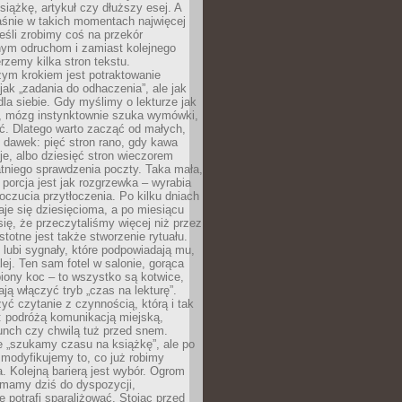
siążkę, artykuł czy dłuższy esej. A
aśnie w takich momentach najwięcej
eśli zrobimy coś na przekór
ym odruchom i zamiast kolejnego
erzemy kilka stron tekstu.
zym krokiem jest potraktowanie
 jak „zadania do odhaczenia”, ale jak
dla siebie. Gdy myślimy o lekturze jak
, mózg instynktownie szuka wymówki,
ąć. Dlatego warto zacząć od małych,
 dawek: pięć stron rano, gdy kawa
je, albo dziesięć stron wieczorem
tniego sprawdzenia poczty. Taka mała,
porcja jest jak rozgrzewka – wyrabia
czucia przytłoczenia. Po kilku dniach
taje się dziesięcioma, a po miesiącu
się, że przeczytaliśmy więcej niż przez
Istotne jest także stworzenie rytuału.
lubi sygnały, które podpowiadają mu,
lej. Ten sam fotel w salonie, gorąca
biony koc – to wszystko są kotwice,
ją włączyć tryb „czas na lekturę”.
yć czytanie z czynnością, którą i tak
 podróżą komunikacją miejską,
unch czy chwilą tuż przed snem.
 „szukamy czasu na książkę”, ale po
 modyfikujemy to, co już robimy
. Kolejną barierą jest wybór. Ogrom
y mamy dziś do dyspozycji,
e potrafi sparaliżować. Stojąc przed