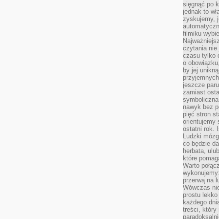
sięgnąć po k
jednak to wł
zyskujemy, j
automatyczn
filmiku wybi
Najważniejs
czytania nie
czasu tylko 
o obowiązku
by jej unikn
przyjemnych
jeszcze paru
zamiast osta
symboliczna 
nawyk bez po
pięć stron s
orientujemy 
ostatni rok. 
Ludzki mózg 
co będzie da
herbata, ulu
które pomaga
Warto połącz
wykonujemy:
przerwą na l
Wówczas nie
prostu lekko
każdego dnia
treści, któr
paradoksalni