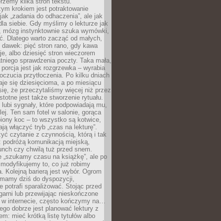
erzemy kilka stron tekstu.
zym krokiem jest potraktowanie
 jak „zadania do odhaczenia”, ale jak
dla siebie. Gdy myślimy o lekturze jak
, mózg instynktownie szuka wymówki,
ąć. Dlatego warto zacząć od małych,
 dawek: pięć stron rano, gdy kawa
je, albo dziesięć stron wieczorem
tniego sprawdzenia poczty. Taka mała,
porcja jest jak rozgrzewka – wyrabia
czucia przytłoczenia. Po kilku dniach
taje się dziesięcioma, a po miesiącu
się, że przeczytaliśmy więcej niż przez
Istotne jest także stworzenie rytuału.
lubi sygnały, które podpowiadają mu,
lej. Ten sam fotel w salonie, gorąca
biony koc – to wszystko są kotwice,
ją włączyć tryb „czas na lekturę”.
yć czytanie z czynnością, którą i tak
 podróżą komunikacją miejską,
unch czy chwilą tuż przed snem.
 „szukamy czasu na książkę”, ale po
 modyfikujemy to, co już robimy
. Kolejną barierą jest wybór. Ogrom
y mamy dziś do dyspozycji,
e potrafi sparaliżować. Stojąc przed
garni lub przewijając nieskończone
w w internecie, często kończymy na…
ego dobrze jest planować lektury z
m: mieć krótką listę tytułów albo