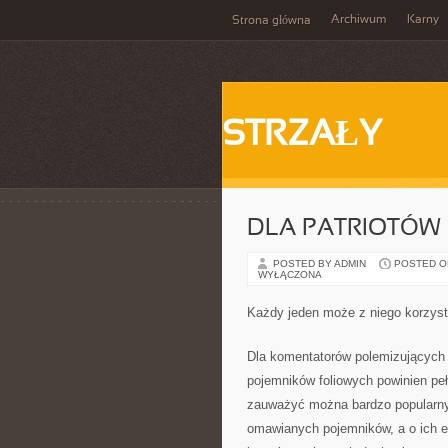
Archiwum
Karny
Strona główna
STRZAŁY
DLA PATRIOTÓW
POSTED BY ADMIN
POSTED ON 
WYŁĄCZONA
Każdy jeden może z niego korzys
Dla komentatorów polemizujących w
pojemników foliowych powinien pe
zauważyć można bardzo popularny e
omawianych pojemników, a o ich e