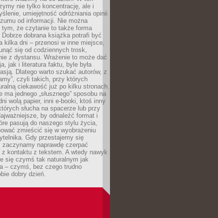
ymy nie tylko koncentrację, ale i
ślenie, umiejętność odróżniania opinii
szumu od informacji. Nie można
tym, że czytanie to także forma
Dobrze dobrana książka potrafi być
a kilka dni – przenosi w inne miejsce,
unąć się od codziennych trosk,
nie z dystansu. Wrażenie to może dać
a, jak i literatura faktu, byle była
asją. Dlatego warto szukać autorów, z
amy”, czyli takich, przy których
ralną ciekawość już po kilku stronach.
ie ma jednego „słusznego” sposobu na
ni wolą papier, inni e-booki, ktoś inny
których słucha na spacerze lub przy
ajważniejsze, by odnaleźć format i
tóre pasują do naszego stylu życia,
bować zmieścić się w wyobrażeniu
ytelnika. Gdy przestajemy się
 zaczynamy naprawdę czerpać
 z kontaktu z tekstem. A wtedy nawyk
je się czymś tak naturalnym jak
a – czymś, bez czego trudno
bie dobry dzień.