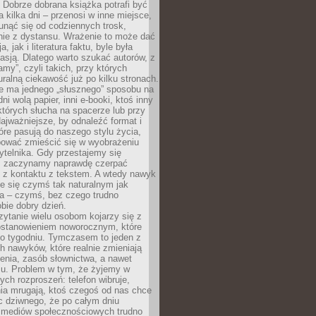
Dobrze dobrana książka potrafi być
a kilka dni – przenosi w inne miejsce,
unąć się od codziennych trosk,
nie z dystansu. Wrażenie to może dać
a, jak i literatura faktu, byle była
asją. Dlatego warto szukać autorów, z
amy”, czyli takich, przy których
ralną ciekawość już po kilku stronach.
ie ma jednego „słusznego” sposobu na
ni wolą papier, inni e-booki, ktoś inny
których słucha na spacerze lub przy
ajważniejsze, by odnaleźć format i
tóre pasują do naszego stylu życia,
bować zmieścić się w wyobrażeniu
ytelnika. Gdy przestajemy się
 zaczynamy naprawdę czerpać
 z kontaktu z tekstem. A wtedy nawyk
je się czymś tak naturalnym jak
a – czymś, bez czego trudno
bie dobry dzień.
ytanie wielu osobom kojarzy się z
stanowieniem noworocznym, które
po tygodniu. Tymczasem to jeden z
h nawyków, które realnie zmieniają
enia, zasób słownictwa, a nawet
su. Problem w tym, że żyjemy w
łych rozproszeń: telefon wibruje,
ia mrugają, ktoś czegoś od nas chce
Nic dziwnego, że po całym dniu
a mediów społecznościowych trudno