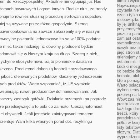
filmiku wybi
zem do Rzeczypospolitej. Aktualnie nie ogłupiają już Nas
Najważniejs
domach towarowych i ogrom innych. Raduje nius, że trendy
czytania nie
czasu tylko 
ionuje to również słuszną procedurę sortowania odpadów.
o obowiązku
niej są używane przez różne gospodynie. Szereg
by jej unikn
przyjemnych
aściwe opakowania na zawsze zakorzeniły się w naszym
jeszcze paru
zamiast osta
owacyjne pojemniki jednorazowe itp są w 100% podatne
symboliczna 
e mieć także nadzieję, iż dowolny producent będzie
nawyk bez po
pięć stron s
zadomowił się w Naszym kraju na długo. Szereg z nich,
orientujemy 
zychylne ekosystemowi. Są to pionierskie działania
ostatni rok. 
Ludzki mózg 
iczego. Producenci dokonują kontroli sprzedawanego
co będzie da
herbata, ulu
 jakość oferowanych produktów, kładziemy jednocześnie
które pomaga
nych produktów. Warto wspomnieć, iż UE wyraźnie
Warto połącz
wykonujemy:
wspierając nawet producentów dofinansowaniami. Jak
przerwą na l
znaczny zastrzyk gotówki. Działanie przemysłu na przyrodę
Wówczas nie
prostu lekko
cze przedsięwzięcia to póki co za mało. Cieszą natomiast
każdego dnia
treści, któr
i obywateli. Jeśli jesteście zaintrygowani tematem
paradoksalni
ezentuje Wam kilka własnych porad dot. recyklingu
półką w księ
listy tekstó
niczym. Dlat
wyprzedzenie