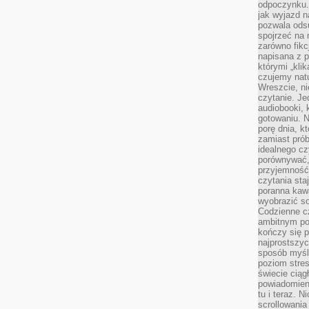
odpoczynku. 
jak wyjazd n
pozwala ods
spojrzeć na 
zarówno fikcj
napisana z p
którymi „klik
czujemy natu
Wreszcie, n
czytanie. Jed
audiobooki, 
gotowaniu. N
porę dnia, k
zamiast pró
idealnego cz
porównywać,
przyjemność
czytania sta
poranna kaw
wyobrazić so
Codzienne cz
ambitnym po
kończy się 
najprostszyc
sposób myśl
poziom stre
świecie ciąg
powiadomien
tu i teraz. 
scrollowani