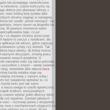
garni lub przewijając nieskończone
w w internecie, często kończymy na…
ego dobrze jest planować lektury z
m: mieć krótką listę tytułów albo
 których chcemy sięgnąć w następnej
Można też ustalić „temat miesiąca”: raz
eportaże, innym razem na biografie lub
piękną. W pewnym momencie warto
uporządkowaniu tego, co już
my i co dopiero chcemy przeczytać.
ch będzie to zeszyt z notatkami, dla
a aplikacja lub arkusz, gdzie zapisują
jciekawsze cytaty czy wnioski. Tak
bista baza wiedzy, do której można
d ważnymi decyzjami, zmianą pracy
anowaniu nowych projektów. U
sób naturalnie rodzi się także potrzeba
m wszystkim z innymi – wtedy świetnie
 blog, newsletter albo własna
baza
tórej każda notatka staje się
kolejnej rozmowy z samym sobą i
to też świadomie wybierać to, co
 każda treść jest tak samo
, a nasza uwaga to zasób ograniczony.
siątek krótkich, emocjonalnych
j czasem wybrać jeden dłuższy tekst,
dę coś wyjaśnia. Zamiast jałowych
w sieci – rozmowę autora z ekspertem
iony esej o mechanizmach stojących za
które widzimy na co dzień. W ten