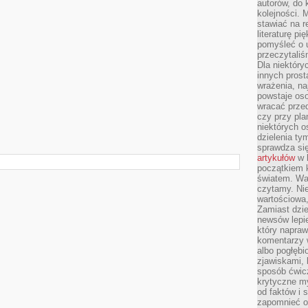
autorów, do
kolejności. 
stawiać na r
literaturę 
pomyśleć o 
przeczytaliś
Dla niektóry
innych prost
wrażenia, na
powstaje oso
wracać prze
czy przy pl
niektórych o
dzielenia ty
sprawdza się
artykułów
w k
początkiem 
światem. War
czytamy. Nie
wartościowa
Zamiast dzie
newsów lepie
który napraw
komentarzy 
albo pogłęb
zjawiskami, 
sposób ćwicz
krytyczne my
od faktów i 
zapomnieć o 