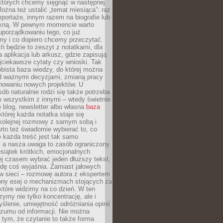
 których chcemy sięgnąć w następnej
Można też ustalić „temat miesiąca”: raz
eportaże, innym razem na biografie lub
piękną. W pewnym momencie warto
uporządkowaniu tego, co już
my i co dopiero chcemy przeczytać.
ch będzie to zeszyt z notatkami, dla
a aplikacja lub arkusz, gdzie zapisują
jciekawsze cytaty czy wnioski. Tak
bista baza wiedzy, do której można
d ważnymi decyzjami, zmianą pracy
anowaniu nowych projektów. U
sób naturalnie rodzi się także potrzeba
m wszystkim z innymi – wtedy świetnie
 blog, newsletter albo własna
baza
tórej każda notatka staje się
kolejnej rozmowy z samym sobą i
to też świadomie wybierać to, co
 każda treść jest tak samo
, a nasza uwaga to zasób ograniczony.
siątek krótkich, emocjonalnych
j czasem wybrać jeden dłuższy tekst,
dę coś wyjaśnia. Zamiast jałowych
w sieci – rozmowę autora z ekspertem
iony esej o mechanizmach stojących za
które widzimy na co dzień. W ten
ymy nie tylko koncentrację, ale i
ślenie, umiejętność odróżniania opinii
szumu od informacji. Nie można
tym, że czytanie to także forma