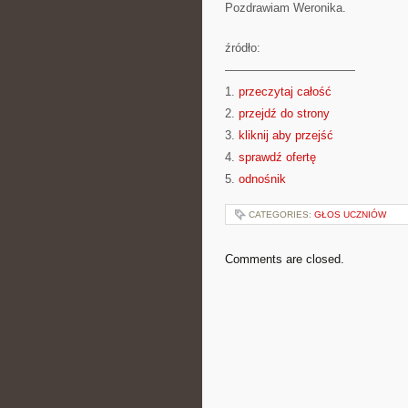
Pozdrawiam Weronika.
źródło:
———————————
1.
przeczytaj całość
2.
przejdź do strony
3.
kliknij aby przejść
4.
sprawdź ofertę
5.
odnośnik
CATEGORIES:
GŁOS UCZNIÓW
Comments are closed.