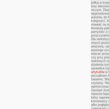
półką w księ
listy tekstó
niczym. Dlat
wyprzedzenie
autorów, do
kolejności. 
stawiać na r
literaturę 
pomyśleć o 
przeczytaliś
Dla niektóry
innych prost
wrażenia, na
powstaje oso
wracać prze
czy przy pl
niektórych o
dzielenia ty
sprawdza się
artykułów
w k
początkiem 
światem. War
czytamy. Nie
wartościowa
Zamiast dzie
newsów lepie
który napraw
komentarzy 
albo pogłęb
zjawiskami, 