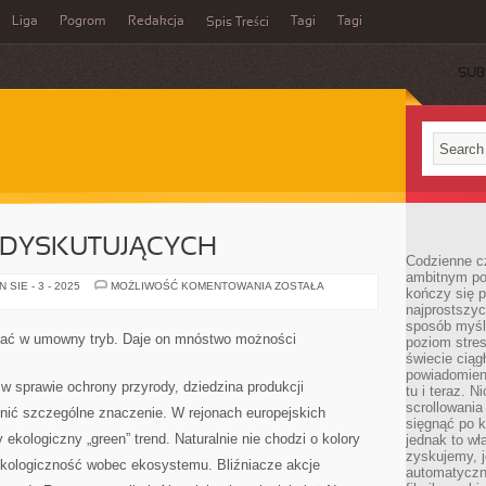
Liga
Pogrom
Redakcja
Tagi
Tagi
Spis Treści
SUB
 DYSKUTUJĄCYCH
Codzienne cz
ambitnym po
DLA
SIE - 3 - 2025
MOŻLIWOŚĆ KOMENTOWANIA
ZOSTAŁA
kończy się 
PATRIOTÓW
najprostszyc
DYSKUTUJĄCYCH
sposób myśl
tać w umowny tryb. Daje on mnóstwo możności
poziom stre
świecie ciąg
powiadomien
 sprawie ochrony przyrody, dziedzina produkcji
tu i teraz. 
scrollowani
łnić szczególne znaczenie. W rejonach europejskich
sięgnąć po k
kologiczny „green” trend. Naturalnie nie chodzi o kolory
jednak to wł
zyskujemy, j
kologiczność wobec ekosystemu. Bliźniacze akcje
automatyczn