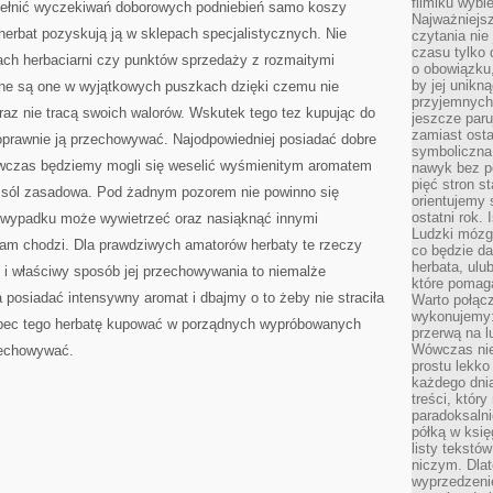
filmiku wybi
spełnić wyczekiwań doborowych podniebień samo koszy
Najważniejs
 herbat pozyskują ją w sklepach specjalistycznych. Nie
czytania nie
czasu tylko 
ach herbaciarni czy punktów sprzedaży z rozmaitymi
o obowiązku
by jej unikn
ne są one w wyjątkowych puszkach dzięki czemu nie
przyjemnych
az nie tracą swoich walorów. Wskutek tego tez kupując do
jeszcze paru
zamiast osta
prawnie ją przechowywać. Najodpowiedniej posiadać dobre
symboliczna 
wczas będziemy mogli się weselić wyśmienitym aromatem
nawyk bez po
pięć stron s
y sól zasadowa. Pod żadnym pozorem nie powinno się
orientujemy 
ostatni rok. 
m wypadku może wywietrzeć oraz nasiąknąć innymi
Ludzki mózg 
 nam chodzi. Dla prawdziwych amatorów herbaty te rzeczy
co będzie da
herbata, ulu
k i właściwy sposób jej przechowywania to niemalże
które pomaga
posiadać intensywny aromat i dbajmy o to żeby nie straciła
Warto połącz
wykonujemy:
obec tego herbatę kupować w porządnych wypróbowanych
przerwą na l
Wówczas nie
zechowywać.
prostu lekko
każdego dnia
treści, któr
paradoksalni
półką w księ
listy tekstó
niczym. Dlat
wyprzedzenie