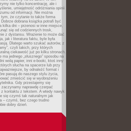
ymy nie tylko koncentrację, ale i
ślenie, umiejętność odróżniania opinii
szumu od informacji. Nie można
tym, że czytanie to także forma
Dobrze dobrana książka potrafi być
a kilka dni – przenosi w inne miejsce,
unąć się od codziennych trosk,
nie z dystansu. Wrażenie to może dać
a, jak i literatura faktu, byle była
asją. Dlatego warto szukać autorów, z
amy”, czyli takich, przy których
ralną ciekawość już po kilku stronach.
ie ma jednego „słusznego” sposobu na
ni wolą papier, inni e-booki, ktoś inny
których słucha na spacerze lub przy
ajważniejsze, by odnaleźć format i
tóre pasują do naszego stylu życia,
bować zmieścić się w wyobrażeniu
ytelnika. Gdy przestajemy się
 zaczynamy naprawdę czerpać
 z kontaktu z tekstem. A wtedy nawyk
je się czymś tak naturalnym jak
a – czymś, bez czego trudno
bie dobry dzień.