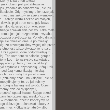
erzemy kilka stron tekstu.
zym krokiem jest potraktowanie
 jak „zadania do odhaczenia”, ale jak
dla siebie. Gdy myślimy o lekturze jak
, mózg instynktownie szuka wymówki,
ąć. Dlatego warto zacząć od małych,
 dawek: pięć stron rano, gdy kawa
je, albo dziesięć stron wieczorem
tniego sprawdzenia poczty. Taka mała,
porcja jest jak rozgrzewka – wyrabia
czucia przytłoczenia. Po kilku dniach
taje się dziesięcioma, a po miesiącu
się, że przeczytaliśmy więcej niż przez
Istotne jest także stworzenie rytuału.
lubi sygnały, które podpowiadają mu,
lej. Ten sam fotel w salonie, gorąca
biony koc – to wszystko są kotwice,
ją włączyć tryb „czas na lekturę”.
yć czytanie z czynnością, którą i tak
 podróżą komunikacją miejską,
unch czy chwilą tuż przed snem.
 „szukamy czasu na książkę”, ale po
 modyfikujemy to, co już robimy
. Kolejną barierą jest wybór. Ogrom
y mamy dziś do dyspozycji,
e potrafi sparaliżować. Stojąc przed
garni lub przewijając nieskończone
w w internecie, często kończymy na…
ego dobrze jest planować lektury z
m: mieć krótką listę tytułów albo