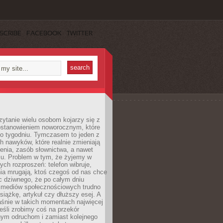
SCRIBE
FACEBOOK
TWITTER
ytanie wielu osobom kojarzy się z
stanowieniem noworocznym, które
po tygodniu. Tymczasem to jeden z
h nawyków, które realnie zmieniają
enia, zasób słownictwa, a nawet
su. Problem w tym, że żyjemy w
łych rozproszeń: telefon wibruje,
ia mrugają, ktoś czegoś od nas chce
Nic dziwnego, że po całym dniu
a mediów społecznościowych trudno
siążkę, artykuł czy dłuższy esej. A
aśnie w takich momentach najwięcej
eśli zrobimy coś na przekór
ym odruchom i zamiast kolejnego