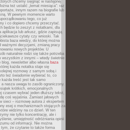
 których chcemy sięgnąć w następnej
Można też ustalić „temat miesiąca”: raz
eportaże, innym razem na biografie lub
piękną. W pewnym momencie warto
uporządkowaniu tego, co już
my i co dopiero chcemy przeczytać.
ch będzie to zeszyt z notatkami, dla
a aplikacja lub arkusz, gdzie zapisują
jciekawsze cytaty czy wnioski. Tak
bista baza wiedzy, do której można
d ważnymi decyzjami, zmianą pracy
anowaniu nowych projektów. U
sób naturalnie rodzi się także potrzeba
m wszystkim z innymi – wtedy świetnie
 blog, newsletter albo własna
baza
tórej każda notatka staje się
kolejnej rozmowy z samym sobą i
to też świadomie wybierać to, co
 każda treść jest tak samo
, a nasza uwaga to zasób ograniczony.
siątek krótkich, emocjonalnych
j czasem wybrać jeden dłuższy tekst,
dę coś wyjaśnia. Zamiast jałowych
w sieci – rozmowę autora z ekspertem
iony esej o mechanizmach stojących za
które widzimy na co dzień. W ten
ymy nie tylko koncentrację, ale i
ślenie, umiejętność odróżniania opinii
szumu od informacji. Nie można
tym, że czytanie to także forma