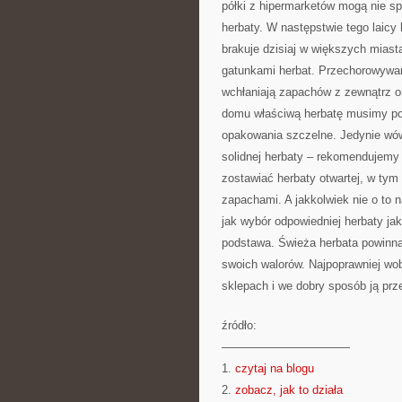
półki z hipermarketów mogą nie 
herbaty. W następstwie tego laicy
brakuje dzisiaj w większych miast
gatunkami herbat. Przechorowywa
wchłaniają zapachów z zewnątrz or
domu właściwą herbatę musimy po
opakowania szczelne. Jedynie wó
solidnej herbaty – rekomendujem
zostawiać herbaty otwartej, w ty
zapachami. A jakkolwiek nie o to
jak wybór odpowiedniej herbaty ja
podstawa. Świeża herbata powinna 
swoich walorów. Najpoprawniej w
sklepach i we dobry sposób ją pr
źródło:
———————————
1.
czytaj na blogu
2.
zobacz, jak to działa