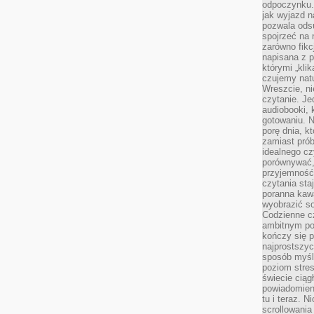
odpoczynku. 
jak wyjazd n
pozwala ods
spojrzeć na 
zarówno fikcj
napisana z p
którymi „klik
czujemy natu
Wreszcie, n
czytanie. Jed
audiobooki, 
gotowaniu. N
porę dnia, k
zamiast pró
idealnego cz
porównywać,
przyjemność
czytania sta
poranna kaw
wyobrazić so
Codzienne cz
ambitnym po
kończy się 
najprostszyc
sposób myśl
poziom stre
świecie ciąg
powiadomien
tu i teraz. 
scrollowani