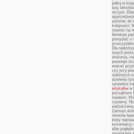
półką w księ
listy tekstó
niczym. Dlat
wyprzedzenie
autorów, do
kolejności. 
stawiać na r
literaturę 
pomyśleć o 
przeczytaliś
Dla niektóry
innych prost
wrażenia, na
powstaje oso
wracać prze
czy przy pl
niektórych o
dzielenia ty
sprawdza się
artykułów
w k
początkiem 
światem. War
czytamy. Nie
wartościowa
Zamiast dzie
newsów lepie
który napraw
komentarzy 
albo pogłęb
zjawiskami, 