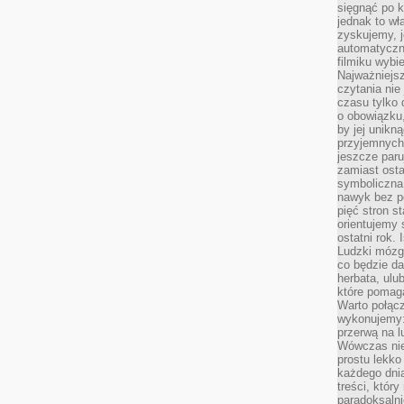
sięgnąć po k
jednak to wł
zyskujemy, j
automatyczn
filmiku wybi
Najważniejs
czytania nie
czasu tylko 
o obowiązku
by jej unikn
przyjemnych
jeszcze paru
zamiast osta
symboliczna 
nawyk bez po
pięć stron s
orientujemy 
ostatni rok. 
Ludzki mózg 
co będzie da
herbata, ulu
które pomaga
Warto połącz
wykonujemy:
przerwą na l
Wówczas nie
prostu lekko
każdego dnia
treści, któr
paradoksalni