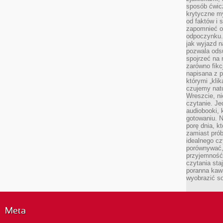
sposób ćwicz
krytyczne my
od faktów i 
zapomnieć o 
odpoczynku. 
jak wyjazd n
pozwala ods
spojrzeć na 
zarówno fikcj
napisana z p
którymi „klik
czujemy natu
Wreszcie, n
czytanie. Jed
audiobooki, 
gotowaniu. N
porę dnia, k
zamiast pró
idealnego cz
porównywać,
przyjemność
czytania sta
poranna kaw
wyobrazić so
Meta