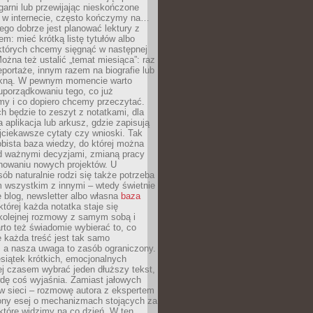
garni lub przewijając nieskończone
w w internecie, często kończymy na…
ego dobrze jest planować lektury z
m: mieć krótką listę tytułów albo
 których chcemy sięgnąć w następnej
Można też ustalić „temat miesiąca”: raz
eportaże, innym razem na biografie lub
piękną. W pewnym momencie warto
uporządkowaniu tego, co już
my i co dopiero chcemy przeczytać.
ch będzie to zeszyt z notatkami, dla
a aplikacja lub arkusz, gdzie zapisują
jciekawsze cytaty czy wnioski. Tak
bista baza wiedzy, do której można
d ważnymi decyzjami, zmianą pracy
anowaniu nowych projektów. U
sób naturalnie rodzi się także potrzeba
m wszystkim z innymi – wtedy świetnie
 blog, newsletter albo własna
baza
tórej każda notatka staje się
kolejnej rozmowy z samym sobą i
to też świadomie wybierać to, co
 każda treść jest tak samo
, a nasza uwaga to zasób ograniczony.
siątek krótkich, emocjonalnych
j czasem wybrać jeden dłuższy tekst,
dę coś wyjaśnia. Zamiast jałowych
w sieci – rozmowę autora z ekspertem
iony esej o mechanizmach stojących za
które widzimy na co dzień. W ten