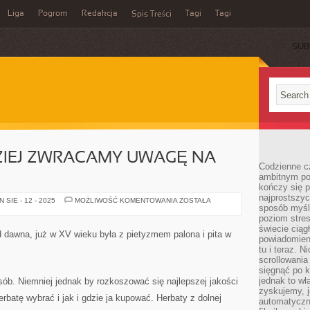
Liga
Pogrom
Redakcja
Tagi
Tagi
Spis Treści
SUB
ZIEJ ZWRACAMY UWAGĘ NA
Codzienne cz
ambitnym po
kończy się 
najprostszyc
CORAZ
SIE - 12 - 2025
MOŻLIWOŚĆ KOMENTOWANIA
ZOSTAŁA
sposób myśl
TO
RZADZIEJ
poziom stre
ZWRACAMY
świecie ciąg
UWAGĘ
 od dawna, już w XV wieku była z pietyzmem palona i pita w
NA
powiadomien
NASZE
tu i teraz. 
ZDROWIE
scrollowani
sięgnąć po k
jednak to wł
osób. Niemniej jednak by rozkoszować się najlepszej jakości
zyskujemy, j
rbatę wybrać i jak i gdzie ja kupować. Herbaty z dolnej
automatyczn