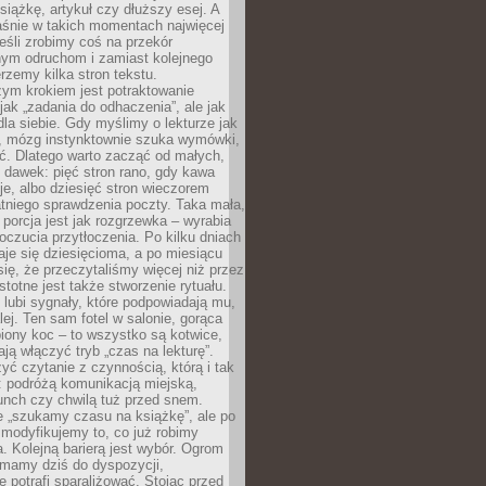
siążkę, artykuł czy dłuższy esej. A
aśnie w takich momentach najwięcej
eśli zrobimy coś na przekór
ym odruchom i zamiast kolejnego
erzemy kilka stron tekstu.
zym krokiem jest potraktowanie
 jak „zadania do odhaczenia”, ale jak
dla siebie. Gdy myślimy o lekturze jak
, mózg instynktownie szuka wymówki,
ąć. Dlatego warto zacząć od małych,
 dawek: pięć stron rano, gdy kawa
je, albo dziesięć stron wieczorem
tniego sprawdzenia poczty. Taka mała,
porcja jest jak rozgrzewka – wyrabia
czucia przytłoczenia. Po kilku dniach
taje się dziesięcioma, a po miesiącu
się, że przeczytaliśmy więcej niż przez
Istotne jest także stworzenie rytuału.
lubi sygnały, które podpowiadają mu,
lej. Ten sam fotel w salonie, gorąca
biony koc – to wszystko są kotwice,
ją włączyć tryb „czas na lekturę”.
yć czytanie z czynnością, którą i tak
 podróżą komunikacją miejską,
unch czy chwilą tuż przed snem.
 „szukamy czasu na książkę”, ale po
 modyfikujemy to, co już robimy
. Kolejną barierą jest wybór. Ogrom
y mamy dziś do dyspozycji,
e potrafi sparaliżować. Stojąc przed