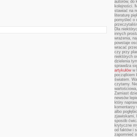
autorów, do
kolejności. 
stawiać na r
literaturę 
pomyśleć o 
przeczytaliś
Dla niektóry
innych prost
wrażenia, na
powstaje oso
wracać prze
czy przy pl
niektórych o
dzielenia ty
sprawdza się
artykułów
w k
początkiem 
światem. War
czytamy. Nie
wartościowa
Zamiast dzie
newsów lepie
który napraw
komentarzy 
albo pogłęb
zjawiskami, 
sposób ćwicz
krytyczne my
od faktów i 
zapomnieć o 