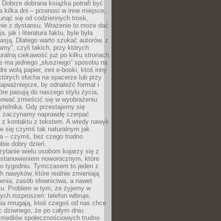
Dobrze dobrana książka potrafi być
a kilka dni – przenosi w inne miejsce,
unąć się od codziennych trosk,
nie z dystansu. Wrażenie to może dać
a, jak i literatura faktu, byle była
asją. Dlatego warto szukać autorów, z
amy”, czyli takich, przy których
ralną ciekawość już po kilku stronach.
ie ma jednego „słusznego” sposobu na
ni wolą papier, inni e-booki, ktoś inny
których słucha na spacerze lub przy
ajważniejsze, by odnaleźć format i
tóre pasują do naszego stylu życia,
bować zmieścić się w wyobrażeniu
ytelnika. Gdy przestajemy się
 zaczynamy naprawdę czerpać
 z kontaktu z tekstem. A wtedy nawyk
je się czymś tak naturalnym jak
a – czymś, bez czego trudno
bie dobry dzień.
ytanie wielu osobom kojarzy się z
stanowieniem noworocznym, które
po tygodniu. Tymczasem to jeden z
h nawyków, które realnie zmieniają
enia, zasób słownictwa, a nawet
su. Problem w tym, że żyjemy w
łych rozproszeń: telefon wibruje,
ia mrugają, ktoś czegoś od nas chce
Nic dziwnego, że po całym dniu
a mediów społecznościowych trudno