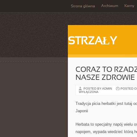
Archiwum
Karny
Strona główna
STRZAŁY
CORAZ TO RZAD
NASZE ZDROWIE
POSTED BY ADMIN
POSTED ON 
WYŁĄCZONA
Tradycja picia herbatki jest tutaj
Japonii
Herbata to specjalny napój wielu 
napojem, wypada wiedzieć którą he