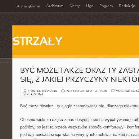
Archiwum
Karny
Liga
Pogrom
Redakcja
Strona główna
STRZAŁY
BYĆ MOŻE TAKŻE ORAZ TY ZAS
SIĘ, Z JAKIEJ PRZYCZYNY NIEKTÓ
POSTED BY ADMIN
POSTED ON WRZ - 3 - 2025
MOŻLIWOŚĆ 
WYŁĄCZONA
Być może również i ty ciągle zastanawiasz się, dlaczego niektóre
Obecnie większa część z nas decyduje się na wypatrywanie ofert
podróży, bo jest to przede wszystkim sposób komfortowy i komfor
podróży posiada swoje własne witryny internetowe, na których z