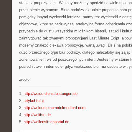
stanie z propozycjami. Wczasy możemy spędzić na wiele sposob
przez siebie wybranym. Biura podróży aktualnie proponują nam p
pomiędzy innymi wycieczki lotnicze, mamy też wycieczki z dost
objazdowe, które są nadzwyczaj atrakcyjną formą odpędzania cza
przypadnie do gustu wszystkim miłośnikom historii, sztuki i kultur
zaintrygować tak zwanymi propozycjami Last Minute Egipt, albo
możemy znaleźć ciekawą propozycję, wartą uwagi. Dziś na polski
dużo przeróżnego typu biur podróży, dlatego należałoby się zająć
zorientowaniem wśród poszczególnych ofert. Jesteśmy w stanie to
pośrednictwem internecie, gdyż większość biur ma osobiste witry
źródło:
———————————
1.
http://weise-dienstleistungen.de
2.
artykuł tutaj
3.
http://welcomeinnmotelmedford.com
4.
http://welitso.de
5.
http://wellensittichportal.de