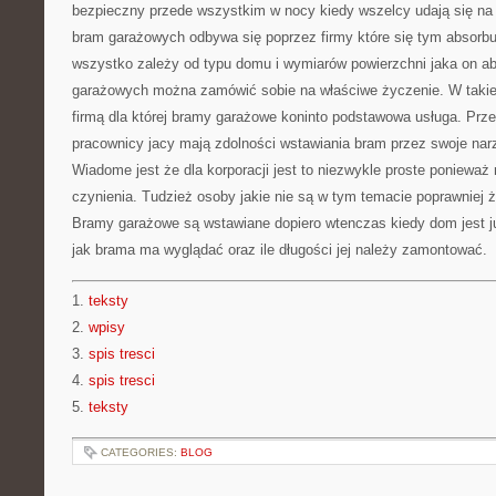
bezpieczny przede wszystkim w nocy kiedy wszelcy udają się n
bram garażowych odbywa się poprzez firmy które się tym absorbują
wszystko zależy od typu domu i wymiarów powierzchni jaka on a
garażowych można zamówić sobie na właściwe życzenie. W takiej
firmą dla której bramy garażowe koninto podstawowa usługa. Prz
pracownicy jacy mają zdolności wstawiania bram przez swoje nar
Wiadome jest że dla korporacji jest to niezwykle proste ponieważ
czynienia. Tudzież osoby jakie nie są w tym temacie poprawniej ż
Bramy garażowe są wstawiane dopiero wtenczas kiedy dom jest 
jak brama ma wyglądać oraz ile długości jej należy zamontować.
1.
teksty
2.
wpisy
3.
spis tresci
4.
spis tresci
5.
teksty
CATEGORIES:
BLOG