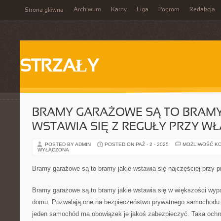
Archiwum
Karny
Liga
Pogrom
Redakcja
Strona główna
STRZAŁY
BRAMY GARAŻOWE SĄ TO BRAM
WSTAWIA SIĘ Z REGUŁY PRZY 
POSTED BY ADMIN
POSTED ON PAŹ - 2 - 2025
MOŻLIWOŚĆ K
WYŁĄCZONA
Bramy garażowe są to bramy jakie wstawia się najczęściej przy
Bramy garażowe są to bramy jakie wstawia się w większości wy
domu. Pozwalają one na bezpieczeństwo prywatnego samochodu.
jeden samochód ma obowiązek je jakoś zabezpieczyć. Taka ochro