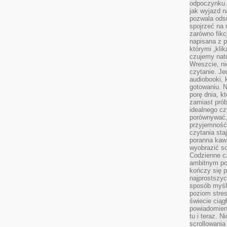
odpoczynku. 
jak wyjazd n
pozwala ods
spojrzeć na 
zarówno fikcj
napisana z p
którymi „klik
czujemy natu
Wreszcie, n
czytanie. Jed
audiobooki, 
gotowaniu. N
porę dnia, k
zamiast pró
idealnego cz
porównywać,
przyjemność
czytania sta
poranna kaw
wyobrazić so
Codzienne cz
ambitnym po
kończy się 
najprostszyc
sposób myśl
poziom stre
świecie ciąg
powiadomien
tu i teraz. 
scrollowani