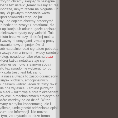
 których chcemy sięgnąć w następnej
Można też ustalić „temat miesiąca”: raz
eportaże, innym razem na biografie lub
piękną. W pewnym momencie warto
uporządkowaniu tego, co już
my i co dopiero chcemy przeczytać.
ch będzie to zeszyt z notatkami, dla
a aplikacja lub arkusz, gdzie zapisują
jciekawsze cytaty czy wnioski. Tak
bista baza wiedzy, do której można
d ważnymi decyzjami, zmianą pracy
anowaniu nowych projektów. U
sób naturalnie rodzi się także potrzeba
m wszystkim z innymi – wtedy świetnie
 blog, newsletter albo własna
baza
tórej każda notatka staje się
kolejnej rozmowy z samym sobą i
to też świadomie wybierać to, co
 każda treść jest tak samo
, a nasza uwaga to zasób ograniczony.
siątek krótkich, emocjonalnych
j czasem wybrać jeden dłuższy tekst,
dę coś wyjaśnia. Zamiast jałowych
w sieci – rozmowę autora z ekspertem
iony esej o mechanizmach stojących za
które widzimy na co dzień. W ten
ymy nie tylko koncentrację, ale i
ślenie, umiejętność odróżniania opinii
szumu od informacji. Nie można
tym, że czytanie to także forma