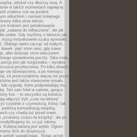
siążkę, artykuł czy dłuższy esej. A
aśnie w takich momentach najwięcej
eśli zrobimy coś na przekór
ym odruchom i zamiast kolejnego
erzemy kilka stron tekstu.
zym krokiem jest potraktowanie
 jak „zadania do odhaczenia”, ale jak
dla siebie. Gdy myślimy o lekturze jak
, mózg instynktownie szuka wymówki,
ąć. Dlatego warto zacząć od małych,
 dawek: pięć stron rano, gdy kawa
je, albo dziesięć stron wieczorem
tniego sprawdzenia poczty. Taka mała,
porcja jest jak rozgrzewka – wyrabia
czucia przytłoczenia. Po kilku dniach
taje się dziesięcioma, a po miesiącu
się, że przeczytaliśmy więcej niż przez
Istotne jest także stworzenie rytuału.
lubi sygnały, które podpowiadają mu,
lej. Ten sam fotel w salonie, gorąca
biony koc – to wszystko są kotwice,
ją włączyć tryb „czas na lekturę”.
yć czytanie z czynnością, którą i tak
 podróżą komunikacją miejską,
unch czy chwilą tuż przed snem.
 „szukamy czasu na książkę”, ale po
 modyfikujemy to, co już robimy
. Kolejną barierą jest wybór. Ogrom
y mamy dziś do dyspozycji,
e potrafi sparaliżować. Stojąc przed