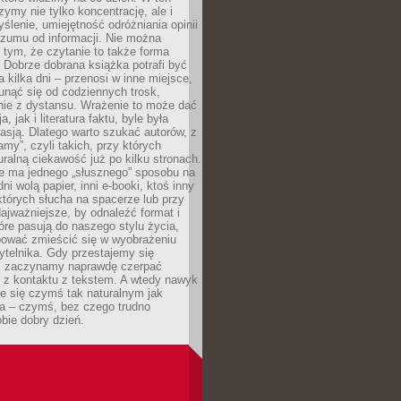
ymy nie tylko koncentrację, ale i
ślenie, umiejętność odróżniania opinii
szumu od informacji. Nie można
tym, że czytanie to także forma
Dobrze dobrana książka potrafi być
a kilka dni – przenosi w inne miejsce,
unąć się od codziennych trosk,
nie z dystansu. Wrażenie to może dać
a, jak i literatura faktu, byle była
asją. Dlatego warto szukać autorów, z
amy”, czyli takich, przy których
ralną ciekawość już po kilku stronach.
ie ma jednego „słusznego” sposobu na
ni wolą papier, inni e-booki, ktoś inny
których słucha na spacerze lub przy
ajważniejsze, by odnaleźć format i
tóre pasują do naszego stylu życia,
bować zmieścić się w wyobrażeniu
ytelnika. Gdy przestajemy się
 zaczynamy naprawdę czerpać
 z kontaktu z tekstem. A wtedy nawyk
je się czymś tak naturalnym jak
a – czymś, bez czego trudno
bie dobry dzień.