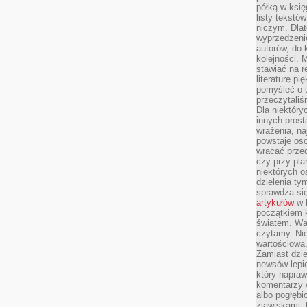
półką w księ
listy tekstó
niczym. Dlat
wyprzedzenie
autorów, do
kolejności. 
stawiać na r
literaturę 
pomyśleć o 
przeczytaliś
Dla niektóry
innych prost
wrażenia, na
powstaje oso
wracać prze
czy przy pl
niektórych o
dzielenia ty
sprawdza się
artykułów
w k
początkiem 
światem. War
czytamy. Nie
wartościowa
Zamiast dzie
newsów lepie
który napraw
komentarzy 
albo pogłęb
zjawiskami, 