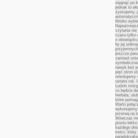
sięgnąć po k
jednak to wł
zyskujemy, j
automatyczn
filmiku wybi
Najważniejs
czytania nie
czasu tylko 
o obowiązku
by jej unikn
przyjemnych
jeszcze paru
zamiast osta
symboliczna 
nawyk bez po
pięć stron s
orientujemy 
ostatni rok. 
Ludzki mózg 
co będzie da
herbata, ulu
które pomaga
Warto połącz
wykonujemy:
przerwą na l
Wówczas nie
prostu lekko
każdego dnia
treści, któr
paradoksalni