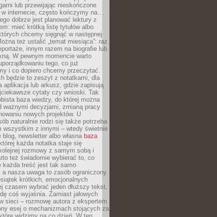
garni lub przewijając nieskończone
w w internecie, często kończymy na…
ego dobrze jest planować lektury z
m: mieć krótką listę tytułów albo
 których chcemy sięgnąć w następnej
Można też ustalić „temat miesiąca”: raz
eportaże, innym razem na biografie lub
piękną. W pewnym momencie warto
uporządkowaniu tego, co już
my i co dopiero chcemy przeczytać.
ch będzie to zeszyt z notatkami, dla
a aplikacja lub arkusz, gdzie zapisują
jciekawsze cytaty czy wnioski. Tak
bista baza wiedzy, do której można
d ważnymi decyzjami, zmianą pracy
anowaniu nowych projektów. U
sób naturalnie rodzi się także potrzeba
m wszystkim z innymi – wtedy świetnie
 blog, newsletter albo własna
baza
tórej każda notatka staje się
kolejnej rozmowy z samym sobą i
to też świadomie wybierać to, co
 każda treść jest tak samo
, a nasza uwaga to zasób ograniczony.
siątek krótkich, emocjonalnych
j czasem wybrać jeden dłuższy tekst,
dę coś wyjaśnia. Zamiast jałowych
w sieci – rozmowę autora z ekspertem
iony esej o mechanizmach stojących za
które widzimy na co dzień. W ten