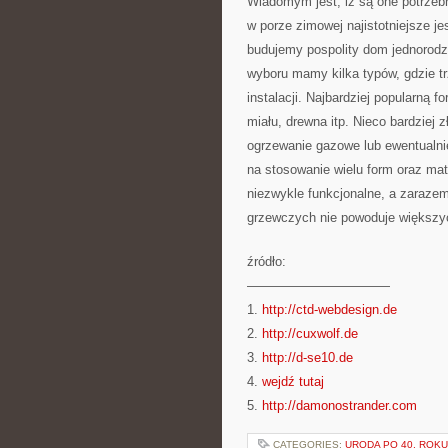
Wiadomym jest, iż są one potrzeb
w porze zimowej najistotniejsze j
budujemy pospolity dom jednorodzi
wyboru mamy kilka typów, gdzie t
instalacji. Najbardziej popularną
miału, drewna itp. Nieco bardziej
ogrzewanie gazowe lub ewentualnie
na stosowanie wielu form oraz mat
niezwykle funkcjonalne, a zarazem
grzewczych nie powoduje większy
źródło:
———————————
1.
http://ctd-webdesign.de
2.
http://cuxwolf.de
3.
http://d-se10.de
4.
wejdź tutaj
5.
http://damonostrander.com
CATEGORIES:
URODA PO 40. ROKU