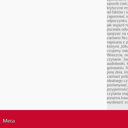
sposób ćwicz
krytyczne my
od faktów i 
zapomnieć o 
odpoczynku. 
jak wyjazd n
pozwala ods
spojrzeć na 
zarówno fikcj
napisana z p
którymi „klik
czujemy natu
Wreszcie, n
czytanie. Jed
audiobooki, 
gotowaniu. N
porę dnia, k
zamiast pró
idealnego cz
porównywać,
przyjemność
czytania sta
poranna kaw
wyobrazić so
Meta