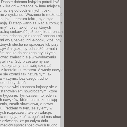
Dobrze dobrana książka potrafi być
a kilka dni – przenosi w inne miejsce,
unąć się od codziennych trosk,
nie z dystansu. Wrażenie to może dać
a, jak i literatura faktu, byle była
asją. Dlatego warto szukać autorów, z
amy”, czyli takich, przy których
ralną ciekawość już po kilku stronach.
ie ma jednego „słusznego” sposobu na
ni wolą papier, inni e-booki, ktoś inny
których słucha na spacerze lub przy
ajważniejsze, by odnaleźć format i
tóre pasują do naszego stylu życia,
bować zmieścić się w wyobrażeniu
ytelnika. Gdy przestajemy się
 zaczynamy naprawdę czerpać
 z kontaktu z tekstem. A wtedy nawyk
je się czymś tak naturalnym jak
a – czymś, bez czego trudno
bie dobry dzień.
ytanie wielu osobom kojarzy się z
stanowieniem noworocznym, które
po tygodniu. Tymczasem to jeden z
h nawyków, które realnie zmieniają
enia, zasób słownictwa, a nawet
su. Problem w tym, że żyjemy w
łych rozproszeń: telefon wibruje,
ia mrugają, ktoś czegoś od nas chce
Nic dziwnego, że po całym dniu
a mediów społecznościowych trudno