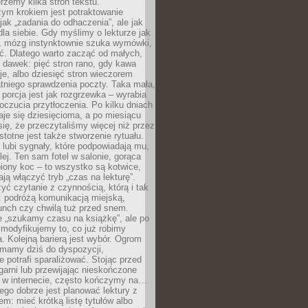
erzemy kilka stron tekstu.
zym krokiem jest potraktowanie
 jak „zadania do odhaczenia”, ale jak
dla siebie. Gdy myślimy o lekturze jak
, mózg instynktownie szuka wymówki,
ąć. Dlatego warto zacząć od małych,
 dawek: pięć stron rano, gdy kawa
je, albo dziesięć stron wieczorem
tniego sprawdzenia poczty. Taka mała,
porcja jest jak rozgrzewka – wyrabia
czucia przytłoczenia. Po kilku dniach
taje się dziesięcioma, a po miesiącu
się, że przeczytaliśmy więcej niż przez
Istotne jest także stworzenie rytuału.
lubi sygnały, które podpowiadają mu,
lej. Ten sam fotel w salonie, gorąca
biony koc – to wszystko są kotwice,
ją włączyć tryb „czas na lekturę”.
yć czytanie z czynnością, którą i tak
 podróżą komunikacją miejską,
unch czy chwilą tuż przed snem.
 „szukamy czasu na książkę”, ale po
 modyfikujemy to, co już robimy
. Kolejną barierą jest wybór. Ogrom
y mamy dziś do dyspozycji,
e potrafi sparaliżować. Stojąc przed
garni lub przewijając nieskończone
w w internecie, często kończymy na…
ego dobrze jest planować lektury z
m: mieć krótką listę tytułów albo