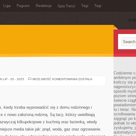
Liga
Pogrom
Redakcja
Tagi
Tagi
Spis Treści
SUB
Codzienne cz
ambitnym po
BLOK
LIP - 20 - 2025
MOŻLIWOŚĆ KOMENTOWANIA
ZOSTAŁA
kończy się 
najprostszyc
sposób myśl
poziom stre
świecie ciąg
powiadomien
, kiedy trzeba wyprowadzić się z domu rodzinnego i
tu i teraz. 
scrollowani
z nowo założoną rodziną. Są tacy, którzy uwielbiają
sięgnąć po k
zwyczaj kilkupokojowe z kuchnią oraz łazienką, wtedy
jednak to wł
zyskujemy, j
ejsze media takie jak: prąd, woda, gaz oraz ogrzewanie.
automatyczn