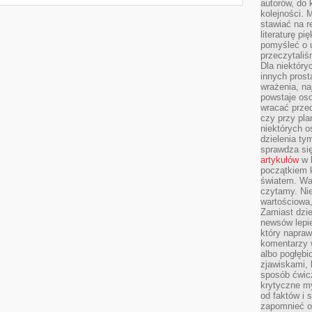
autorów, do
kolejności. 
stawiać na r
literaturę 
pomyśleć o 
przeczytaliś
Dla niektóry
innych prost
wrażenia, na
powstaje oso
wracać prze
czy przy pl
niektórych o
dzielenia ty
sprawdza się
artykułów
w k
początkiem 
światem. War
czytamy. Nie
wartościowa
Zamiast dzie
newsów lepie
który napraw
komentarzy 
albo pogłęb
zjawiskami, 
sposób ćwicz
krytyczne my
od faktów i 
zapomnieć o 