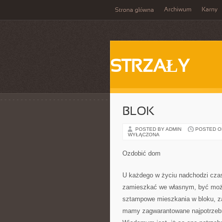
Archiwum
Karny
Strona główna
STRZAŁY
BLOK
POSTED BY ADMIN
POSTED ON 
WYŁĄCZONA
Ozdobić dom
U każdego w życiu nadchodzi czas
zamieszkać we własnym, być może 
sztampowe mieszkania w bloku, za
mamy zagwarantowane najpotrzebni