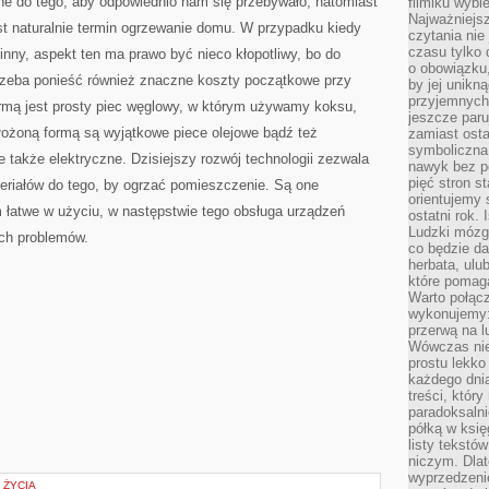
ne do tego, aby odpowiednio nam się przebywało, natomiast
filmiku wybi
Najważniejs
est naturalnie termin ogrzewanie domu. W przypadku kiedy
czytania nie
czasu tylko 
nny, aspekt ten ma prawo być nieco kłopotliwy, bo do
o obowiązku
rzeba ponieść również znaczne koszty początkowe przy
by jej unikn
przyjemnych
 formą jest prosty piec węglowy, w którym używamy koksu,
jeszcze paru
 złożoną formą są wyjątkowe piece olejowe bądź też
zamiast osta
symboliczna 
 także elektryczne. Dzisiejszy rozwój technologii zezwala
nawyk bez po
pięć stron s
eriałów do tego, by ogrzać pomieszczenie. Są one
orientujemy 
 łatwe w użyciu, w następstwie tego obsługa urządzeń
ostatni rok. 
Ludzki mózg 
ch problemów.
co będzie da
herbata, ulu
które pomaga
Warto połącz
wykonujemy:
przerwą na l
Wówczas nie
prostu lekko
każdego dnia
treści, któr
paradoksalni
półką w księ
listy tekstó
niczym. Dlat
wyprzedzenie
 ŻYCIA