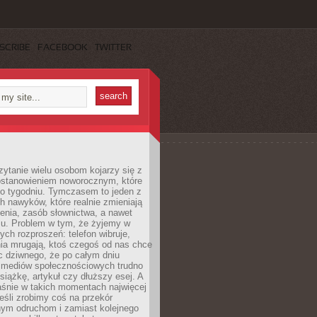
SCRIBE
FACEBOOK
TWITTER
ytanie wielu osobom kojarzy się z
stanowieniem noworocznym, które
po tygodniu. Tymczasem to jeden z
h nawyków, które realnie zmieniają
enia, zasób słownictwa, a nawet
su. Problem w tym, że żyjemy w
łych rozproszeń: telefon wibruje,
ia mrugają, ktoś czegoś od nas chce
Nic dziwnego, że po całym dniu
a mediów społecznościowych trudno
siążkę, artykuł czy dłuższy esej. A
aśnie w takich momentach najwięcej
eśli zrobimy coś na przekór
ym odruchom i zamiast kolejnego