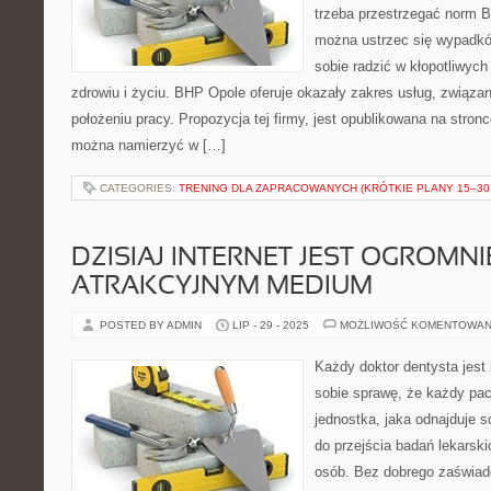
trzeba przestrzegać norm B
można ustrzec się wypadków
sobie radzić w kłopotliwyc
zdrowiu i życiu. BHP Opole oferuje okazały zakres usług, związ
położeniu pracy. Propozycja tej firmy, jest opublikowana na stron
można namierzyć w […]
CATEGORIES:
TRENING DLA ZAPRACOWANYCH (KRÓTKIE PLANY 15–30 
DZISIAJ INTERNET JEST OGROMNI
ATRAKCYJNYM MEDIUM
POSTED BY ADMIN
LIP - 29 - 2025
MOŻLIWOŚĆ KOMENTOWAN
Każdy doktor dentysta jest
sobie sprawę, że każdy pac
jednostka, jaka odnajduje s
do przejścia badań lekarski
osób. Bez dobrego zaświad