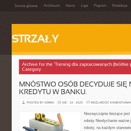
Archiwum
Karny
Liga
Pogrom
Redakcja
Strona główna
STRZAŁY
Archive for the ‘Trening dla zapracowanych (krótkie 
Category
MNÓSTWO OSÓB DECYDUJE SIĘ 
KREDYTU W BANKU.
POSTED BY ADMIN
SIE - 19 - 2025
MOŻLIWOŚĆ KOMENTOWA
Niezwyczajnie bieżące jes
roboty Niesłychanie ważne 
roboty, na każdym stanowi