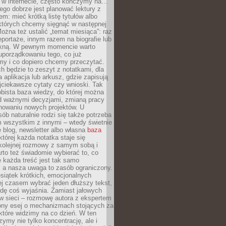
w w internecie, często kończymy na…
ego dobrze jest planować lektury z
m: mieć krótką listę tytułów albo
 których chcemy sięgnąć w następnej
Można też ustalić „temat miesiąca”: raz
eportaże, innym razem na biografie lub
piękną. W pewnym momencie warto
uporządkowaniu tego, co już
my i co dopiero chcemy przeczytać.
ch będzie to zeszyt z notatkami, dla
a aplikacja lub arkusz, gdzie zapisują
jciekawsze cytaty czy wnioski. Tak
bista baza wiedzy, do której można
d ważnymi decyzjami, zmianą pracy
anowaniu nowych projektów. U
sób naturalnie rodzi się także potrzeba
m wszystkim z innymi – wtedy świetnie
 blog, newsletter albo własna
baza
tórej każda notatka staje się
kolejnej rozmowy z samym sobą i
to też świadomie wybierać to, co
 każda treść jest tak samo
, a nasza uwaga to zasób ograniczony.
siątek krótkich, emocjonalnych
j czasem wybrać jeden dłuższy tekst,
dę coś wyjaśnia. Zamiast jałowych
w sieci – rozmowę autora z ekspertem
iony esej o mechanizmach stojących za
które widzimy na co dzień. W ten
ymy nie tylko koncentrację, ale i