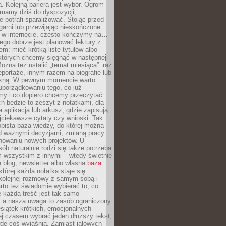
. Kolejną barierą jest wybór. Ogrom
y mamy dziś do dyspozycji,
e potrafi sparaliżować. Stojąc przed
garni lub przewijając nieskończone
w w internecie, często kończymy na…
ego dobrze jest planować lektury z
m: mieć krótką listę tytułów albo
 których chcemy sięgnąć w następnej
Można też ustalić „temat miesiąca”: raz
eportaże, innym razem na biografie lub
piękną. W pewnym momencie warto
uporządkowaniu tego, co już
my i co dopiero chcemy przeczytać.
ch będzie to zeszyt z notatkami, dla
a aplikacja lub arkusz, gdzie zapisują
jciekawsze cytaty czy wnioski. Tak
bista baza wiedzy, do której można
d ważnymi decyzjami, zmianą pracy
anowaniu nowych projektów. U
sób naturalnie rodzi się także potrzeba
m wszystkim z innymi – wtedy świetnie
 blog, newsletter albo własna
baza
tórej każda notatka staje się
kolejnej rozmowy z samym sobą i
to też świadomie wybierać to, co
 każda treść jest tak samo
, a nasza uwaga to zasób ograniczony.
siątek krótkich, emocjonalnych
j czasem wybrać jeden dłuższy tekst,
dę coś wyjaśnia. Zamiast jałowych