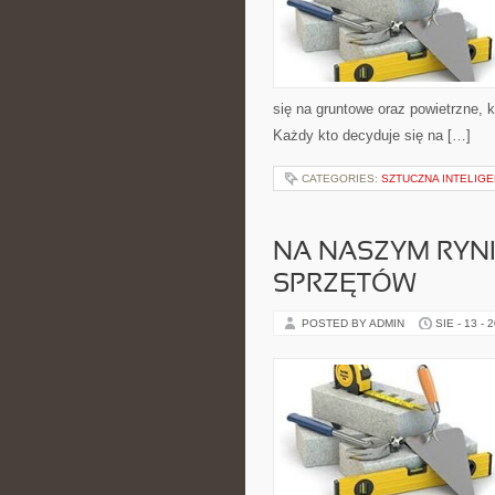
się na gruntowe oraz powietrzne, k
Każdy kto decyduje się na […]
CATEGORIES:
SZTUCZNA INTELIGE
NA NASZYM RYNK
SPRZĘTÓW
POSTED BY ADMIN
SIE - 13 - 