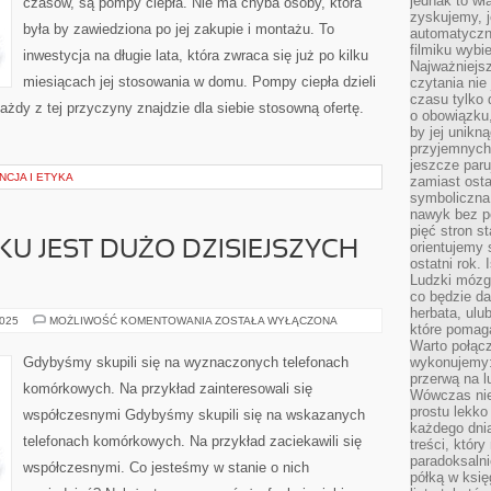
jednak to wł
czasów, są pompy ciepła. Nie ma chyba osoby, która
TEGO,
zyskujemy, j
CZY
była by zawiedziona po jej zakupie i montażu. To
ARANŻUJE
automatyczn
SIĘ
filmiku wybi
WNĘTRZA
inwestycja na długie lata, która zwraca się już po kilku
DOMU
Najważniejs
OSOBISTEGO
miesiącach jej stosowania w domu. Pompy ciepła dzieli
czytania nie
czasu tylko 
ażdy z tej przyczyny znajdzie dla siebie stosowną ofertę.
o obowiązku
by jej unikn
przyjemnych
jeszcze paru
NCJA I ETYKA
zamiast osta
symboliczna 
nawyk bez po
pięć stron s
U JEST DUŻO DZISIEJSZYCH
orientujemy 
ostatni rok. 
Ludzki mózg 
co będzie da
herbata, ulu
NA
2025
MOŻLIWOŚĆ KOMENTOWANIA
ZOSTAŁA WYŁĄCZONA
które pomaga
NASZYM
RYNKU
Warto połącz
JEST
Gdybyśmy skupili się na wyznaczonych telefonach
wykonujemy:
DUŻO
przerwą na l
DZISIEJSZYCH
komórkowych. Na przykład zainteresowali się
SPRZĘTÓW
Wówczas nie
prostu lekko
współczesnymi Gdybyśmy skupili się na wskazanych
każdego dnia
telefonach komórkowych. Na przykład zaciekawili się
treści, któr
paradoksalni
współczesnymi. Co jesteśmy w stanie o nich
półką w księ