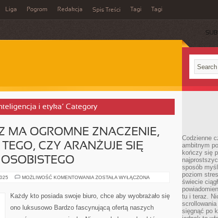
Liga
Pogrom
Redakcja
Tagi
Tagi
Spis Treści
SUB
nteligencja i etyka’ Category
Z MA OGROMNE ZNACZENIE,
Codzienne cz
 TEGO, CZY ARANŻUJE SIĘ
ambitnym po
kończy się 
OSOBISTEGO
najprostszyc
sposób myśl
poziom stre
WYSTRÓJ
2025
MOŻLIWOŚĆ KOMENTOWANIA
ZOSTAŁA WYŁĄCZONA
świecie ciąg
WNĘTRZ
MA
powiadomien
OGROMNE
Każdy kto posiada swoje biuro, chce aby wyobrażało się
tu i teraz. 
ZNACZENIE,
scrollowani
NIE
ono luksusowo Bardzo fascynującą ofertą naszych
ZALEŻNIE
sięgnąć po k
OD