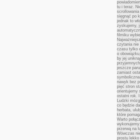
powiadomien
tu i teraz. 
scrollowani
sięgnąć po k
jednak to wł
zyskujemy, j
automatyczn
filmiku wybi
Najważniejs
czytania nie
czasu tylko 
o obowiązku
by jej unikn
przyjemnych
jeszcze paru
zamiast osta
symboliczna 
nawyk bez po
pięć stron s
orientujemy 
ostatni rok. 
Ludzki mózg 
co będzie da
herbata, ulu
które pomaga
Warto połącz
wykonujemy:
przerwą na l
Wówczas nie
prostu lekko