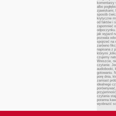
komentarzy 
albo pogłęb
zjawiskami, 
sposób ćwicz
krytyczne my
od faktów i 
zapomnieć o 
odpoczynku. 
jak wyjazd n
pozwala ods
spojrzeć na 
zarówno fikcj
napisana z p
którymi „klik
czujemy natu
Wreszcie, n
czytanie. Jed
audiobooki, 
gotowaniu. N
porę dnia, k
zamiast pró
idealnego cz
porównywać,
przyjemność
czytania sta
poranna kaw
wyobrazić so