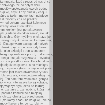
ia mrugają, ktoś czegoś od nas chce
Nic dziwnego, że po całym dniu
a mediów społecznościowych trudno
siążkę, artykuł czy dłuższy esej. A
aśnie w takich momentach najwięcej
eśli zrobimy coś na przekór
ym odruchom i zamiast kolejnego
erzemy kilka stron tekstu.
zym krokiem jest potraktowanie
 jak „zadania do odhaczenia”, ale jak
dla siebie. Gdy myślimy o lekturze jak
, mózg instynktownie szuka wymówki,
ąć. Dlatego warto zacząć od małych,
 dawek: pięć stron rano, gdy kawa
je, albo dziesięć stron wieczorem
tniego sprawdzenia poczty. Taka mała,
porcja jest jak rozgrzewka – wyrabia
czucia przytłoczenia. Po kilku dniach
taje się dziesięcioma, a po miesiącu
się, że przeczytaliśmy więcej niż przez
Istotne jest także stworzenie rytuału.
lubi sygnały, które podpowiadają mu,
lej. Ten sam fotel w salonie, gorąca
biony koc – to wszystko są kotwice,
ją włączyć tryb „czas na lekturę”.
yć czytanie z czynnością, którą i tak
 podróżą komunikacją miejską,
unch czy chwilą tuż przed snem.
 „szukamy czasu na książkę”, ale po
 modyfikujemy to, co już robimy