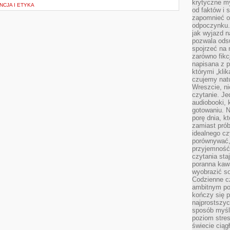
krytyczne my
NCJA I ETYKA
od faktów i 
zapomnieć o 
odpoczynku. 
jak wyjazd n
pozwala ods
spojrzeć na 
zarówno fikcj
napisana z p
którymi „klik
czujemy natu
Wreszcie, n
czytanie. Jed
audiobooki, 
gotowaniu. N
porę dnia, k
zamiast pró
idealnego cz
porównywać,
przyjemność
czytania sta
poranna kaw
wyobrazić so
Codzienne cz
ambitnym po
kończy się 
najprostszyc
sposób myśl
poziom stre
świecie ciąg