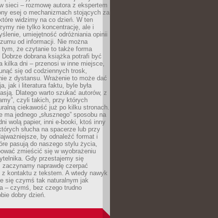
w sieci – rozmowę autora z ekspertem
iony esej o mechanizmach stojących za
które widzimy na co dzień. W ten
ymy nie tylko koncentrację, ale i
ślenie, umiejętność odróżniania opinii
szumu od informacji. Nie można
tym, że czytanie to także forma
Dobrze dobrana książka potrafi być
a kilka dni – przenosi w inne miejsce,
unąć się od codziennych trosk,
nie z dystansu. Wrażenie to może dać
a, jak i literatura faktu, byle była
asją. Dlatego warto szukać autorów, z
amy”, czyli takich, przy których
ralną ciekawość już po kilku stronach.
ie ma jednego „słusznego” sposobu na
ni wolą papier, inni e-booki, ktoś inny
których słucha na spacerze lub przy
ajważniejsze, by odnaleźć format i
tóre pasują do naszego stylu życia,
bować zmieścić się w wyobrażeniu
ytelnika. Gdy przestajemy się
 zaczynamy naprawdę czerpać
 z kontaktu z tekstem. A wtedy nawyk
je się czymś tak naturalnym jak
a – czymś, bez czego trudno
bie dobry dzień.