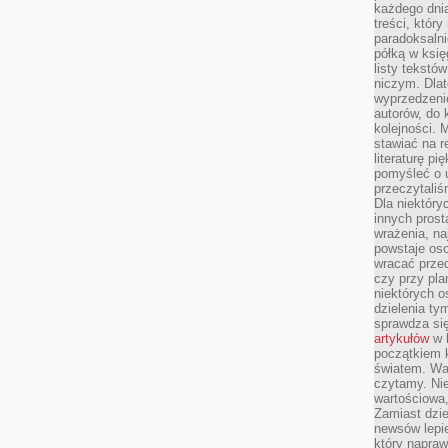
każdego dnia
treści, któr
paradoksalni
półką w księ
listy tekstó
niczym. Dlat
wyprzedzenie
autorów, do
kolejności. 
stawiać na r
literaturę 
pomyśleć o 
przeczytaliś
Dla niektóry
innych prost
wrażenia, na
powstaje oso
wracać prze
czy przy pl
niektórych o
dzielenia ty
sprawdza się
artykułów
w k
początkiem 
światem. War
czytamy. Nie
wartościowa
Zamiast dzie
newsów lepie
który napraw