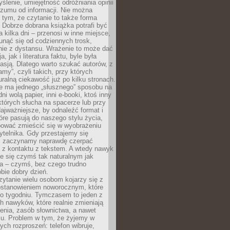
ślenie, umiejętność odróżniania opinii
szumu od informacji. Nie można
tym, że czytanie to także forma
Dobrze dobrana książka potrafi być
a kilka dni – przenosi w inne miejsce,
unąć się od codziennych trosk,
nie z dystansu. Wrażenie to może dać
a, jak i literatura faktu, byle była
asją. Dlatego warto szukać autorów, z
amy”, czyli takich, przy których
ralną ciekawość już po kilku stronach.
ie ma jednego „słusznego” sposobu na
ni wolą papier, inni e-booki, ktoś inny
których słucha na spacerze lub przy
ajważniejsze, by odnaleźć format i
tóre pasują do naszego stylu życia,
bować zmieścić się w wyobrażeniu
ytelnika. Gdy przestajemy się
 zaczynamy naprawdę czerpać
 z kontaktu z tekstem. A wtedy nawyk
je się czymś tak naturalnym jak
a – czymś, bez czego trudno
bie dobry dzień.
ytanie wielu osobom kojarzy się z
stanowieniem noworocznym, które
po tygodniu. Tymczasem to jeden z
h nawyków, które realnie zmieniają
enia, zasób słownictwa, a nawet
su. Problem w tym, że żyjemy w
łych rozproszeń: telefon wibruje,