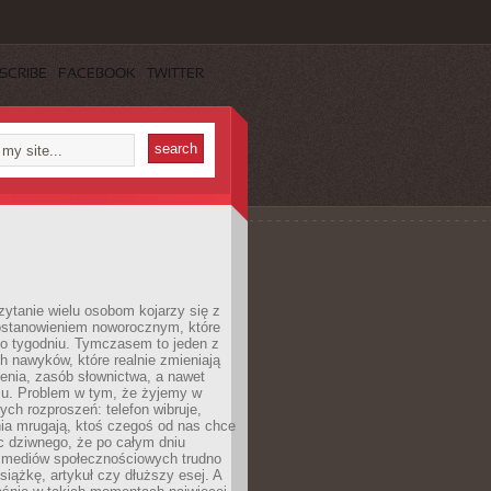
SCRIBE
FACEBOOK
TWITTER
ytanie wielu osobom kojarzy się z
stanowieniem noworocznym, które
po tygodniu. Tymczasem to jeden z
h nawyków, które realnie zmieniają
enia, zasób słownictwa, a nawet
su. Problem w tym, że żyjemy w
łych rozproszeń: telefon wibruje,
ia mrugają, ktoś czegoś od nas chce
Nic dziwnego, że po całym dniu
a mediów społecznościowych trudno
siążkę, artykuł czy dłuższy esej. A