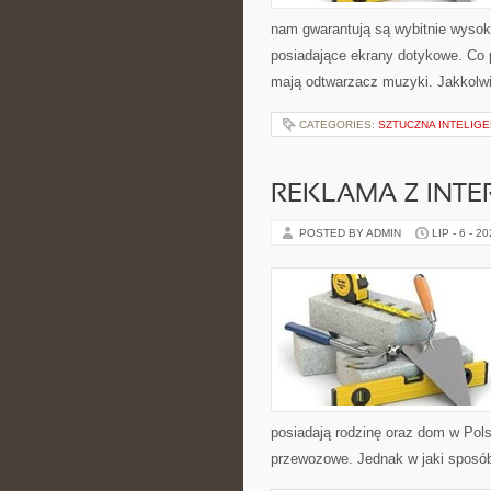
nam gwarantują są wybitnie wysok
posiadające ekrany dotykowe. Co
mają odtwarzacz muzyki. Jakkolwie
CATEGORIES:
SZTUCZNA INTELIGE
REKLAMA Z INTE
POSTED BY ADMIN
LIP - 6 - 2
posiadają rodzinę oraz dom w Pols
przewozowe. Jednak w jaki sposób