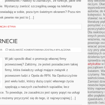
powiedzieć? Należy tu zaznaczyć, że funkcje, jakie one
listy tekstó
niczym. Dlat
ie. Wystarczy zwrócić szczególną uwagę na telefony
wyprzedzenie
autorów, do
 powiadają w sobie, poza tym świetnym ekranem? Poza nim
kolejności. 
k pewnie nie jest to […]
stawiać na r
literaturę 
pomyśleć o 
NCJA I ETYKA
przeczytaliś
Dla niektóry
innych prost
wrażenia, na
RNECIE
powstaje oso
wracać prze
czy przy pl
REKLAMA
025
MOŻLIWOŚĆ KOMENTOWANIA
ZOSTAŁA WYŁĄCZONA
Z
niektórych o
INTERNECIE
dzielenia ty
W jaki sposób dbać o promocję własnej firmy
sprawdza się
artykułów
w k
przewozowej? Załóżmy, że jesteś posiadaczem takiej
początkiem 
firmy, która świadczy usługi mające związek z
światem. War
czytamy. Nie
przewozem ludzi z Opola do RFN. Na Opolszczyźnie
wartościowa
jest wielu ludzi, którzy dużą część własnego życia
Zamiast dzie
newsów lepie
spędzają u naszych zachodnich sąsiadów, lecz
który napraw
komentarzy 
ce. To powoduje, że zasadniczo jest spory popyt na usługi
albo pogłęb
 możemy przyczynić się do tego, iż najzwyczajniej […]
zjawiskami, 
sposób ćwicz