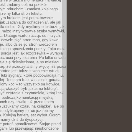
aśnie w takich momentach najwięcej
eśli zrobimy coś na przekór
ym odruchom i zamiast kolejnego
erzemy kilka stron tekstu.
zym krokiem jest potraktowanie
 jak „zadania do odhaczenia”, ale jak
dla siebie. Gdy myślimy o lekturze jak
, mózg instynktownie szuka wymówki,
ąć. Dlatego warto zacząć od małych,
 dawek: pięć stron rano, gdy kawa
je, albo dziesięć stron wieczorem
tniego sprawdzenia poczty. Taka mała,
porcja jest jak rozgrzewka – wyrabia
czucia przytłoczenia. Po kilku dniach
taje się dziesięcioma, a po miesiącu
się, że przeczytaliśmy więcej niż przez
Istotne jest także stworzenie rytuału.
lubi sygnały, które podpowiadają mu,
lej. Ten sam fotel w salonie, gorąca
biony koc – to wszystko są kotwice,
ją włączyć tryb „czas na lekturę”.
yć czytanie z czynnością, którą i tak
 podróżą komunikacją miejską,
unch czy chwilą tuż przed snem.
 „szukamy czasu na książkę”, ale po
 modyfikujemy to, co już robimy
. Kolejną barierą jest wybór. Ogrom
y mamy dziś do dyspozycji,
e potrafi sparaliżować. Stojąc przed
garni lub przewijając nieskończone