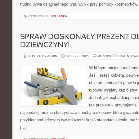
trudno bywa osiągnąć tego typu wynik przy pomocy kosmetyków.
CATEGORIES:
SRI LANKA
SPRAW DOSKONAŁY PREZENT D
DZIEWCZYNY!
POSTED BY ADMIN
CZE - 29 - 2025
MOŻLIWOŚĆ KOMENTOWA
W którym miejscu możemy s
Jeśli jesteś kobietą, pewni
ubierać. Jednakże prawda jes
typowej wypłaty kupić zbyt 
Jednak jak najbardziej moż
ten problem – przynajmniej
najbardziej można skorzystać z choćby e-sklepów, które gwarantu
przykład pod adresem www.duzaszafa.pl/kategoria/sukienki, moż
[…]