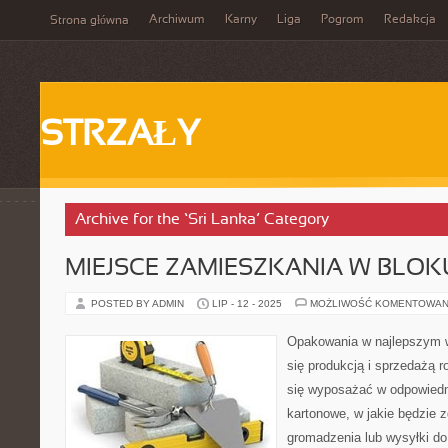
Archiwum
Karny
Liga
Pogrom
Redakcja
Strona główna
STRZAŁY
Archive for the ‘Sri Lanka’ Category
MIEJSCE ZAMIESZKANIA W BLOK
POSTED BY ADMIN
LIP - 12 - 2025
MOŻLIWOŚĆ KOMENTOWAN
Opakowania w najlepszym w
się produkcją i sprzedażą r
się wyposażać w odpowiedni
kartonowe, w jakie będzie z
gromadzenia lub wysyłki do 