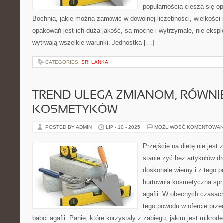
popularnością cieszą się o
Bochnia, jakie można zamówić w dowolnej liczebności, wielkości i
opakowań jest ich duża jakość, są mocne i wytrzymałe, nie eksploa
wytrwają wszelkie warunki. Jednostka […]
CATEGORIES:
SRI LANKA
TREND ULEGA ZMIANOM, RÓWNI
KOSMETYKÓW
POSTED BY ADMIN
LIP - 10 - 2025
MOŻLIWOŚĆ KOMENTOWAN
Przejście na dietę nie jest
stanie żyć bez artykułów d
doskonale wiemy i z tego p
hurtownia kosmetyczna spr
agafii. W obecnych czasach
tego powodu w ofercie prz
babci agafii. Panie, które korzystały z zabiegu, jakim jest mikrod