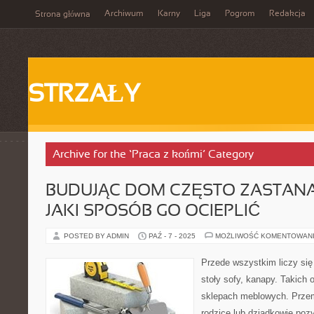
Archiwum
Karny
Liga
Pogrom
Redakcja
Strona główna
STRZAŁY
Archive for the ‘Praca z końmi’ Category
BUDUJĄC DOM CZĘSTO ZASTANA
JAKI SPOSÓB GO OCIEPLIĆ
POSTED BY ADMIN
PAŹ - 7 - 2025
MOŻLIWOŚĆ KOMENTOWAN
Przede wszystkim liczy się 
stoły sofy, kanapy. Takich 
sklepach meblowych. Przem
rodzice lub dziadkowie pozy