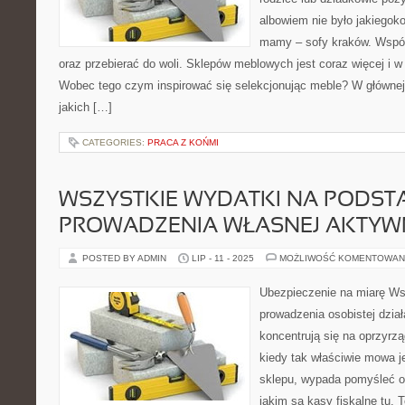
albowiem nie było jakiegok
mamy – sofy kraków. Wspó
oraz przebierać do woli. Sklepów meblowych jest coraz więcej i w
Wobec tego czym inspirować się selekcjonując meble? W głównej
jakich […]
CATEGORIES:
PRACA Z KOŃMI
WSZYSTKIE WYDATKI NA PODST
PROWADZENIA WŁASNEJ AKTYW
POSTED BY ADMIN
LIP - 11 - 2025
MOŻLIWOŚĆ KOMENTOWAN
Ubezpieczenie na miarę Ws
prowadzenia osobistej dział
koncentrują się na oprzyrz
kiedy tak właściwie mowa j
sklepu, wypada pomyśleć o
jakim są kasy fiskalne tu. 