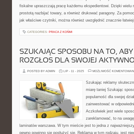
fiskalne upraszczają pracę każdemu ekspedientowi. Dzięki wielu
prostotą nazbijać towary, a również drukować paragony. Za pomoc
jak właściwe czytniki, można również uwzględnić znacznie łatwie
CATEGORIES:
PRACA Z KOŃMI
SZUKAJĄC SPOSOBU NA TO, AB
ROZGŁOS DLA SWOJEJ AKTYWNO
POSTED BY ADMIN
LIP - 11 - 2025
MOŻLIWOŚĆ KOMENTOWAN
Szukając reklamy skuteczne
miarę taniej Szukając spos
popularność dla swojej dzia
zainwestować w odpowiednie
Aczkolwiek jest wiele spos
zareklamować, to na uwagę
laminatów warszawa. W tym mieście jest to jedna z najważniejszyc
pewno powinno się posłużyć się. Reklama w tym rodzaju, jest ni